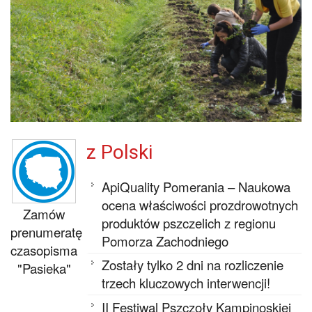
z Polski
ApiQuality Pomerania – Naukowa
ocena właściwości prozdrowotnych
Zamów
produktów pszczelich z regionu
prenumeratę
Pomorza Zachodniego
czasopisma
Zostały tylko 2 dni na rozliczenie
"Pasieka"
trzech kluczowych interwencji!
II Festiwal Pszczoły Kampinoskiej