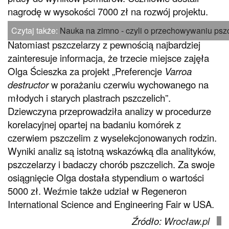
nagrodę w wysokości 7000 zł na rozwój projektu.
Czytaj także:
Nauka na zimno - czyli o przechowywaniu psz
Natomiast pszczelarzy z pewnością najbardziej
zainteresuje informacja, że trzecie miejsce zajęła
Olga Ścieszka za projekt „Preferencje
Varroa
destructor
w porażaniu czerwiu wychowanego na
młodych i starych plastrach pszczelich”.
Dziewczyna przeprowadziła analizy w procedurze
korelacyjnej opartej na badaniu komórek z
czerwiem pszczelim z wyselekcjonowanych rodzin.
Wyniki analiz są istotną wskazówką dla analityków,
pszczelarzy i badaczy chorób pszczelich. Za swoje
osiągnięcie Olga dostała stypendium o wartości
5000 zł. Weźmie także udział w Regeneron
International Science and Engineering Fair w USA.
Źródło:
Wrocław.pl