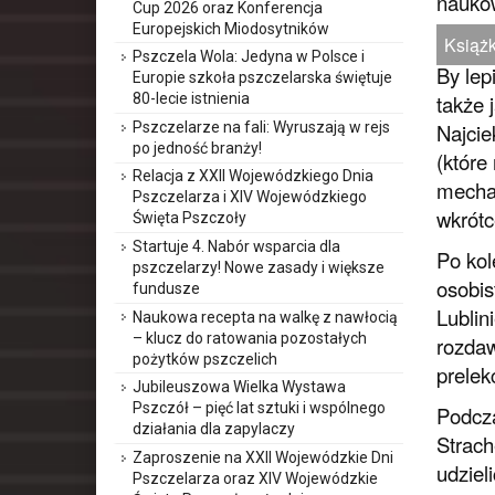
naukow
Cup 2026 oraz Konferencja
Europejskich Miodosytników
Książk
Pszczela Wola: Jedyna w Polsce i
By lep
Europie szkoła pszczelarska świętuje
także 
80-lecie istnienia
Najcie
Pszczelarze na fali: Wyruszają w rejs
po jedność branży!
(które
Relacja z XXII Wojewódzkiego Dnia
mechan
Pszczelarza i XIV Wojewódzkiego
wkrótc
Święta Pszczoły
Startuje 4. Nabór wsparcia dla
Po kol
pszczelarzy! Nowe zasady i większe
osobis
fundusze
Lublin
Naukowa recepta na walkę z nawłocią
– klucz do ratowania pozostałych
rozdaw
pożytków pszczelich
prelek
Jubileuszowa Wielka Wystawa
Pszczół – pięć lat sztuki i wspólnego
Podcza
działania dla zapylaczy
Strach
Zaproszenie na XXII Wojewódzkie Dni
udziel
Pszczelarza oraz XIV Wojewódzkie