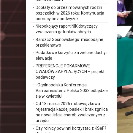
Dopłaty do przezimowanych rodzin
pszczelich w 2026 roku: Kontynuacja
pomocy bez podwyżek
Niepokojący raport NIK dotyczący
zwalczania gatunków obcych
Barszcz Sosnowskiego: miododajne
przekleństwo
Podatkowe korzyści za zielone dachy i
elewacje
PREFERENCJE POKARMOWE
OWADÓW ZAPYLAJĄCYCH – projekt
badawczy
I Ogólnopolska Konferencja
Varroaresistenz Polska 2033 odbędzie
się w kwietniu!
Od 18 marca 2026 r. obowiązkowa
rejestracja każdej pasieki i brak zgnilca
na nowej liście chorób zwalczanych z
urzędu
Czy rolnicy powinni korzystać z KSeF?