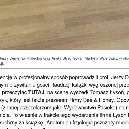
 Jerzy Demetraki-Paleolog oraz Aneta Strachecka i Martyna Walerowicz w otoc
ji.
encję w profesjonalny sposób poprowadzili prof. Jerzy 
lnym przywitaniu gości i laudacji książki wygłoszonej pr
 przeczytać
TUTAJ
, na scenę wyszedł Tomasz Łysoń, p
yk, który jest także prezesem firmy Bee & Honey. Opowi
(znanej pszczelarzom jako Wydawnictwo Pasieka) na 
dia. To właśnie w trakcie tego wydarzenia firma Lyson 
srebrny za książkę „Anatomia i fizjologia pszczoły miodn