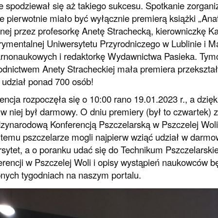
ie spodziewał się aż takiego sukcesu. Spotkanie zorgan
ie pierwotnie miało być wyłącznie premierą książki „Anat
nej przez profesorkę Anetę Strachecką, kierowniczkę Kat
ymentalnej Uniwersytetu Przyrodniczego w Lublinie i M
rnonaukowych i redaktorkę Wydawnictwa Pasieka. Tym
dnictwem Anety Stracheckiej mała premiera przekształ
 udział ponad 700 osób!
encja rozpoczęła się o 10:00 rano 19.01.2023 r., a dzi
 w niej był darmowy. O dniu premiery (był to czwartek
zynarodową Konferencją Pszczelarską w Pszczelej Woli, 
 temu pszczelarze mogli najpierw wziąć udział w dar
sytet, a o poranku udać się do Technikum Pszczelarskie
erencji w Pszczelej Woli i opisy wystąpień naukowców
nych tygodniach na naszym portalu.