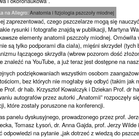
a i okołonaukowa”.
a na Allegro:
Anatomia i fizjologia pszczoły miodnej
iej zaprezentować, czego pszczelarze mogą się nauczyć d
jakie rysunki i fotografie znajdą w publikacji, Martyna Wa
kawsze elementy anatomii pszczoły miodnej. Omówiła w
 nie są tylko podporami dla ciała), mięśni skrzydeł (tych
izmu łączącego skrzydła (wbrew pozorom dość złożon
e znaleźć na YouTube, a już teraz jest dostępne na na
ejnych podziękowaniach wszystkim osobom zaangażowan
tościom, bez których nie mogłaby się odbyć (takim jak 
ie Prof. dr hab. Krzysztof Kowalczyk i Dziekan Prof. dr 
aniu autografów przez autorki „Anatomii” rozpoczęły si
cji, które zostały poruszone na konferencji.
s panelu dyskusyjnego, prowadzonego przez prof. Jerz
ecka, Tomasz Łysoń, dr. Anna Gajda, prof. Jerzy Wilde i 
ić odpowiedzi na pytanie „jak dotrzeć z wiedzą do pszcz