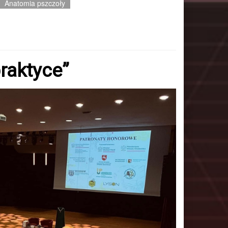
Anatomia pszczoły
praktyce”