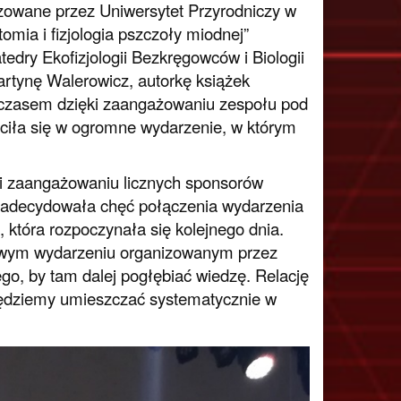
izowane przez Uniwersytet Przyrodniczy w
omia i fizjologia pszczoły miodnej”
edry Ekofizjologii Bezkręgowców i Biologii
artynę Walerowicz, autorkę książek
czasem dzięki zaangażowaniu zespołu pod
ciła się w ogromne wydarzenie, w którym
ęki zaangażowaniu licznych sponsorów
) zadecydowała chęć połączenia wydarzenia
która rozpoczynała się kolejnego dnia.
mowym wydarzeniu organizowanym przez
go, by tam dalej pogłębiać wiedzę. Relację
 będziemy umieszczać systematycznie w