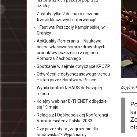
historię dzikich pszczół poprzez
sztukę
Zostały tylko 2 dni na rozliczenie
trzech kluczowych interwencji!
II Festiwal Pszczoły Kampinoskiej w
Granicy
ApiQuality Pomerania – Naukowa
ocena właściwości prozdrowotnych
produktów pszczelich z regionu
Pomorza Zachodniego
Spotkanie w sejmie dotyczące KPOZP
Odwrócenie dotychczasowego trendu
– stan pszczelarstwa w Polsce
Zdjęcie: 
Wyniki kontroli IJHARS dotyczącej
miodu
Kolejny webinar B-THENET odbędzie
Po
się 19 maja
ks
Relacja z I Ogólnopolskiej Konferencji
Ze
Varroaresistenz Polska 2033
ot
Czy pszczoły to „zagrożenie dla
środowiska”? Wyjaśniamy