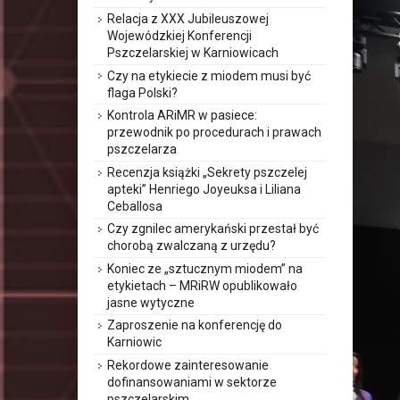
Relacja z XXX Jubileuszowej
Wojewódzkiej Konferencji
Pszczelarskiej w Karniowicach
Czy na etykiecie z miodem musi być
flaga Polski?
Kontrola ARiMR w pasiece:
przewodnik po procedurach i prawach
pszczelarza
Recenzja książki „Sekrety pszczelej
apteki” Henriego Joyeuksa i Liliana
Ceballosa
Czy zgnilec amerykański przestał być
chorobą zwalczaną z urzędu?
Koniec ze „sztucznym miodem” na
etykietach – MRiRW opublikowało
jasne wytyczne
Zaproszenie na konferencję do
Karniowic
Rekordowe zainteresowanie
dofinansowaniami w sektorze
pszczelarskim