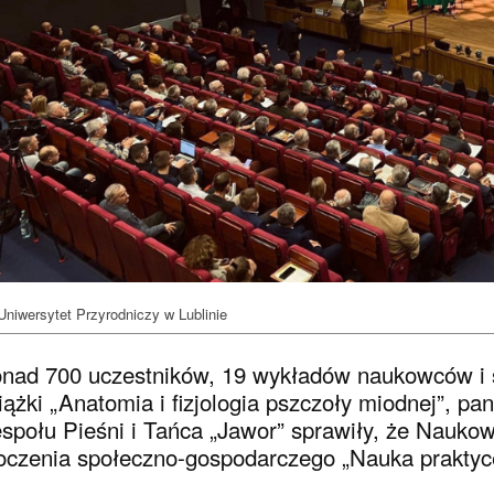
Uniwersytet Przyrodniczy w Lublinie
nad 700 uczestników, 19 wykładów naukowców i s
iążki „Anatomia i fizjologia pszczoły miodnej”, pa
społu Pieśni i Tańca „Jawor” sprawiły, że Nauko
oczenia społeczno-gospodarczego „Nauka praktyc