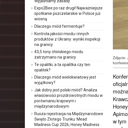
Wyjaśniamy zasady
Expo2Bee po raz drugi! Najważniejsze
spotkanie pszczelarskie w Polsce już
wiosną
Dlaczego miód fermentuje?
Kontrola jakości miodu i innych
produktów z Ukrainy: wyniki inspekcji
na granicy
43,5 tony chińskiego miodu
zatrzymano na granicy
Zdjęcie:
konferenc
Te opalitki, a ta opalitka czy ten
opalitek?
Konfer
Dlaczego miód wielokwiatowy jest
oficja
wyjątkowy?
można
Jak dobry jest polski miód? Analiza
właściwości prozdrowotnych miodu w
Krawcz
porównaniu krajowym i
Honey 
międzynarodowym
Apimon
Rusza rejestracja na Międzynarodowe
Święto Złotego Trunku: Mead
w tym 
Madness Cup 2026, Honey Madness