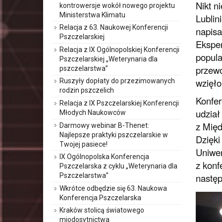
Nikt n
kontrowersje wokół nowego projektu
Ministerstwa Klimatu
Lublin
Relacja z 63. Naukowej Konferencji
napisa
Pszczelarskiej
Eksper
Relacja z IX Ogólnopolskiej Konferencji
popula
Pszczelarskiej „Weterynaria dla
przewo
pszczelarstwa”
wzięło
Ruszyły dopłaty do przezimowanych
rodzin pszczelich
Konfer
Relacja z IX Pszczelarskiej Konferencji
udział
Młodych Naukowców
z Międ
Darmowy webinar B-Thenet:
Najlepsze praktyki pszczelarskie w
Dzięki
Twojej pasiece!
Uniwer
IX Ogólnopolska Konferencja
z konf
Pszczelarska z cyklu „Weterynaria dla
Pszczelarstwa”
następ
Wkrótce odbędzie się 63. Naukowa
Konferencja Pszczelarska
Kraków stolicą światowego
miodosytnictwa