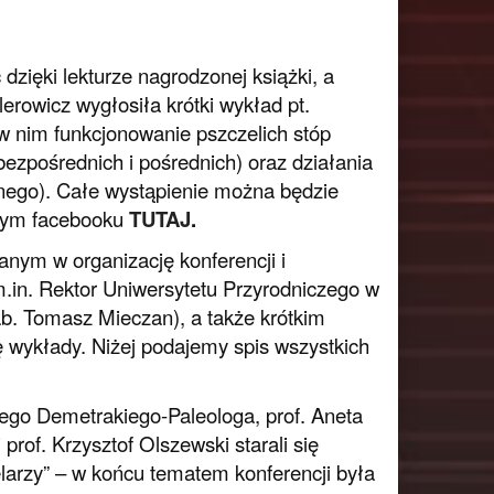
zięki lekturze nagrodzonej książki, a
lerowicz wygłosiła krótki wykład pt.
 nim funkcjonowanie pszczelich stóp
 bezpośrednich i pośrednich) oraz działania
ego). Całe wystąpienie można będzie
szym facebooku
TUTAJ
.
ym w organizację konferencji i
m.in. Rektor Uniwersytetu Przyrodniczego w
hab. Tomasz Mieczan), a także krótkim
ę wykłady. Niżej podajemy spis wszystkich
ego Demetrakiego-Paleologa, prof. Aneta
prof. Krzysztof Olszewski starali się
elarzy” – w końcu tematem konferencji była