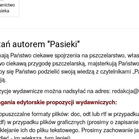
wnictwo
sieka
ań autorem "Pasieki"
mają Państwo ciekawe spojrzenia na pszczelarstwo, wła
o ciekawą przygodę pszczelarską, majsterkują Państwo w
iby się Państwo podzielić swoją wiedzą z czytelnikami „
ją.
zycje wydawnicze można nadsyłać na adres:
redakcja@
ania edytorskie propozycji wydawniczych:
opuszczalne formaty plików: doc, odt lub rtf w przypadku t
df) w przypadku plików graficznych (prosimy o zapisanie
klejanie ich do pliku tekstowego. Prosimy zachowanie ja
djęć - im większa, tym lepiej)