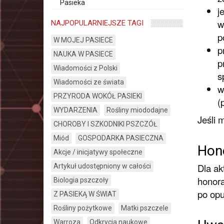
Pasieka
j
w
NAJPOPULARNIEJSZE TAGI
p
W MOJEJ PASIECE
p
NAUKA W PASIECE
p
Wiadomości z Polski
s
Wiadomości ze świata
w
PRZYRODA WOKÓŁ PASIEKI
(
WYDARZENIA
Rośliny miododajne
Jeśli 
CHOROBY I SZKODNIKI PSZCZÓŁ
Miód
GOSPODARKA PASIECZNA
Hono
Akcje / inicjatywy społeczne
Dla ak
Artykuł udostępniony w całości
honora
Biologia pszczoły
po opu
Z PASIEKĄ W ŚWIAT
Rośliny pożytkowe
Matki pszczele
Warroza
Odkrycia naukowe