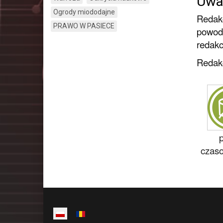
Uwa
Ogrody miododajne
Redakc
PRAWO W PASIECE
powodó
redakc
Redakc
czaso
Poprzedni
Następny