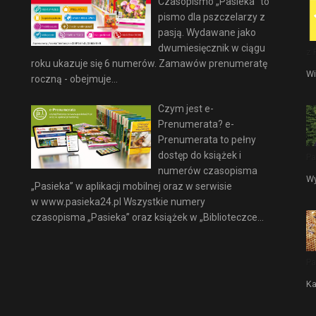
Czasopismo „Pasieka” to
pismo dla pszczelarzy z
pasją. Wydawane jako
dwumiesięcznik w ciągu
z 
roku ukazuje się 6 numerów. Zamawów prenumeratę
Wi
roczną - obejmuje...
Czym jest e-
Prenumerata? e-
Prenumerata to pełny
dostęp do książek i
Pa
numerów czasopisma
Wy
„Pasieka” w aplikacji mobilnej oraz w serwisie
w www.pasieka24.pl Wszystkie numery
czasopisma „Pasieka” oraz książek w „Biblioteczce...
Pa
Ka