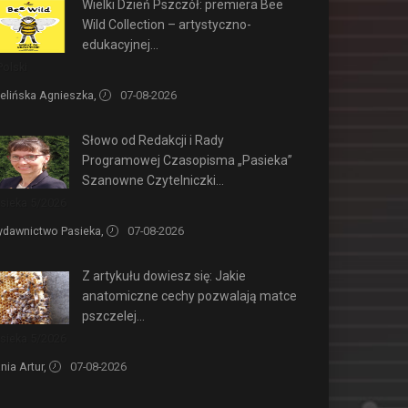
Wielki Dzień Pszczół: premiera Bee
Wild Collection – artystyczno-
edukacyjnej...
Polski
elińska Agnieszka,
07-08-2026
Słowo od Redakcji i Rady
Programowej Czasopisma „Pasieka”
Szanowne Czytelniczki...
sieka 5/2026
dawnictwo Pasieka,
07-08-2026
Z artykułu dowiesz się: Jakie
anatomiczne cechy pozwalają matce
pszczelej...
sieka 5/2026
nia Artur,
07-08-2026