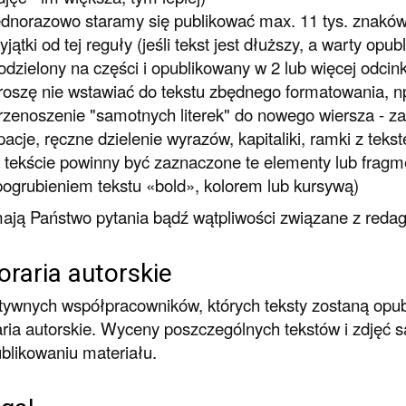
ednorazowo staramy się publikować max. 11 tys. znaków 
yjątki od tej reguły (jeśli tekst jest dłuższy, a warty op
odzielony na części i opublikowany w 2 lub więcej odcin
roszę nie wstawiać do tekstu zbędnego formatowania, np
rzenoszenie "samotnych literek" do nowego wiersza - za
pacje, ręczne dzielenie wyrazów, kapitaliki, ramki z tekste
 tekście powinny być zaznaczone te elementy lub fragme
pogrubieniem tekstu «bold», kolorem lub kursywą)
mają Państwo pytania bądź wątpliwości związane z red
raria autorskie
tywnych współpracowników, których teksty zostaną opu
ria autorskie. Wyceny poszczególnych tekstów i zdjęć 
blikowaniu materiału.