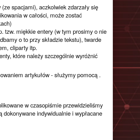
(ze spacjami), aczkolwiek zdarzały się
ublikowania w całości, może zostać
kach)
. tzw. miękkie entery (w tym prosimy o nie
dbamy o to przy składzie tekstu), twarde
m, cliparty itp.
nty, które należy szczególnie wyróżnić
agowaniem artykułów - służymy pomocą .
blikowane w czasopiśmie przewidzieliśmy
są dokonywane indywidualnie i wypłacane