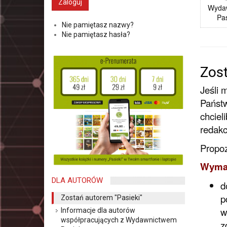
Wyda
Pa
Nie pamiętasz nazwy?
Nie pamiętasz hasła?
Zost
Jeśli 
Państw
chciel
redakc
Propo
Wymag
DLA AUTORÓW
d
p
Zostań autorem "Pasieki"
w
Informacje dla autorów
współpracujących z Wydawnictwem
z