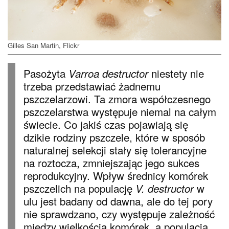
Gilles San Martin, Flickr
Pasożyta
niestety nie
Varroa destructor
trzeba przedstawiać żadnemu
pszczelarzowi. Ta zmora współczesnego
pszczelarstwa występuje niemal na całym
świecie. Co jakiś czas pojawiają się
dzikie rodziny pszczele, które w sposób
naturalnej selekcji stały się tolerancyjne
na roztocza, zmniejszając jego sukces
reprodukcyjny. Wpływ średnicy komórek
pszczelich na populację
w
V. destructor
ulu jest badany od dawna, ale do tej pory
nie sprawdzano, czy występuje zależność
między wielkością komórek, a populacją