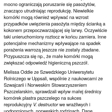
mocno ograniczają poruszanie się pasożytów,
znacząco utrudniając reprodukcję. Niewielkie
komórki mogą również wpływać na wzrost
przypadków uwięzienia pasożyta między ścianką a
kokonem przepoczwarzającej się larwy. Oczywiście
taki unieruchomiony roztocz w końcu zamiera. Inne
potencjalne mechanizmy wpływające na spadek
porażenia warrozą jeszcze nie zostały zbadane.
Przypuszcza się np., że małe komórki mogą
zwiększać odpowiedź higieniczną pszczół.
Melissa Oddie ze Szwedzkiego Uniwersytetu
Rolniczego w Uppsali, wspólnie z naukowcami ze
Szwajcarii i Norweskim Stowarzyszeniem
Pszczelarskim, sprawdzali wpływ małej średnicy
komórek plastra pszczelego na sukces
reprodukcyjny
V. destructor
we wrażliwych i
uodpornionych, norweskich rodzinach. Dane