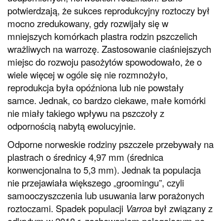
potwierdzają, że sukces reprodukcyjny roztoczy był
mocno zredukowany, gdy rozwijały się w
mniejszych komórkach plastra rodzin pszczelich
wrażliwych na warrozę. Zastosowanie ciaśniejszych
miejsc do rozwoju pasożytów spowodowało, że o
wiele więcej w ogóle się nie rozmnożyło,
reprodukcja była opóźniona lub nie powstały
samce. Jednak, co bardzo ciekawe, małe komórki
nie miały takiego wpływu na pszczoły z
odpornością nabytą ewolucyjnie.
Odporne norweskie rodziny pszczele przebywały na
plastrach o średnicy 4,97 mm (średnica
konwencjonalna to 5,3 mm). Jednak ta populacja
nie przejawiała większego „groomingu”, czyli
samooczyszczenia lub usuwania larw porażonych
roztoczami. Spadek populacji
Varroa
był związany z
odkrytym w 2018 r. zachowaniem polegającym na