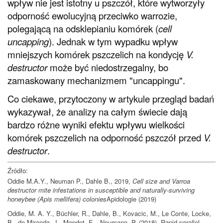
wpływ nie jest istotny u pszczół, które wytworzyły
odporność ewolucyjną przeciwko warrozie,
polegającą na odsklepianiu komórek (
cell
uncapping
). Jednak w tym wypadku wpływ
mniejszych komórek pszczelich na kondycję
V.
destructor
może być niedostrzegalny, bo
zamaskowany mechanizmem "uncappingu".
Co ciekawe, przytoczony w artykule przegląd badań
wykazywał, że analizy na całym świecie dają
bardzo różne wyniki efektu wpływu wielkości
komórek pszczelich na odporność pszczół przed
V.
destructor
.
Źródło:
Oddie M.A.Y., Neuman P., Dahle B., 2019,
Cell size and Varroa
destructor mite infestations in susceptible and naturally-surviving
honeybee (Apis mellifera) colonies
Apidologie (2019)
Oddie, M. A. Y., Büchler, R., Dahle, B., Kovacic, M., Le Conte, Locke,
B., de Miranda, J., Mondet, F. , Neumann, P. (2018). Rapid parallel