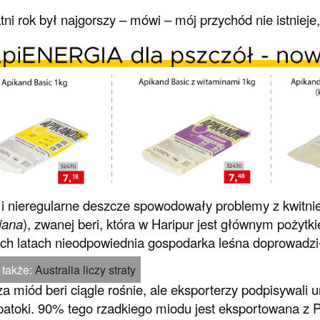
tni rok był najgorszy – mówi – mój przychód nie istnieje,
i nieregularne deszcze spowodowały problemy z kwitni
iana
), zwanej beri, która w Haripur jest głównym poży
ich latach nieodpowiednia gospodarka leśna doprowadzi
 także:
Australia liczy straty
a miód beri ciągle rośnie, ale eksporterzy podpisywali
patoki. 90% tego rzadkiego miodu jest eksportowana z P