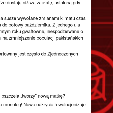
e dostają niższą zapłatę, ustaloną gdy
 na susze wywołane zmianami klimatu czas
a do połowy października. Z jednego ula
amtym roku gwałtowne, niespodziewane o
u na zmniejszenie populacji pakistańskich
ortowany jest często do Zjednoczonych
a pszczela „tworzy” nową matkę?
ie monolog! Nowe odkrycie rewolucjonizuje