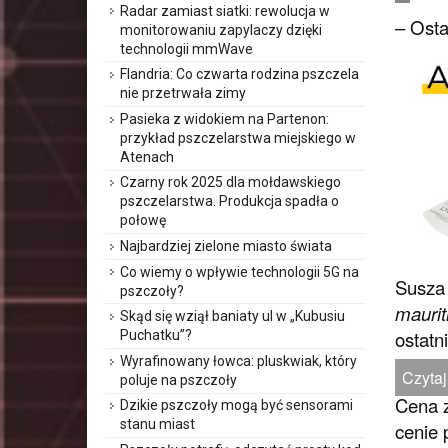
Radar zamiast siatki: rewolucja w
– Osta
monitorowaniu zapylaczy dzięki
technologii mmWave
Flandria: Co czwarta rodzina pszczela
nie przetrwała zimy
Pasieka z widokiem na Partenon:
przykład pszczelarstwa miejskiego w
Atenach
Czarny rok 2025 dla mołdawskiego
pszczelarstwa. Produkcja spadła o
połowę
Najbardziej zielone miasto świata
Co wiemy o wpływie technologii 5G na
Susza 
pszczoły?
maurit
Skąd się wziął baniaty ul w „Kubusiu
ostatn
Puchatku”?
Wyrafinowany łowca: pluskwiak, który
Czytaj
poluje na pszczoły
Cena z
Dzikie pszczoły mogą być sensorami
stanu miast
cenie 