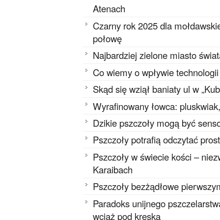
Atenach
Czarny rok 2025 dla mołdawskie
połowę
Najbardziej zielone miasto świa
Co wiemy o wpływie technologi
Skąd się wziął baniaty ul w „Ku
Wyrafinowany łowca: pluskwiak, 
Dzikie pszczoły mogą być senso
Pszczoły potrafią odczytać pros
Pszczoły w świecie kości – niez
Karaibach
Pszczoły bezżądłowe pierwszy
Paradoks unijnego pszczelarstwa
wciąż pod kreską