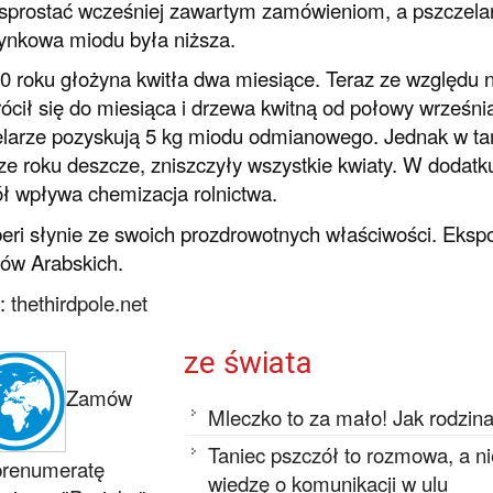
prostać wcześniej zawartym zamówieniom, a pszczelarz
ynkowa miodu była niższa.
 roku głożyna kwitła dwa miesiące. Teraz ze względu
rócił się do miesiąca i drzewa kwitną od połowy wrześni
larze pozyskują 5 kg miodu odmianowego. Jednak w t
rze roku deszcze, zniszczyły wszystkie kwiaty. W dodatk
ł wpływa chemizacja rolnictwa.
eri słynie ze swoich prozdrowotnych właściwości. Eksp
ów Arabskich.
o:
thethirdpole.net
ze świata
Zamów
Mleczko to za mało! Jak rodzin
Taniec pszczół to rozmowa, a n
prenumeratę
wiedzę o komunikacji w ulu