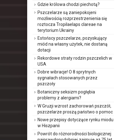
Gdzie królowa chodzi piechotą?
Pszczelarze są zaniepokojeni
możliwością rozprzestrzenienia się
roztocza Tropilaelaps clareae na
terytorium Ukrainy
Estońscy pszczelarze, pozyskujący
miód na własny użytek, nie dostaną
dotacji
Rekordowe straty rodzin pszczelich w
USA
Dobre wibracje! O 8 sprytnych
sygnałach stosowanych przez
pszczoły
Botaniczny seksizm pogłębia
problemy z alergiami?
W Gruzji wzrost zachorowań pszczół,
pszczelarze proszą państwo o pomoc
Nowe przepisy dotyczące rynku miodu
w Hiszpanii
Powrót do różnorodności biologicznej
najprawdopodobniej zajmuje aż 75 lat