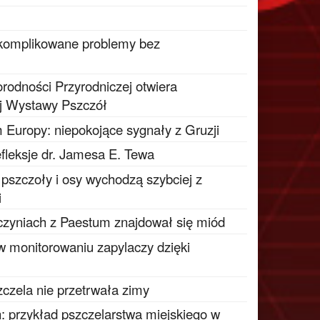
 skomplikowane problemy bez
odności Przyrodniczej otwiera
j Wystawy Pszczół
 Europy: niepokojące sygnały z Gruzji
fleksje dr. Jamesa E. Tewa
e pszczoły i osy wychodzą szybciej z
i
czyniach z Paestum znajdował się miód
 w monitorowaniu zapylaczy dzięki
zczela nie przetrwała zimy
: przykład pszczelarstwa miejskiego w