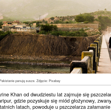
Pakistanie panują susze. Zdjęcie: Pixabay
rine Khan od dwudziestu lat zajmuje się pszczel
ripur, gdzie pozyskuje się miód głożynowy, zwany 
tatnich latach, powoduje u pszczelarza załamani