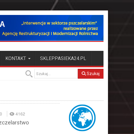
KONTAKT
SKLEP.PASIEKA24.PL
Szukaj
0
4162
szczelarstwo