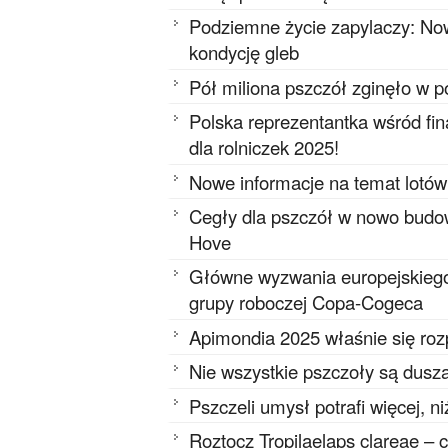
Podziemne życie zapylaczy: Now
kondycję gleb
Pół miliona pszczół zginęło w 
Polska reprezentantka wśród f
dla rolniczek 2025!
Nowe informacje na temat lotów
Cegły dla pszczół w nowo budo
Hove
Główne wyzwania europejskieg
grupy roboczej Copa-Cogeca
Apimondia 2025 właśnie się ro
Nie wszystkie pszczoły są dusz
Pszczeli umysł potrafi więcej, n
Roztocz Tropilaelaps clareae – 