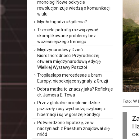
monolog! Nowe odkrycie
rewolucjonizuje wiedzę o komunikacji
w ulu
Mydło łagodzi użądlenia?
Trzmiele potrafią rozwiązywać
skomplikowane problemy bez
wcześniejszego treningu
Międzynarodowy Dzień
Bioróżnorodności Przyrodniczej
otwiera międzynarodową edycję
Wielkiej Wystawy Pszczół
Tropilaelaps mercedesae u bram
Europy: niepokojące sygnały z Gruzji
Dobra matka to znaczy jaka? Refleksje
dr. Jamesa E. Tewa
Foto: W 
Przez globalne ocieplenie dzikie
pszczoły i osy wychodzą szybciej z
hibernacji i są w gorszej kondycji
Za
Potwierdzono hipotezę, że w
Ha
naczyniach z Paestum znajdował się
os
miód