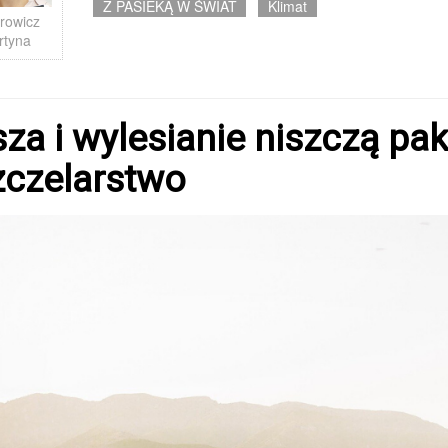
Z PASIEKĄ W ŚWIAT
Klimat
rowicz
rtyna
za i wylesianie niszczą pak
zczelarstwo