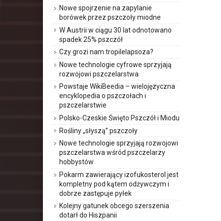
Nowe spojrzenie na zapylanie
borówek przez pszczoły miodne
W Austrii w ciągu 30 lat odnotowano
spadek 25% pszczół
Czy grozi nam tropilelapsoza?
Nowe technologie cyfrowe sprzyjają
rozwojowi pszczelarstwa
Powstaje WikiBeedia – wielojęzyczna
encyklopedia o pszczołach i
pszczelarstwie
Polsko-Czeskie Święto Pszczół i Miodu
Rośliny „słyszą” pszczoły
Nowe technologie sprzyjają rozwojowi
pszczelarstwa wśród pszczelarzy
hobbystów
Pokarm zawierający izofukosterol jest
kompletny pod kątem odżywczym i
dobrze zastępuje pyłek
Kolejny gatunek obcego szerszenia
dotarł do Hiszpanii