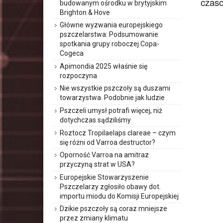
czaso
budowanym ośrodku w brytyjskim
Brighton & Hove
Główne wyzwania europejskiego
pszczelarstwa: Podsumowanie
spotkania grupy roboczej Copa-
Cogeca
Apimondia 2025 właśnie się
rozpoczyna
Nie wszystkie pszczoły są duszami
towarzystwa. Podobnie jak ludzie
Pszczeli umysł potrafi więcej, niż
dotychczas sądziliśmy
Roztocz Tropilaelaps clareae – czym
się różni od Varroa destructor?
Oporność Varroa na amitraz
przyczyną strat w USA?
Europejskie Stowarzyszenie
Pszczelarzy zgłosiło obawy dot.
importu miodu do Komisji Europejskiej
Dzikie pszczoły są coraz mniejsze
przez zmiany klimatu