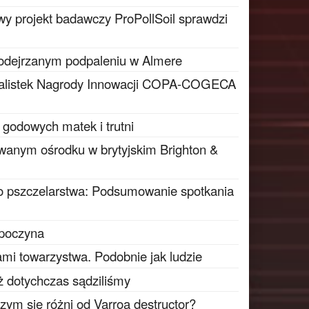
y projekt badawczy ProPollSoil sprawdzi
podejrzanym podpaleniu w Almere
inalistek Nagrody Innowacji COPA-COGECA
 godowych matek i trutni
wanym ośrodku w brytyjskim Brighton &
o pszczelarstwa: Podsumowanie spotkania
zpoczyna
ami towarzystwa. Podobnie jak ludzie
iż dotychczas sądziliśmy
czym się różni od Varroa destructor?