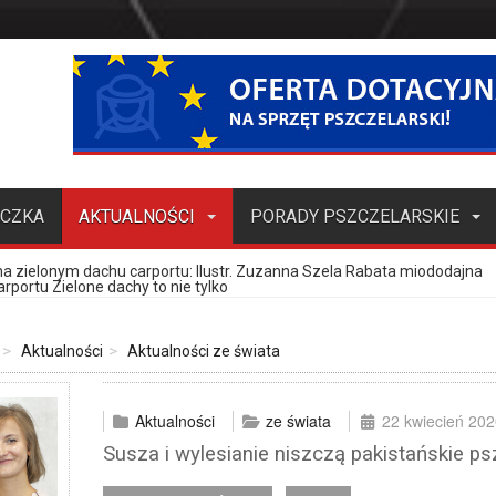
ECZKA
AKTUALNOŚCI
PORADY PSZCZELARSKIE
towej
zczoły, cz. 4.
of. Jerzym Woyke
resujący produkt pszczeli
a zielonym dachu carportu
towej
ele, brzoskwinie i migdały jako pożytek dla
– rośliny cenione przez pszczelarzy, choć mniej
miododajne, potencjalny zamiennik grochodrzewu
– najwydajniejsza roślina pożytkowa lasów Polski
ipiec-sierpień 2026)
Knappem
cych matki pszczele, pakiety, odkłady (lipiec-sierpień 2026)
odstawowe informacje o kontroli działalności pasiecznej,
odstawowe informacje o kontroli działalności pasiecznej,
: Ilustr. Zuzanna Szela Rabata miododajna
rportu Zielone dachy to nie tylko
Aktualności
Aktualności ze świata
Aktualności
ze świata
22 kwiecień 202
Susza i wylesianie niszczą pakistańskie p