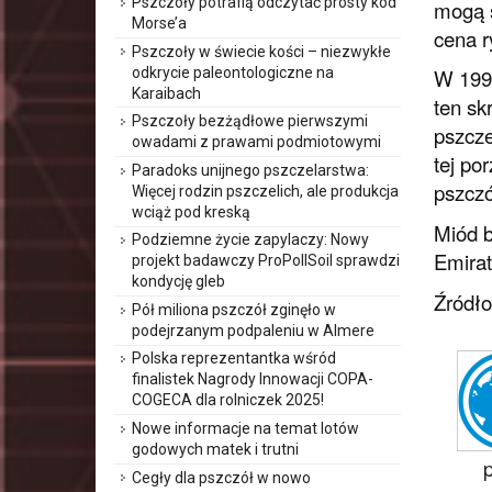
Pszczoły potrafią odczytać prosty kod
mogą s
Morse’a
cena r
Pszczoły w świecie kości – niezwykłe
odkrycie paleontologiczne na
W 1990
Karaibach
ten sk
Pszczoły bezżądłowe pierwszymi
pszcze
owadami z prawami podmiotowymi
tej po
Paradoks unijnego pszczelarstwa:
pszczó
Więcej rodzin pszczelich, ale produkcja
wciąż pod kreską
Miód b
Podziemne życie zapylaczy: Nowy
Emirat
projekt badawczy ProPollSoil sprawdzi
kondycję gleb
Źródł
Pół miliona pszczół zginęło w
podejrzanym podpaleniu w Almere
Polska reprezentantka wśród
finalistek Nagrody Innowacji COPA-
COGECA dla rolniczek 2025!
Nowe informacje na temat lotów
godowych matek i trutni
Cegły dla pszczół w nowo