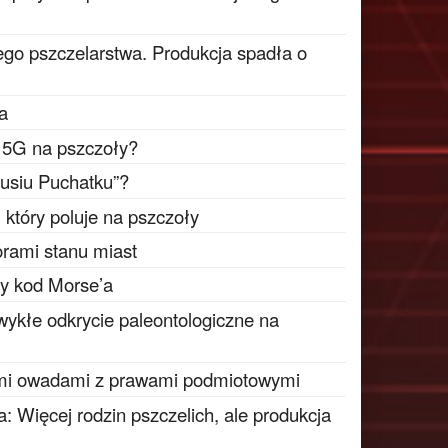
go pszczelarstwa. Produkcja spadła o
ta
i 5G na pszczoły?
busiu Puchatku”?
który poluje na pszczoły
rami stanu miast
ty kod Morse’a
wykłe odkrycie paleontologiczne na
mi owadami z prawami podmiotowymi
: Więcej rodzin pszczelich, ale produkcja