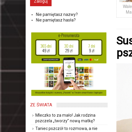
Wale
Ma
Nie pamiętasz nazwy?
Nie pamiętasz hasła?
Sus
ps
ZE ŚWIATA
Mleczko to za mało! Jak rodzina
pszczela „tworzy” nową matkę?
Taniec pszczół to rozmowa, a nie