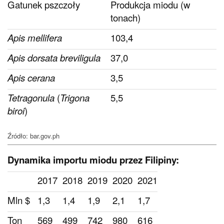
Gatunek pszczoły
Produkcja miodu (w
tonach)
Apis mellifera
103,4
Apis dorsata breviligula
37,0
Apis cerana
3,5
Tetragonula
(
Trigona
5,5
biroi
)
Źródło: bar.gov.ph
Dynamika importu miodu przez Filipiny:
2017
2018
2019
2020
2021
Mln $
1,3
1,4
1,9
2,1
1,7
Ton
569
499
742
980
616