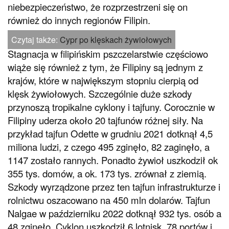
niebezpieczeństwo, że rozprzestrzeni się on
również do innych regionów Filipin.
Czytaj także:
Cypr po klęskach żywiołowych
Stagnacja w filipińskim pszczelarstwie częściowo
wiąże się również z tym, że Filipiny są jednym z
krajów, które w największym stopniu cierpią od
klęsk żywiołowych. Szczególnie duże szkody
przynoszą tropikalne cyklony i tajfuny. Corocznie w
Filipiny uderza około 20 tajfunów różnej siły. Na
przykład tajfun Odette w grudniu 2021 dotknął 4,5
miliona ludzi, z czego 495 zginęło, 82 zaginęło, a
1147 zostało rannych. Ponadto żywioł uszkodził ok
355 tys. domów, a ok. 173 tys. zrównał z ziemią.
Szkody wyrządzone przez ten tajfun infrastrukturze i
rolnictwu oszacowano na 450 mln dolarów. Tajfun
Nalgae w październiku 2022 dotknął 932 tys. osób a
48 zginęło. Cyklon uszkodził 6 lotnisk, 78 portów i