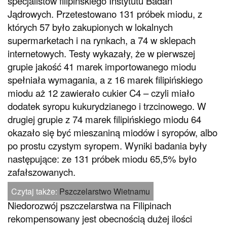
specjalistów filipińskiego Instytutu Badań
Jądrowych. Przetestowano 131 próbek miodu, z
których 57 było zakupionych w lokalnych
supermarketach i na rynkach, a 74 w sklepach
internetowych. Testy wykazały, że w pierwszej
grupie jakość 41 marek importowanego miodu
spełniała wymagania, a z 16 marek filipińskiego
miodu aż 12 zawierało cukier C4 – czyli miało
dodatek syropu kukurydzianego i trzcinowego. W
drugiej grupie z 74 marek filipińskiego miodu 64
okazało się być mieszaniną miodów i syropów, albo
po prostu czystym syropem. Wyniki badania były
następujące: ze 131 próbek miodu 65,5% było
zafałszowanych.
Czytaj także:
Pszczelarstwo Wietnamu
Niedorozwój pszczelarstwa na Filipinach
rekompensowany jest obecnością dużej ilości