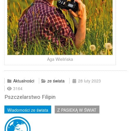
Aga Wielińska
Aktualności
ze świata
28 luty 2023
3164
Pszczelarstwo Filipin
Wiadomości ze świata
Z PASIEKĄ W ŚWIAT