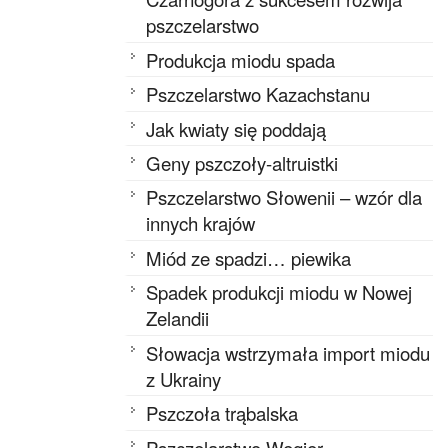
pszczelarstwo
Produkcja miodu spada
Pszczelarstwo Kazachstanu
Jak kwiaty się poddają
Geny pszczoły-altruistki
Pszczelarstwo Słowenii – wzór dla
innych krajów
Miód ze spadzi… piewika
Spadek produkcji miodu w Nowej
Zelandii
Słowacja wstrzymała import miodu
z Ukrainy
Pszczoła trąbalska
Pszczelarstwo Węgier