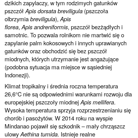
dzikich zapylaczy, w tym rodzimych gatunków
pszczół
Apis dorsata breviligula
(pszczoła
olbrzymia
breviligula
),
Apis
florea
,
Apis andreniformis
, pszczół bezżądłych i
samotnic. To pozwala rolnikom nie martwić się o
zapylanie palm kokosowych i innych uprawianych
gatunków oraz obchodzić się bez pszczół
miodnych, których utrzymanie jest angażujące
(podobna sytuacja ma miejsce w sąsiedniej
Indonezji).
Klimat tropikalny i średnia roczna temperatura
26,6°C nie są odpowiednimi warunkami rozwoju dla
europejskiej pszczoły miodnej
Apis mellifera
.
Wysoka temperatura sprzyja rozprzestrzenianiu się
chorób i pasożytów. W 2014 roku na wyspie
Mindanao pojawił się szkodnik – mały chrząszcz
ulowy
Aethina tumida
. Istnieje realne