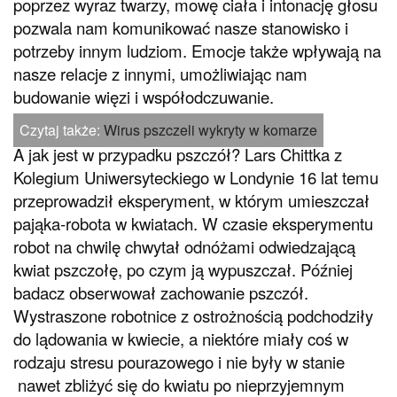
poprzez wyraz twarzy, mowę ciała i intonację głosu
pozwala nam komunikować nasze stanowisko i
potrzeby innym ludziom. Emocje także wpływają na
nasze relacje z innymi, umożliwiając nam
budowanie więzi i współodczuwanie.
Czytaj także:
Wirus pszczeli wykryty w komarze
A jak jest w przypadku pszczół? Lars Chittka z
Kolegium Uniwersyteckiego w Londynie 16 lat temu
przeprowadził eksperyment, w którym umieszczał
pająka-robota w kwiatach. W czasie eksperymentu
robot na chwilę chwytał odnóżami odwiedzającą
kwiat pszczołę, po czym ją wypuszczał. Później
badacz obserwował zachowanie pszczół.
Wystraszone robotnice z ostrożnością podchodziły
do lądowania w kwiecie, a niektóre miały coś w
rodzaju stresu pourazowego i nie były w stanie
nawet zbliżyć się do kwiatu po nieprzyjemnym