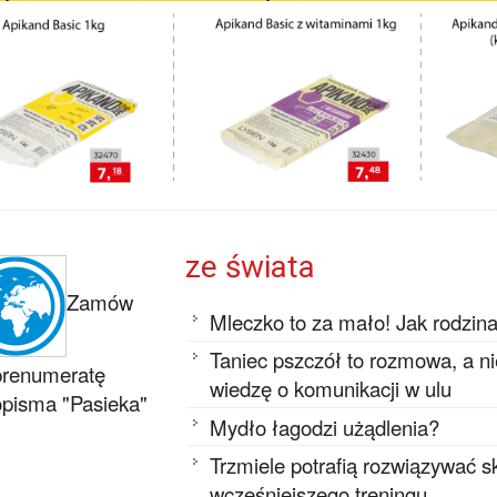
ze świata
Zamów
Mleczko to za mało! Jak rodzin
Taniec pszczół to rozmowa, a n
prenumeratę
wiedzę o komunikacji w ulu
pisma "Pasieka"
Mydło łagodzi użądlenia?
Trzmiele potrafią rozwiązywać
wcześniejszego treningu