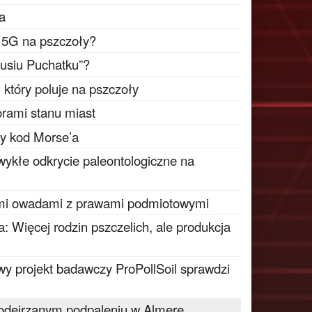
ta
i 5G na pszczoły?
busiu Puchatku”?
który poluje na pszczoły
rami stanu miast
ty kod Morse’a
wykłe odkrycie paleontologiczne na
mi owadami z prawami podmiotowymi
: Więcej rodzin pszczelich, ale produkcja
y projekt badawczy ProPollSoil sprawdzi
podejrzanym podpaleniu w Almere