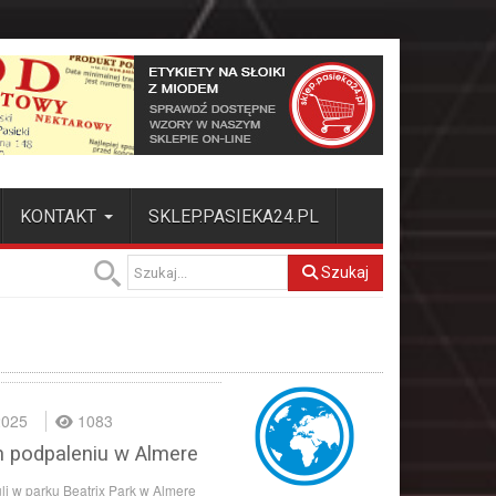
KONTAKT
SKLEP.PASIEKA24.PL
Szukaj
2025
1083
m podpaleniu w Almere
uli w parku Beatrix Park w Almere