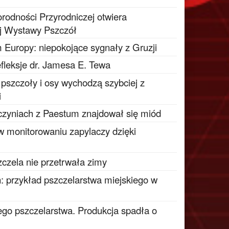
odności Przyrodniczej otwiera
j Wystawy Pszczół
 Europy: niepokojące sygnały z Gruzji
fleksje dr. Jamesa E. Tewa
e pszczoły i osy wychodzą szybciej z
i
czyniach z Paestum znajdował się miód
 w monitorowaniu zapylaczy dzięki
zczela nie przetrwała zimy
: przykład pszczelarstwa miejskiego w
go pszczelarstwa. Produkcja spadła o