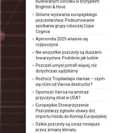
budowanym ośrodku w brytyjskim
Brighton & Hove
Główne wyzwania europejskiego
pszczelarstwa: Podsumowanie
spotkania grupy roboczej Copa-
Cogeca
Apimondia 2025 właśnie się
rozpoczyna
Nie wszystkie pszczoły są duszami
towarzystwa. Podobnie jak ludzie
Pszczeli umysł potrafi więcej, niż
dotychczas sądziliśmy
Roztocz Tropilaelaps clareae – czym
się różni od Varroa destructor?
Oporność Varroa na amitraz
przyczyną strat w USA?
Europejskie Stowarzyszenie
Pszczelarzy zgłosiło obawy dot.
importu miodu do Komisji Europejskiej
Dzikie pszczoły są coraz mniejsze
przez zmiany klimatu