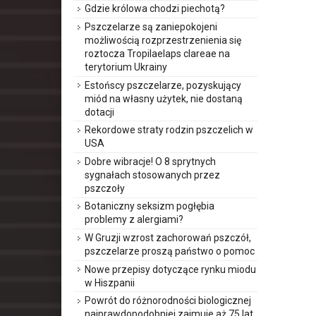
Gdzie królowa chodzi piechotą?
Pszczelarze są zaniepokojeni
możliwością rozprzestrzenienia się
roztocza Tropilaelaps clareae na
terytorium Ukrainy
Estońscy pszczelarze, pozyskujący
miód na własny użytek, nie dostaną
dotacji
Rekordowe straty rodzin pszczelich w
USA
Dobre wibracje! O 8 sprytnych
sygnałach stosowanych przez
pszczoły
Botaniczny seksizm pogłębia
problemy z alergiami?
W Gruzji wzrost zachorowań pszczół,
pszczelarze proszą państwo o pomoc
Nowe przepisy dotyczące rynku miodu
w Hiszpanii
Powrót do różnorodności biologicznej
najprawdopodobniej zajmuje aż 75 lat