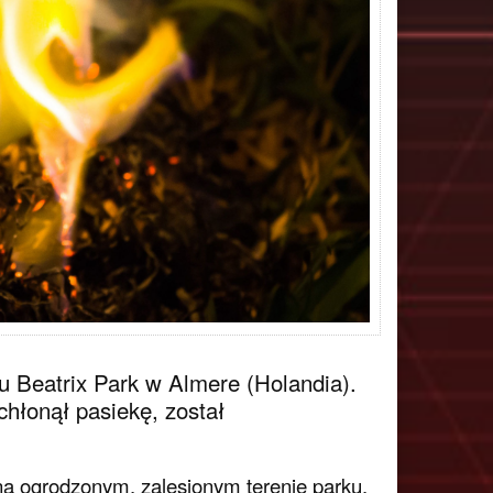
u Beatrix Park w Almere (Holandia).
chłonął pasiekę, został
ę na ogrodzonym, zalesionym terenie parku.