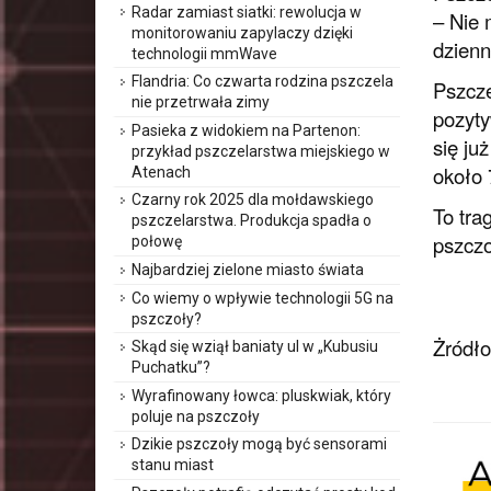
Radar zamiast siatki: rewolucja w
– Nie 
monitorowaniu zapylaczy dzięki
dzienn
technologii mmWave
Flandria: Co czwarta rodzina pszczela
Pszcze
nie przetrwała zimy
pozyty
Pasieka z widokiem na Partenon:
się ju
przykład pszczelarstwa miejskiego w
około 
Atenach
Czarny rok 2025 dla mołdawskiego
To tra
pszczelarstwa. Produkcja spadła o
pszczo
połowę
Najbardziej zielone miasto świata
Co wiemy o wpływie technologii 5G na
pszczoły?
Żródł
Skąd się wziął baniaty ul w „Kubusiu
Puchatku”?
Wyrafinowany łowca: pluskwiak, który
poluje na pszczoły
Dzikie pszczoły mogą być sensorami
stanu miast