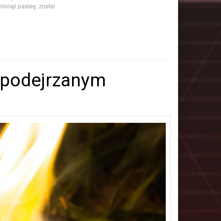
hłonął pasieę, został
w podejrzanym