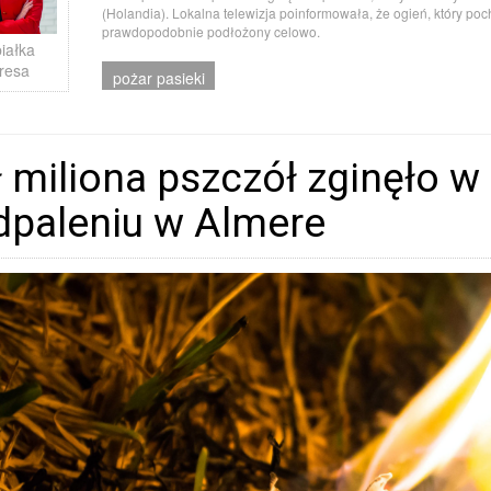
(Holandia). Lokalna telewizja poinformowała, że ogień, który poc
prawdopodobnie podłożony celowo.
iałka
resa
pożar pasieki
 miliona pszczół zginęło 
dpaleniu w Almere