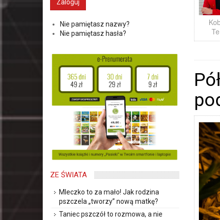
Kob
Nie pamiętasz nazwy?
Te
Nie pamiętasz hasła?
Pół
po
ZE ŚWIATA
Mleczko to za mało! Jak rodzina
pszczela „tworzy” nową matkę?
Taniec pszczół to rozmowa, a nie