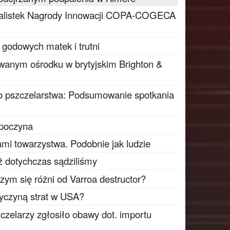
inalistek Nagrody Innowacji COPA-COGECA
 godowych matek i trutni
wanym ośrodku w brytyjskim Brighton &
o pszczelarstwa: Podsumowanie spotkania
zpoczyna
ami towarzystwa. Podobnie jak ludzie
iż dotychczas sądziliśmy
czym się różni od Varroa destructor?
zyczyną strat w USA?
czelarzy zgłosiło obawy dot. importu