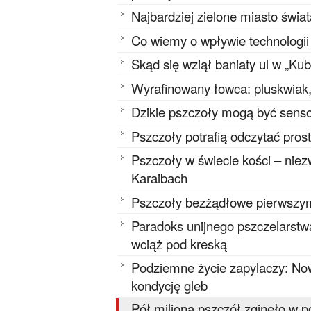
Najbardziej zielone miasto świa
Co wiemy o wpływie technologi
Skąd się wziął baniaty ul w „Ku
Wyrafinowany łowca: pluskwiak, 
Dzikie pszczoły mogą być senso
Pszczoły potrafią odczytać pros
Pszczoły w świecie kości – niez
Karaibach
Pszczoły bezżądłowe pierwszy
Paradoks unijnego pszczelarstwa
wciąż pod kreską
Podziemne życie zapylaczy: Now
kondycję gleb
Pół miliona pszczół zginęło w 