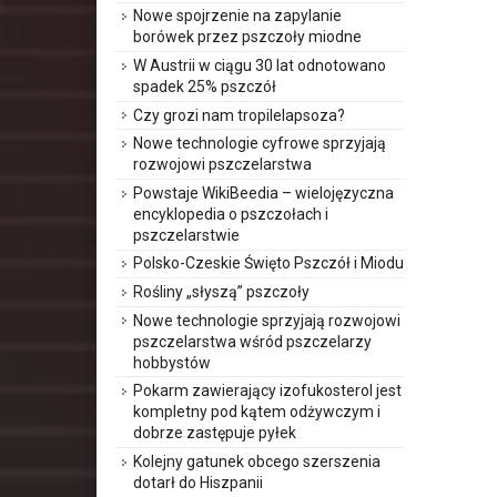
Nowe spojrzenie na zapylanie
borówek przez pszczoły miodne
W Austrii w ciągu 30 lat odnotowano
spadek 25% pszczół
Czy grozi nam tropilelapsoza?
Nowe technologie cyfrowe sprzyjają
rozwojowi pszczelarstwa
Powstaje WikiBeedia – wielojęzyczna
encyklopedia o pszczołach i
pszczelarstwie
Polsko-Czeskie Święto Pszczół i Miodu
Rośliny „słyszą” pszczoły
Nowe technologie sprzyjają rozwojowi
pszczelarstwa wśród pszczelarzy
hobbystów
Pokarm zawierający izofukosterol jest
kompletny pod kątem odżywczym i
dobrze zastępuje pyłek
Kolejny gatunek obcego szerszenia
dotarł do Hiszpanii