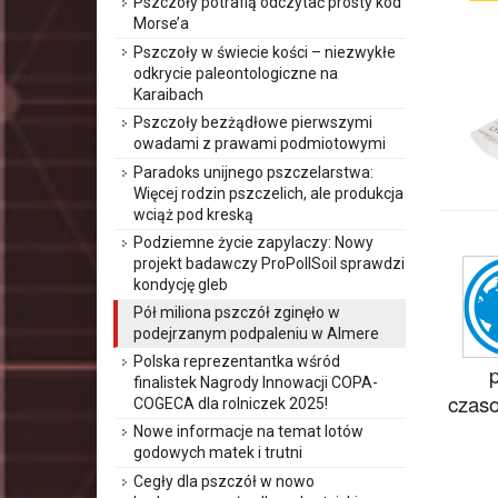
Pszczoły potrafią odczytać prosty kod
Morse’a
Pszczoły w świecie kości – niezwykłe
odkrycie paleontologiczne na
Karaibach
Pszczoły bezżądłowe pierwszymi
owadami z prawami podmiotowymi
Paradoks unijnego pszczelarstwa:
Więcej rodzin pszczelich, ale produkcja
wciąż pod kreską
Podziemne życie zapylaczy: Nowy
projekt badawczy ProPollSoil sprawdzi
kondycję gleb
Pół miliona pszczół zginęło w
podejrzanym podpaleniu w Almere
Polska reprezentantka wśród
finalistek Nagrody Innowacji COPA-
czaso
COGECA dla rolniczek 2025!
Nowe informacje na temat lotów
godowych matek i trutni
Cegły dla pszczół w nowo