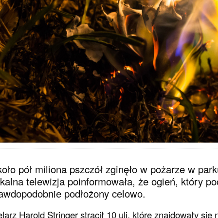
oło pół miliona pszczół zginęło w pożarze w park
kalna telewizja poinformowała, że ogień, który po
awdopodobnie podłożony celowo.
larz Harold Stringer stracił 10 uli, które znajdowały si