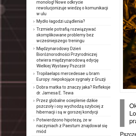
monolog! Nowe odkrycie
rewolucjonizuje wiedzę o komunikacji
w ulu
Mydło łagodzi użądlenia?
Trzmiele potrafią rozwiązywać
skomplikowane problemy bez
wcześniejszego treningu
Międzynarodowy Dzień
Bioróżnorodności Przyrodniczej
otwiera międzynarodową edycję
Wielkiej Wystawy Pszczół
Tropilaelaps mercedesae u bram
Europy: niepokojące sygnały z Gruzji
Dobra matka to znaczy jaka? Refleksje
dr. Jamesa E. Tewa
Przez globalne ocieplenie dzikie
Ok
pszczoły i osy wychodzą szybciej z
Lo
hibernacji i są w gorszej kondycji
pr
Potwierdzono hipotezę, że w
naczyniach z Paestum znajdował się
miód
Pszcze