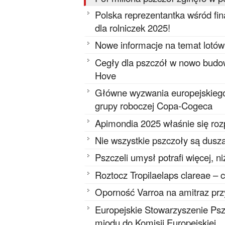
Polska reprezentantka wśród f
dla rolniczek 2025!
Nowe informacje na temat lotów
Cegły dla pszczół w nowo budo
Hove
Główne wyzwania europejskieg
grupy roboczej Copa-Cogeca
Apimondia 2025 właśnie się ro
Nie wszystkie pszczoły są dusz
Pszczeli umysł potrafi więcej, n
Roztocz Tropilaelaps clareae – 
Oporność Varroa na amitraz pr
Europejskie Stowarzyszenie Psz
miodu do Komisji Europejskiej