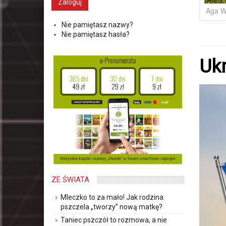
Aga W
Nie pamiętasz nazwy?
Nie pamiętasz hasła?
Ukr
ZE ŚWIATA
Mleczko to za mało! Jak rodzina
pszczela „tworzy” nową matkę?
Taniec pszczół to rozmowa, a nie