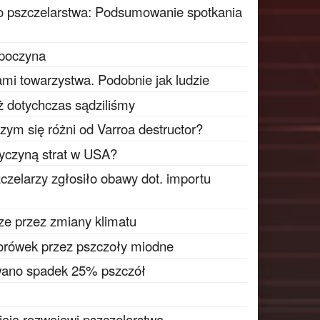
o pszczelarstwa: Podsumowanie spotkania
zpoczyna
ami towarzystwa. Podobnie jak ludzie
iż dotychczas sądziliśmy
czym się różni od Varroa destructor?
zyczyną strat w USA?
czelarzy zgłosiło obawy dot. importu
ze przez zmiany klimatu
borówek przez pszczoły miodne
owano spadek 25% pszczół
jają rozwojowi pszczelarstwa