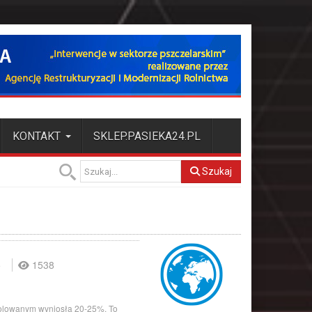
KONTAKT
SKLEP.PASIEKA24.PL
Szukaj
5
1538
trolowanym wyniosła 20-25%. To