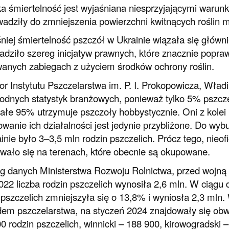
 śmiertelność jest wyjaśniana niesprzyjającymi warunk
adziły do zmniejszenia powierzchni kwitnących roślin 
iej śmiertelność pszczół w Ukrainie wiązała się główn
dziło szereg inicjatyw prawnych, które znacznie poprawi
anych zabiegach z użyciem środków ochrony roślin.
or Instytutu Pszczelarstwa im. P. I. Prokopowicza, Wład
odnych statystyk branżowych, ponieważ tylko 5% pszcze
ałe 95% utrzymuje pszczoły hobbystycznie. Oni z kolei
owanie ich działalności jest jedynie przybliżone. Do wyb
inie było 3–3,5 mln rodzin pszczelich. Prócz tego, nieof
wało się na terenach, które obecnie są okupowane.
 danych Ministerstwa Rozwoju Rolnictwa, przed wojną n
022 liczba rodzin pszczelich wynosiła 2,6 mln. W ciągu 
 pszczelich zmniejszyła się o 13,8% i wyniosła 2,3 mln.
em pszczelarstwa, na styczeń 2024 znajdowały się obwo
0 rodzin pszczelich, winnicki – 188 900, kirowogradski 