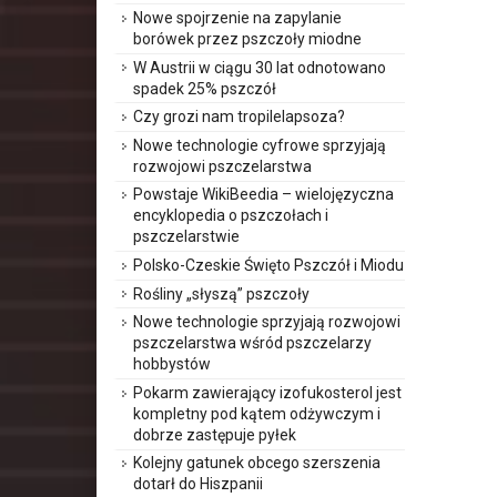
Nowe spojrzenie na zapylanie
borówek przez pszczoły miodne
W Austrii w ciągu 30 lat odnotowano
spadek 25% pszczół
Czy grozi nam tropilelapsoza?
Nowe technologie cyfrowe sprzyjają
rozwojowi pszczelarstwa
Powstaje WikiBeedia – wielojęzyczna
encyklopedia o pszczołach i
pszczelarstwie
Polsko-Czeskie Święto Pszczół i Miodu
Rośliny „słyszą” pszczoły
Nowe technologie sprzyjają rozwojowi
pszczelarstwa wśród pszczelarzy
hobbystów
Pokarm zawierający izofukosterol jest
kompletny pod kątem odżywczym i
dobrze zastępuje pyłek
Kolejny gatunek obcego szerszenia
dotarł do Hiszpanii