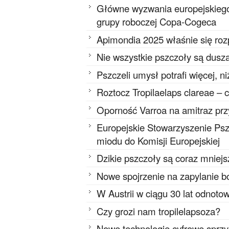
Główne wyzwania europejskieg
grupy roboczej Copa-Cogeca
Apimondia 2025 właśnie się ro
Nie wszystkie pszczoły są dusz
Pszczeli umysł potrafi więcej, n
Roztocz Tropilaelaps clareae – 
Oporność Varroa na amitraz pr
Europejskie Stowarzyszenie Psz
miodu do Komisji Europejskiej
Dzikie pszczoły są coraz mniejs
Nowe spojrzenie na zapylanie 
W Austrii w ciągu 30 lat odnot
Czy grozi nam tropilelapsoza?
Nowe technologie cyfrowe sprzy