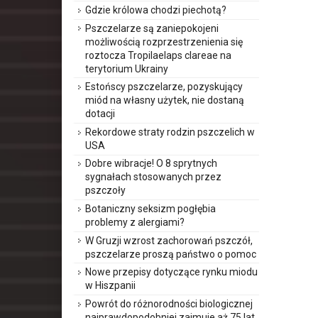
Gdzie królowa chodzi piechotą?
Pszczelarze są zaniepokojeni
możliwością rozprzestrzenienia się
roztocza Tropilaelaps clareae na
terytorium Ukrainy
Estońscy pszczelarze, pozyskujący
miód na własny użytek, nie dostaną
dotacji
Rekordowe straty rodzin pszczelich w
USA
Dobre wibracje! O 8 sprytnych
sygnałach stosowanych przez
pszczoły
Botaniczny seksizm pogłębia
problemy z alergiami?
W Gruzji wzrost zachorowań pszczół,
pszczelarze proszą państwo o pomoc
Nowe przepisy dotyczące rynku miodu
w Hiszpanii
Powrót do różnorodności biologicznej
najprawdopodobniej zajmuje aż 75 lat