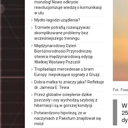
monolog! Nowe odkrycie
rewolucjonizuje wiedzę o komunikacji
w ulu
Mydło łagodzi użądlenia?
Trzmiele potrafią rozwiązywać
skomplikowane problemy bez
wcześniejszego treningu
Międzynarodowy Dzień
Bioróżnorodności Przyrodniczej
otwiera międzynarodową edycję
Wielkiej Wystawy Pszczół
Tropilaelaps mercedesae u bram
Europy: niepokojące sygnały z Gruzji
Dobra matka to znaczy jaka? Refleksje
dr. Jamesa E. Tewa
Fot. Free
Przez globalne ocieplenie dzikie
pszczoły i osy wychodzą szybciej z
W 
hibernacji i są w gorszej kondycji
25
Potwierdzono hipotezę, że w
dy
naczyniach z Paestum znajdował się
miód