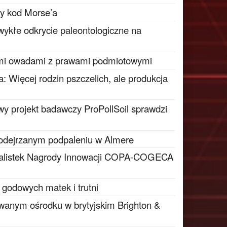
ty kod Morse’a
wykłe odkrycie paleontologiczne na
mi owadami z prawami podmiotowymi
: Więcej rodzin pszczelich, ale produkcja
y projekt badawczy ProPollSoil sprawdzi
podejrzanym podpaleniu w Almere
inalistek Nagrody Innowacji COPA-COGECA
 godowych matek i trutni
wanym ośrodku w brytyjskim Brighton &