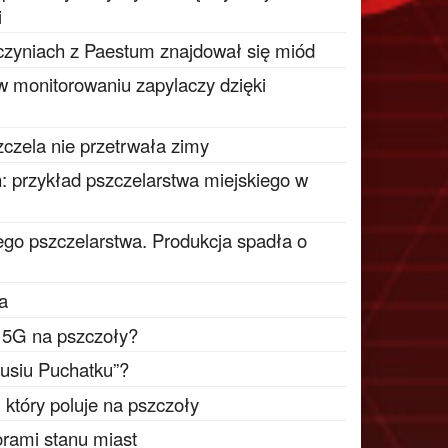
i
czyniach z Paestum znajdował się miód
 w monitorowaniu zapylaczy dzięki
zczela nie przetrwała zimy
: przykład pszczelarstwa miejskiego w
go pszczelarstwa. Produkcja spadła o
ta
i 5G na pszczoły?
busiu Puchatku”?
który poluje na pszczoły
rami stanu miast