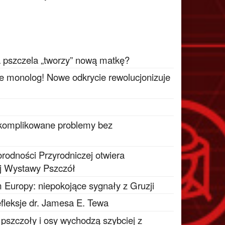
a pszczela „tworzy” nową matkę?
ie monolog! Nowe odkrycie rewolucjonizuje
 skomplikowane problemy bez
odności Przyrodniczej otwiera
j Wystawy Pszczół
 Europy: niepokojące sygnały z Gruzji
fleksje dr. Jamesa E. Tewa
e pszczoły i osy wychodzą szybciej z