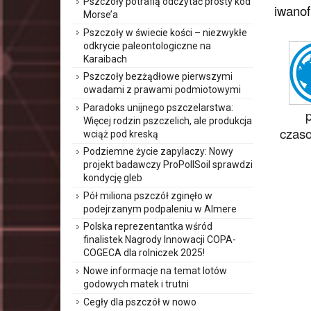
Pszczoły potrafią odczytać prosty kod
iwanof
Morse’a
Pszczoły w świecie kości – niezwykłe
odkrycie paleontologiczne na
Karaibach
Pszczoły bezżądłowe pierwszymi
owadami z prawami podmiotowymi
Paradoks unijnego pszczelarstwa:
Więcej rodzin pszczelich, ale produkcja
czaso
wciąż pod kreską
Podziemne życie zapylaczy: Nowy
projekt badawczy ProPollSoil sprawdzi
kondycję gleb
Pół miliona pszczół zginęło w
podejrzanym podpaleniu w Almere
Polska reprezentantka wśród
finalistek Nagrody Innowacji COPA-
COGECA dla rolniczek 2025!
Nowe informacje na temat lotów
godowych matek i trutni
Cegły dla pszczół w nowo