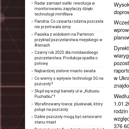
Wysoka
Radar zamiast siatki: rewolucja w
monitorowaniu zapylaczy dzięki
doprow
technologii mmWave
Wcześn
Flandria: Co czwarta rodzina pszczela
nie przetrwała zimy
wprowa
Pasieka z widokiem na Partenon:
planow
przykład pszczelarstwa miejskiego w
Atenach
Dyrekt
Czarny rok 2025 dla mołdawskiego
wiaryg
pszczelarstwa. Produkcja spadła o
pozost
połowę
raport
Najbardziej zielone miasto świata
w Ukra
Co wiemy o wpływie technologii 5G na
pszczoły?
znajdo
Skąd się wziął baniaty ul w „Kubusiu
Według
Puchatku”?
1.01.2
Wyrafinowany łowca: pluskwiak, który
rodzin
poluje na pszczoły
Dzikie pszczoły mogą być sensorami
względ
stanu miast
376 60