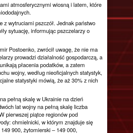
ami atmosferycznymi wiosną i latem, które
miododajnych.
ie z wytruciami pszczół. Jednak państwo
ły sytuację, informując pszczelarzy o
imir Postoenko, zwrócił uwagę, że nie ma
larzy prowadzi działalność gospodarczą, a
 unikają płacenia podatków, a zatem
uchu wojny, według nieoficjalnych statystyk,
icjalne statystyki mówią, że aż 30% z nich
a pełną skalę w Ukrainie na dzień
dwóch lat wojny na pełną skalę liczba
 W pierwszej piątce regionów pod
dy: chmielnicki, w którym znajduje się
– 149 900, żytomierski – 149 000,