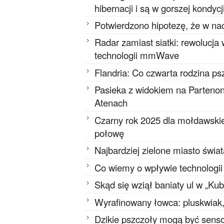
hibernacji i są w gorszej kondycj
Potwierdzono hipotezę, że w na
Radar zamiast siatki: rewolucja
technologii mmWave
Flandria: Co czwarta rodzina ps
Pasieka z widokiem na Partenon
Atenach
Czarny rok 2025 dla mołdawskie
połowę
Najbardziej zielone miasto świa
Co wiemy o wpływie technologi
Skąd się wziął baniaty ul w „Ku
Wyrafinowany łowca: pluskwiak, 
Dzikie pszczoły mogą być senso