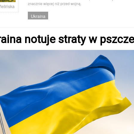
znacznie więcej niż przed wojną.
ielińska
Ukraina
aina notuje straty w pszcze