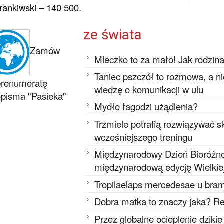
rankiwski – 140 500.
ze świata
Zamów
Mleczko to za mało! Jak rodzin
Taniec pszczół to rozmowa, a n
prenumeratę
wiedzę o komunikacji w ulu
pisma "Pasieka"
Mydło łagodzi użądlenia?
Trzmiele potrafią rozwiązywać
wcześniejszego treningu
Międzynarodowy Dzień Bioróżnor
międzynarodową edycję Wielkie
Tropilaelaps mercedesae u bram
Dobra matka to znaczy jaka? Re
Przez globalne ocieplenie dziki