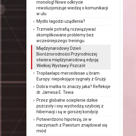
monolog! Nowe odkrycie
rewolucjonizuje wiedzę o komunikacji
w ulu
Mydło łagodzi użądlenia?
Trzmiele potrafią rozwiązywać
skomplikowane problemy bez
wcześniejszego treningu
Międzynarodowy Dzień
Bioróżnorodności Przyrodniczej
otwiera międzynarodową edycję
Wielkiej Wystawy Pszczół
Tropilaelaps mercedesae u bram
Europy: niepokojące sygnały z Gruzji
Dobra matka to znaczy jaka? Refleksje
dr. Jamesa E. Tewa
Przez globalne ocieplenie dzikie
pszczoły i osy wychodzą szybciej z
hibernacji i są w gorszej kondycji
Potwierdzono hipotezę, że w
naczyniach z Paestum znajdował się
miód