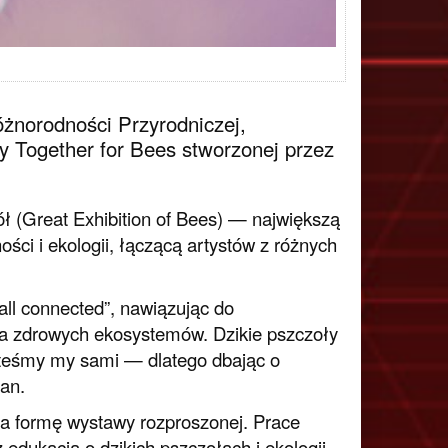
żnorodności Przyrodniczej,
y Together for Bees stworzonej przez
ł (Great Exhibition of Bees) — największą
ci i ekologii, łączącą artystów z różnych
ll connected”, nawiązując do
a zdrowych ekosystemów. Dzikie pszczoły
steśmy my sami — dlatego dbając o
an.
a formę wystawy rozproszonej. Prace
edukacją o dzikich pszczołach i ekologii.