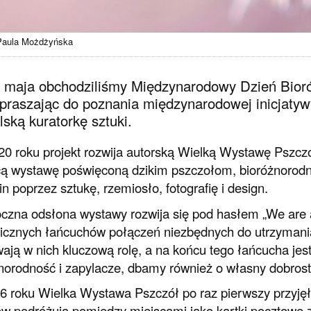
 Paula Możdżyńska
 maja obchodziliśmy Międzynarodowy Dzień Bioró
praszając do poznania międzynarodowej inicjatyw
lską kuratorkę sztuki.
0 roku projekt rozwija autorską Wielką Wystawę Pszczó
ą wystawę poświęconą dzikim pszczołom, bioróżnorodnoś
in poprzez sztukę, rzemiosło, fotografię i design.
czna odsłona wystawy rozwija się pod hasłem „We are a
icznych łańcuchów połączeń niezbędnych do utrzymani
ają w nich kluczową rolę, a na końcu tego łańcucha je
norodność i zapylacze, dbamy również o własny dobrost
 roku Wielka Wystawa Pszczół po raz pierwszy przyjęł
ów podróżują pomiędzy miejscami jako kartki pocztowe z 