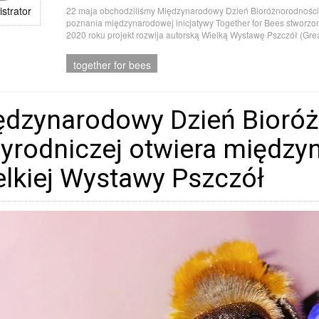
strator
22 maja obchodziliśmy Międzynarodowy Dzień Bioróżnorodności 
poznania międzynarodowej inicjatywy Together for Bees stworzone
2020 roku projekt rozwija autorską Wielką Wystawę Pszczół (Great
together for bees
ędzynarodowy Dzień Bioró
zyrodniczej otwiera między
lkiej Wystawy Pszczół