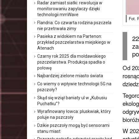
Radar zamiast siatki: rewolucja w
monitorowaniu zapylaczy dzięki
technologii mmWave
Fot.
Flandria: Co czwarta rodzina pszczela
nie przetrwała zimy
22
Pasieka z widokiem na Partenon:
przykład pszczelarstwa miejskiego w
za
Atenach
po
Czarny rok 2025 dla mołdawskiego
pszczelarstwa. Produkcja spadła o
Od 202
połowę
rosnąc
Najbardziej zielone miasto świata
dziedz
Co wiemy o wpływie technologii 5G na
pszczoły?
Tegoro
Skąd się wziął baniaty ul w „Kubusiu
ekolog
Puchatku”?
odgryw
Wyrafinowany łowca: pluskwiak, który
poluje na pszczoły
bioróż
Dzikie pszczoły mogą być sensorami
W 2026
stanu miast
artyst