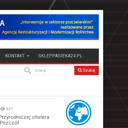
KONTAKT
SKLEP.PASIEKA24.PL
Szukaj
447
rzyrodniczej otwiera
 Pszczół