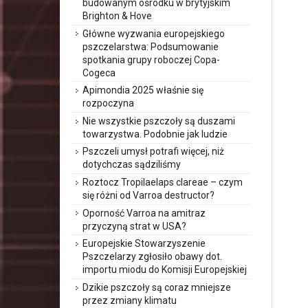
budowanym ośrodku w brytyjskim
Brighton & Hove
Główne wyzwania europejskiego
pszczelarstwa: Podsumowanie
spotkania grupy roboczej Copa-
Cogeca
Apimondia 2025 właśnie się
rozpoczyna
Nie wszystkie pszczoły są duszami
towarzystwa. Podobnie jak ludzie
Pszczeli umysł potrafi więcej, niż
dotychczas sądziliśmy
Roztocz Tropilaelaps clareae – czym
się różni od Varroa destructor?
Oporność Varroa na amitraz
przyczyną strat w USA?
Europejskie Stowarzyszenie
Pszczelarzy zgłosiło obawy dot.
importu miodu do Komisji Europejskiej
Dzikie pszczoły są coraz mniejsze
przez zmiany klimatu