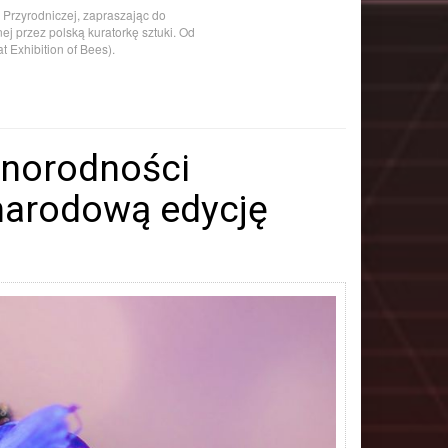
Przyrodniczej, zapraszając do
j przez polską kuratorkę sztuki. Od
 Exhibition of Bees).
żnorodności
narodową edycję