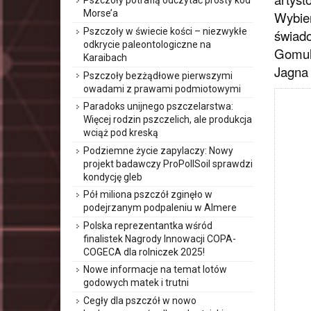
Pszczoły potrafią odczytać prosty kod
Morse’a
Wybier
Pszczoły w świecie kości – niezwykłe
świado
odkrycie paleontologiczne na
Gomuli
Karaibach
Jagna 
Pszczoły bezżądłowe pierwszymi
owadami z prawami podmiotowymi
Paradoks unijnego pszczelarstwa:
Więcej rodzin pszczelich, ale produkcja
wciąż pod kreską
Podziemne życie zapylaczy: Nowy
projekt badawczy ProPollSoil sprawdzi
kondycję gleb
Pół miliona pszczół zginęło w
podejrzanym podpaleniu w Almere
Polska reprezentantka wśród
finalistek Nagrody Innowacji COPA-
COGECA dla rolniczek 2025!
Nowe informacje na temat lotów
godowych matek i trutni
Cegły dla pszczół w nowo