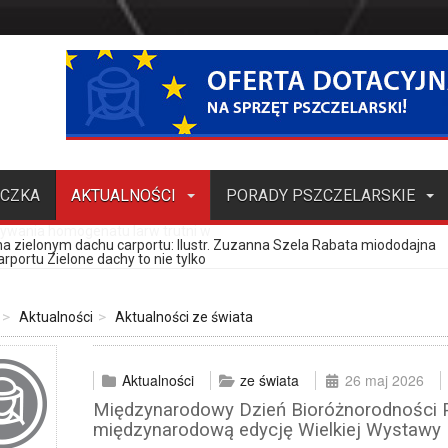
ECZKA
AKTUALNOŚCI
PORADY PSZCZELARSKIE
towej
zczoły, cz. 4.
of. Jerzym Woyke
resujący produkt pszczeli
a zielonym dachu carportu
ele, brzoskwinie i migdały jako pożytek dla
miododajne, potencjalny zamiennik grochodrzewu
ipiec-sierpień 2026)
cych matki pszczele, pakiety, odkłady (lipiec-sierpień 2026)
odstawowe informacje o kontroli działalności pasiecznej,
ejskie to zło?
ozwiązywać skomplikowane problemy bez wcześniejszego treningu
– próba ratowania rodziny czy jawne ich niezadowolenie?
ch jakości produktów pszczelich?
enia?
: Ilustr. Zuzanna Szela Rabata miododajna
rportu Zielone dachy to nie tylko
Aktualności
Aktualności ze świata
Aktualności
ze świata
26 maj 2026
Międzynarodowy Dzień Bioróżnorodności P
międzynarodową edycję Wielkiej Wystawy