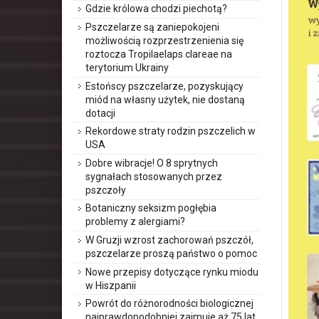
Gdzie królowa chodzi piechotą?
Pszczelarze są zaniepokojeni
możliwością rozprzestrzenienia się
roztocza Tropilaelaps clareae na
terytorium Ukrainy
Estońscy pszczelarze, pozyskujący
miód na własny użytek, nie dostaną
dotacji
Rekordowe straty rodzin pszczelich w
USA
Dobre wibracje! O 8 sprytnych
sygnałach stosowanych przez
pszczoły
Botaniczny seksizm pogłębia
problemy z alergiami?
W Gruzji wzrost zachorowań pszczół,
pszczelarze proszą państwo o pomoc
Nowe przepisy dotyczące rynku miodu
w Hiszpanii
Powrót do różnorodności biologicznej
najprawdopodobniej zajmuje aż 75 lat