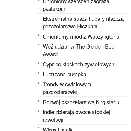
Chroniony szerszeń zagraża
pasiekom
Ekstremalna susza i upały niszczą
pszczelarstwo Hiszpanii
Cmentarny miód z Waszyngtonu
Weź udział w The Golden Bee
Award
Cypr po klęskach żywiołowych
Lustrzana pułapka
Trendy w światowym
pszczelarstwie
Rozwój pszczelarstwa Kirgistanu
Indie zbierają owoce słodkiej
rewolucji
Wirus i jajniki