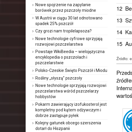
Nowe spojrzenie na zapylanie
12
Be
borówek przez pszczoły miodne
W Austrii w ciągu 30 lat odnotowano
13
Sz
spadek 25% pszczół
14
Ka
Czy grozi nam tropilelapsoza?
Nowe technologie cyfrowe sprzyjają
15
Aus
rozwojowi pszczelarstwa
Powstaje WikiBeedia – wielojęzyczna
encyklopedia o pszczołach i
Źródło: 
pszczelarstwie
Polsko-Czeskie Święto Pszczół i Miodu
Przeds
Rośliny „słyszą” pszczoły
źródłe
Nowe technologie sprzyjają rozwojowi
Intern
pszczelarstwa wśród pszczelarzy
wartoś
hobbystów
Pokarm zawierający izofukosterol jest
kompletny pod kątem odżywczym i
dobrze zastępuje pyłek
Kolejny gatunek obcego szerszenia
dotarł do Hiszpanii