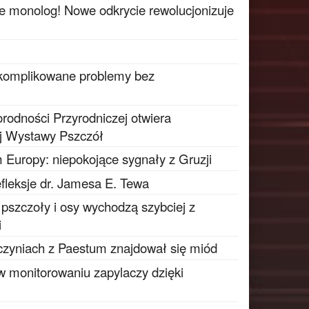
ie monolog! Nowe odkrycie rewolucjonizuje
 skomplikowane problemy bez
odności Przyrodniczej otwiera
j Wystawy Pszczół
 Europy: niepokojące sygnały z Gruzji
fleksje dr. Jamesa E. Tewa
e pszczoły i osy wychodzą szybciej z
i
czyniach z Paestum znajdował się miód
 w monitorowaniu zapylaczy dzięki