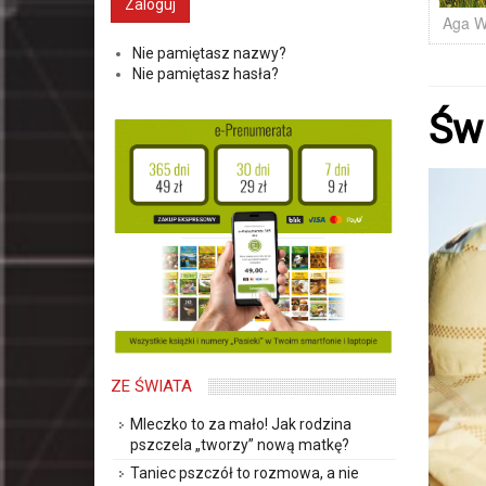
Aga W
Nie pamiętasz nazwy?
Nie pamiętasz hasła?
Św
ZE ŚWIATA
Mleczko to za mało! Jak rodzina
pszczela „tworzy” nową matkę?
Taniec pszczół to rozmowa, a nie