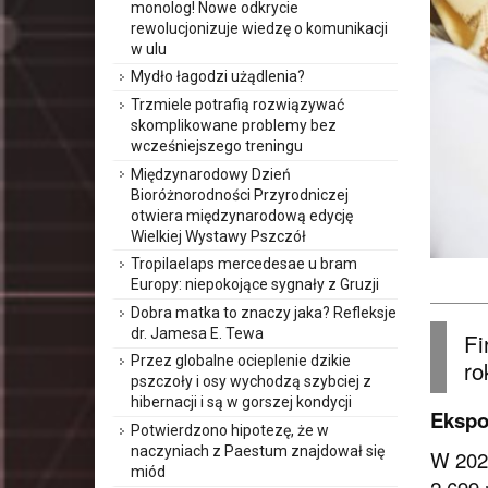
monolog! Nowe odkrycie
rewolucjonizuje wiedzę o komunikacji
w ulu
Mydło łagodzi użądlenia?
Trzmiele potrafią rozwiązywać
skomplikowane problemy bez
wcześniejszego treningu
Międzynarodowy Dzień
Bioróżnorodności Przyrodniczej
otwiera międzynarodową edycję
Wielkiej Wystawy Pszczół
Tropilaelaps mercedesae u bram
Europy: niepokojące sygnały z Gruzji
Dobra matka to znaczy jaka? Refleksje
dr. Jamesa E. Tewa
Fi
Przez globalne ocieplenie dzikie
ro
pszczoły i osy wychodzą szybciej z
hibernacji i są w gorszej kondycji
Ekspo
Potwierdzono hipotezę, że w
naczyniach z Paestum znajdował się
W 2022
miód