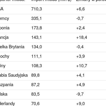
SA
710,3
+6,6
emcy
335,1
-0,7
ponia
173,8
+2,4
ancja
143,1
+18,4
elka Brytania
134,0
-0,4
ochy
111,1
+3,9
iny
108,3
+10,7
abia Saudyjska
89,8
+4,1
szpania
87,2
+4,9
lska
83,5
-9,7
derlandy
70,6
+9,0