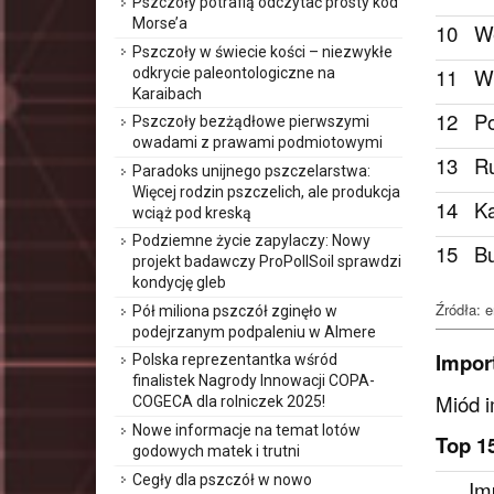
Pszczoły potrafią odczytać prosty kod
Morse’a
10
W
Pszczoły w świecie kości – niezwykłe
11
W
odkrycie paleontologiczne na
Karaibach
12
Po
Pszczoły bezżądłowe pierwszymi
owadami z prawami podmiotowymi
13
R
Paradoks unijnego pszczelarstwa:
Więcej rodzin pszczelich, ale produkcja
14
K
wciąż pod kreską
Podziemne życie zapylaczy: Nowy
15
Bu
projekt badawczy ProPollSoil sprawdzi
kondycję gleb
Źródła: 
Pół miliona pszczół zginęło w
podejrzanym podpaleniu w Almere
Impor
Polska reprezentantka wśród
finalistek Nagrody Innowacji COPA-
Miód i
COGECA dla rolniczek 2025!
Nowe informacje na temat lotów
Top 1
godowych matek i trutni
Cegły dla pszczół w nowo
Im