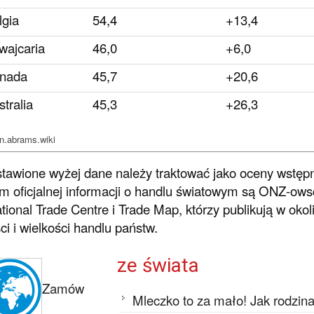
lgia
54,4
+13,4
wajcaria
46,0
+6,0
nada
45,7
+20,6
tralia
45,3
+26,3
en.abrams.wiki
tawione wyżej dane należy traktować jako oceny wstę
m oficjalnej informacji o handlu światowym są ONZ-ows
ational Trade Centre i Trade Map, którzy publikują w ok
ci i wielkości handlu państw.
ze świata
Zamów
Mleczko to za mało! Jak rodzin