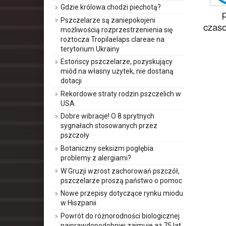
Gdzie królowa chodzi piechotą?
Pszczelarze są zaniepokojeni
czaso
możliwością rozprzestrzenienia się
roztocza Tropilaelaps clareae na
terytorium Ukrainy
Estońscy pszczelarze, pozyskujący
miód na własny użytek, nie dostaną
dotacji
Rekordowe straty rodzin pszczelich w
USA
Dobre wibracje! O 8 sprytnych
sygnałach stosowanych przez
pszczoły
Botaniczny seksizm pogłębia
problemy z alergiami?
W Gruzji wzrost zachorowań pszczół,
pszczelarze proszą państwo o pomoc
Nowe przepisy dotyczące rynku miodu
w Hiszpanii
Powrót do różnorodności biologicznej
najprawdopodobniej zajmuje aż 75 lat