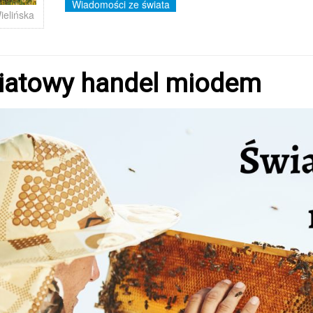
Wiadomości ze świata
ielińska
iatowy handel miodem