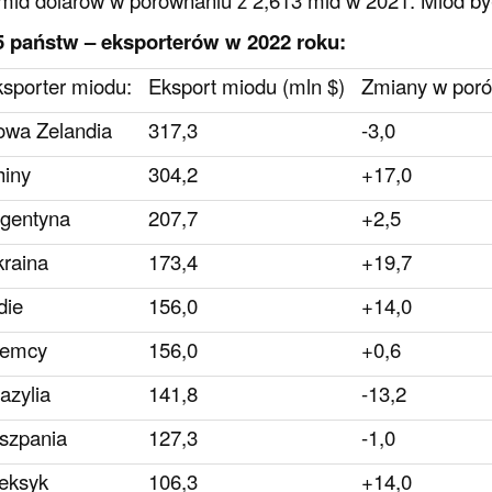
mld dolarów w porównaniu z 2,613 mld w 2021. Miód by
5 państw
–
eksporterów w 2022 roku:
ksporter miodu:
Eksport miodu (mln $)
Zmiany w poró
wa Zelandia
317,3
-3,0
iny
304,2
+17,0
gentyna
207,7
+2,5
raina
173,4
+19,7
die
156,0
+14,0
iemcy
156,0
+0,6
azylia
141,8
-13,2
szpania
127,3
-1,0
eksyk
106,3
+14,0