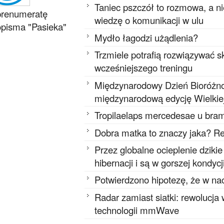
Taniec pszczół to rozmowa, a n
prenumeratę
wiedzę o komunikacji w ulu
pisma "Pasieka"
Mydło łagodzi użądlenia?
Trzmiele potrafią rozwiązywać
wcześniejszego treningu
Międzynarodowy Dzień Bioróżnor
międzynarodową edycję Wielkie
Tropilaelaps mercedesae u bram
Dobra matka to znaczy jaka? Re
Przez globalne ocieplenie dziki
hibernacji i są w gorszej kondycj
Potwierdzono hipotezę, że w na
Radar zamiast siatki: rewolucja
technologii mmWave