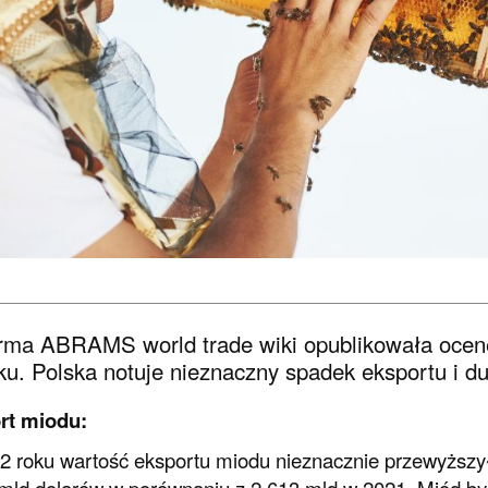
rma ABRAMS world trade wiki opublikowała oce
ku. Polska notuje nieznaczny spadek eksportu i d
rt miodu:
 roku wartość eksportu miodu nieznacznie przewyższył