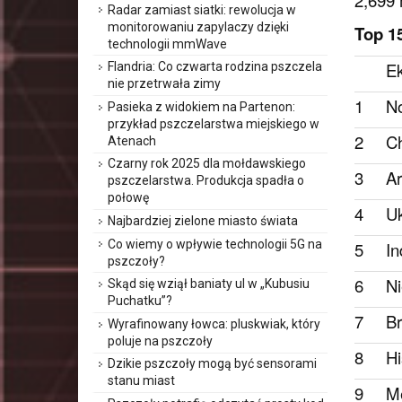
2,699 
Radar zamiast siatki: rewolucja w
monitorowaniu zapylaczy dzięki
Top 1
technologii mmWave
E
Flandria: Co czwarta rodzina pszczela
nie przetrwała zimy
1
No
Pasieka z widokiem na Partenon:
przykład pszczelarstwa miejskiego w
2
Ch
Atenach
Czarny rok 2025 dla mołdawskiego
3
Ar
pszczelarstwa. Produkcja spadła o
połowę
4
Uk
Najbardziej zielone miasto świata
Co wiemy o wpływie technologii 5G na
5
In
pszczoły?
6
N
Skąd się wziął baniaty ul w „Kubusiu
Puchatku”?
7
Br
Wyrafinowany łowca: pluskwiak, który
poluje na pszczoły
8
Hi
Dzikie pszczoły mogą być sensorami
stanu miast
9
M