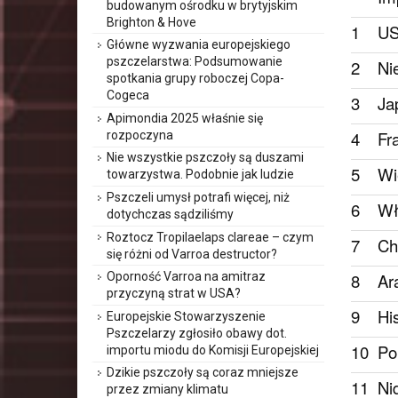
budowanym ośrodku w brytyjskim
Brighton & Hove
1
U
Główne wyzwania europejskiego
pszczelarstwa: Podsumowanie
2
Ni
spotkania grupy roboczej Copa-
Cogeca
3
Ja
Apimondia 2025 właśnie się
4
Fr
rozpoczyna
Nie wszystkie pszczoły są duszami
5
Wi
towarzystwa. Podobnie jak ludzie
Pszczeli umysł potrafi więcej, niż
6
Wł
dotychczas sądziliśmy
Roztocz Tropilaelaps clareae – czym
7
Ch
się różni od Varroa destructor?
8
Ar
Oporność Varroa na amitraz
przyczyną strat w USA?
9
Hi
Europejskie Stowarzyszenie
Pszczelarzy zgłosiło obawy dot.
10
Po
importu miodu do Komisji Europejskiej
Dzikie pszczoły są coraz mniejsze
11
Ni
przez zmiany klimatu