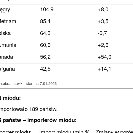
ęgry
104,9
+8,0
ietnam
85,4
+3,5
lska
64,3
-0,7
umunia
60,0
+2,6
anada
56,2
+54,0
łgaria
42,5
+14,1
en.abrams.wiki, stan na 7.01.2023
t miodu:
mportowało 189 państw.
5 państw – importerów miodu:
porter miodu:
Import miodu (mln $)
Zmiany w porów