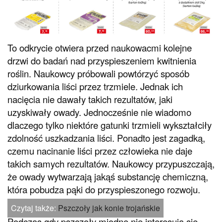
To odkrycie otwiera przed naukowacmi kolejne
drzwi do badań nad przyspieszeniem kwitnienia
roślin. Naukowcy próbowali powtórzyć sposób
dziurkowania liści przez trzmiele. Jednak ich
nacięcia nie dawały takich rezultatów, jaki
uzyskiwały owady. Jednocześnie nie wiadomo
dlaczego tylko niektóre gatunki trzmieli wykształciły
zdolność uszkadzania liści. Ponadto jest zagadką,
czemu nacinanie liści przez człowieka nie daje
takich samych rezultatów. Naukowcy przypuszczają,
że owady wytwarzają jakąś substancję chemiczną,
która pobudza pąki do przyspieszonego rozwoju.
Czytaj także:
Pszczoły jak konie trojańskie
Podczas gdy pszczoły miodne nie interesują się