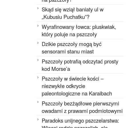
Skąd się wziął baniaty ul w
„Kubusiu Puchatku”?
Wyrafinowany łowca: pluskwiak,
który poluje na pszczoły
Dzikie pszczoły mogą być
sensorami stanu miast
Pszczoły potrafią odczytać prosty
kod Morse’a
Pszczoły w świecie kości –
niezwykłe odkrycie
paleontologiczne na Karaibach
Pszczoły bezżądłowe pierwszymi
owadami z prawami podmiotowymi
Paradoks unijnego pszczelarstwa:
Więcej rodzin pszczelich, ale