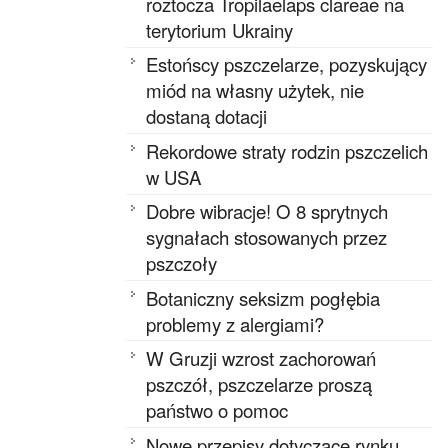
roztocza Tropilaelaps clareae na
terytorium Ukrainy
Estońscy pszczelarze, pozyskujący
miód na własny użytek, nie
dostaną dotacji
Rekordowe straty rodzin pszczelich
w USA
Dobre wibracje! O 8 sprytnych
sygnałach stosowanych przez
pszczoły
Botaniczny seksizm pogłębia
problemy z alergiami?
W Gruzji wzrost zachorowań
pszczół, pszczelarze proszą
państwo o pomoc
Nowe przepisy dotyczące rynku