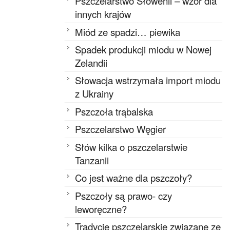
Pszczelarstwo Słowenii – wzór dla
innych krajów
Miód ze spadzi… piewika
Spadek produkcji miodu w Nowej
Zelandii
Słowacja wstrzymała import miodu
z Ukrainy
Pszczoła trąbalska
Pszczelarstwo Węgier
Słów kilka o pszczelarstwie
Tanzanii
Co jest ważne dla pszczoły?
Pszczoły są prawo- czy
leworęczne?
Tradycje pszczelarskie związane ze