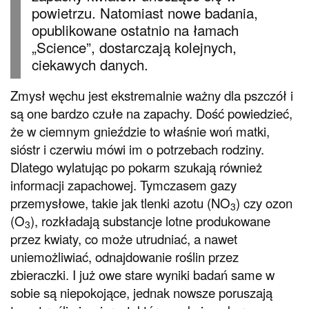
powietrzu. Natomiast nowe badania,
opublikowane ostatnio na łamach
„Science”, dostarczają kolejnych,
ciekawych danych.
Zmysł węchu jest ekstremalnie ważny dla pszczół i
są one bardzo czułe na zapachy. Dość powiedzieć,
że w ciemnym gnieździe to właśnie woń matki,
sióstr i czerwiu mówi im o potrzebach rodziny.
Dlatego wylatując po pokarm szukają również
informacji zapachowej. Tymczasem gazy
przemysłowe, takie jak tlenki azotu (NO
) czy ozon
3
(O
), rozkładają substancje lotne produkowane
3
przez kwiaty, co może utrudniać, a nawet
uniemożliwiać, odnajdowanie roślin przez
zbieraczki. I już owe stare wyniki badań same w
sobie są niepokojące, jednak nowsze poruszają