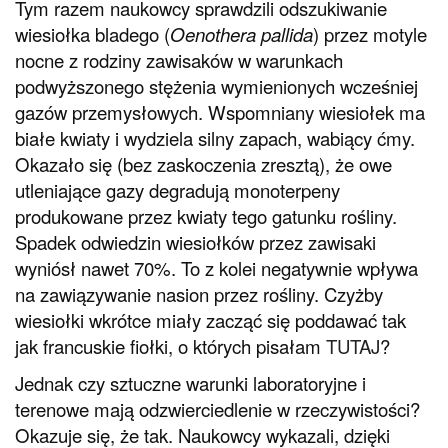
Tym razem naukowcy sprawdzili odszukiwanie
wiesiołka bladego (
Oenothera pallida
) przez motyle
nocne z rodziny zawisaków w warunkach
podwyższonego stężenia wymienionych wcześniej
gazów przemysłowych. Wspomniany wiesiołek ma
białe kwiaty i wydziela silny zapach, wabiący ćmy.
Okazało się (bez zaskoczenia zresztą), że owe
utleniające gazy degradują monoterpeny
produkowane przez kwiaty tego gatunku rośliny.
Spadek odwiedzin wiesiołków przez zawisaki
wyniósł nawet 70%. To z kolei negatywnie wpływa
na zawiązywanie nasion przez rośliny. Czyżby
wiesiołki wkrótce miały zacząć się poddawać tak
jak francuskie fiołki, o których pisałam
TUTAJ
?
Jednak czy sztuczne warunki laboratoryjne i
terenowe mają odzwierciedlenie w rzeczywistości?
Okazuje się, że tak. Naukowcy wykazali, dzięki