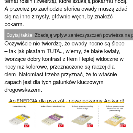
temat roślin i zwierząt, które szukają pokarmu nocą.
A przecież po zachodzie słońca owady muszą zdać
się na inne zmysły, głównie węch, by znaleźć
pokarm.
Czytaj także:
Zbadają wpływ zanieczyszczeń powietrza na 
Oczywiście nie twierdzę, że owady nocne są ślepe
– tak jak pisałam
TUTAJ
, wiemy, że białe kwiaty,
tworzące dobry kontrast z tłem i lepiej widoczne w
nocy niż kolorowe, przeznaczone są raczej dla
ciem. Natomiast trzeba przyznać, że to właśnie
zapach jest dla tych gatunków kluczowym
drogowskazem.