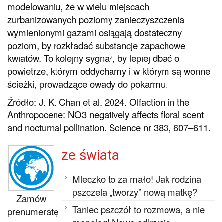
modelowaniu, że w wielu miejscach
zurbanizowanych poziomy zanieczyszczenia
wymienionymi gazami osiągają dostateczny
poziom, by rozkładać substancje zapachowe
kwiatów. To kolejny sygnał, by lepiej dbać o
powietrze, którym oddychamy i w którym są wonne
ścieżki, prowadzące owady do pokarmu.
Źródło: J. K. Chan et al. 2024. Olfaction in the
Anthropocene: NO3 negatively affects floral scent
and nocturnal pollination. Science nr 383, 607–611.
ze świata
Mleczko to za mało! Jak rodzina
pszczela „tworzy” nową matkę?
Zamów
Taniec pszczół to rozmowa, a nie
prenumeratę
monolog! Nowe odkrycie