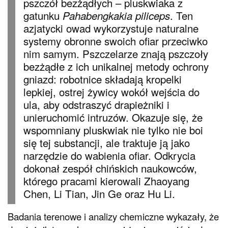
pszczół bezżądłych – pluskwiaka z
gatunku
. Ten
Pahabengkakia piliceps
azjatycki owad wykorzystuje naturalne
systemy obronne swoich ofiar przeciwko
nim samym. Pszczelarze znają pszczoły
bezżądłe z ich unikalnej metody ochrony
gniazd: robotnice składają kropelki
lepkiej, ostrej żywicy wokół wejścia do
ula, aby odstraszyć drapieżniki i
unieruchomić intruzów. Okazuje się, że
wspomniany pluskwiak nie tylko nie boi
się tej substancji, ale traktuje ją jako
narzędzie do wabienia ofiar. Odkrycia
dokonał zespół chińskich naukowców,
którego pracami kierowali Zhaoyang
Chen, Li Tian, Jin Ge oraz Hu Li.
Badania terenowe i analizy chemiczne wykazały, że