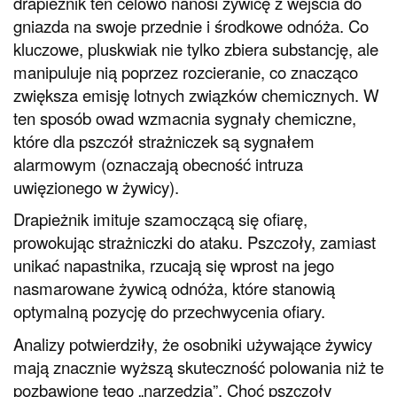
drapieżnik ten celowo nanosi żywicę z wejścia do
gniazda na swoje przednie i środkowe odnóża. Co
kluczowe, pluskwiak nie tylko zbiera substancję, ale
manipuluje nią poprzez rozcieranie, co znacząco
zwiększa emisję lotnych związków chemicznych. W
ten sposób owad wzmacnia sygnały chemiczne,
które dla pszczół strażniczek są sygnałem
alarmowym (oznaczają obecność intruza
uwięzionego w żywicy).
Drapieżnik imituje szamoczącą się ofiarę,
prowokując strażniczki do ataku. Pszczoły, zamiast
unikać napastnika, rzucają się wprost na jego
nasmarowane żywicą odnóża, które stanowią
optymalną pozycję do przechwycenia ofiary.
Analizy potwierdziły, że osobniki używające żywicy
mają znacznie wyższą skuteczność polowania niż te
pozbawione tego „narzędzia”. Choć pszczoły