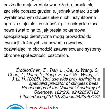
bezżądłe mają zredukowane żądła, bronią się
zaciekle poprzez gryzienie, jednak w starciu z tak
wyrafinowanym drapieżnikiem ich instynktowna
agresja staje się ich słabością. To odkrycie rzuca
nowe światło na to, jak presja pokarmowa i
specjalizacja dietetyczna mogą prowadzić do
ewolucji złożonych zachowań u owadów,
pozwalając im obchodzić zaawansowane systemy
obronne społeczności pszczelich.
Źródło:Chen, Z., Tian, L., Ge, J., Wang, S.,
Chen, T., Duan, Y., Song, F., Cai, W., Wang, Z.,
& Li, H. (2025). Tool use aids prey-fishing in a
specialist predator of stingless bees.
Proceedings of the National Academy of
Sciences, 122(20), e2422597122.
https://doi.org/10.1073/pnas.2422597122
ze świata