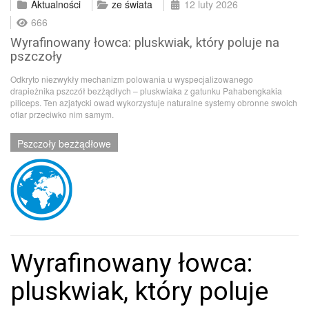
Aktualności
ze świata
12 luty 2026
666
Wyrafinowany łowca: pluskwiak, który poluje na
pszczoły
Odkryto niezwykły mechanizm polowania u wyspecjalizowanego
drapieżnika pszczół bezżądłych – pluskwiaka z gatunku Pahabengkakia
piliceps. Ten azjatycki owad wykorzystuje naturalne systemy obronne swoich
ofiar przeciwko nim samym.
Pszczoły bezżądłowe
Wyrafinowany łowca:
pluskwiak, który poluje