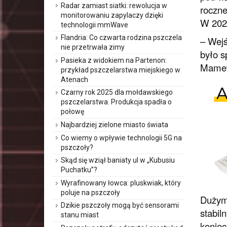
Radar zamiast siatki: rewolucja w
roczne
monitorowaniu zapylaczy dzięki
W 2020
technologii mmWave
Flandria: Co czwarta rodzina pszczela
– Wejś
nie przetrwała zimy
było 
Pasieka z widokiem na Partenon:
Mameto
przykład pszczelarstwa miejskiego w
Atenach
Czarny rok 2025 dla mołdawskiego
pszczelarstwa. Produkcja spadła o
połowę
Najbardziej zielone miasto świata
Co wiemy o wpływie technologii 5G na
pszczoły?
Skąd się wziął baniaty ul w „Kubusiu
Puchatku”?
Wyrafinowany łowca: pluskwiak, który
poluje na pszczoły
Dużym 
Dzikie pszczoły mogą być sensorami
stabil
stanu miast
koniec