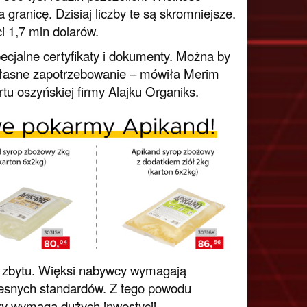
 granicę. Dzisiaj liczby te są skromniejsze.
 1,7 mln dolarów.
ecjalne certyfikaty i dokumenty. Można by
łasne zapotrzebowanie – mówiła Merim
u oszyńskiej firmy Alajku Organiks.
 zbytu. Więksi nabywcy wymagają
zesnych standardów. Z tego powodu
ry wymaga dużych inwestycji,