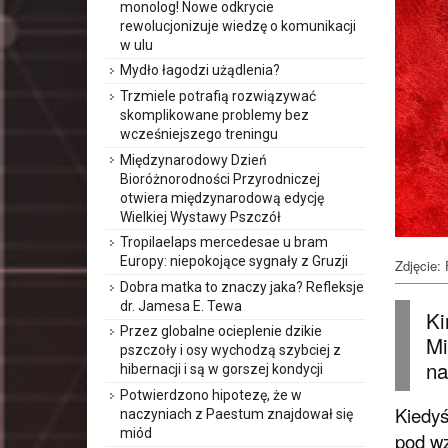
monolog! Nowe odkrycie
rewolucjonizuje wiedzę o komunikacji
w ulu
Mydło łagodzi użądlenia?
Trzmiele potrafią rozwiązywać
skomplikowane problemy bez
wcześniejszego treningu
Międzynarodowy Dzień
Bioróżnorodności Przyrodniczej
otwiera międzynarodową edycję
Wielkiej Wystawy Pszczół
Tropilaelaps mercedesae u bram
Europy: niepokojące sygnały z Gruzji
Zdjęcie: 
Dobra matka to znaczy jaka? Refleksje
dr. Jamesa E. Tewa
Ki
Przez globalne ocieplenie dzikie
Mi
pszczoły i osy wychodzą szybciej z
na
hibernacji i są w gorszej kondycji
Potwierdzono hipotezę, że w
Kiedyś
naczyniach z Paestum znajdował się
miód
pod wz