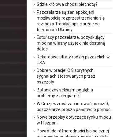
Gdzie królowa chodzi piechotą?
Pszczelarze są zaniepokojeni
możliwością rozprzestrzenienia się
roztocza Tropilaelaps clareae na
terytorium Ukrainy
Estońscy pszczelarze, pozyskujący
miód na własny użytek, nie dostaną
dotacji
Rekordowe straty rodzin pszczelich w
USA
Dobre wibracje! O 8 sprytnych
sygnałach stosowanych przez
pszczoły
Botaniczny seksizm pogłębia
problemy z alergiami?
W Gruzji wzrost zachorowań pszczół,
pszczelarze proszą państwo o pomoc
Nowe przepisy dotyczące rynku miodu
w Hiszpanii
Powrót do różnorodności biologicznej
najprawdopodobniej zajmuje aż 75 lat