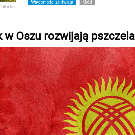
Wiadomości ze świata
Miód
ielińska
 w Oszu rozwijają pszczel