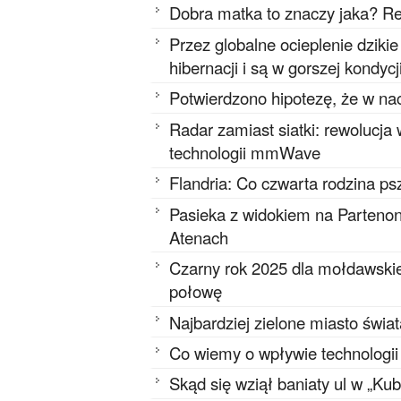
Dobra matka to znaczy jaka? Re
Przez globalne ocieplenie dziki
hibernacji i są w gorszej kondycj
Potwierdzono hipotezę, że w na
Radar zamiast siatki: rewolucja
technologii mmWave
Flandria: Co czwarta rodzina ps
Pasieka z widokiem na Partenon
Atenach
Czarny rok 2025 dla mołdawskie
połowę
Najbardziej zielone miasto świa
Co wiemy o wpływie technologi
Skąd się wziął baniaty ul w „Ku