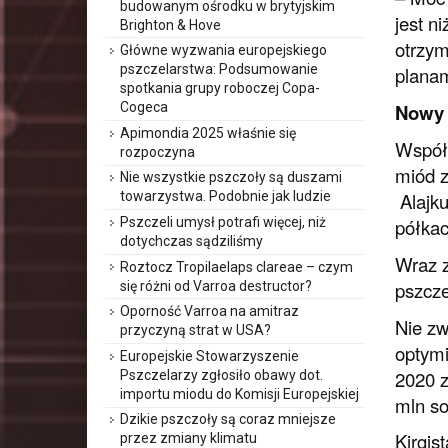
budowanym ośrodku w brytyjskim
jest n
Brighton & Hove
otrzym
Główne wyzwania europejskiego
pszczelarstwa: Podsumowanie
plana
spotkania grupy roboczej Copa-
Nowy 
Cogeca
Apimondia 2025 właśnie się
Współc
rozpoczyna
miód z
Nie wszystkie pszczoły są duszami
Alajku
towarzystwa. Podobnie jak ludzie
Pszczeli umysł potrafi więcej, niż
półkac
dotychczas sądziliśmy
Wraz z
Roztocz Tropilaelaps clareae – czym
pszcze
się różni od Varroa destructor?
Oporność Varroa na amitraz
Nie zw
przyczyną strat w USA?
optymi
Europejskie Stowarzyszenie
2020 z
Pszczelarzy zgłosiło obawy dot.
importu miodu do Komisji Europejskiej
mln s
Dzikie pszczoły są coraz mniejsze
Kirgis
przez zmiany klimatu