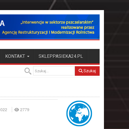
KONTAKT
SKLEP.PASIEKA24.PL
Szukaj
2022
2779