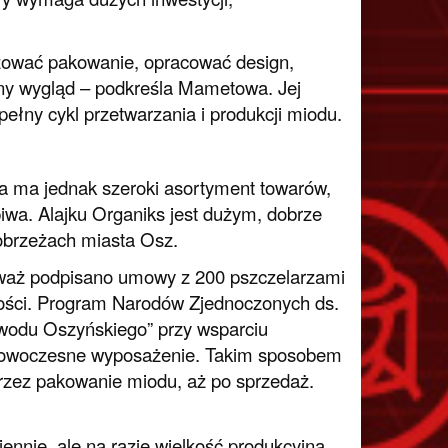
izować pakowanie, opracować design,
jny wygląd – podkreśla Mametowa. Jej
ć pełny cykl przetwarzania i produkcji miodu.
ma ma jednak szeroki asortyment towarów,
piwa. Alajku Organiks jest dużym, dobrze
obrzeżach miasta Osz.
ieważ podpisano umowy z 200 pszczelarzami
akości. Program Narodów Zjednoczonych ds.
wodu Oszyńskiego” przy wsparciu
 nowoczesne wyposażenie. Takim sposobem
rzez pakowanie miodu, aż po sprzedaż.
nnie, ale na razie wielkość produkcyjna