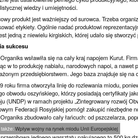
listycznej wiedzy i umiejętności.
owy produkt jest ważniejszy od surowca. Trzeba organ
ować etykiety. Ogólnie nadać produktowi reprezentacy
jest jedną z niewielu kirgiskich, której udało się stworzy
ria sukcesu
 Organiks wsławiła się na cały kraj napojem Kurut. Fir
jąc w to produkcję nabiału, narodowych napoi, a nawet 
żonym przedsiębiorstwem. Jego baza znajduje się na 
 roku firma otworzyła linię do rozlewania miodu, pon
go obwodu oszyńskiego, którzy posiadają certyfikaty j
u (UNDP) w ramach projektu „Zintegrowany rozwój Ob
owym Federacji Rosyjskiej pomógł zakupić niezbędne
 Organiks zbudowało cały łańcuch: od pszczelarza, pop
 także:
Wpływ wojny na rynek miodu Unii Europejskiej
przerobowa jednego warsztatu pakującego to 500 kg dzie