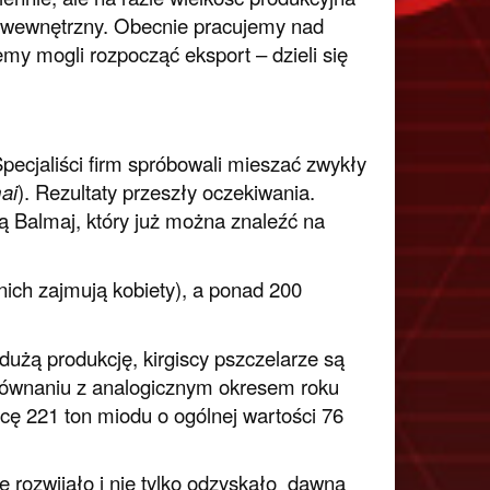
k wewnętrzny. Obecnie pracujemy nad
y mogli rozpocząć eksport – dzieli się
ecjaliści firm spróbowali mieszać zwykły
ai
). Rezultaty przeszły oczekiwania.
ą Balmaj, który już można znaleźć na
ich zajmują kobiety), a ponad 200
użą produkcję, kirgiscy pszczelarze są
równaniu z analogicznym okresem roku
cę 221 ton miodu o ogólnej wartości 76
ę rozwijało i nie tylko odzyskało dawną