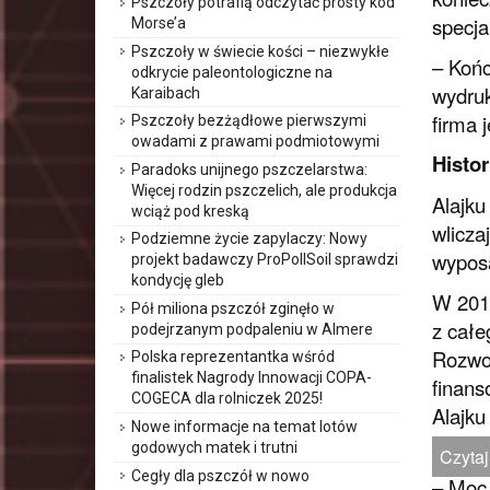
Pszczoły potrafią odczytać prosty kod
specja
Morse’a
Pszczoły w świecie kości – niezwykłe
– Końc
odkrycie paleontologiczne na
wydruk
Karaibach
firma 
Pszczoły bezżądłowe pierwszymi
owadami z prawami podmiotowymi
Histo
Paradoks unijnego pszczelarstwa:
Więcej rodzin pszczelich, ale produkcja
Alajku
wciąż pod kreską
wlicza
Podziemne życie zapylaczy: Nowy
wyposa
projekt badawczy ProPollSoil sprawdzi
kondycję gleb
W 2019
Pół miliona pszczół zginęło w
z całe
podejrzanym podpaleniu w Almere
Rozwoj
Polska reprezentantka wśród
finalistek Nagrody Innowacji COPA-
finans
COGECA dla rolniczek 2025!
Alajku
Nowe informacje na temat lotów
godowych matek i trutni
Czytaj
Cegły dla pszczół w nowo
– Moc 