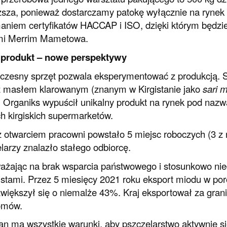
iższa, ponieważ dostarczamy patokę wyłącznie na ryne
aniem certyfikatów HACCAP i ISO, dzięki którym będziem
mi Merrim Mametowa.
produkt – nowe perspektywy
zesny sprzęt pozwala eksperymentować z produkcją. Sp
 masłem klarowanym (znanym w Kirgistanie jako
sari m
 Organiks wypuścił unikalny produkt na rynek pod nazw
h kirgiskich supermarketów.
 otwarciem pracowni powstało 5 miejsc roboczych (3 z n
larzy znalazło stałego odbiorcę.
ażając na brak wsparcia państwowego i stosunkowo nied
stami. Przez 5 miesięcy 2021 roku eksport miodu w po
większył się o niemalże 43%. Kraj eksportował za grani
omów.
tan ma wszystkie warunki, aby pszczelarstwo aktywnie si