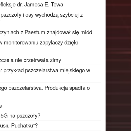
fleksje dr. Jamesa E. Tewa
e pszczoły i osy wychodzą szybciej z
i
czyniach z Paestum znajdował się miód
 w monitorowaniu zapylaczy dzięki
zczela nie przetrwała zimy
: przykład pszczelarstwa miejskiego w
go pszczelarstwa. Produkcja spadła o
ta
i 5G na pszczoły?
busiu Puchatku”?