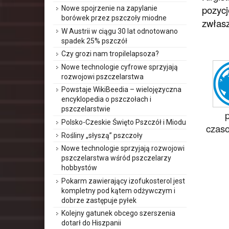
pozycj
Nowe spojrzenie na zapylanie
borówek przez pszczoły miodne
zwłasz
W Austrii w ciągu 30 lat odnotowano
spadek 25% pszczół
Czy grozi nam tropilelapsoza?
Nowe technologie cyfrowe sprzyjają
rozwojowi pszczelarstwa
Powstaje WikiBeedia – wielojęzyczna
encyklopedia o pszczołach i
pszczelarstwie
Polsko-Czeskie Święto Pszczół i Miodu
czaso
Rośliny „słyszą” pszczoły
Nowe technologie sprzyjają rozwojowi
pszczelarstwa wśród pszczelarzy
hobbystów
Pokarm zawierający izofukosterol jest
kompletny pod kątem odżywczym i
dobrze zastępuje pyłek
Kolejny gatunek obcego szerszenia
dotarł do Hiszpanii