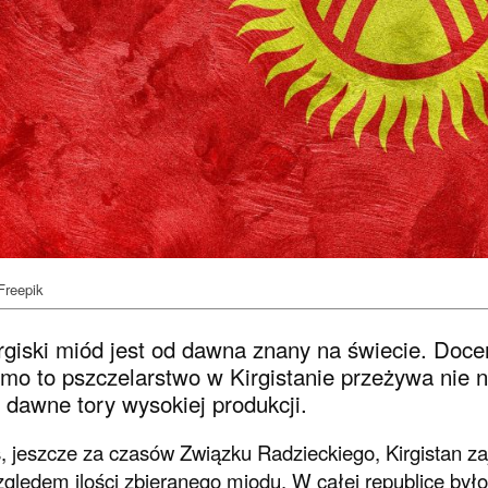
Freepik
rgiski miód jest od dawna znany na świecie. Doce
mo to pszczelarstwo w Kirgistanie przeżywa nie n
 dawne tory wysokiej produkcji.
, jeszcze za czasów Związku Radzieckiego, Kirgistan zaj
ględem ilości zbieranego miodu. W całej republice było 