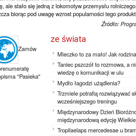
ę, ale stało się jedną z lokomotyw przemysłu rolniczego
cza biorąc pod uwagę wzrost popularności tego produkt
Źródło:
Progr
ze świata
Zamów
Mleczko to za mało! Jak rodzin
Taniec pszczół to rozmowa, a n
prenumeratę
wiedzę o komunikacji w ulu
pisma "Pasieka"
Mydło łagodzi użądlenia?
Trzmiele potrafią rozwiązywać
wcześniejszego treningu
Międzynarodowy Dzień Bioróżnor
międzynarodową edycję Wielkie
Tropilaelaps mercedesae u bram