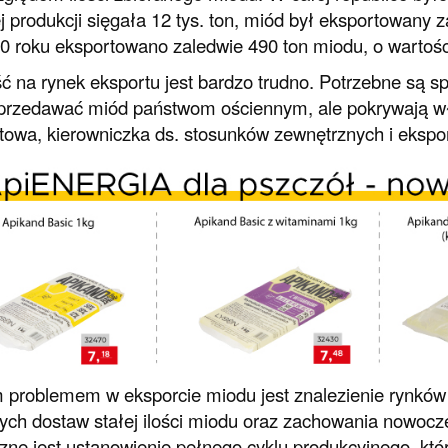
j produkcji sięgała 12 tys. ton, miód był eksportowany za
 roku eksportowano zaledwie 490 ton miodu, o wartości
ć na rynek eksportu jest bardzo trudno. Potrzebne są sp
sprzedawać miód państwom ościennym, ale pokrywają w
wa, kierowniczka ds. stosunków zewnętrznych i eksport
problemem w eksporcie miodu jest znalezienie rynków
nych dostaw stałej ilości miodu oraz zachowania nowoc
zne jest ustanowienie pełnego cyklu produkcyjnego, któ