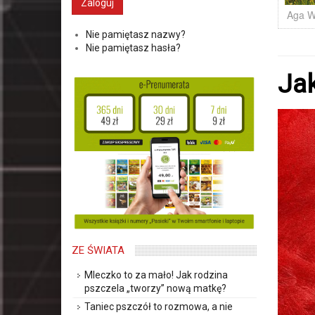
Aga W
Nie pamiętasz nazwy?
Nie pamiętasz hasła?
Jak
ZE ŚWIATA
Mleczko to za mało! Jak rodzina
pszczela „tworzy” nową matkę?
Taniec pszczół to rozmowa, a nie