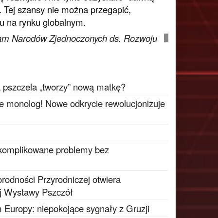
. Tej szansy nie można przegapić,
u na rynku globalnym.
am Narodów Zjednoczonych ds. Rozwoju
a pszczela „tworzy” nową matkę?
ie monolog! Nowe odkrycie rewolucjonizuje
 skomplikowane problemy bez
odności Przyrodniczej otwiera
j Wystawy Pszczół
 Europy: niepokojące sygnały z Gruzji