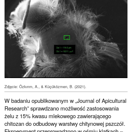
Zdjęcie: Özkırım, A., & Küçüközmen, B. (2021).
W badaniu opublikowanym w „Journal of Apicultural
Research” sprawdzano możliwość zastosowania
żelu z 15% kwasu mlekowego zawierającego
chitozan do odbudowy warstwy chitynowej pszczół.
Eksperyment przeprowadzono w ośmiu klatkach –