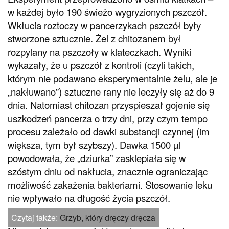
w każdej było 190 świeżo wygryzionych pszczół.
Wkłucia roztoczy w pancerzykach pszczół były
stworzone sztucznie. Żel z chitozanem był
rozpylany na pszczoły w klateczkach. Wyniki
wykazały, że u pszczół z kontroli (czyli takich,
którym nie podawano eksperymentalnie żelu, ale je
„nakłuwano”) sztuczne rany nie leczyły się aż do 9
dnia. Natomiast chitozan przyspieszał gojenie się
uszkodzeń pancerza o trzy dni, przy czym tempo
procesu zależało od dawki substancji czynnej (im
większa, tym był szybszy). Dawka 1500 µl
powodowała, że „dziurka” zasklepiała się w
szóstym dniu od nakłucia, znacznie ograniczając
możliwość zakażenia bakteriami. Stosowanie leku
nie wpływało na długość życia pszczół.
Czytaj także:
Grzyb, który dręczy dręcza