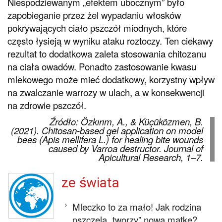
Niespodziewanym „efektem ubocznym” było
zapobieganie przez żel wypadaniu włosków
pokrywających ciało pszczół miodnych, które
często łysieją w wyniku ataku roztoczy. Ten ciekawy
rezultat to dodatkowa zaleta stosowania chitozanu
na ciała owadów. Ponadto zastosowanie kwasu
mlekowego może mieć dodatkowy, korzystny wpływ
na zwalczanie warrozy w ulach, a w konsekwencji
na zdrowie pszczół.
Źródło: Özkırım, A., & Küçüközmen, B.
(2021). Chitosan-based gel application on model
bees (Apis mellifera L.) for healing bite wounds
caused by Varroa destructor. Journal of
Apicultural Research, 1–7.
ze świata
Mleczko to za mało! Jak rodzina
pszczela „tworzy” nową matkę?