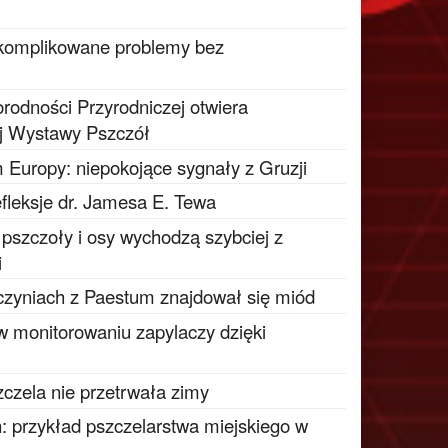
 skomplikowane problemy bez
odności Przyrodniczej otwiera
j Wystawy Pszczół
 Europy: niepokojące sygnały z Gruzji
fleksje dr. Jamesa E. Tewa
e pszczoły i osy wychodzą szybciej z
i
czyniach z Paestum znajdował się miód
 w monitorowaniu zapylaczy dzięki
zczela nie przetrwała zimy
: przykład pszczelarstwa miejskiego w