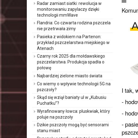
Radar zamiast siatki: rewolucja w
Komuni
monitorowaniu zapylaczy dzięki
technologii mmWave
Flandria: Co czwarta rodzina pszczela
nie przetrwała zimy
Pasieka z widokiem na Partenon:
przykład pszczelarstwa miejskiego w
Atenach
Czarny rok 2025 dla mołdawskiego
pszczelarstwa. Produkcja spadła o
połowę
Najbardziej zielone miasto świata
Co wiemy o wpływie technologii 5G na
I tak,
pszczoły?
Skąd się wziął baniaty ul w „Kubusiu
- hodo
Puchatku”?
Wyrafinowany łowca: pluskwiak, który
- hodo
poluje na pszczoły
- pasi
Dzikie pszczoły mogą być sensorami
stanu miast
pszcze