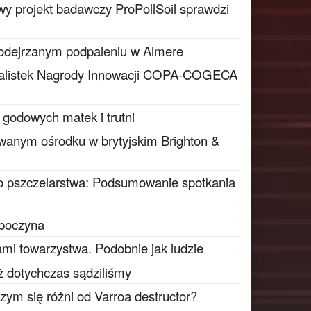
y projekt badawczy ProPollSoil sprawdzi
podejrzanym podpaleniu w Almere
inalistek Nagrody Innowacji COPA-COGECA
 godowych matek i trutni
wanym ośrodku w brytyjskim Brighton &
o pszczelarstwa: Podsumowanie spotkania
zpoczyna
ami towarzystwa. Podobnie jak ludzie
iż dotychczas sądziliśmy
czym się różni od Varroa destructor?