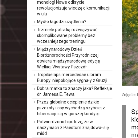
monolog! Nowe odkrycie
rewolucjonizuje wiedzę o komunikacji
w ulu
Mydło łagodzi użądlenia?
Trzmiele potrafią rozwiązywać
skomplikowane problemy bez
wcześniejszego treningu
Międzynarodowy Dzień
Bioróżnorodności Przyrodniczej
otwiera międzynarodową edycję
Wielkiej Wystawy Pszczół
Tropilaelaps mercedesae u bram
Europy: niepokojące sygnały z Gruzji
Dobra matka to znaczy jaka? Refleksje
Zdjęcie: 
dr. Jamesa E. Tewa
Przez globalne ocieplenie dzikie
pszczoły i osy wychodzą szybciej z
Sp
hibernacji i są w gorszej kondycji
ki
Potwierdzono hipotezę, że w
mo
naczyniach z Paestum znajdował się
ma
miód