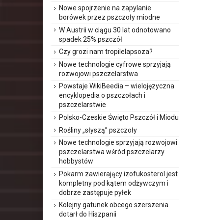
Nowe spojrzenie na zapylanie
borówek przez pszczoły miodne
W Austrii w ciągu 30 lat odnotowano
spadek 25% pszczół
Czy grozi nam tropilelapsoza?
Nowe technologie cyfrowe sprzyjają
rozwojowi pszczelarstwa
Powstaje WikiBeedia – wielojęzyczna
encyklopedia o pszczołach i
pszczelarstwie
Polsko-Czeskie Święto Pszczół i Miodu
Rośliny „słyszą” pszczoły
Nowe technologie sprzyjają rozwojowi
pszczelarstwa wśród pszczelarzy
hobbystów
Pokarm zawierający izofukosterol jest
kompletny pod kątem odżywczym i
dobrze zastępuje pyłek
Kolejny gatunek obcego szerszenia
dotarł do Hiszpanii