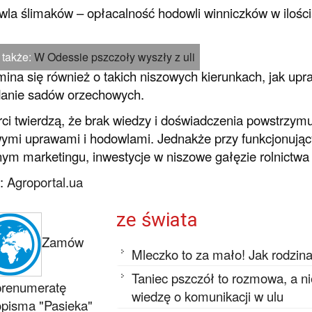
wla ślimaków – opłacalność hodowli winniczków w ilośc
 także:
W Odessie pszczoły wyszły z uli
na się również o takich niszowych kierunkach, jak upr
danie sadów orzechowych.
ci twierdzą, że brak wiedzy i doświadczenia powstrzym
ymi uprawami i hodowlami. Jednakże przy funkcjonującym
ym marketingu, inwestycje w niszowe gałęzie rolnictwa 
o:
Agroportal.ua
ze świata
Zamów
Mleczko to za mało! Jak rodzin
Taniec pszczół to rozmowa, a n
prenumeratę
wiedzę o komunikacji w ulu
pisma "Pasieka"