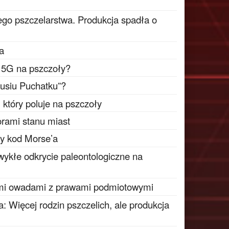
go pszczelarstwa. Produkcja spadła o
ta
i 5G na pszczoły?
busiu Puchatku”?
który poluje na pszczoły
rami stanu miast
ty kod Morse’a
wykłe odkrycie paleontologiczne na
mi owadami z prawami podmiotowymi
: Więcej rodzin pszczelich, ale produkcja