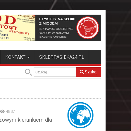
KONTAKT
SKLEP.PASIEKA24.PL
Szukaj
4837
szowym kierunkiem dla