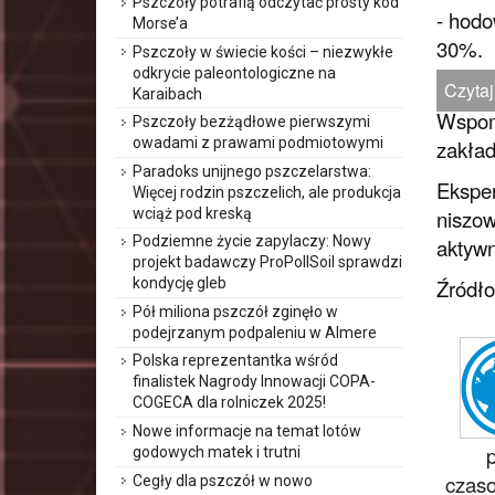
Pszczoły potrafią odczytać prosty kod
- hodo
Morse’a
30%.
Pszczoły w świecie kości – niezwykłe
odkrycie paleontologiczne na
Czytaj
Karaibach
Wspomi
Pszczoły bezżądłowe pierwszymi
owadami z prawami podmiotowymi
zakła
Paradoks unijnego pszczelarstwa:
Eksper
Więcej rodzin pszczelich, ale produkcja
wciąż pod kreską
niszow
Podziemne życie zapylaczy: Nowy
aktywn
projekt badawczy ProPollSoil sprawdzi
Źródł
kondycję gleb
Pół miliona pszczół zginęło w
podejrzanym podpaleniu w Almere
Polska reprezentantka wśród
finalistek Nagrody Innowacji COPA-
COGECA dla rolniczek 2025!
Nowe informacje na temat lotów
godowych matek i trutni
czaso
Cegły dla pszczół w nowo