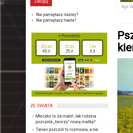
Aga W
Nie pamiętasz nazwy?
Nie pamiętasz hasła?
Psz
kie
ZE ŚWIATA
Mleczko to za mało! Jak rodzina
pszczela „tworzy” nową matkę?
Taniec pszczół to rozmowa, a nie