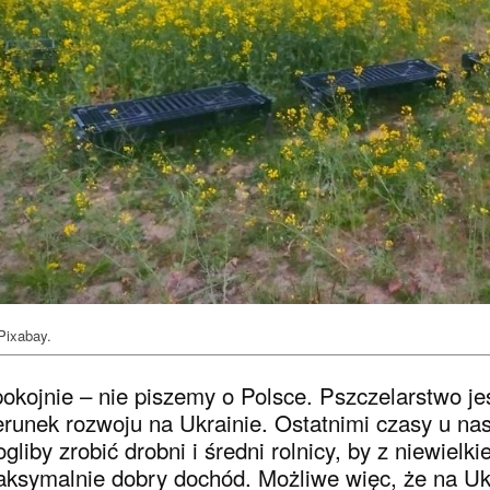
Pixabay.
okojnie – nie piszemy o Polsce. Pszczelarstwo je
erunek rozwoju na Ukrainie. Ostatnimi czasy u na
gliby zrobić drobni i średni rolnicy, by z niewiel
ksymalnie dobry dochód. Możliwe więc, że na Ukr