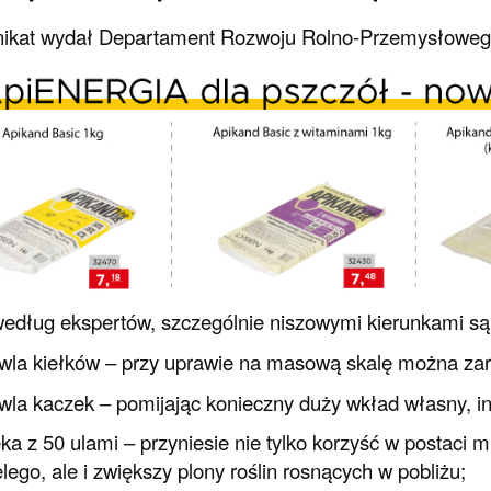
kat wydał Departament Rozwoju Rolno-Przemysłowego C
 według ekspertów, szczególnie niszowymi kierunkami są
wla kiełków – przy uprawie na masową skalę można zar
wla kaczek – pomijając konieczny duży wkład własny, in
eka z 50 ulami – przyniesie nie tylko korzyść w postaci
lego, ale i zwiększy plony roślin rosnących w pobliżu;