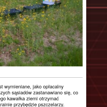
st wymieniane, jako opłacalny
szych sąsiadów zastanawiano się, co
kiego kawałka ziemi otrzymać
ainie przybędzie pszczelarzy.