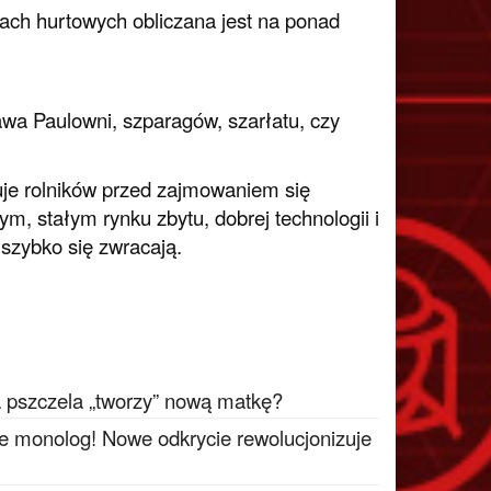
iach hurtowych obliczana jest na ponad
awa Paulowni, szparagów, szarłatu, czy
uje rolników przed zajmowaniem się
, stałym rynku zbytu, dobrej technologii i
szybko się zwracają.
a pszczela „tworzy” nową matkę?
ie monolog! Nowe odkrycie rewolucjonizuje