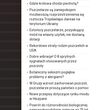
Gdzie królowa chodzi piechotą?
Pszczelarze są zaniepokojeni
możliwością rozprzestrzenienia się
roztocza Tropilaelaps clareae na
terytorium Ukrainy
Estońscy pszczelarze, pozyskujący
miód na własny użytek, nie dostaną
dotacji
Rekordowe straty rodzin pszczelich w
USA
Dobre wibracje! O 8 sprytnych
sygnałach stosowanych przez
pszczoły
Botaniczny seksizm pogłębia
problemy z alergiami?
W Gruzji wzrost zachorowań pszczół,
pszczelarze proszą państwo o pomoc
Nowe przepisy dotyczące rynku miodu
w Hiszpanii
Powrót do różnorodności biologicznej
najprawdopodobniej zajmuje aż 75 lat