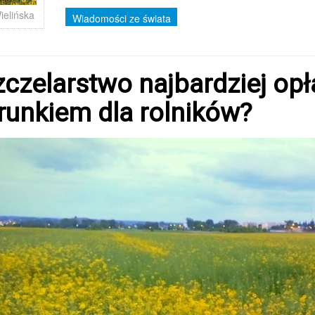
ielińska
Wiadomości ze świata
czelarstwo najbardziej op
runkiem dla rolników?