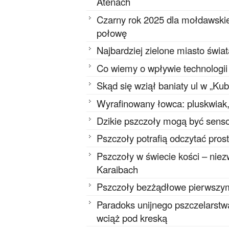
Atenach
Czarny rok 2025 dla mołdawskie
połowę
Najbardziej zielone miasto świa
Co wiemy o wpływie technologi
Skąd się wziął baniaty ul w „Ku
Wyrafinowany łowca: pluskwiak, 
Dzikie pszczoły mogą być senso
Pszczoły potrafią odczytać pros
Pszczoły w świecie kości – niez
Karaibach
Pszczoły bezżądłowe pierwszy
Paradoks unijnego pszczelarstwa
wciąż pod kreską