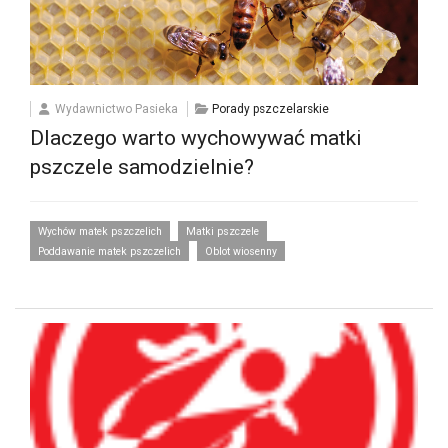
Wydawnictwo Pasieka
Porady pszczelarskie
Dlaczego warto wychowywać matki
pszczele samodzielnie?
Wychów matek pszczelich
Matki pszczele
Poddawanie matek pszczelich
Oblot wiosenny