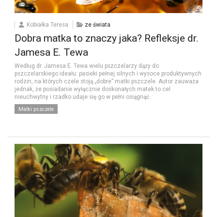
Kobiałka Teresa
ze świata
Dobra matka to znaczy jaka? Refleksje dr.
Jamesa E. Tewa
Według dr. Jamesa E. Tewa wielu pszczelarzy dąży do
pszczelarskiego ideału: pasieki pełnej silnych i wysoce produktywnych
rodzin, na których czele stoją „dobre” matki pszczele. Autor zauważa
jednak, że posiadanie wyłącznie doskonałych matek to cel
nieuchwytny i rzadko udaje się go w pełni osiągnąć.
Matki pszczele