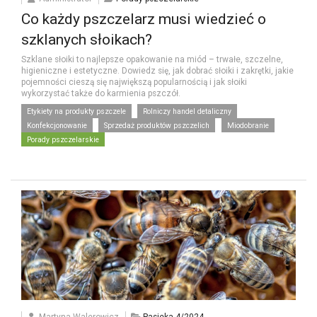
Co każdy pszczelarz musi wiedzieć o
szklanych słoikach?
Szklane słoiki to najlepsze opakowanie na miód – trwałe, szczelne,
higieniczne i estetyczne. Dowiedz się, jak dobrać słoiki i zakrętki, jakie
pojemności cieszą się największą popularnością i jak słoiki
wykorzystać także do karmienia pszczół.
Etykiety na produkty pszczele
Rolniczy handel detaliczny
Konfekcjonowanie
Sprzedaż produktów pszczelich
Miodobranie
Porady pszczelarskie
Martyna Walerowicz
Pasieka 4/2024