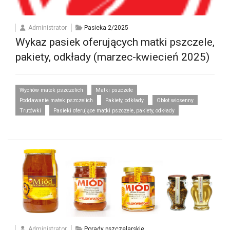
Administrator
Pasieka 2/2025
Wykaz pasiek oferujących matki pszczele,
pakiety, odkłady (marzec-kwiecień 2025)
Wychów matek pszczelich
Matki pszczele
Poddawanie matek pszczelich
Pakiety, odkłady
Oblot wiosenny
Trutówki
Pasieki oferujące matki pszczele, pakiety, odkłady
Administrator
Porady pszczelarskie