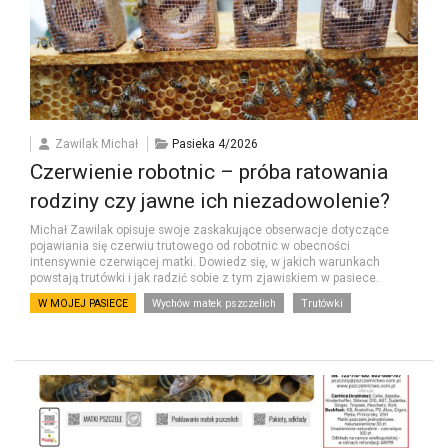
Zawilak Michał
Pasieka 4/2026
Czerwienie robotnic – próba ratowania
rodziny czy jawne ich niezadowolenie?
Michał Zawilak opisuje swoje zaskakujące obserwacje dotyczące
pojawiania się czerwiu trutowego od robotnic w obecności
intensywnie czerwiącej matki. Dowiedz się, w jakich warunkach
powstają trutówki i jak radzić sobie z tym zjawiskiem w pasiece.
W MOJEJ PASIECE
Wychów matek pszczelich
Trutówki