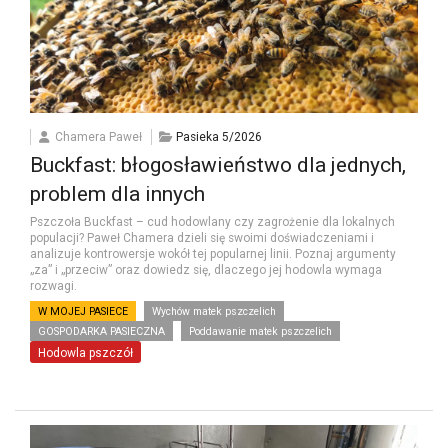
Chamera Paweł
Pasieka 5/2026
Buckfast: błogosławieństwo dla jednych,
problem dla innych
Pszczoła Buckfast – cud hodowlany czy zagrożenie dla lokalnych
populacji? Paweł Chamera dzieli się swoimi doświadczeniami i
analizuje kontrowersje wokół tej popularnej linii. Poznaj argumenty
„za” i „przeciw” oraz dowiedz się, dlaczego jej hodowla wymaga
rozwagi.
W MOJEJ PASIECE
Wychów matek pszczelich
GOSPODARKA PASIECZNA
Poddawanie matek pszczelich
Hodowla pszczół