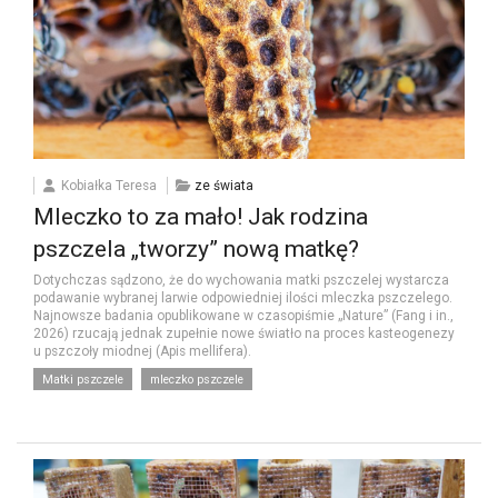
Kobiałka Teresa
ze świata
Mleczko to za mało! Jak rodzina
pszczela „tworzy” nową matkę?
Dotychczas sądzono, że do wychowania matki pszczelej wystarcza
podawanie wybranej larwie odpowiedniej ilości mleczka pszczelego.
Najnowsze badania opublikowane w czasopiśmie „Nature” (Fang i in.,
2026) rzucają jednak zupełnie nowe światło na proces kasteogenezy
u pszczoły miodnej (Apis mellifera).
Matki pszczele
mleczko pszczele