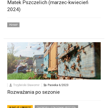
Matek Pszczelich (marzec-kwiecień
2024)
PSHMP
Trzybiński Sławomir
Pasieka 6/2023
Rozważania po sezonie
W MOJEJ PASIECE
CHOROBY I SZKODNIKI PSZCZÓŁ