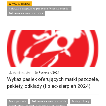
W MOJEJ PASIECE
Całoroczna gospodarka pasieczna (wszystkie części)
Poddawanie matek pszczelich
Administrator
Pasieka 4/2024
Wykaz pasiek oferujących matki pszczele,
pakiety, odkłady (lipiec-sierpień 2024)
Matki pszczele
Poddawanie matek pszczelich
Pakiety, odkłady