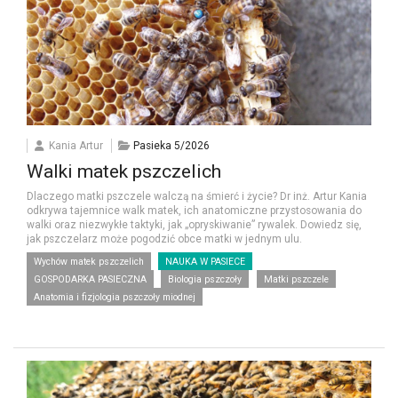
Kania Artur
Pasieka 5/2026
Walki matek pszczelich
Dlaczego matki pszczele walczą na śmierć i życie? Dr inż. Artur Kania
odkrywa tajemnice walk matek, ich anatomiczne przystosowania do
walki oraz niezwykłe taktyki, jak „opryskiwanie” rywalek. Dowiedz się,
jak pszczelarz może pogodzić obce matki w jednym ulu.
Wychów matek pszczelich
NAUKA W PASIECE
GOSPODARKA PASIECZNA
Biologia pszczoły
Matki pszczele
Anatomia i fizjologia pszczoły miodnej