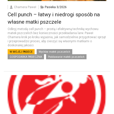
Chamera Paweł
Pasieka 3/2026
Cell punch – łatwy i niedrogi sposób na
własne matki pszczele
Odkryj metodę cell punch – prostą i efektywną technikę wychowu
matek pszczelich bez konieczności przekładania larw. Paweł
Chamera krok po kroku wyjaśnia, jak samodzielnie przygotować sprzęt
i przeprowadzić proces, aby cieszyć się własnymi matkami o
doskonałej jakości.
W MOJEJ PASIECE
Wychów matek pszczelich
GOSPODARKA PASIECZNA
Poddawanie matek pszczelich