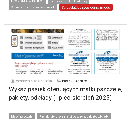
EKONOMIA W PASIECE
Rolniczy handel detaliczny
Sprzedaż produktów pszczelich
Sprzedaż bezpośrednia miodu
Wydawnictwo Pasieka
Pasieka 4/2025
Wykaz pasiek oferujących matki pszczele,
pakiety, odkłady (lipiec-sierpień 2025)
Matki pszczele
Pasieki oferujące matki pszczele, pakiety, odkłady