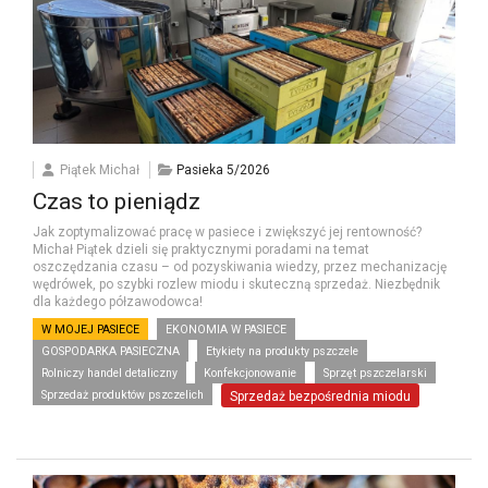
Piątek Michał
Pasieka 5/2026
Czas to pieniądz
Jak zoptymalizować pracę w pasiece i zwiększyć jej rentowność?
Michał Piątek dzieli się praktycznymi poradami na temat
oszczędzania czasu – od pozyskiwania wiedzy, przez mechanizację
wędrówek, po szybki rozlew miodu i skuteczną sprzedaż. Niezbędnik
dla każdego półzawodowca!
W MOJEJ PASIECE
EKONOMIA W PASIECE
GOSPODARKA PASIECZNA
Etykiety na produkty pszczele
Rolniczy handel detaliczny
Konfekcjonowanie
Sprzęt pszczelarski
Sprzedaż produktów pszczelich
Sprzedaż bezpośrednia miodu