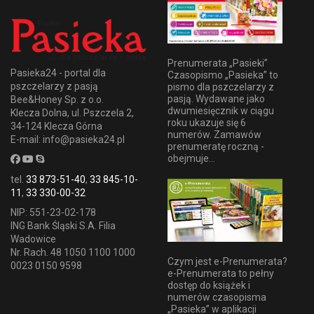
Prenumerata „Pasieki”
Pasieka24 - portal dla
Czasopismo „Pasieka” to
pszczelarzy z pasją
pismo dla pszczelarzy z
pasją. Wydawane jako
Bee&Honey Sp. z o.o.
dwumiesięcznik w ciągu
Klecza Dolna, ul. Pszczela 2,
roku ukazuje się 6
34-124 Klecza Górna
numerów. Zamawów
E-mail: info@pasieka24.pl
prenumeratę roczną -
obejmuje...
tel.
33 873-51-40
,
33 845-10-
11
,
33 330-00-32
NIP: 551-23-02-178
ING Bank Śląski S.A. Filia
Wadowice
Nr. Rach. 48 1050 1100 1000
Czym jest e-Prenumerata?
0023 0150 9598
e-Prenumerata to pełny
dostęp do książek i
numerów czasopisma
„Pasieka” w aplikacji