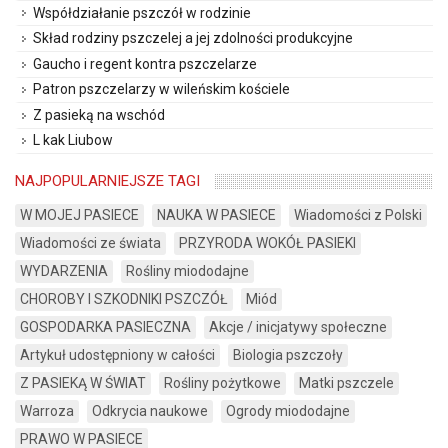
Współdziałanie pszczół w rodzinie
Skład rodziny pszczelej a jej zdolności produkcyjne
Gaucho i regent kontra pszczelarze
Patron pszczelarzy w wileńskim kościele
Z pasieką na wschód
L kak Liubow
NAJPOPULARNIEJSZE TAGI
W MOJEJ PASIECE
NAUKA W PASIECE
Wiadomości z Polski
Wiadomości ze świata
PRZYRODA WOKÓŁ PASIEKI
WYDARZENIA
Rośliny miododajne
CHOROBY I SZKODNIKI PSZCZÓŁ
Miód
GOSPODARKA PASIECZNA
Akcje / inicjatywy społeczne
Artykuł udostępniony w całości
Biologia pszczoły
Z PASIEKĄ W ŚWIAT
Rośliny pożytkowe
Matki pszczele
Warroza
Odkrycia naukowe
Ogrody miododajne
PRAWO W PASIECE