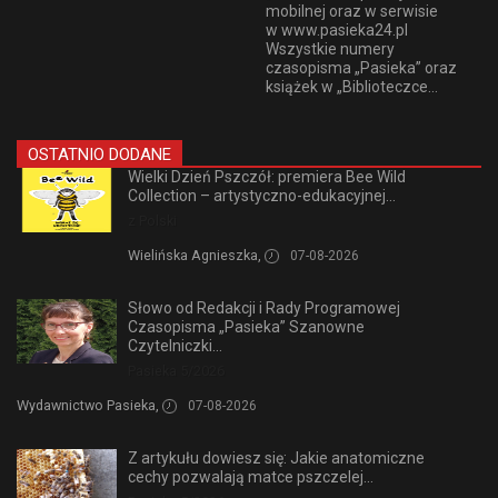
mobilnej oraz w serwisie
w www.pasieka24.pl
Wszystkie numery
czasopisma „Pasieka” oraz
książek w „Biblioteczce...
OSTATNIO DODANE
Wielki Dzień Pszczół: premiera Bee Wild
Collection – artystyczno-edukacyjnej...
z Polski
Wielińska Agnieszka,
07-08-2026
Słowo od Redakcji i Rady Programowej
Czasopisma „Pasieka” Szanowne
Czytelniczki...
Pasieka 5/2026
Wydawnictwo Pasieka,
07-08-2026
Z artykułu dowiesz się: Jakie anatomiczne
cechy pozwalają matce pszczelej...