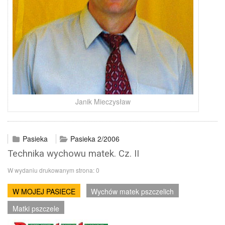
Janik Mieczysław
Pasieka
Pasieka 2/2006
Technika wychowu matek. Cz. II
W wydaniu drukowanym strona:
0
W MOJEJ PASIECE
Wychów matek pszczelich
Matki pszczele