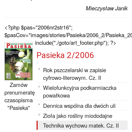
Mieczysław Janik
<?php $pas="2006nr2str16";
$pasCov="images/stories/Pasieka/2006_2/Pasieka_20
include("./goto/art_footer.php"); ?>
Pasieka 2/2006
Rok pszczelarski w zapisie
cyfrowo-literowym. Cz. II
Zamów
Wielofunkcyjna podkarmiaczka
prenumeratę
powałkowa
czasopisma
Dennica wspólna dla dwóch uli
"Pasieka"
Zioła jako rośliny miododajne
Technika wychowu matek. Cz. II