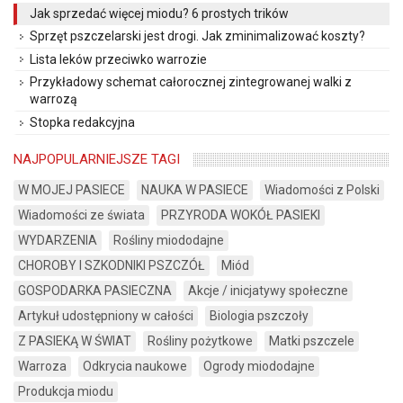
Jak sprzedać więcej miodu? 6 prostych trików
Sprzęt pszczelarski jest drogi. Jak zminimalizować koszty?
Lista leków przeciwko warrozie
Przykładowy schemat całorocznej zintegrowanej walki z
warrozą
Stopka redakcyjna
NAJPOPULARNIEJSZE TAGI
W MOJEJ PASIECE
NAUKA W PASIECE
Wiadomości z Polski
Wiadomości ze świata
PRZYRODA WOKÓŁ PASIEKI
WYDARZENIA
Rośliny miododajne
CHOROBY I SZKODNIKI PSZCZÓŁ
Miód
GOSPODARKA PASIECZNA
Akcje / inicjatywy społeczne
Artykuł udostępniony w całości
Biologia pszczoły
Z PASIEKĄ W ŚWIAT
Rośliny pożytkowe
Matki pszczele
Warroza
Odkrycia naukowe
Ogrody miododajne
Produkcja miodu