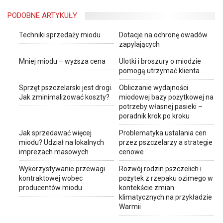
PODOBNE ARTYKUŁY
Techniki sprzedaży miodu
Dotacje na ochronę owadów
zapylających
Mniej miodu – wyższa cena
Ulotki i broszury o miodzie
pomogą utrzymać klienta
Sprzęt pszczelarski jest drogi.
Obliczanie wydajności
Jak zminimalizować koszty?
miodowej bazy pożytkowej na
potrzeby własnej pasieki –
poradnik krok po kroku
Jak sprzedawać więcej
Problematyka ustalania cen
miodu? Udział na lokalnych
przez pszczelarzy a strategie
imprezach masowych
cenowe
Wykorzystywanie przewagi
Rozwój rodzin pszczelich i
kontraktowej wobec
pożytek z rzepaku ozimego w
producentów miodu
kontekście zmian
klimatycznych na przykładzie
Warmii