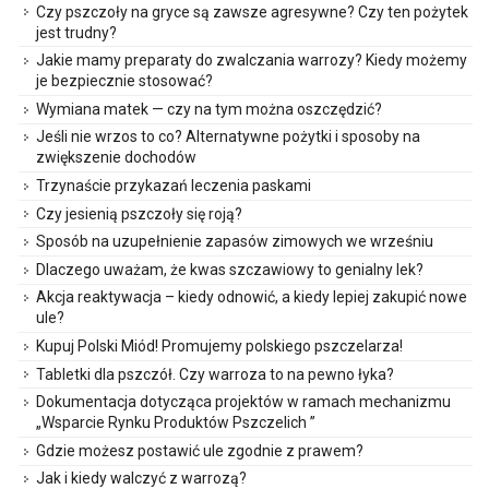
Czy pszczoły na gryce są zawsze agresywne? Czy ten pożytek
jest trudny?
Jakie mamy preparaty do zwalczania warrozy? Kiedy możemy
je bezpiecznie stosować?
Wymiana matek — czy na tym można oszczędzić?
Jeśli nie wrzos to co? Alternatywne pożytki i sposoby na
zwiększenie dochodów
Trzynaście przykazań leczenia paskami
Czy jesienią pszczoły się roją?
Sposób na uzupełnienie zapasów zimowych we wrześniu
Dlaczego uważam, że kwas szczawiowy to genialny lek?
Akcja reaktywacja – kiedy odnowić, a kiedy lepiej zakupić nowe
ule?
Kupuj Polski Miód! Promujemy polskiego pszczelarza!
Tabletki dla pszczół. Czy warroza to na pewno łyka?
Dokumentacja dotycząca projektów w ramach mechanizmu
„Wsparcie Rynku Produktów Pszczelich ”
Gdzie możesz postawić ule zgodnie z prawem?
Jak i kiedy walczyć z warrozą?