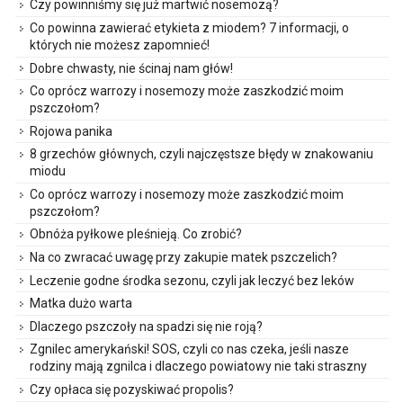
Czy powinniśmy się już martwić nosemozą?
Co powinna zawierać etykieta z miodem? 7 informacji, o
których nie możesz zapomnieć!
Dobre chwasty, nie ścinaj nam głów!
Co oprócz warrozy i nosemozy może zaszkodzić moim
pszczołom?
Rojowa panika
8 grzechów głównych, czyli najczęstsze błędy w znakowaniu
miodu
Co oprócz warrozy i nosemozy może zaszkodzić moim
pszczołom?
Obnóża pyłkowe pleśnieją. Co zrobić?
Na co zwracać uwagę przy zakupie matek pszczelich?
Leczenie godne środka sezonu, czyli jak leczyć bez leków
Matka dużo warta
Dlaczego pszczoły na spadzi się nie roją?
Zgnilec amerykański! SOS, czyli co nas czeka, jeśli nasze
rodziny mają zgnilca i dlaczego powiatowy nie taki straszny
Czy opłaca się pozyskiwać propolis?