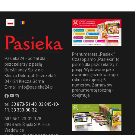
Prenumerata „Pasieki”
Pasieka24 - portal dla
Czasopismo „Pasieka” to
pszczelarzy z pasją
pismo dla pszczelarzy z
pasją. Wydawane jako
Bee&Honey Sp. z o.o.
dwumiesięcznik w ciągu
Klecza Dolna, ul. Pszczela 2,
roku ukazuje się 6
34-124 Klecza Górna
numerów. Zamawów
E-mail: info@pasieka24.pl
prenumeratę roczną -
obejmuje...
tel.
33 873-51-40
,
33 845-10-
11
,
33 330-00-32
NIP: 551-23-02-178
ING Bank Śląski S.A. Filia
Wadowice