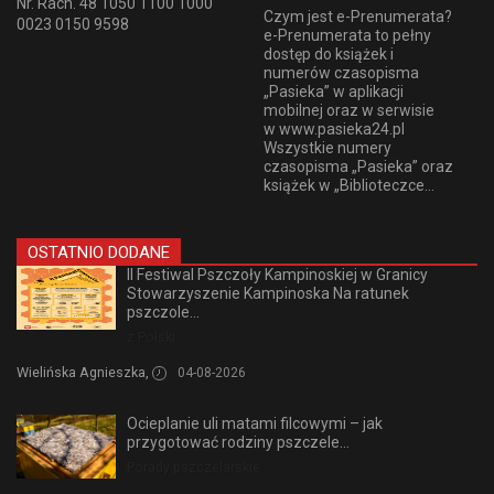
Nr. Rach. 48 1050 1100 1000
Czym jest e-Prenumerata?
0023 0150 9598
e-Prenumerata to pełny
dostęp do książek i
numerów czasopisma
„Pasieka” w aplikacji
mobilnej oraz w serwisie
w www.pasieka24.pl
Wszystkie numery
czasopisma „Pasieka” oraz
książek w „Biblioteczce...
OSTATNIO DODANE
II Festiwal Pszczoły Kampinoskiej w Granicy
Stowarzyszenie Kampinoska Na ratunek
pszczole...
z Polski
Wielińska Agnieszka,
04-08-2026
Ocieplanie uli matami filcowymi – jak
przygotować rodziny pszczele...
Porady pszczelarskie