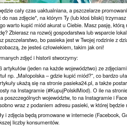
ędzie cały czas uaktualniana, a pszczelarze promowani
 do nas zdjęcie*, na którym Ty (lub ktoś bliski) trzymas
go warto kupić miód akurat u Ciebie. Masz pasję, którą 
dę? Zbierasz na rozwój gospodarstwa lub wsparcie loka
z pszczelarstwo, bo pasieka jest w Twojej rodzinie z dz
zobaczą, że jesteś człowiekiem, takim jak oni!
ymanych zdjęć i historii stworzymy:
6 artykułów (jeden na każde województwo) ze zdjęciami i
ytuł np. „Małopolska – gdzie kupić miód?”, co bardzo uł
rtykuły ukażą się na stronie pasieka24.pl, a także posta
osty na Instagramie (#KupujPolskiMiod). O ile na stroni
la poszczególnych województw, to na Instagramie i Fa
sobno wraz z podaniem adresu pasieki, w której będzie 
ły i zdjęcia będą promowane w internecie (Facebook, Goo
kszej liczby konsumentów.