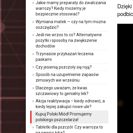
Jakie mamy preparaty do zwalczania
Dzięki
warrozy? Kiedy możemy je
podbic
bezpiecznie stosować?
Wymiana matek — czy na tym można
oszczędzić?
Jeśli nie wrzos to co? Alternatywne
pożytki i sposoby na zwiększenie
dochodów
Trzynaście przykazań leczenia
paskami
Czy jesienią pszczoły się roją?
Sposób na uzupełnienie zapasów
zimowych we wrześniu
Dlaczego uważam, że kwas
szczawiowy to genialny lek?
Akcja reaktywacja – kiedy odnowić, a
kiedy lepiej zakupić nowe ule?
Kupuj Polski Miód! Promujemy
polskiego pszczelarza!
Tabletki dla pszczół. Czy warroza to
na pewno łyka?