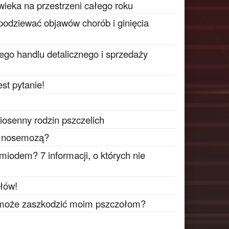
wieka na przestrzeni całego roku
podziewać objawów chorób i ginięcia
go handlu detalicznego i sprzedaży
est pytanie!
iosenny rodzin pszczelich
ć nosemozą?
miodem? 7 informacji, o których nie
głów!
 może zaszkodzić moim pszczołom?