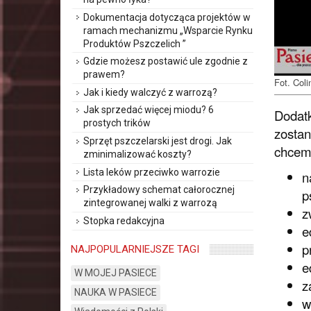
Dokumentacja dotycząca projektów w
ramach mechanizmu „Wsparcie Rynku
Produktów Pszczelich ”
Gdzie możesz postawić ule zgodnie z
prawem?
Fot. Col
Jak i kiedy walczyć z warrozą?
Jak sprzedać więcej miodu? 6
Dodatk
prostych trików
zostan
Sprzęt pszczelarski jest drogi. Jak
chcem
zminimalizować koszty?
Lista leków przeciwko warrozie
n
Przykładowy schemat całorocznej
p
zintegrowanej walki z warrozą
z
Stopka redakcyjna
e
p
NAJPOPULARNIEJSZE TAGI
e
W MOJEJ PASIECE
z
NAUKA W PASIECE
w