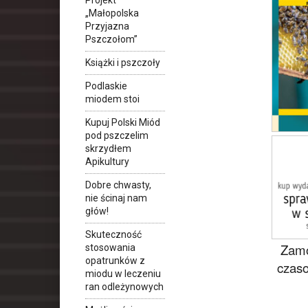
„Małopolska
Przyjazna
Pszczołom”
Książki i pszczoły
Podlaskie
miodem stoi
Kupuj Polski Miód
pod pszczelim
skrzydłem
Apikultury
Dobre chwasty,
nie ścinaj nam
głów!
Skuteczność
Zamó
stosowania
opatrunków z
czaso
miodu w leczeniu
ran odleżynowych