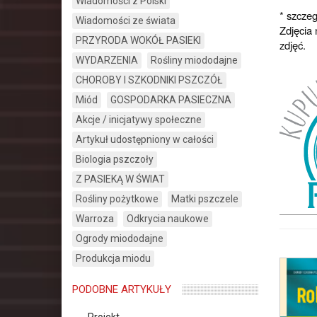
Wiadomości z Polski
* szczeg
Wiadomości ze świata
Zdjęcia
PRZYRODA WOKÓŁ PASIEKI
zdjęć.
WYDARZENIA
Rośliny miododajne
CHOROBY I SZKODNIKI PSZCZÓŁ
Miód
GOSPODARKA PASIECZNA
Akcje / inicjatywy społeczne
Artykuł udostępniony w całości
Biologia pszczoły
Z PASIEKĄ W ŚWIAT
Rośliny pożytkowe
Matki pszczele
Warroza
Odkrycia naukowe
Ogrody miododajne
Produkcja miodu
PODOBNE ARTYKUŁY
Projekt