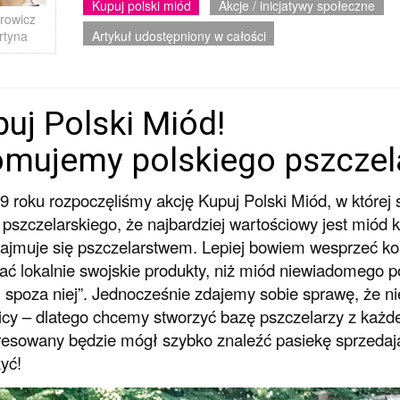
Kupuj polski miód
Akcje / inicjatywy społeczne
rowicz
Artykuł udostępniony w całości
rtyna
uj Polski Miód!
omujemy polskiego pszczel
 roku rozpoczęliśmy akcję Kupuj Polski Miód, w której
 pszczelarskiego, że najbardziej wartościowy jest miód 
zajmuje się pszczelarstwem. Lepiej bowiem wesprzeć kon
ć lokalnie swojskie produkty, niż miód niewiadomego
 i spoza niej”. Jednocześnie zdajemy sobie sprawę, że n
icy – dlatego chcemy stworzyć bazę pszczelarzy z każ
resowany będzie mógł szybko znaleźć pasiekę sprzedaj
yć!