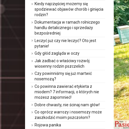
Kiedy najczęściej możemy się
spodziewać objawów chorób i ginięcia
rodzin?
Dokumentacja w ramach rolniczego
handlu detalicznego i sprzedaży
bezpośredniej
Leczyć już czy nie leczyć? Oto jest
pytanie!
Gdy głód zagląda w oczy
Jak zadbać o właściwy rozwój
wiosenny rodzin pszczelich
Czy powinniśmy się już martwić
nosemozą?
Co powinna zawierać etykieta z
miodem? 7 informacji, o których nie
możesz zapomnieć!
Dobre chwasty, nie ścinaj nam głów!
Co oprócz warrozy i nosemozy może
zaszkodzić moim pszczołom?
Rojowa panika