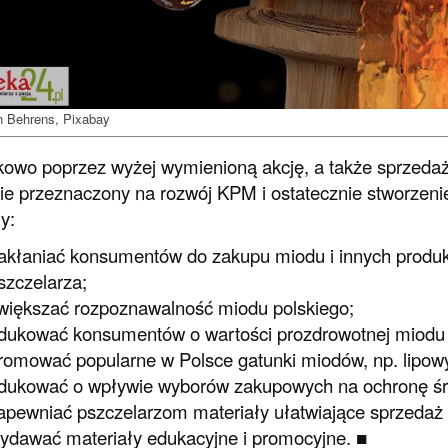
in Behrens, Pixabay
owo poprzez wyżej wymienioną akcję, a także sprzedaż
ie przeznaczony na rozwój KPM i ostatecznie stworzenie
y:
akłaniać konsumentów do zakupu miodu i innych produk
szczelarza;
większać rozpoznawalność miodu polskiego;
dukować konsumentów o wartości prozdrowotnej miodu 
romować popularne w Polsce gatunki miodów, np. lipow
dukować o wpływie wyborów zakupowych na ochronę śr
apewniać pszczelarzom materiały ułatwiające sprzedaż 
ydawać materiały edukacyjne i promocyjne. ■