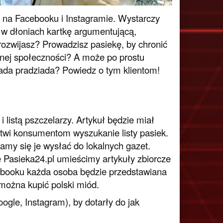
 na Facebooku i Instagramie. Wystarczy
z w dłoniach kartkę argumentującą,
rozwijasz? Prowadzisz pasiekę, by chronić
lnej społeczności? A może po prostu
iada pradziada? Powiedz o tym klientom!
 listą pszczelarzy. Artykuł będzie miał
atwi konsumentom wyszukanie listy pasiek.
ramy się je wysłać do lokalnych gazet.
e Pasieka24.pl umieścimy artykuły zbiorcze
cebooku każda osoba będzie przedstawiana
można kupić polski miód.
gle, Instagram), by dotarły do jak