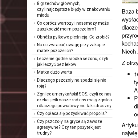
8 grzechów głównych,
czyli najczęstsze błędy w znakowaniu
Baza b
miodu
wysłać
Co oprócz warrozy i nosemozy może
dlacze
zaszkodzić moim pszczołom?
przyro
Obnóża pyłkowe pleśnieją. Co zrobić?
kochas
Na co zwracać uwagę przy zakupie
Niech 
matek pszczelich?
Leczenie godne środka sezonu, czyli
Z otrz
jak leczyć bez leków
Matka dużo warta
1
Dlaczego pszczoły na spadzi się nie
t
roją?
A
Zgnilec amerykański! SOS, czyli co nas
P
czeka, jeśli nasze rodziny mają zgnilca
d
i dlaczego powiatowy nie taki straszny
o
Czy opłaca się pozyskiwać propolis?
Czy pszczoły na gryce są zawsze
Artyku
agresywne? Czy ten pożytek jest
najwię
trudny?