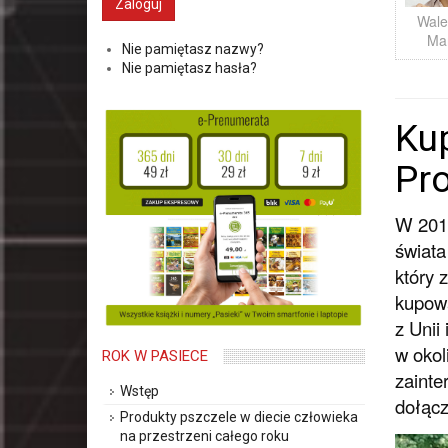
Wale
Ma
Nie pamiętasz nazwy?
Nie pamiętasz hasła?
Kup
Pr
W 2019
świata
który 
kupowa
z Unii
w okol
ROK W PASIECE
zainte
Wstęp
dołącz
Produkty pszczele w diecie człowieka
na przestrzeni całego roku