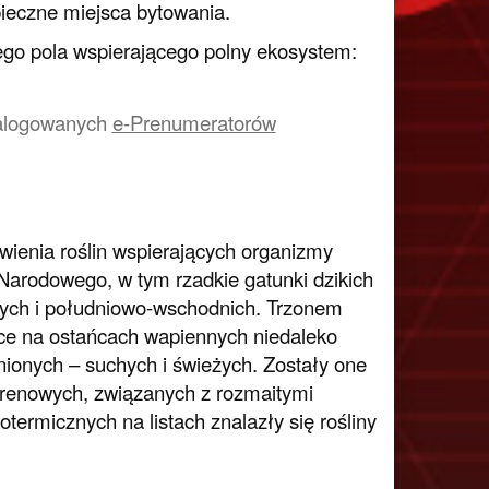
ieczne miejsca bytowania.
go pola wspierającego polny ekosystem:
a zalogowanych
e-Prenumeratorów
wienia roślin wspierających organizmy
Narodowego, w tym rzadkie gatunki dzikich
ych i południowo-wschodnich. Trzonem
ące na ostańcach wapiennych niedaleko
nionych – suchych i świeżych. Zostały one
erenowych, związanych z rozmaitymi
termicznych na listach znalazły się rośliny