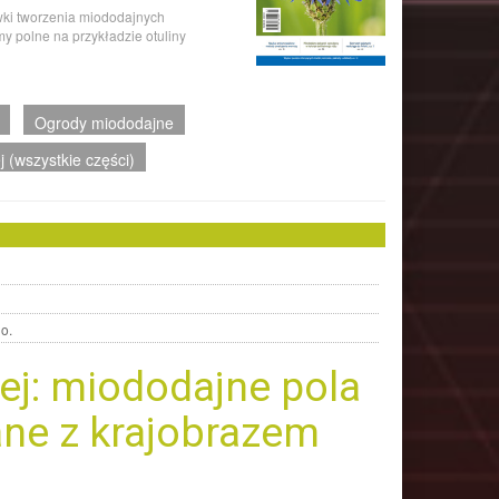
ówki tworzenia miododajnych
y polne na przykładzie otuliny
Ogrody miododajne
(wszystkie części)
o.
j: miododajne pola
ne z krajobrazem