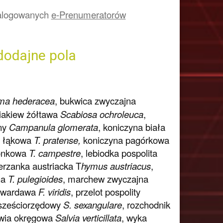
a zalogowanych
e-Prenumeratorów
dodajne pola
ma hederacea
, bukwica zwyczajna
riakiew żółtawa
Scabiosa ochroleuca
,
ny
Campanula glomerata
, koniczyna biała
a łąkowa
T. pratense,
koniczyna pagórkowa
gonkowa
T. campestre
, lebiodka pospolita
erzanka austriacka T
hymus austriacus
,
na
T. pulegioides
, marchew zwyczajna
 twardawa
F. viridis
, przelot pospolity
 sześciorzędowy
S. sexangulare
, rozchodnik
łwia okręgowa
Salvia verticillata
, wyka