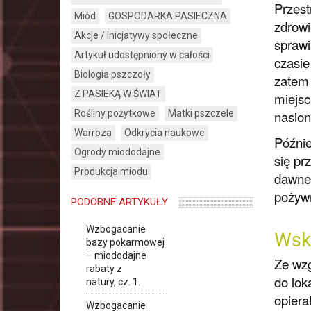
Przest
Miód
GOSPODARKA PASIECZNA
zdrowi
Akcje / inicjatywy społeczne
sprawi
Artykuł udostępniony w całości
czasie
Biologia pszczoły
zatem 
Z PASIEKĄ W ŚWIAT
miejsc
Rośliny pożytkowe
Matki pszczele
nasio
Warroza
Odkrycia naukowe
Późnie
Ogrody miododajne
się pr
Produkcja miodu
dawneg
pożywn
PODOBNE ARTYKUŁY
Wzbogacanie
Wsk
bazy pokarmowej
– miododajne
Ze wzg
rabaty z
do lok
natury, cz. 1.
opiera
Wzbogacanie