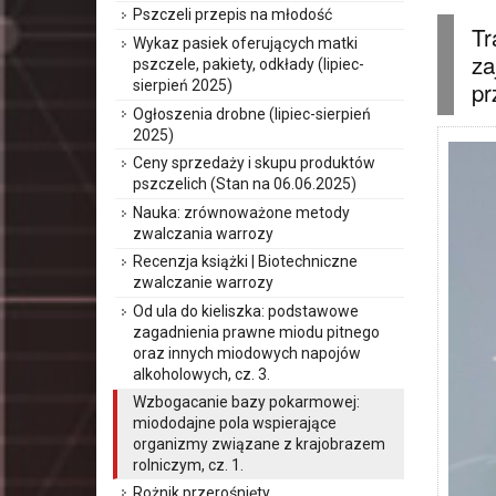
Pszczeli przepis na młodość
Tr
Wykaz pasiek oferujących matki
za
pszczele, pakiety, odkłady (lipiec-
pr
sierpień 2025)
Ogłoszenia drobne (lipiec-sierpień
2025)
Ceny sprzedaży i skupu produktów
pszczelich (Stan na 06.06.2025)
Nauka: zrównoważone metody
zwalczania warrozy
Recenzja książki | Biotechniczne
zwalczanie warrozy
Od ula do kieliszka: podstawowe
zagadnienia prawne miodu pitnego
oraz innych miodowych napojów
alkoholowych, cz. 3.
Wzbogacanie bazy pokarmowej:
miododajne pola wspierające
organizmy związane z krajobrazem
rolniczym, cz. 1.
Rożnik przerośnięty