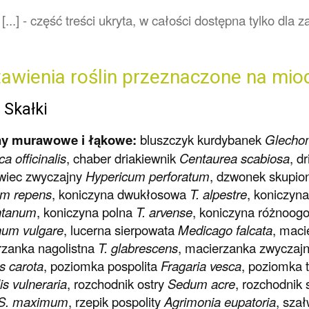
[...] - część treści ukryta, w całości dostępna tylko dl
awienia roślin przeznaczone na mio
 Skałki
ny murawowe i łąkowe:
bluszczyk kurdybanek
Glecho
a officinalis
, chaber driakiewnik
Centaurea scabiosa
, d
wiec zwyczajny
Hypericum perforatum
, dzwonek skupio
ium repens
, koniczyna dwukłosowa
T. alpestre
, koniczyn
ntanum
, koniczyna polna
T. arvense
, koniczyna różnoo
num vulgare
, lucerna sierpowata
Medicago falcata
, maci
zanka nagolistna
T. glabrescens
, macierzanka zwyczaj
s carota
, poziomka pospolita
Fragaria vesca
, poziomka
is vulneraria
, rozchodnik ostry
Sedum acre
, rozchodnik
S. maximum
, rzepik pospolity
Agrimonia eupatoria
, sza