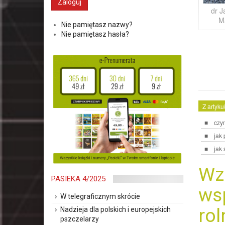
dr J
M
Nie pamiętasz nazwy?
Nie pamiętasz hasła?
Z artyku
czym
jak
jak
Wz
PASIEKA 4/2025
ws
W telegraficznym skrócie
rol
Nadzieja dla polskich i europejskich
pszczelarzy