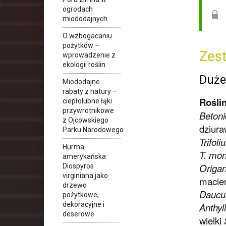
ogrodach
miododajnych
O wzbogacaniu
pożytków –
Zest
wprowadzenie z
ekologii roślin
Duże
Miododajne
rabaty z natury –
Rośli
ciepłolubne łąki
przywrotnikowe
Betonic
z Ojcowskiego
dziura
Parku Narodowego
Trifol
Hurma
T. mo
amerykańska
Origa
Diospyros
virginiana jako
macier
drzewo
Daucu
pożytkowe,
dekoracyjne i
Anthyll
deserowe
wielki