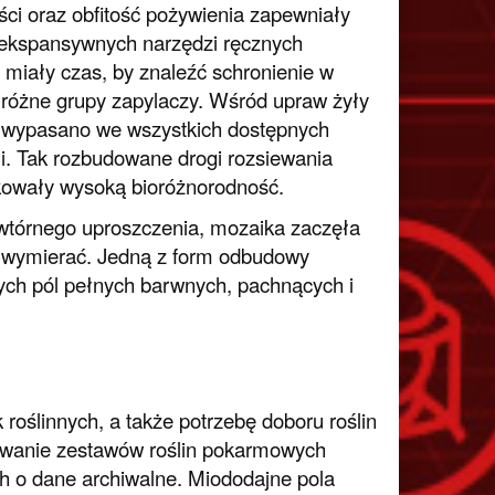
ości oraz obfitość pożywienia zapewniały
 ekspansywnych narzędzi ręcznych
miały czas, by znaleźć schronienie w
y różne grupy zapylaczy. Wśród upraw żyły
ie wypasano we wszystkich dostępnych
i. Tak rozbudowane drogi rozsiewania
owały wysoką bioróżnorodność.
 wtórnego uproszczenia, mozaika zaczęła
o wymierać. Jedną z form odbudowy
ch pól pełnych barwnych, pachnących i
roślinnych, a także potrzebę doboru roślin
nowanie zestawów roślin pokarmowych
ch o dane archiwalne. Miododajne pola