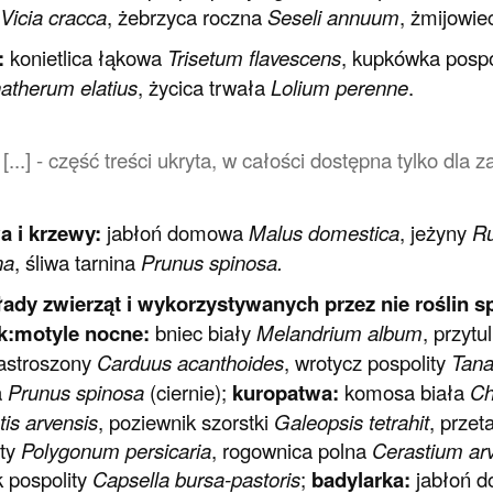
Vicia cracca
, żebrzyca roczna
Seseli annuum
, żmijowi
:
konietlica łąkowa
Trisetum flavescens
, kupkówka pospo
atherum elatius
, życica trwała
Lolium perenne
.
[...] - część treści ukryta, w całości dostępna tylko dl
a i krzewy:
jabłoń domowa
Malus domestica
, jeżyny
R
na
, śliwa tarnina
Prunus spinosa.
łady zwierząt i wykorzystywanych przez nie roślin 
k:motyle nocne:
bniec biały
Melandrium album
, przytu
astroszony
Carduus acanthoides
, wrotycz pospolity
Tana
a
Prunus spinosa
(ciernie);
kuropatwa:
komosa biała
Ch
is arvensis
, poziewnik szorstki
Galeopsis tetrahit
, przet
sty
Polygonum persicaria
, rogownica polna
Cerastium ar
k pospolity
Capsella bursa-pastoris
;
badylarka:
jabłoń 