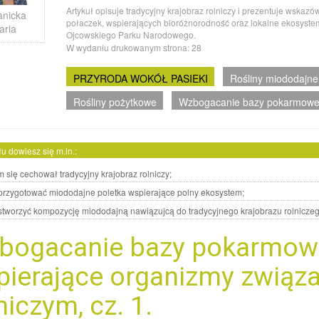
Artykuł opisuje tradycyjny krajobraz rolniczy i prezentuje wskaz
anicka
połaczek, wspierających bioróżnorodność oraz lokalne ekosystem
aria
Ojcowskiego Parku Narodowego.
W wydaniu drukowanym strona:
28
PRZYRODA WOKÓŁ PASIEKI
Rośliny miododajne
Rośliny pożytkowe
Wzbogacanie bazy pokarmowej 
łu dowiesz się m.in.:
 się cechował tradycyjny krajobraz rolniczy;
 przygotować miododajne poletka wspierające polny ekosystem;
 stworzyć kompozycję miododajną nawiązujcą do tradycyjnego krajobrazu rolniczeg
bogacanie bazy pokarmowe
pierające organizmy związa
niczym, cz. 1.