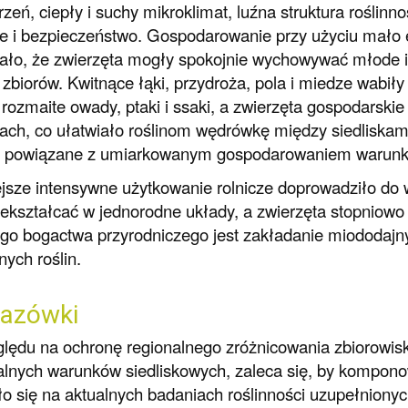
rzeń, ciepły i suchy mikroklimat, luźna struktura roślinn
e i bezpieczeństwo. Gospodarowanie przy użyciu mało
ało, że zwierzęta mogły spokojnie wychowywać młode i 
 zbiorów. Kwitnące łąki, przydroża, pola i miedze wabił
rozmaite owady, ptaki i ssaki, a zwierzęta gospodarsk
ach, co ułatwiało roślinom wędrówkę między siedliskam
n powiązane z umiarkowanym gospodarowaniem warunk
jsze intensywne użytkowanie rolnicze doprowadziło do
zekształcać w jednorodne układy, a zwierzęta stopniow
o bogactwa przyrodniczego jest zakładanie miododajny
ych roślin.
azówki
lędu na ochronę regionalnego zróżnicowania zbiorowisk 
alnych warunków siedliskowych, zaleca się, by kompo
ło się na aktualnych badaniach roślinności uzupełniony