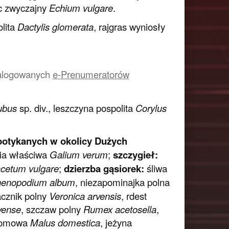
ec zwyczajny
Echium vulgare
.
lita
Dactylis glomerata
, rajgras wyniosły
a zalogowanych
e-Prenumeratorów
ubus
sp. div., leszczyna pospolita
Corylus
spotykanych w okolicy Dużych
lia właściwa
Galium verum
;
szczygieł:
cetum vulgare
;
dzierzba gąsiorek:
śliwa
enopodium album
, niezapominajka polna
acznik polny
Veronica arvensis
, rdest
vense
, szczaw polny
Rumex acetosella
,
domowa
Malus domestica
, jeżyna