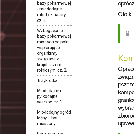
oprócz
bazy pokarmowej
- miododajne
Oto ki
rabaty z natury,
cz. 2.
Wzbogacanie
bazy pokarmowej:
miododajne pola
wspierające
organizmy
Kom
związane z
krajobrazem
Opraco
rolniczym, cz. 2.
związa
Trzykrotka
pszczó
kompoz
Miododajne i
pyłkodajne
granic
wierzby, cz. 1.
wybran
Miododajny ogród
zbioro
leśny – bór
uprawn
mieszany
Pora zimna w