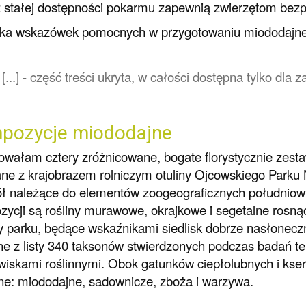
 stałej dostępności pokarmu zapewnią zwierzętom bezp
lka wskazówek pomocnych w przygotowaniu miododajne
[...] - część treści ukryta, w całości dostępna tylko dl
pozycje miododajne
wałam cztery zróżnicowane, bogate florystycznie zesta
ne z krajobrazem rolniczym otuliny Ojcowskiego Parku 
ł należące do elementów zoogeograficznych południow
ycji są rośliny murawowe, okrajkowe i segetalne rosn
y parku, będące wskaźnikami siedlisk dobrze nasłonecz
e z listy 340 taksonów stwierdzonych podczas badań t
wiskami roślinnymi. Obok gatunków ciepłolubnych i ksero
e: miododajne, sadownicze, zboża i warzywa.