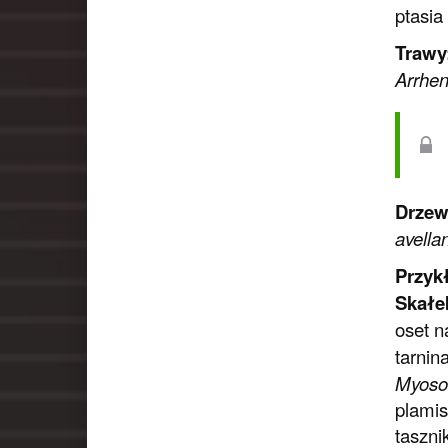
ptasia
Trawy
Arrhen
Drzew
avella
Przyk
Skałe
oset n
tarnin
Myosot
plami
taszni