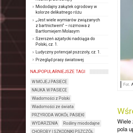
Miododajny zakątek ogrodowy w
kolorze delikatnego różu
„Jest wiele wymiarów związanych
z bartnictwem” – rozmowa z
Bartłomiejem Molasym
Szerszeń azjatycki nadciąga do
Polski, cz. 1.
Ludyczny potencjał pszczoły, cz. 1.
Przegląd prasy światowej
NAJPOPULARNIEJSZE TAGI
W MOJEJ PASIECE
Fot.
NAUKA W PASIECE
Wiadomości z Polski
Wiadomości ze świata
Wśr
PRZYRODA WOKÓŁ PASIEKI
Wiele 
WYDARZENIA
Rośliny miododajne
pola u
CHOROBY I SZKODNIKI PSZCZÓŁ