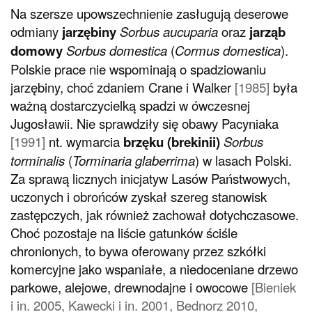
Na szersze upowszechnienie zasługują deserowe
odmiany
jarzębiny
Sorbus aucuparia
oraz
jarząb
domowy
Sorbus domestica
(
Cormus domestica
).
Polskie prace nie wspominają o spadziowaniu
jarzębiny, choć zdaniem Crane i Walker
[1985]
była
ważną dostarczycielką spadzi w ówczesnej
Jugosławii. Nie sprawdziły się obawy Pacyniaka
[1991]
nt. wymarcia
brzęku (brekinii)
Sorbus
torminalis
(
Torminaria glaberrima
) w lasach Polski.
Za sprawą licznych inicjatyw Lasów Państwowych,
uczonych i obrońców zyskał szereg stanowisk
zastępczych, jak również zachował dotychczasowe.
Choć pozostaje na liście gatunków ściśle
chronionych, to bywa oferowany przez szkółki
komercyjne jako wspaniałe, a niedoceniane drzewo
parkowe, alejowe, drewnodajne i owocowe
[Bieniek
i in. 2005, Kawecki i in. 2001, Bednorz 2010,