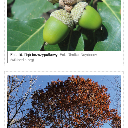
Fot. 16. Dąb bezszypułkowy.
Fot. Dimìtar Nàydenov
(wikipedia.org)