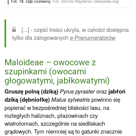
Fot. 18. Dąb czerwony.
Fot. Dimìtar Nàydenov (wikipedia.org)
[...] - część treści ukryta, w całości dostępna
tylko dla zalogowanych
e-Prenumeratorów
Maloideae – owocowe z
szupinkami (owocami
głogowatymi, jabłkowatymi)
Gruszę polną (dziką)
Pyrus pyraster
oraz
jabłoń
dziką (dębniołkę)
Malus sylvestris
powinno się
popierać w bezpośredniej bliskości lasu, na
rozległych haliznach, płazowinach czy
wiatrołomach, szczególnie na siedliskach
grądowych. Tym niemniej są to gatunki znacznie