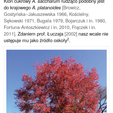
Klon cukrowy
A. saccharum
łudząco podobny jest
do krajowego
A. platanoides
[Browicz,
Gostyńska−Jakuszewska 1966, Kościelny,
Sękowski 1971, Bugała 1979, Bojarczuk i in. 1980,
Fortuna-Antoszkiewicz i in. 2010, Frączek i in.
2011]
. Zdaniem prof. Łuczaja
[2002]
nasz wcale nie
2
ustępuje mu jako źródło oskoły
.