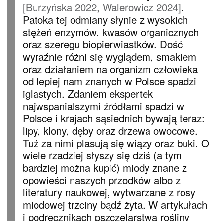
[Burzyńska 2022, Walerowicz 2024]
.
Patoka tej odmiany słynie z wysokich
stężeń enzymów, kwasów organicznych
oraz szeregu biopierwiastków. Dość
wyraźnie różni się wyglądem, smakiem
oraz działaniem na organizm człowieka
od lepiej nam znanych w Polsce spadzi
iglastych. Zdaniem ekspertek
najwspanialszymi źródłami spadzi w
Polsce i krajach sąsiednich bywają teraz:
lipy, klony, dęby oraz drzewa owocowe.
Tuż za nimi plasują się wiązy oraz buki. O
wiele rzadziej słyszy się dziś (a tym
bardziej można kupić) miody znane z
opowieści naszych przodków albo z
literatury naukowej, wytwarzane z rosy
miodowej trzciny bądź żyta. W artykułach
i podręcznikach pszczelarstwa rośliny