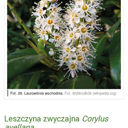
Fot. 26. Laurowiśnia wschodnia.
Fot. 4028mdk09 (wikipedia.org)
Leszczyna zwyczajna
Corylus
avellana