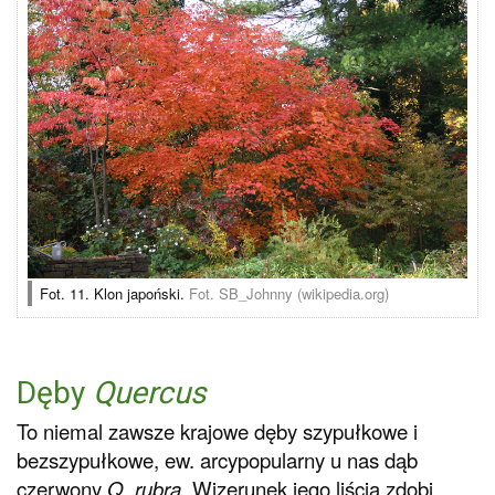
Fot. 11. Klon japoński.
Fot. SB_Johnny (wikipedia.org)
Dęby
Quercus
To niemal zawsze krajowe dęby szypułkowe i
bezszypułkowe, ew. arcypopularny u nas dąb
czerwony
Q. rubra
. Wizerunek jego liścia zdobi