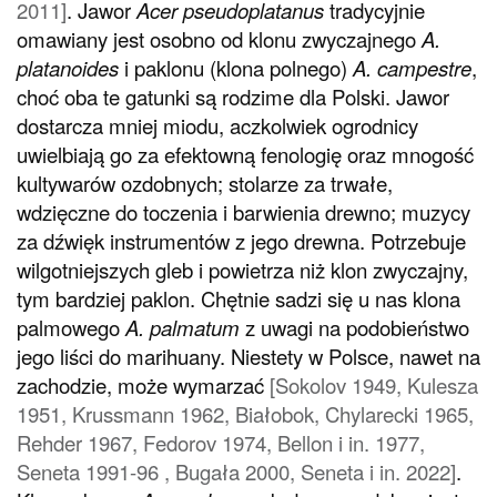
2011]
. Jawor
Acer pseudoplatanus
tradycyjnie
omawiany jest osobno od klonu zwyczajnego
A.
platanoides
i paklonu (klona polnego)
A. campestre
,
choć oba te gatunki są rodzime dla Polski. Jawor
dostarcza mniej miodu, aczkolwiek ogrodnicy
uwielbiają go za efektowną fenologię oraz mnogość
kultywarów ozdobnych; stolarze za trwałe,
wdzięczne do toczenia i barwienia drewno; muzycy
za dźwięk instrumentów z jego drewna. Potrzebuje
wilgotniejszych gleb i powietrza niż klon zwyczajny,
tym bardziej paklon. Chętnie sadzi się u nas klona
palmowego
A. palmatum
z uwagi na podobieństwo
jego liści do marihuany. Niestety w Polsce, nawet na
zachodzie, może wymarzać
[Sokolov 1949, Kulesza
1951, Krussmann 1962, Białobok, Chylarecki 1965,
Rehder 1967, Fedorov 1974, Bellon i in. 1977,
Seneta 1991-96 , Bugała 2000, Seneta i in. 2022]
.