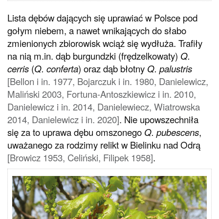
Lista dębów dających się uprawiać w Polsce pod
gołym niebem, a nawet wnikających do słabo
zmienionych zbiorowisk wciąż się wydłuża. Trafiły
na nią m.in. dąb burgundzki (frędzelkowaty)
Q.
cerris
(
Q. conferta
) oraz dąb błotny
Q. palustris
[Bellon i in. 1977, Bojarczuk i in. 1980, Danielewicz,
Maliński 2003, Fortuna-Antoszkiewicz i in. 2010,
Danielewicz i in. 2014, Danielewiecz, Wiatrowska
2014, Danielewicz i in. 2020]
. Nie upowszechniła
się za to uprawa dębu omszonego
Q. pubescens
,
uważanego za rodzimy relikt w Bielinku nad Odrą
[Browicz 1953, Celiński, Filipek 1958]
.