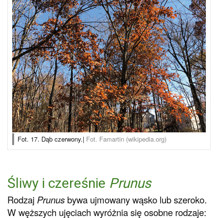
Fot. 17. Dąb czerwony.|
Fot. Famartin (wikipedia.org)
Śliwy i czereśnie
Prunus
Rodzaj
Prunus
bywa ujmowany wąsko lub szeroko.
W węższych ujęciach wyróżnia się osobne rodzaje: