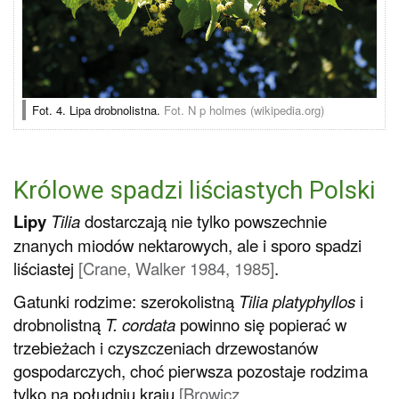
Fot. 4. Lipa drobnolistna.
Fot. N p holmes (wikipedia.org)
Królowe spadzi liściastych Polski
Lipy
Tilia
dostarczają nie tylko powszechnie
znanych miodów nektarowych, ale i sporo spadzi
liściastej
[Crane, Walker 1984, 1985]
.
Gatunki rodzime: szerokolistną
Tilia platyphyllos
i
drobnolistną
T. cordata
powinno się popierać w
trzebieżach i czyszczeniach drzewostanów
gospodarczych, choć pierwsza pozostaje rodzima
tylko na południu kraju
[Browicz,