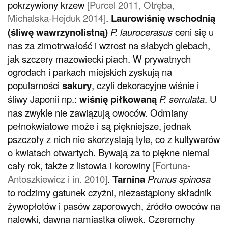
pokrzywiony krzew
[Purcel 2011, Otręba,
Michalska-Hejduk 2014]
.
Laurowiśnię wschodnią
(śliwę wawrzynolistną)
P. laurocerasus
ceni się u
nas za zimotrwałość i wzrost na słabych glebach,
jak szczery mazowiecki piach. W prywatnych
ogrodach i parkach miejskich zyskują na
popularności
sakury
, czyli dekoracyjne wiśnie i
śliwy Japonii np.:
wiśnię piłkowaną
P. serrulata
. U
nas zwykle nie zawiązują owoców. Odmiany
pełnokwiatowe może i są piękniejsze, jednak
pszczoły z nich nie skorzystają tyle, co z kultywarów
o kwiatach otwartych. Bywają za to piękne niemal
cały rok, także z listowia i korowiny
[Fortuna-
Antoszkiewicz i in. 2010]
.
Tarnina
Prunus spinosa
to rodzimy gatunek czyżni, niezastąpiony składnik
żywopłotów i pasów zaporowych, źródło owoców na
nalewki, dawna namiastka oliwek. Czeremchy