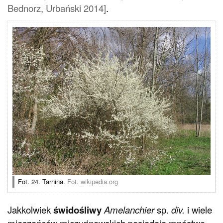
Bednorz, Urbański 2014]
.
Fot. 24. Tarnina.
Fot. wikipedia.org
Jakkolwiek
świdośliwy
Amelanchier
sp.
div.
i wiele