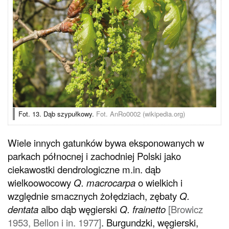
Fot. 13. Dąb szypułkowy.
Fot. AnRo0002 (wikipedia.org)
Wiele innych gatunków bywa eksponowanych w
parkach północnej i zachodniej Polski jako
ciekawostki dendrologiczne m.in. dąb
wielkoowocowy
Q. macrocarpa
o wielkich i
względnie smacznych żołędziach, zębaty
Q.
dentata
albo dąb węgierski
Q. frainetto
[Browicz
1953, Bellon i in. 1977]
. Burgundzki, węgierski,