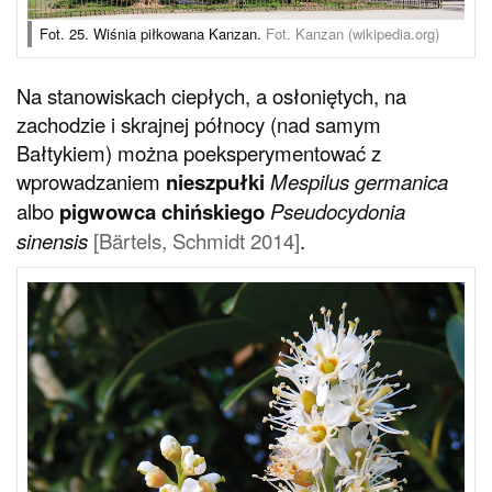
Fot. 25. Wiśnia piłkowana Kanzan.
Fot. Kanzan (wikipedia.org)
Na stanowiskach ciepłych, a osłoniętych, na
zachodzie i skrajnej północy (nad samym
Bałtykiem) można poeksperymentować z
wprowadzaniem
nieszpułki
Mespilus germanica
albo
pigwowca chińskiego
Pseudocydonia
sinensis
[Bärtels, Schmidt 2014]
.