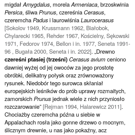
migdał
Amygdalus
, morela
Armeniaca
, brzoskwinia
Persica
, śliwa
Prunus
, czereśnia
Cerasus
,
czeremcha
Padus
i laurowiśnia
Laurocerasus
[Sokolov 1949, Krussmann 1962, Białobok,
Chylarecki 1965, Rehder 1967, Kościelny, Sękowski
1971, Fedorov 1974, Bellon i in. 1977, Seneta 1991-
96 , Bugała 2000, Seneta i in. 2022]
. „Drewno
czereśni ptasiej (trześni)
Cerasus avium
ceniono
dawniej wyżej od jej owoców za jego prostotę
obróbki, delikatny połysk oraz zrównoważony
rysunek. Niedobór tego surowca skłaniał
europejskich leśników do prób uprawy rozmaitych,
zamorskich
Prunus
jednak wiele z nich przyniosło
rozczarowanie”
[Rejman 1994, Halarewicz 2011]
.
Chociażby czeremcha późna u siebie w
Appalachach rosła jako gonne drzewo o mocnym,
ślicznym drewnie, u nas jako pokaźny, acz