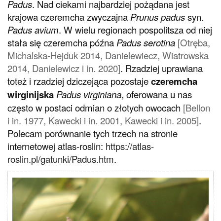
Padus
. Nad ciekami najbardziej pożądana jest
krajowa czeremcha zwyczajna
Prunus padus
syn.
Padus avium
. W wielu regionach pospolitsza od niej
stała się czeremcha późna
Padus serotina
[Otręba,
Michalska-Hejduk 2014, Danielewiecz, Wiatrowska
2014, Danielewicz i in. 2020]
. Rzadziej uprawiana
toteż i rzadziej dziczejąca pozostaje
czeremcha
wirginijska
Padus virginiana
, oferowana u nas
często w postaci odmian o złotych owocach
[Bellon
i in. 1977, Kawecki i in. 2001, Kawecki i in. 2005]
.
Polecam porównanie tych trzech na stronie
internetowej atlas-roslin:
https://atlas-
roslin.pl/gatunki/Padus.htm
.