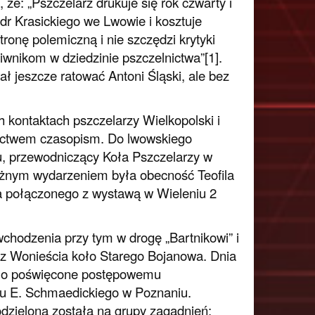
że: „Pszczelarz drukuje się rok czwarty i
dr Krasickiego we Lwowie i kosztuje
ronę polemiczną i nie szczędzi krytyki
wnikom w dziedzinie pszczelnictwa”[1].
 jeszcze ratować Antoni Śląski, ale bez
 kontaktach pszczelarzy Wielkopolski i
nictwem czasopism. Do lwowskiego
du, przewodniczący Koła Pszczelarzy w
ażnym wydarzeniem była obecność Teofila
 połączonego z wystawą w Wieleniu 2
wchodzenia przy tym w drogę „Bartnikowi” i
 z Wonieścia koło Starego Bojanowa. Dnia
ismo poświęcone postępowemu
 u E. Schmaedickiego w Poznaniu.
dzielona została na grupy zagadnień: