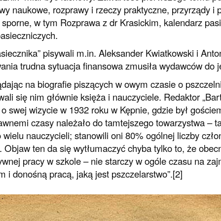
wy naukowe, rozprawy i rzeczy praktyczne, przyrządy i 
 sporne, w tym Rozprawa z dr Krasickim, kalendarz pas
asieczniczych.
siecznika” pisywali m.in. Aleksander Kwiatkowski i Anton
nia trudna sytuacja finansowa zmusiła wydawców do j
dając na biografie piszących w owym czasie o pszczeln
ali się nim głównie księża i nauczyciele. Redaktor „Bar
 o swej wizycie w 1932 roku w Kępnie, gdzie był gośc
awnemi czasy należało do tamtejszego towarzystwa – ta
 wielu nauczycieli; stanowili oni 80% ogólnej liczby czło
5. Objaw ten da się wytłumaczyć chyba tylko to, że obec
ywnej pracy w szkole – nie starczy w ogóle czasu na zaj
m i donośną pracą, jaką jest pszczelarstwo”.[2]