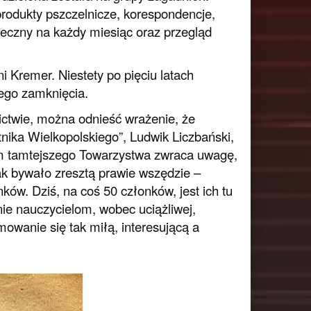
produkty pszczelnicze, korespondencje,
ieczny na każdy miesiąc oraz przegląd
i Kremer. Niestety po pięciu latach
ego zamknięcia.
ictwie, można odnieść wrażenie, że
tnika Wielkopolskiego”, Ludwik Liczbański,
iem tamtejszego Towarzystwa zwraca uwagę,
k bywało zresztą prawie wszędzie –
nków. Dziś, na coś 50 członków, jest ich tu
nie nauczycielom, wobec uciążliwej,
mowanie się tak miłą, interesującą a