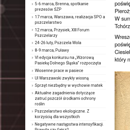
poświę
5-6 marca, Brenna, spotkanie
Pieroż
prezesów ŚZP
W sumi
17 marca, Warszawa, realizacja SPO a
pszczelarstwo
Tchórz
12 marca, Przysiek, XIII Forum
Wreszc
Pszczelarzy
poświę
24-26 luty, Pszczela Wola
Ciesie
8-9 marca, Puławy
VI edycja konkursu na „Wzorową
który 
Pasiekę Dolnego Śląska” rozpoczęta
Wiosenne prace w pasiece
Ul Warszawski zwykły wiosną
Sprzęt niezbędny w wychowie matek
Aktualne zagadnienia dotyczące
zatruć pszczół środkami ochrony
roślin
Pszczelarstwo ekologiczne. Z
korzyścią dla wszystkich
Negatywne następstwa intensyfikacji.
Prawda czy fałsz?