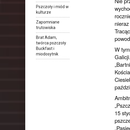
Nie pr
Pszczoły i miód w
wychod
kulturze
roczni
Zapomniane
nieraz
trutowiska
Tracąc
powodz
Brat Adam,
twórca pszczoły
W tym 
Buckfast i
miodosytnik
Galicj
„Bartn
Kościa
Ciesie
paździ
Ambitn
„Pszcz
15 sty
pszcze
„Pasie