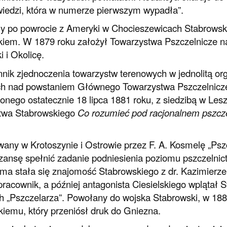
edzi, która w numerze pierwszym wypadła”.
y po powrocie z Ameryki w Chocieszewicach Stabrowski
kiem. W 1879 roku założył Towarzystwa Pszczelnicze na
i i Okolicę.
nik zjednoczenia towarzystw terenowych w jednolitą org
h nad powstaniem Głównego Towarzystwa Pszczelnicze
onego ostatecznie 18 lipca 1881 roku, z siedzibą w Lesz
stwa Stabrowskiego
Co rozumieć pod racjonalnem pszcz
any w Krotoszynie i Ostrowie przez F. A. Kosmelę „Psz
zansę spełnić zadanie podniesienia poziomu pszczelnict
sma stała się znajomość Stabrowskiego z dr. Kazimierz
racownik, a później antagonista Ciesielskiego wplątał 
 „Pszczelarza”. Powołany do wojska Stabrowski, w 1881 
kiemu, który przeniósł druk do Gniezna.