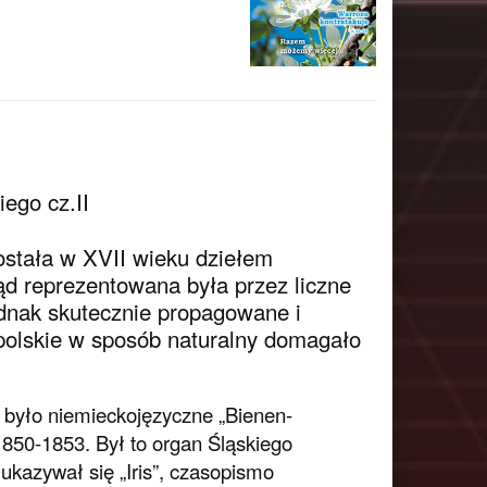
iego cz.ΙΙ
ostała w XVII wieku dziełem
ąd reprezentowana była przez liczne
ednak skutecznie propagowane i
opolskie w sposób naturalny domagało
było niemieckojęzyczne „Bienen-
850-1853. Był to organ Śląskiego
kazywał się „Iris”, czasopismo