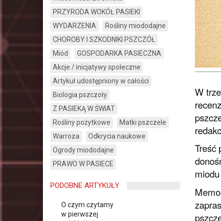
PRZYRODA WOKÓŁ PASIEKI
WYDARZENIA
Rośliny miododajne
CHOROBY I SZKODNIKI PSZCZÓŁ
Miód
GOSPODARKA PASIECZNA
Akcje / inicjatywy społeczne
Artykuł udostępniony w całości
W trze
Biologia pszczoły
recenz
Z PASIEKĄ W ŚWIAT
pszcze
Rośliny pożytkowe
Matki pszczele
redak
Warroza
Odkrycia naukowe
Treść 
Ogrody miododajne
donośn
PRAWO W PASIECE
miodu
PODOBNE ARTYKUŁY
Memory
zapras
O czym czytamy
w pierwszej
pszcze