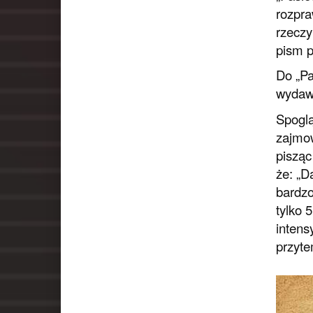
rozpra
rzeczy
pism p
Do „Pa
wydawa
Spoglą
zajmow
pisząc
że: „D
bardzo
tylko 
intens
przyte