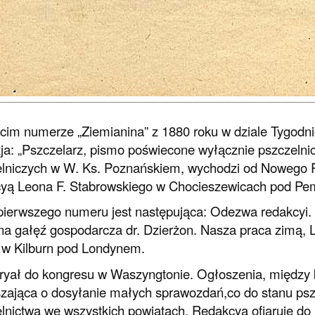
cim numerze „Ziemianina” z 1880 roku w dziale Tygodn
ja: „Pszczelarz, pismo poświecone wyłącznie pszczelnict
lniczych w W. Ks. Poznańskiem, wychodzi od Nowego 
cyą Leona F. Stabrowskiego w Chocieszewicach pod P
pierwszego numeru jest następująca: Odezwa redakcyi. 
a gałęź gospodarcza dr. Dzierżon. Nasza praca zimą, L.
 w Kilburn pod Londynem.
ał do kongresu w Waszyngtonie. Ogłoszenia, między k
zająca o dosyłanie małych sprawozdań,co do stanu pszc
lnictwa we wszystkich powiatach. Redakcya ofiaruje do 