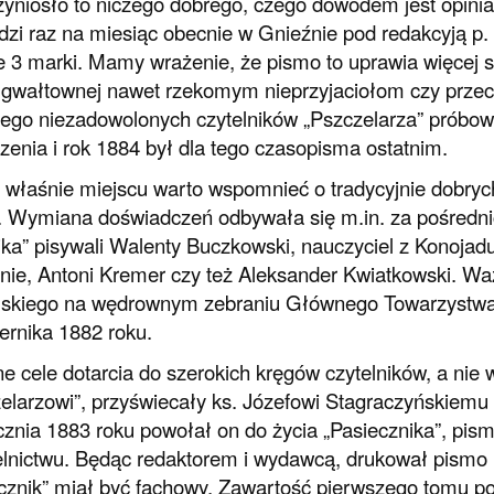
zyniosło to niczego dobrego, czego dowodem jest opinia, 
zi raz na miesiąc obecnie w Gnieźnie pod redakcyją p. 
e 3 marki. Mamy wrażenie, że pismo to uprawia więcej st
 gwałtownej nawet rzekomym nieprzyjaciołom czy przeci
ego niezadowolonych czytelników „Pszczelarza” próbował
enia i rok 1884 był dla tego czasopisma ostatnim.
właśnie miejscu warto wspomnieć o tradycyjnie dobrych
i. Wymiana doświadczeń odbywała się m.in. za pośred
ika” pisywali Walenty Buczkowski, nauczyciel z Konoja
nie, Antoni Kremer czy też Aleksander Kwiatkowski. W
lskiego na wędrownym zebraniu Głównego Towarzystwa
ernika 1882 roku.
e cele dotarcia do szerokich kręgów czytelników, a nie 
elarzowi”, przyświecały ks. Józefowi Stagraczyńskiemu
cznia 1883 roku powołał on do życia „Pasiecznika”, p
lnictwu. Będąc redaktorem i wydawcą, drukował pismo
cznik” miał być fachowy. Zawartość pierwszego tomu po