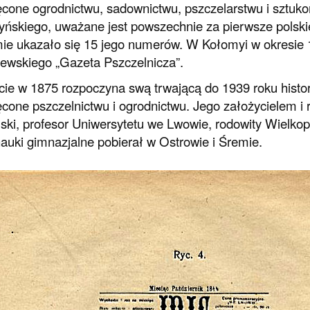
cone ogrodnictwu, sadownictwu, pszczelarstwu i sztu
yńskiego, uważane jest powszechnie za pierwsze polsk
e ukazało się 15 jego numerów. W Kołomyi w okresie 
ewskiego „Gazeta Pszczelnicza”.
ie w 1875 rozpoczyna swą trwającą do 1939 roku histor
cone pszczelnictwu i ogrodnictwu. Jego założycielem i r
lski, profesor Uniwersytetu we Lwowie, rodowity Wielko
nauki gimnazjalne pobierał w Ostrowie i Śremie.