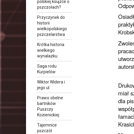
polskiej książce o
Odpowi
pszczołach?
Osiadł
Przyczynek do
prakty
historii
wielkopolskiego
Krobsk
pszczelarstwa
Zwolen
Krótka historia
pracac
wielkiego
wynalazku
utworz
autor
Saga rodu
Kurpielów
Wiktor Widera i
Drukow
jego ul
miał s
Prawo obelne
dla pi
bartników
współp
Puszczy
Kozienickiej
łamach
Krasic
Tajemnice
pszczół