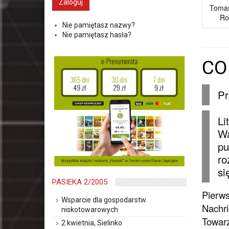
Toma
R
Nie pamiętasz nazwy?
Nie pamiętasz hasła?
CO
Pr
Li
Wa
pu
ro
si
PASIEKA 2/2005
Pierws
Wsparcie dla gospodarstw
Nachri
niskotowarowych
Towarz
2 kwietnia, Sielinko