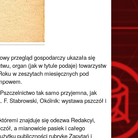
iowy przegląd gospodarczy ukazała się
wu, organ (jak w tytule podaje) towarzystw
Roku w zeszytach miesięcznych pod
empowem.
Pszczelnictwo tak samo przyjemna, jak
 F. Stabrowski, Okólnik: wystawa pszczół i
tóremi znajduje się odezwa Redakcyi,
zół, a mianowicie pasiek i całego
użytku publiczności rubrykę Zapytań i