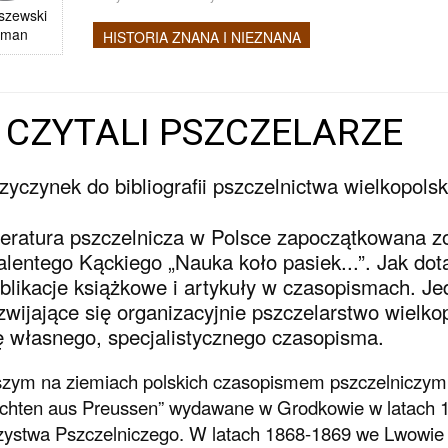
szewski
oman
HISTORIA ZNANA I NIEZNANA
 CZYTALI PSZCZELARZE
zyczynek do bibliografii pszczelnictwa wielkopolsk
teratura pszczelnicza w Polsce zapoczątkowana z
lentego Kąckiego „Nauka koło pasiek...”. Jak dot
blikacje książkowe i artykuły w czasopismach. J
zwijające się organizacyjnie pszczelarstwo wielk
ę własnego, specjalistycznego czasopisma.
zym na ziemiach polskich czasopismem pszczelniczym 
chten aus Preussen” wydawane w Grodkowie w latach 1
ystwa Pszczelniczego. W latach 1868-1869 we Lwowie u