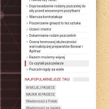
Doprowadzenie rodziny pszczelej do
siły przed wiosennymi pożytkami
Warroza kontratakuje
Poszerzanie gniazd to też sztuka
Uczeń i mistrz
Dokarmianie rodzin pszczelich
Ocena terenowej skuteczności
warroabójczej preparatów Biowar i
Apitraz
Razem możemy więcej
Co czytali pszczelarze
Pszczół nigdy za wiele
NAJPOPULARNIEJSZE TAGI
W MOJEJ PASIECE
NAUKA W PASIECE
Wiadomości z Polski
Wiadomości ze świata