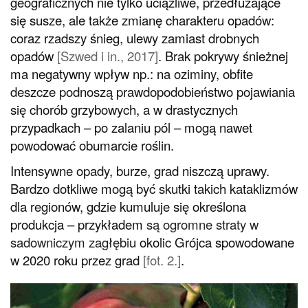
geograficznych nie tylko uciążliwe, przedłużające
się susze, ale także zmianę charakteru opadów:
coraz rzadszy śnieg, ulewy zamiast drobnych
opadów
[
Szwed i in., 2017
]
. Brak pokrywy śnieżnej
ma negatywny wpływ np.: na oziminy, obfite
deszcze podnoszą prawdopodobieństwo pojawiania
się chorób grzybowych, a w drastycznych
przypadkach – po zalaniu pól – mogą nawet
powodować obumarcie roślin.
Intensywne opady, burze, grad niszczą uprawy.
Bardzo dotkliwe mogą być skutki takich kataklizmów
dla regionów, gdzie kumuluje się określona
produkcja – przykładem
są ogromne straty w
sadowniczym zagłębi
u okolic Grójca spowodowane
w 2020 roku przez grad
[fot. 2.]
.