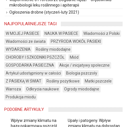
mikrobiologii leku roślinnego i apiterapii
Ogłoszenia drobne (styczeń-luty 2021)
NAJPOPULARNIEJSZE TAGI
W MOJEJ PASIECE
NAUKA W PASIECE
Wiadomości z Polski
Wiadomości ze świata
PRZYRODA WOKÓŁ PASIEKI
WYDARZENIA
Rośliny miododajne
CHOROBY I SZKODNIKI PSZCZÓŁ
Miód
GOSPODARKA PASIECZNA
Akcje / inicjatywy społeczne
Artykuł udostępniony w całości
Biologia pszczoły
Z PASIEKĄ W ŚWIAT
Rośliny pożytkowe
Matki pszczele
Warroza
Odkrycia naukowe
Ogrody miododajne
Produkcja miodu
PODOBNE ARTYKUŁY
Wpływ zmiany klimatu na
Upały i patogeny. Wpływ
bazę pokarmową pszczół
zmiany klimatu na dobrostan