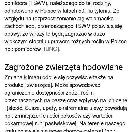
pomidora (TSWV), należącego do tej rodziny,
odnotowano w Polsce w latach 50. na tytoniu
. Ze
względu na rozprzestrzenianie się wciornastka
zachodniego, przenoszącego TSWV pojawiają się
obawy, że wirozy te będą zagrażać w dużo
większym stopniu uprawom różnych roślin w Polsce
np.: pomidorów
[
IUNG
]
.
Zagrożone zwierzęta hodowlane
Zmiana klimatu odbije się oczywiście także na
produkcji zwierzęcej. Może spowodować
ograniczenie dostępności zbóż i roślin
przeznaczonych na pasze oraz wpłynąć na ich cenę
i jakość. Susze, upały, ekstremalne ulewy powodują
np.: zmniejszenie ilości pokosów czy wartości
pokarmowej runi pastwiskowej. Na terenie naszego
kraju pojawiają się nowe choroby zwierząt (np.: