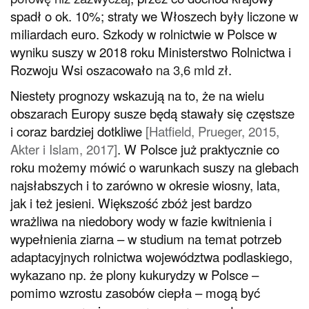
spadł o ok. 10%; straty we Włoszech były liczone w
miliardach euro. Szkody w rolnictwie w Polsce w
wyniku suszy w 2018 roku Ministerstwo Rolnictwa i
Rozwoju Wsi oszacowało
na 3,6 mld zł
.
Niestety prognozy wskazują na to, że na wielu
obszarach Europy susze będą stawały się częstsze
i coraz bardziej dotkliwe
[
Hatfield, Prueger, 2015
,
Akter i Islam, 2017
]
. W Polsce już praktycznie co
roku możemy mówić o warunkach suszy na glebach
najsłabszych i to zarówno w okresie wiosny, lata,
jak i też jesieni. Większość zbóż jest bardzo
wrażliwa na niedobory wody w fazie kwitnienia i
wypełnienia ziarna – w studium na temat potrzeb
adaptacyjnych rolnictwa województwa podlaskiego,
wykazano np. że plony kukurydzy w Polsce –
pomimo wzrostu zasobów ciepła – mogą być