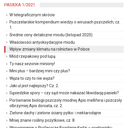
PASIEKA 1/2021
W telegraficznym skrócie
Pszczelarskie kompendium wiedzy o wirusach pszczelich, cz.
1.
Średnie ceny detaliczne miodu (listopad 2020)
Właściwości antyoksydacyjne miodu
Wpływ zmiany klimatu na rolnictwo w Polsce
Miód rzepakowy pod lupą
Ty nasz sezonie miniony!
Mini plus – bardziej mini czy plus?
Węza to czy to nie węza?
Jaki ul jest najlepszy? Cz. 2.
Sąsiedzkie spory – czy sąd może nakazać likwidację pasieki?
Porównanie biologii pszczoły miodnej Apis mellifera i pszczoły
olbrzymiej Apis dorsata, cz. 2.
Zielone dachy i zielone ściany pyłko- i nektarodajne
Mniej znane rośliny pożytkowe, cz. 8.
Wspomnienie o Profesorze Bogdanie Kędzi – orędowniku