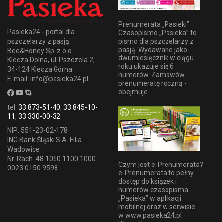
Prenumerata „Pasieki”
Pasieka24 - portal dla
Czasopismo „Pasieka” to
pszczelarzy z pasją
pismo dla pszczelarzy z
pasją. Wydawane jako
Bee&Honey Sp. z o.o.
dwumiesięcznik w ciągu
Klecza Dolna, ul. Pszczela 2,
roku ukazuje się 6
34-124 Klecza Górna
numerów. Zamawów
E-mail: info@pasieka24.pl
prenumeratę roczną -
obejmuje...
tel.
33 873-51-40
,
33 845-10-
11
,
33 330-00-32
NIP: 551-23-02-178
ING Bank Śląski S.A. Filia
Wadowice
Nr. Rach. 48 1050 1100 1000
Czym jest e-Prenumerata?
0023 0150 9598
e-Prenumerata to pełny
dostęp do książek i
numerów czasopisma
„Pasieka” w aplikacji
mobilnej oraz w serwisie
w www.pasieka24.pl