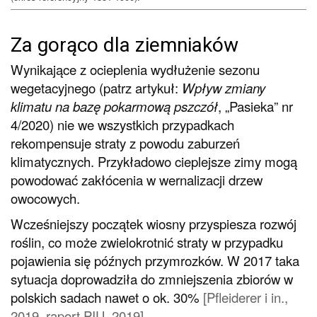
Za gorąco dla ziemniaków
Wynikające z ocieplenia wydłużenie sezonu
wegetacyjnego (patrz artykuł:
Wpływ zmiany
klimatu na bazę pokarmową pszczół
, „Pasieka” nr
4/2020) nie we wszystkich przypadkach
rekompensuje straty z powodu zaburzeń
klimatycznych. Przykładowo cieplejsze zimy mogą
powodować zakłócenia w wernalizacji drzew
owocowych.
Wcześniejszy początek wiosny przyspiesza rozwój
roślin, co może zwielokrotnić straty w przypadku
pojawienia się późnych przymrozków. W 2017 taka
sytuacja doprowadziła do zmniejszenia zbiorów w
polskich sadach nawet o ok. 30%
[
Pfleiderer i in.,
2019
,
raport PIU, 2019
]
.