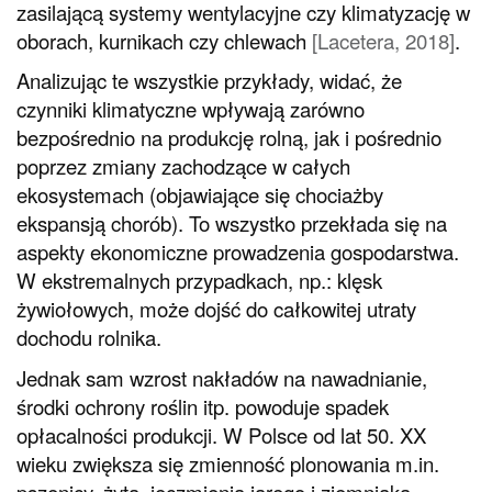
zasilającą systemy wentylacyjne czy klimatyzację w
oborach, kurnikach czy chlewach
[
Lacetera, 2018
]
.
Analizując te wszystkie przykłady, widać, że
czynniki klimatyczne wpływają zarówno
bezpośrednio na produkcję rolną, jak i pośrednio
poprzez zmiany zachodzące w całych
ekosystemach (objawiające się chociażby
ekspansją chorób). To wszystko przekłada się na
aspekty ekonomiczne prowadzenia gospodarstwa.
W ekstremalnych przypadkach, np.: klęsk
żywiołowych, może dojść do całkowitej utraty
dochodu rolnika.
Jednak sam wzrost nakładów na nawadnianie,
środki ochrony roślin itp. powoduje spadek
opłacalności produkcji. W Polsce od lat 50. XX
wieku zwiększa się zmienność plonowania m.in.
pszenicy, żyta, jęczmienia jarego i ziemniaka.