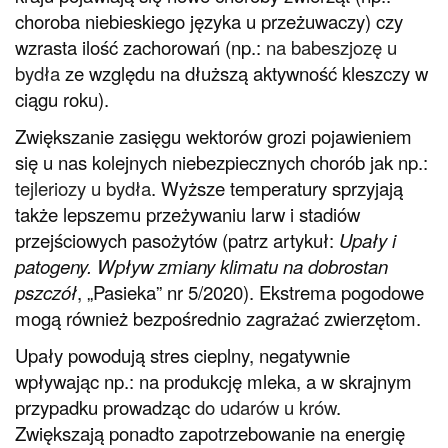
choroba niebieskiego języka u przeżuwaczy) czy
wzrasta ilość zachorowań (np.:
na babeszjozę u
bydła
ze względu na dłuższą aktywność kleszczy w
ciągu roku).
Zwiększanie zasięgu wektorów grozi pojawieniem
się u nas kolejnych niebezpiecznych chorób jak np.:
tejleriozy u bydła
. Wyższe temperatury sprzyjają
także lepszemu przeżywaniu larw i stadiów
przejściowych pasożytów (patrz artykuł:
Upały i
patogeny. Wpływ zmiany klimatu na dobrostan
pszczół
, „Pasieka” nr 5/2020). Ekstrema pogodowe
mogą również bezpośrednio zagrażać zwierzętom.
Upały powodują stres cieplny, negatywnie
wpływając np.: na produkcję mleka, a w skrajnym
przypadku prowadząc
do udarów u krów
.
Zwiększają ponadto zapotrzebowanie na energię