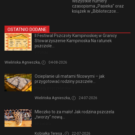
Wszystkie numery
czasopisma „Pasieka” oraz
książek w „Biblioteczce...
OSTATNIO DODANE
II Festiwal Pszczoły Kampinoskiej w Granicy
Stowarzyszenie Kampinoska Na ratunek
pszczole...
z Polski
Wielińska Agnieszka,
04-08-2026
Ocieplanie uli matami filcowymi – jak
przygotować rodziny pszczele...
Porady pszczelarskie
Wielińska Agnieszka,
24-07-2026
Mleczko to za mało! Jak rodzina pszczela
„tworzy” nową...
ze świata
Kobiałka Teresa ,
22-07-2026