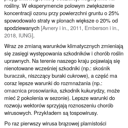
rośliny. W eksperymencie polowym zwiększenie
koncentracji ozonu przy powierzchni gruntu o 25%
spowodowało straty w plonach większe o 20% od
spodziewanych
[
Avnery i in., 2011
,
Emberson i in.,
2018
,
IUNG
]
.
Wraz ze zmianą warunków klimatycznych zmieniają
się zasięgi występowania szkodników i chorób roślin
uprawnych. Na terenie naszego kraju pojawiają się
nienotowane wcześniej szkodniki (np.:
skośnik
buraczak
, niszczący buraki cukrowe), a część ma
coraz lepsze warunki do rozmnażania (np.:
omacnica prosowianka
, szkodnik kukurydzy, może
mieć 2 pokolenia w sezonie). Lepsze warunki do
rozwoju wektorów sprzyjają roznoszeniu chorób
wirusowych. Przykładem są tospowirusy.
Po raz pierwszy wirusa brązowej plamistości