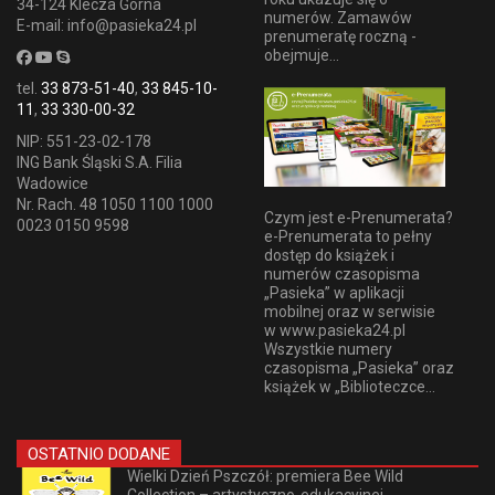
34-124 Klecza Górna
numerów. Zamawów
E-mail: info@pasieka24.pl
prenumeratę roczną -
obejmuje...
tel.
33 873-51-40
,
33 845-10-
11
,
33 330-00-32
NIP: 551-23-02-178
ING Bank Śląski S.A. Filia
Wadowice
Nr. Rach. 48 1050 1100 1000
Czym jest e-Prenumerata?
0023 0150 9598
e-Prenumerata to pełny
dostęp do książek i
numerów czasopisma
„Pasieka” w aplikacji
mobilnej oraz w serwisie
w www.pasieka24.pl
Wszystkie numery
czasopisma „Pasieka” oraz
książek w „Biblioteczce...
OSTATNIO DODANE
Wielki Dzień Pszczół: premiera Bee Wild