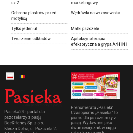
cz.2
marketingowy
Ochrona plastrów przed
Wędrówki na wrzosowiska
motylicą
Tylko jeden ul
Matki pszczele
Tworzenie odkładów
Apitoksynoterapia
efeksoryczna a grypa A/H1N1
Prenumerata „Pasieki”
Pasieka24 - portal dla
Czasopismo „Pasieka” to
pszczelarzy z pasją
pismo dla pszczelarzy z
pasją. Wydawane jako
Bee&Honey Sp. z o.o.
dwumiesięcznik w ciągu
Klecza Dolna, ul. Pszczela 2,
roku ukazuje się 6