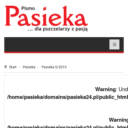
Start
Pasieka
Pasieka 5/2010
Warning
: Und
/home/pasieka/domains/pasieka24.pl/public_html
Warnin
/home/pasieka/domains/pasieka24.pl/public_html