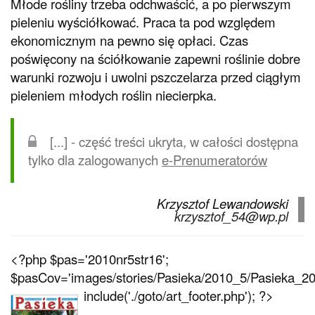
Młode rośliny trzeba odchwaścić, a po pierwszym
pieleniu wyściółkować. Praca ta pod względem
ekonomicznym na pewno się opłaci. Czas
poświęcony na ściółkowanie zapewni roślinie dobre
warunki rozwoju i uwolni pszczelarza przed ciągłym
pieleniem młodych roślin niecierpka.
[...] - część treści ukryta, w całości dostępna
tylko dla zalogowanych
e-Prenumeratorów
Krzysztof Lewandowski
krzysztof_54@wp.pl
<?php $pas='2010nr5str16';
$pasCov='images/stories/Pasieka/2010_5/Pasieka_201
include('./goto/art_footer.php'); ?>