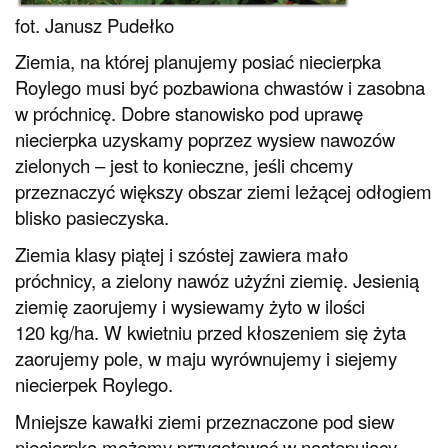
fot. Janusz Pudełko
Ziemia, na której planujemy posiać niecierpka
Roylego musi być pozbawiona chwastów i zasobna
w próchnicę. Dobre stanowisko pod uprawę
niecierpka uzyskamy poprzez wysiew nawozów
zielonych – jest to konieczne, jeśli chcemy
przeznaczyć większy obszar ziemi leżącej odłogiem
blisko pasieczyska.
Ziemia klasy piątej i szóstej zawiera mało
próchnicy, a zielony nawóz użyźni ziemię. Jesienią
ziemię zaorujemy i wysiewamy żyto w ilości
120 kg/ha. W kwietniu przed kłoszeniem się żyta
zaorujemy pole, w maju wyrównujemy i siejemy
niecierpek Roylego.
Mniejsze kawałki ziemi przeznaczone pod siew
niecierpka możemy przygotować w następujący