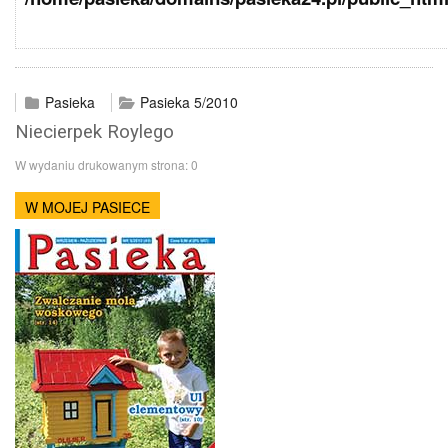
Pasieka
Pasieka 5/2010
Niecierpek Roylego
W wydaniu drukowanym strona:
0
W MOJEJ PASIECE