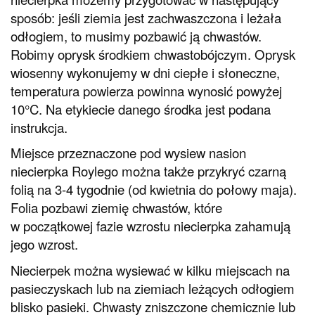
sposób: jeśli ziemia jest zachwaszczona i leżała
odłogiem, to musimy pozbawić ją chwastów.
Robimy oprysk środkiem chwastobójczym. Oprysk
wiosenny wykonujemy w dni ciepłe i słoneczne,
temperatura powierza powinna wynosić powyżej
10°C. Na etykiecie danego środka jest podana
instrukcja.
Miejsce przeznaczone pod wysiew nasion
niecierpka Roylego można także przykryć czarną
folią na 3-4 tygodnie (od kwietnia do połowy maja).
Folia pozbawi ziemię chwastów, które
w początkowej fazie wzrostu niecierpka zahamują
jego wzrost.
Niecierpek można wysiewać w kilku miejscach na
pasieczyskach lub na ziemiach leżących odłogiem
blisko pasieki. Chwasty zniszczone chemicznie lub