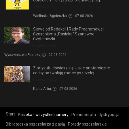
Collection – artystyczno-edukacyjnej...
z Polski
Wielińska Agnieszka,
07-08-2026
Słowo od Redakcji i Rady Programowej
Czasopisma „Pasieka” Szanowne
Czytelniczki...
Pasieka 5/2026
Wydawnictwo Pasieka,
07-08-2026
Z artykułu dowiesz się: Jakie anatomiczne
cechy pozwalają matce pszczelej...
Pasieka 5/2026
Kania Artur,
07-08-2026
Start
Pasieka - wszystkie numery
Prenumerata i dystrybucja
Biblioteczka pszczelarza z pasją
Porady pszczelarskie