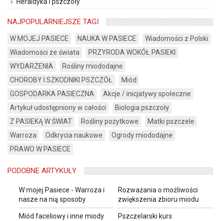
Heraldyka i pszczoły
NAJPOPULARNIEJSZE TAGI
W MOJEJ PASIECE
NAUKA W PASIECE
Wiadomości z Polski
Wiadomości ze świata
PRZYRODA WOKÓŁ PASIEKI
WYDARZENIA
Rośliny miododajne
CHOROBY I SZKODNIKI PSZCZÓŁ
Miód
GOSPODARKA PASIECZNA
Akcje / inicjatywy społeczne
Artykuł udostępniony w całości
Biologia pszczoły
Z PASIEKĄ W ŚWIAT
Rośliny pożytkowe
Matki pszczele
Warroza
Odkrycia naukowe
Ogrody miododajne
PRAWO W PASIECE
PODOBNE ARTYKUŁY
W mojej Pasiece - Warroza i
Rozważania o możliwości
nasze na nią sposoby
zwiększenia zbioru miodu
Miód faceliowy i inne miody
Pszczelarski kurs