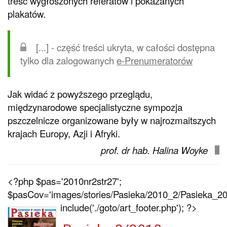
treść wygłoszonych referatów i pokazanych
plakatów.
[...] - część treści ukryta, w całości dostępna
tylko dla zalogowanych
e-Prenumeratorów
Jak widać z powyższego przeglądu,
międzynarodowe specjalistyczne sympozja
pszczelnicze organizowane były w najrozmaitszych
krajach Europy, Azji i Afryki.
prof. dr hab. Halina Woyke
<?php $pas='2010nr2str27';
$pasCov='images/stories/Pasieka/2010_2/Pasieka_201
include('./goto/art_footer.php'); ?>