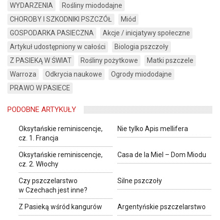
WYDARZENIA
Rośliny miododajne
CHOROBY I SZKODNIKI PSZCZÓŁ
Miód
GOSPODARKA PASIECZNA
Akcje / inicjatywy społeczne
Artykuł udostępniony w całości
Biologia pszczoły
Z PASIEKĄ W ŚWIAT
Rośliny pożytkowe
Matki pszczele
Warroza
Odkrycia naukowe
Ogrody miododajne
PRAWO W PASIECE
PODOBNE ARTYKUŁY
Oksytańskie reminiscencje,
Nie tylko Apis mellifera
cz. 1. Francja
Oksytańskie reminiscencje,
Casa de la Miel – Dom Miodu
cz. 2. Włochy
Czy pszczelarstwo
Silne pszczoły
w Czechach jest inne?
Z Pasieką wśród kangurów
Argentyńskie pszczelarstwo