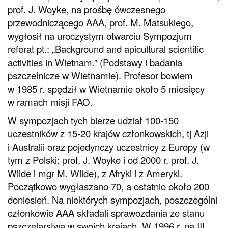
prof. J. Woyke, na prośbę ówczesnego
przewodniczącego AAA, prof. M. Matsukiego,
wygłosił na uroczystym otwarciu Sympozjum
referat pt.: „Background and apicultural scientific
activities in Wietnam.” (Podstawy i badania
pszczelnicze w Wietnamie). Profesor bowiem
w 1985 r. spędził w Wietnamie około 5 miesięcy
w ramach misji FAO.
W sympozjach tych bierze udział 100-150
uczestników z 15-20 krajów członkowskich, tj Azji
i Australii oraz pojedynczy uczestnicy z Europy (w
tym z Polski: prof. J. Woyke i od 2000 r. prof. J.
Wilde i mgr M. Wilde), z Afryki i z Ameryki.
Początkowo wygłaszano 70, a ostatnio około 200
doniesień. Na niektórych sympozjach, poszczególni
członkowie AAA składali sprawozdania ze stanu
pszczelarstwa w swoich krajach. W 1996 r. na III