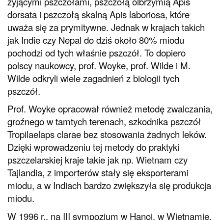
żyjącymi pszczołami, pszczołą olbrzymią Apis
dorsata i pszczołą skalną Apis laboriosa, które
uważa się za prymitywne. Jednak w krajach takich
jak Indie czy Nepal do dziś około 80% miodu
pochodzi od tych właśnie pszczół. To dopiero
polscy naukowcy, prof. Woyke, prof. Wilde i M.
Wilde odkryli wiele zagadnień z biologii tych
pszczół.
Prof. Woyke opracował również metodę zwalczania,
groźnego w tamtych terenach, szkodnika pszczół
Tropilaelaps clarae bez stosowania żadnych leków.
Dzięki wprowadzeniu tej metody do praktyki
pszczelarskiej kraje takie jak np. Wietnam czy
Tajlandia, z importerów stały się eksporterami
miodu, a w Indiach bardzo zwiększyła się produkcja
miodu.
W 1996 r., na III sympozjum w Hanoi, w Wietnamie,