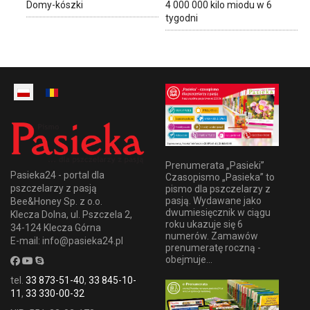
Domy-kószki
4 000 000 kilo miodu w 6
tygodni
Prenumerata „Pasieki”
Pasieka24 - portal dla
Czasopismo „Pasieka” to
pszczelarzy z pasją
pismo dla pszczelarzy z
pasją. Wydawane jako
Bee&Honey Sp. z o.o.
dwumiesięcznik w ciągu
Klecza Dolna, ul. Pszczela 2,
roku ukazuje się 6
34-124 Klecza Górna
numerów. Zamawów
E-mail: info@pasieka24.pl
prenumeratę roczną -
obejmuje...
tel.
33 873-51-40
,
33 845-10-
11
,
33 330-00-32