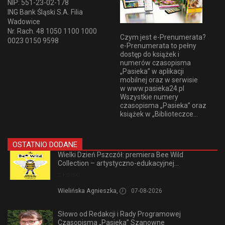
NIP: 551-23-02-178
ING Bank Śląski S.A. Filia
Wadowice
Nr. Rach. 48 1050 1100 1000
Czym jest e-Prenumerata?
0023 0150 9598
e-Prenumerata to pełny
dostęp do książek i
numerów czasopisma
„Pasieka” w aplikacji
mobilnej oraz w serwisie
w www.pasieka24.pl
Wszystkie numery
czasopisma „Pasieka” oraz
książek w „Biblioteczce...
OSTATNIO DODANE
Wielki Dzień Pszczół: premiera Bee Wild
Collection – artystyczno-edukacyjnej...
z Polski
Wielińska Agnieszka,
07-08-2026
Słowo od Redakcji i Rady Programowej
Czasopisma „Pasieka” Szanowne