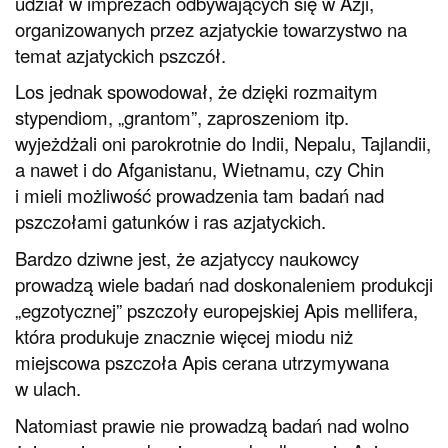
udział w imprezach odbywających się w Azji,
organizowanych przez azjatyckie towarzystwo na
temat azjatyckich pszczół.
Los jednak spowodował, że dzięki rozmaitym
stypendiom, „grantom”, zaproszeniom itp.
wyjeżdżali oni parokrotnie do Indii, Nepalu, Tajlandii,
a nawet i do Afganistanu, Wietnamu, czy Chin
i mieli możliwość prowadzenia tam badań nad
pszczołami gatunków i ras azjatyckich.
Bardzo dziwne jest, że azjatyccy naukowcy
prowadzą wiele badań nad doskonaleniem produkcji
„egzotycznej” pszczoły europejskiej Apis mellifera,
która produkuje znacznie więcej miodu niż
miejscowa pszczoła Apis cerana utrzymywana
w ulach.
Natomiast prawie nie prowadzą badań nad wolno