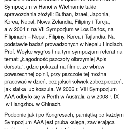
Sympozjum w Hanoi w Wietnamie takie
sprawozdania złożyli: Buthan, Izrael, Japonia,
Korea, Nepal, Nowa Zelandia, Filipiny i Turcja;
a w 2004 r. na VII Sympozjum w Los Bańos, na
Filipinach – Nepal, Filipiny, Korea i Tajlandia. Na
podstawie badań prowadzonych w Nepalu i Indiach,
Prof. Woyke wygłosił na tym sympozjum referat na
temat: „Łagodność pszczoły olbrzymiej Apis
dorsata”, gdzie pokazał na filmie, że wbrew
powszechnej opinii, przy pszczole tej można
pracować w dzień, bez jakichkolwiek zabezpieczeń,
jak siatka lub koszula. W 2006 r. VIII Sympozjum
AAA odbyło się w Perth w Australii, a w 2008 r. IX –
w Hangzhou w Chinach.
Podobnie jak i po Kongresach, pamiątką po każdym
Sympozjum AAA jest gruba księga, zawierająca