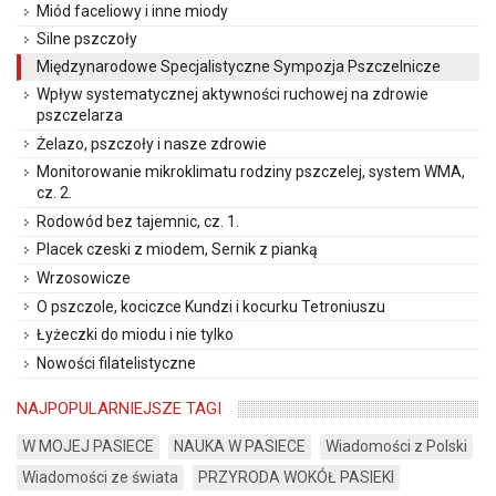
Miód faceliowy i inne miody
Silne pszczoły
Międzynarodowe Specjalistyczne Sympozja Pszczelnicze
Wpływ systematycznej aktywności ruchowej na zdrowie
pszczelarza
Żelazo, pszczoły i nasze zdrowie
Monitorowanie mikroklimatu rodziny pszczelej, system WMA,
cz. 2.
Rodowód bez tajemnic, cz. 1.
Placek czeski z miodem, Sernik z pianką
Wrzosowicze
O pszczole, kociczce Kundzi i kocurku Tetroniuszu
Łyżeczki do miodu i nie tylko
Nowości filatelistyczne
NAJPOPULARNIEJSZE TAGI
W MOJEJ PASIECE
NAUKA W PASIECE
Wiadomości z Polski
Wiadomości ze świata
PRZYRODA WOKÓŁ PASIEKI