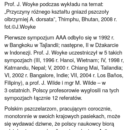
Prof. J. Woyke podczas wykładu na temat:
„Przyczyny różnego kształtu gniazd pszczoły
olbrzymiej A. dorsata”, Thimphu, Bhutan, 2008 r.
fot.©J.Woyke
Pierwsze sympozjum AAA odbyło się w 1992 r.
w Bangkoku w Tajlandii; następne, II w Dżakarcie
w Indonezji. Prof. J. Woyke uczestniczył w 5 takich
sympozjach (III, 1996 r. Hanoi, Wietnam; IV, 1998 r,
Katmandu, Nepal; V, 2000 r. Chiang Mai, Tailandia;
VI, 2002 r. Bangalore, Indie; VII, 2004 r. Los Baňos,
Filipiny), a prof. J. Wilde i mgr M. Wilde – w
3 ostatnich. Polscy profesorowie wygłosili na tych
sympozjach łącznie 12 referatów.
Polskim pszczelarzom, pracującym corocznie,
monotonnie w swoich krajowych pasiekach, może
się wydawać dziwne, że polscy naukowcy biorą