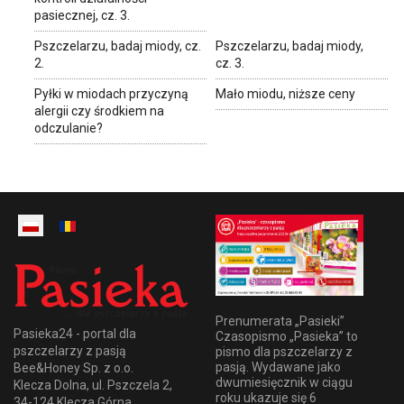
pasiecznej, cz. 3.
Pszczelarzu, badaj miody, cz.
Pszczelarzu, badaj miody,
2.
cz. 3.
Pyłki w miodach przyczyną
Mało miodu, niższe ceny
alergii czy środkiem na
odczulanie?
Prenumerata „Pasieki”
Pasieka24 - portal dla
Czasopismo „Pasieka” to
pszczelarzy z pasją
pismo dla pszczelarzy z
pasją. Wydawane jako
Bee&Honey Sp. z o.o.
dwumiesięcznik w ciągu
Klecza Dolna, ul. Pszczela 2,
roku ukazuje się 6
34-124 Klecza Górna