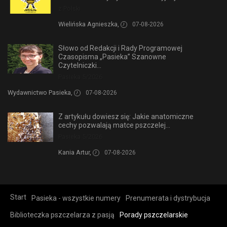
z Polski
Wielińska Agnieszka,
07-08-2026
Słowo od Redakcji i Rady Programowej
Czasopisma „Pasieka” Szanowne
Czytelniczki...
Pasieka 5/2026
Wydawnictwo Pasieka,
07-08-2026
Z artykułu dowiesz się: Jakie anatomiczne
cechy pozwalają matce pszczelej...
Pasieka 5/2026
Kania Artur,
07-08-2026
Start
Pasieka - wszystkie numery
Prenumerata i dystrybucja
Biblioteczka pszczelarza z pasją
Porady pszczelarskie