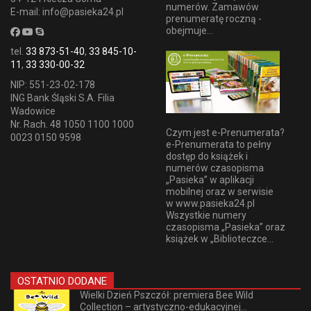
numerów. Zamawów
E-mail: info@pasieka24.pl
prenumeratę roczną -
obejmuje...
tel.
33 873-51-40
,
33 845-10-
11
,
33 330-00-32
NIP: 551-23-02-178
ING Bank Śląski S.A. Filia
Wadowice
Nr. Rach. 48 1050 1100 1000
Czym jest e-Prenumerata?
0023 0150 9598
e-Prenumerata to pełny
dostęp do książek i
numerów czasopisma
„Pasieka” w aplikacji
mobilnej oraz w serwisie
w www.pasieka24.pl
Wszystkie numery
czasopisma „Pasieka” oraz
książek w „Biblioteczce...
OSTATNIO DODANE
Wielki Dzień Pszczół: premiera Bee Wild
Collection – artystyczno-edukacyjnej...