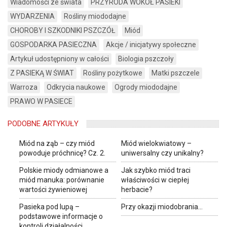
Wiadomości ze świata
PRZYRODA WOKÓŁ PASIEKI
WYDARZENIA
Rośliny miododajne
CHOROBY I SZKODNIKI PSZCZÓŁ
Miód
GOSPODARKA PASIECZNA
Akcje / inicjatywy społeczne
Artykuł udostępniony w całości
Biologia pszczoły
Z PASIEKĄ W ŚWIAT
Rośliny pożytkowe
Matki pszczele
Warroza
Odkrycia naukowe
Ogrody miododajne
PRAWO W PASIECE
PODOBNE ARTYKUŁY
Miód na ząb – czy miód
Miód wielokwiatowy –
powoduje próchnicę? Cz. 2.
uniwersalny czy unikalny?
Polskie miody odmianowe a
Jak szybko miód traci
miód manuka: porównanie
właściwości w ciepłej
wartości żywieniowej
herbacie?
Pasieka pod lupą –
Przy okazji miodobrania…
podstawowe informacje o
kontroli działalności