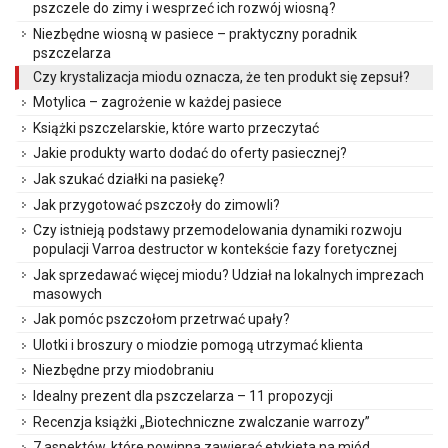
pszczele do zimy i wesprzeć ich rozwój wiosną?
Niezbędne wiosną w pasiece – praktyczny poradnik
pszczelarza
Czy krystalizacja miodu oznacza, że ten produkt się zepsuł?
Motylica – zagrożenie w każdej pasiece
Książki pszczelarskie, które warto przeczytać
Jakie produkty warto dodać do oferty pasiecznej?
Jak szukać działki na pasiekę?
Jak przygotować pszczoły do zimowli?
Czy istnieją podstawy przemodelowania dynamiki rozwoju
populacji Varroa destructor w kontekście fazy foretycznej
Jak sprzedawać więcej miodu? Udział na lokalnych imprezach
masowych
Jak pomóc pszczołom przetrwać upały?
Ulotki i broszury o miodzie pomogą utrzymać klienta
Niezbędne przy miodobraniu
Idealny prezent dla pszczelarza – 11 propozycji
Recenzja książki „Biotechniczne zwalczanie warrozy”
7 aspektów, które powinna zawierać etykieta na miód