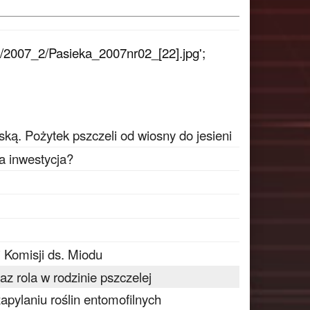
/2007_2/Pasieka_2007nr02_[22].jpg';
ką. Pożytek pszczeli od wiosny do jesieni
a inwestycja?
 Komisji ds. Miodu
az rola w rodzinie pszczelej
pylaniu roślin entomofilnych