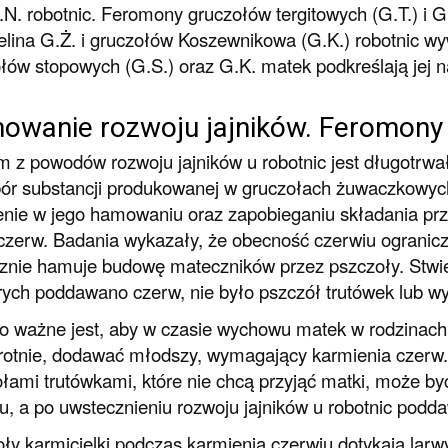
G.N. robotnic. Feromony gruczołów tergitowych (G.T.) i G
lina G.Ż. i gruczołów Koszewnikowa (G.K.) robotnic wy
łów stopowych (G.S.) oraz G.K. matek podkreślają jej na
owanie rozwoju jajników. Feromony
 z powodów rozwoju jajników u robotnic jest długotrwały
ór substancji produkowanej w gruczołach żuwaczkowych 
nie w jego hamowaniu oraz zapobieganiu składania prz
czerw. Badania wykazały, że obecność czerwiu ogranicz
znie hamuje budowę mateczników przez pszczoły. Stwi
rych poddawano czerw, nie było pszczół trutówek lub w
o ważne jest, aby w czasie wychowu matek w rodzinach
rotnie, dodawać młodszy, wymagający karmienia czerw
łami trutówkami, które nie chcą przyjąć matki, może by
u, a po uwstecznieniu rozwoju jajników u robotnic podd
ły karmicielki podczas karmienia czerwiu dotykają larwy