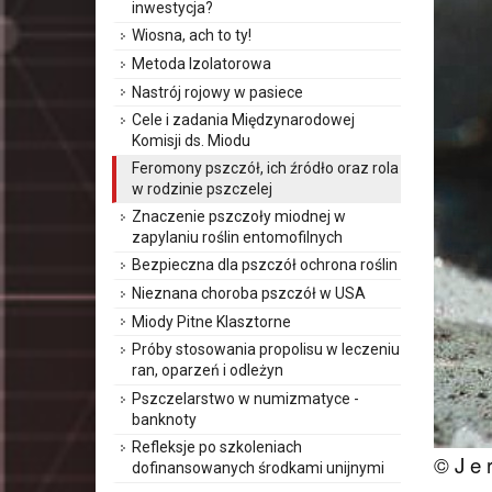
inwestycja?
Wiosna, ach to ty!
Metoda Izolatorowa
Nastrój rojowy w pasiece
Cele i zadania Międzynarodowej
Komisji ds. Miodu
Feromony pszczół, ich źródło oraz rola
w rodzinie pszczelej
Znaczenie pszczoły miodnej w
zapylaniu roślin entomofilnych
Bezpieczna dla pszczół ochrona roślin
Nieznana choroba pszczół w USA
Miody Pitne Klasztorne
Próby stosowania propolisu w leczeniu
ran, oparzeń i odleżyn
Pszczelarstwo w numizmatyce -
banknoty
Refleksje po szkoleniach
© J e r
dofinansowanych środkami unijnymi