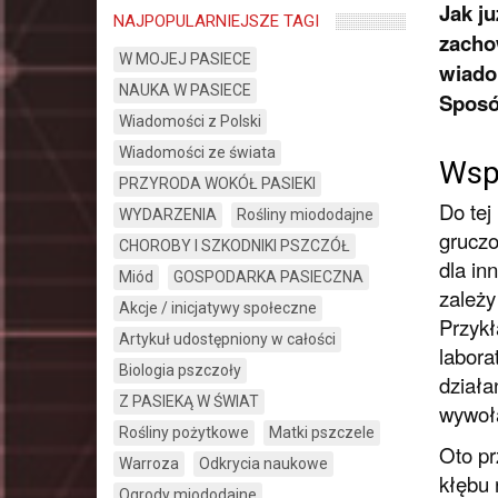
Jak j
NAJPOPULARNIEJSZE TAGI
zacho
W MOJEJ PASIECE
wiado
NAUKA W PASIECE
Sposób
Wiadomości z Polski
Wiadomości ze świata
Wsp
PRZYRODA WOKÓŁ PASIEKI
Do tej
WYDARZENIA
Rośliny miododajne
gruczo
CHOROBY I SZKODNIKI PSZCZÓŁ
dla in
Miód
GOSPODARKA PASIECZNA
zależy
Akcje / inicjatywy społeczne
Przykł
Artykuł udostępniony w całości
labora
Biologia pszczoły
działa
Z PASIEKĄ W ŚWIAT
wywoła
Rośliny pożytkowe
Matki pszczele
Oto pr
Warroza
Odkrycia naukowe
kłębu 
Ogrody miododajne