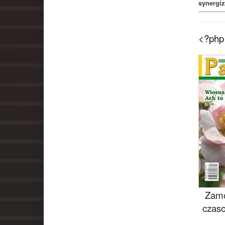
synergi
<?php 
Zamó
czaso