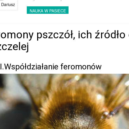
 Dariusz
NAUKA W PASIECE
omony pszczół, ich źródło 
czelej
II.Współdziałanie feromonów