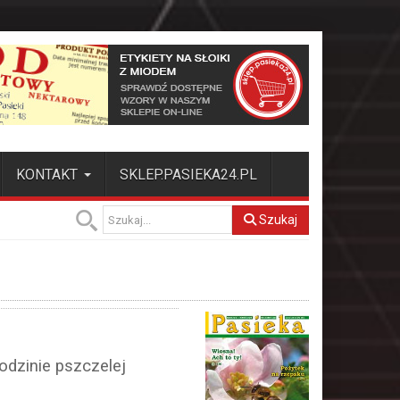
KONTAKT
SKLEP.PASIEKA24.PL
Szukaj
odzinie pszczelej