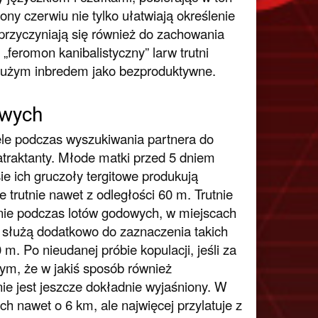
y czerwiu nie tylko ułatwiają określenie
przyczyniają się również do zachowania
„feromon kanibalistyczny” larw trutni
z dużym inbredem jako bezproduktywne.
owych
ele podczas wyszukiwania partnera do
 atraktanty. Młode matki przed 5 dniem
sie ich gruczoły tergitowe produkują
 trutnie nawet z odległości 60 m. Trutnie
ie podczas lotów godowych, w miejscach
 służą dodatkowo do zaznaczenia takich
m. Po nieudanej próbie kopulacji, jeśli za
tym, że w jakiś sposób również
ie jest jeszcze dokładnie wyjaśniony. W
ch nawet o 6 km, ale najwięcej przylatuje z