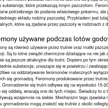
 substancje, które przekazują innym pszczołom. Feromon
larw potrzebnego do podania właściwego pokarmu, ale 
edniego składu rodziny pszczelej. Przykładem jest tutaj 
dalnych, które są zjadane przez pszczoły w rodzinach 
omony używane podczas lotów god
ny są również używane przez trutnie oraz matki pszcz
cji. Są to lotne związki chemiczne działające na nie jak
nie są jeszcze atrakcyjne dla trutni. Dopiero po tym okre
ednie substancje, unoszące się w powietrzu i zwabiające
żliwe na oddziaływanie feromonów matecznych wyłączn
ych się gromadzą. Feromony produkowane przez trutnie
. Gromadzenie się trutni odbywa się na wysokości 15-20 
 się oddalą, wracają one do tych miejsc. Świadczy to o 
ływują wzajemnie na siebie. Mechanizm tego zjawiska n
u gromadzenia mogą znaleźć się trutnie z okolic odległy