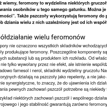
uż wiemy, feromony to wydzielina niektórych gruczo
wania osobników u tego samego gatunku. Można je o
mości”. Także pszczoły wykorzystują feromony do p
 dziania wielu z nich uzależniony jest od ich wspó
ółdziałanie wielu feromonów
 pory nie oznaczono wszystkich składników wchodzących
ły produkujące feromony. Poszczególne komponenty są
nych substancji lub są produktem ich rozkładu. Od właś
 nie tylko wywołany przez nie efekt, ale istnienie współ
adowo farnesol i nerol, składniki wydzieliny gruczołu 
toryjnych działają na pszczoły jako repelenty, a nie jak
nie synergistyczne, to znaczy, że do ujawnienia ich dzia
nia pewnych zachowań pszczół potrzebne są niekiedy 
zykład niektórych zachowań pszczół i wspólnego dział
rojowego i jego stabilność gwarantują zarówno feromo