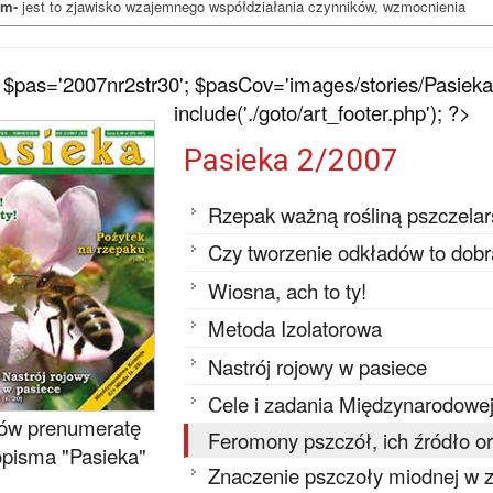
zm-
jest to zjawisko wzajemnego współdziałania czynników, wzmocnienia
$pas='2007nr2str30'; $pasCov='images/stories/Pasieka
include('./goto/art_footer.php'); ?>
Pasieka 2/2007
Rzepak ważną rośliną pszczelars
Czy tworzenie odkładów to dobr
Wiosna, ach to ty!
Metoda Izolatorowa
Nastrój rojowy w pasiece
Cele i zadania Międzynarodowej
w prenumeratę
Feromony pszczół, ich źródło or
pisma "Pasieka"
Znaczenie pszczoły miodnej w za