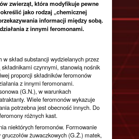
łów zwierząt, która modyfikuje pewne
kreślić jako rodzaj „chemicznej
rzekazywania informacji między sobą.
łdziałania z innymi feromonami.
 w skład substancji wydzielanych przez
 składnikami czynnymi, stanowią nośnik
ciwej proporcji składników feromonów
działania z innymi feromonami.
Nasonowa (G.N.), w warunkach
o atraktanty. Wiele feromonów wykazuje
łania potrzebna jest obecność innych. Do
feromony różnych kast.
ania niektórych feromonów. Formowanie
ny gruczołów żuwaczkowych (G.Ż.) matek,