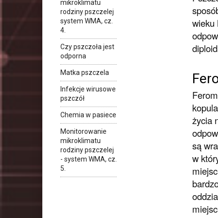
mikroklimatu
sposób
rodziny pszczelej
wieku 
system WMA, cz.
4.
odpowi
diploi
Czy pszczoła jest
odporna
Matka pszczela
Fer
Infekcje wirusowe
Feromo
pszczół
kopula
Chemia w pasiece
życia 
odpowi
Monitorowanie
mikroklimatu
są wra
rodziny pszczelej
w któr
- system WMA, cz.
5.
miejsc
bardzo
oddzia
miejsc