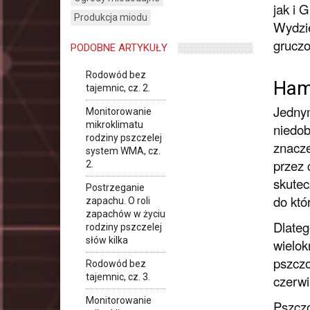
jak i 
Produkcja miodu
Wydzie
gruczo
PODOBNE ARTYKUŁY
Rodowód bez
Ham
tajemnic, cz. 2.
Jednym
Monitorowanie
mikroklimatu
niedob
rodziny pszczelej
znacze
system WMA, cz.
przez 
2.
skutec
Postrzeganie
do któ
zapachu. O roli
zapachów w życiu
Dlateg
rodziny pszczelej
słów kilka
wielok
pszczo
Rodowód bez
tajemnic, cz. 3.
czerwi
Monitorowanie
Pszczo