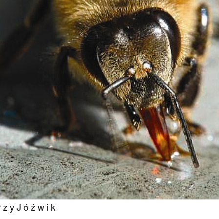
 z y J ó ź w i k