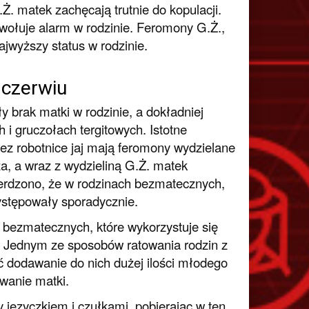
.Ż. matek zachęcają trutnie do kopulacji.
wołuje alarm w rodzinie. Feromony G.Ż.,
jwyższy status w rodzinie.
 czerwiu
 brak matki w rodzinie, a dokładniej
i gruczołach tergitowych. Istotne
ez robotnice jaj mają feromony wydzielane
a, a wraz z wydzieliną G.Ż. matek
erdzono, że w rodzinach bezmatecznych,
ystępowały sporadycznie.
 bezmatecznych, które wykorzystuje się
. Jednym ze sposobów ratowania rodzin z
ć dodawanie do nich dużej ilości młodego
awanie matki.
 języczkiem i czułkami, pobierając w ten