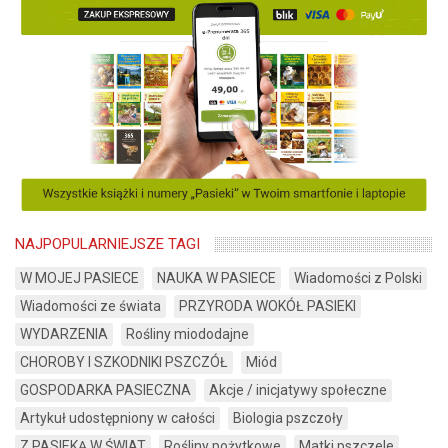
NAJPOPULARNIEJSZE TAGI
W MOJEJ PASIECE
NAUKA W PASIECE
Wiadomości z Polski
Wiadomości ze świata
PRZYRODA WOKÓŁ PASIEKI
WYDARZENIA
Rośliny miododajne
CHOROBY I SZKODNIKI PSZCZÓŁ
Miód
GOSPODARKA PASIECZNA
Akcje / inicjatywy społeczne
Artykuł udostępniony w całości
Biologia pszczoły
Z PASIEKĄ W ŚWIAT
Rośliny pożytkowe
Matki pszczele