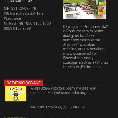
11
,
33 330-00-32
NIP: 551-23-02-178
ING Bank Śląski S.A. Filia
Wadowice
Nr. Rach. 48 1050 1100 1000
Czym jest e-Prenumerata?
0023 0150 9598
e-Prenumerata to pełny
dostęp do książek i
numerów czasopisma
„Pasieka” w aplikacji
mobilnej oraz w serwisie
w www.pasieka24.pl
Wszystkie numery
czasopisma „Pasieka” oraz
książek w „Biblioteczce...
OSTATNIO DODANE
Wielki Dzień Pszczół: premiera Bee Wild
Collection – artystyczno-edukacyjnej...
z Polski
Wielińska Agnieszka,
07-08-2026