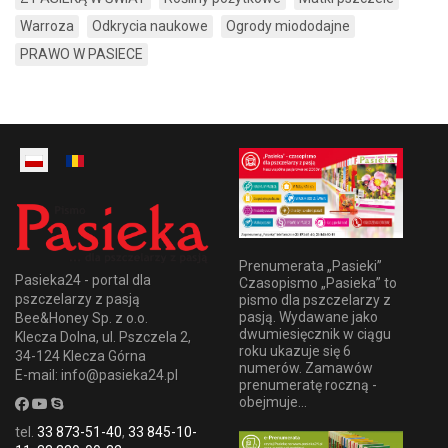
Warroza
Odkrycia naukowe
Ogrody miododajne
PRAWO W PASIECE
Prenumerata „Pasieki”
Pasieka24 - portal dla
Czasopismo „Pasieka” to
pszczelarzy z pasją
pismo dla pszczelarzy z
pasją. Wydawane jako
Bee&Honey Sp. z o.o.
dwumiesięcznik w ciągu
Klecza Dolna, ul. Pszczela 2,
roku ukazuje się 6
34-124 Klecza Górna
numerów. Zamawów
E-mail: info@pasieka24.pl
prenumeratę roczną -
obejmuje...
tel.
33 873-51-40
,
33 845-10-