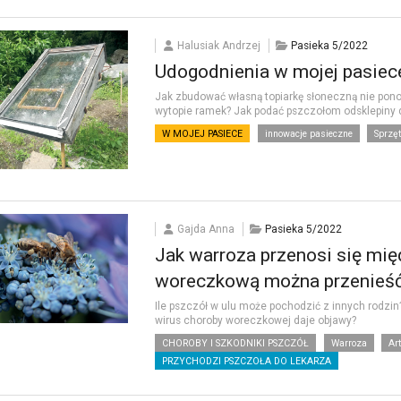
Halusiak Andrzej
Pasieka 5/2022
Udogodnienia w mojej pasiece
Jak zbudować własną topiarkę słoneczną nie pon
wytopie ramek? Jak podać pszczołom odsklepiny 
W MOJEJ PASIECE
innowacje pasieczne
Sprzęt
Gajda Anna
Pasieka 5/2022
Jak warroza przenosi się mi
woreczkową można przenieść
Ile pszczół w ulu może pochodzić z innych rodzin? 
wirus choroby woreczkowej daje objawy?
CHOROBY I SZKODNIKI PSZCZÓŁ
Warroza
Ar
PRZYCHODZI PSZCZOŁA DO LEKARZA