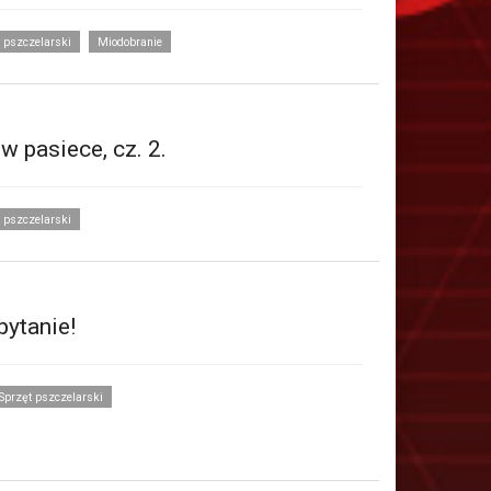
 pszczelarski
Miodobranie
 pasiece, cz. 2.
 pszczelarski
pytanie!
Sprzęt pszczelarski