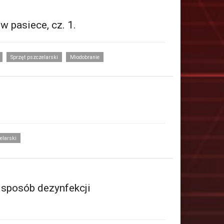
 pasiece, cz. 1.
Sprzęt pszczelarski
Miodobranie
elarski
 sposób dezynfekcji