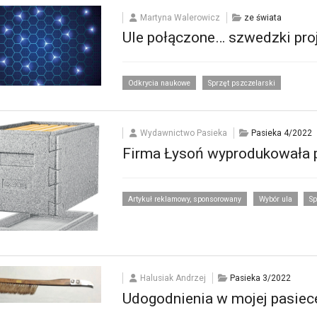
Martyna Walerowicz
ze świata
Ule połączone… szwedzki pro
Odkrycia naukowe
Sprzęt pszczelarski
Wydawnictwo Pasieka
Pasieka 4/2022
Firma Łysoń wyprodukowała p
Artykuł reklamowy, sponsorowany
Wybór ula
Sp
Halusiak Andrzej
Pasieka 3/2022
Udogodnienia w mojej pasiec