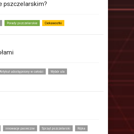
ie pszczelarskim?
Porady pszczelarskie
Ciekawostki
ołami
Artykuł udostępniony w całości
Wybór ula
innowacje pasieczne
Sprzęt pszczelarski
Rójka