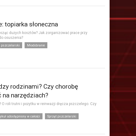
: topiarka słoneczna
osząc dużych kosztów? Jak zorganizować prace przy
do osuszenia?
 pszczelarski
Miodobranie
ędzy rodzinami? Czy chorobę
 na narzędziach?
O roli trutni i pożytku w reinwazji dręcza pszczelego. Czy
tykuł udostępniony w całości
Sprzęt pszczelarski