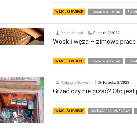
W MOJEJ PASIECE
innowacje pasieczne
Sprzęt
Piątek Michał
Pasieka 2/2022
Wosk i węza – zimowe prace w
W MOJEJ PASIECE
innowacje pasieczne
Sprzęt
Podgajny Sławomir
Pasieka 2/2022
Grzać czy nie grzać? Oto jest 
W MOJEJ PASIECE
GOSPODARKA PASIECZNA