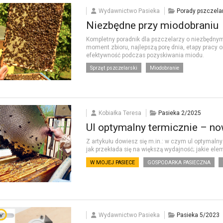
Wydawnictwo Pasieka
Porady pszczela
Niezbędne przy miodobraniu
Kompletny poradnik dla pszczelarzy o niezbędny
moment zbioru, najlepszą porę dnia, etapy pracy o
efektywność podczas pozyskiwania miodu.
Sprzęt pszczelarski
Miodobranie
Kobiałka Teresa
Pasieka 2/2025
Ul optymalny termicznie – n
Z artykułu dowiesz się m.in.: w czym ul optymalny
jak przekłada się na większą wydajność; jakie ele
W MOJEJ PASIECE
GOSPODARKA PASIECZNA
Wydawnictwo Pasieka
Pasieka 5/2023