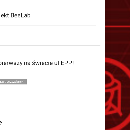
jekt BeeLab
ierwszy na świecie ul EPP!
rzęt pszczelarski
e