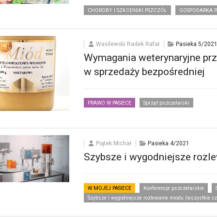
CHOROBY I SZKODNIKI PSZCZÓŁ
GOSPODARKA P
Wasilewski Radek Rafał
Pasieka 5/202
Wymagania weterynaryjne prz
w sprzedaży bezpośredniej
PRAWO W PASIECE
Sprzęt pszczelarski
Piątek Michał
Pasieka 4/2021
Szybsze i wygodniejsze rozle
W MOJEJ PASIECE
Konferencje pszczelarskie
Szybsze i wygodniejsze rozlewanie miodu (wszystkie cz