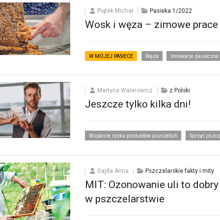
Piątek Michał
Pasieka 1/2022
Wosk i węza – zimowe prace w
W MOJEJ PASIECE
Węza
innowacje pasieczne
Martyna Walerowicz
z Polski
Jeszcze tylko kilka dni!
Wsparcie rynku produktów pszczelich
Sprzęt pszcz
Gajda Anna
Pszczelarskie fakty i mity
MIT: Ozonowanie uli to dobry
w pszczelarstwie