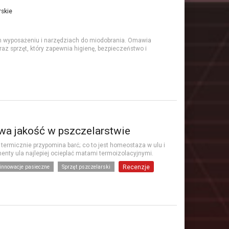
rskie
m wyposażeniu i narzędziach do miodobrania. Omawia
raz sprzęt, który zapewnia higienę, bezpieczeństwo i
owa jakość w pszczelarstwie
 termicznie przypomina barć; co to jest homeostaza w ulu i
menty ula najlepiej ocieplać matami termoizolacyjnymi.
innowacje pasieczne
Sprzęt pszczelarski
Recenzje