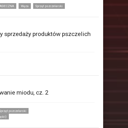
ASIECZNA
Węza
Sprzęt pszczelarski
1
y sprzedaży produktów pszczelich
wanie miodu, cz. 2
Sprzęt pszczelarski
ęści)