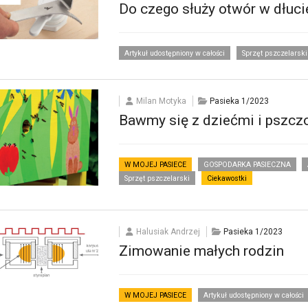
Do czego służy otwór w dłuc
Artykuł udostępniony w całości
Sprzęt pszczelarski
Milan Motyka
Pasieka 1/2023
Bawmy się z dziećmi i pszcz
W MOJEJ PASIECE
GOSPODARKA PASIECZNA
Sprzęt pszczelarski
Ciekawostki
Halusiak Andrzej
Pasieka 1/2023
Zimowanie małych rodzin
W MOJEJ PASIECE
Artykuł udostępniony w całości