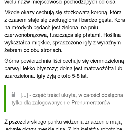
wielu nazw miejscowości pochodzących od cisa.
Młode okazy cechują się stożkowatą koroną, która
z czasem staje się zaokrąglona i bardzo gęsta. Kora
na młodych pędach jest zielona, na pniu
czerwonobrązowa, łuszcząca się płatami. Roślina
wykształca miękkie, spłaszczone igły z wyraźnym
żebrem po obu stronach.
Górna powierzchnia liści cechuje się ciemnozieloną
barwą i lekko błyszczy; dolna jest matowożółta lub
szarozielona. Igły żyją około 5-8 lat.
[...] - część treści ukryta, w całości dostępna
tylko dla zalogowanych
e-Prenumeratorów
Z pszczelarskiego punku widzenia znaczenie mają
jedynie okazy męskie cisa. Z ich kwiatów robotnice