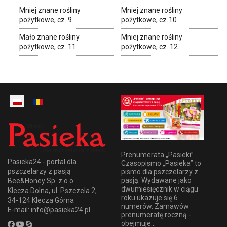
Mniej znane rośliny
Mniej znane rośliny
pożytkowe, cz. 9.
pożytkowe, cz. 10.
Mało znane rośliny
Mniej znane rośliny
pożytkowe, cz. 11.
pożytkowe, cz. 12.
Prenumerata „Pasieki”
Pasieka24 - portal dla
Czasopismo „Pasieka” to
pszczelarzy z pasją
pismo dla pszczelarzy z
pasją. Wydawane jako
Bee&Honey Sp. z o.o.
dwumiesięcznik w ciągu
Klecza Dolna, ul. Pszczela 2,
roku ukazuje się 6
34-124 Klecza Górna
numerów. Zamawów
E-mail: info@pasieka24.pl
prenumeratę roczną -
obejmuje...