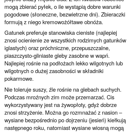
mogą zbierać pyłek, o ile wystąpią dobre warunki
pogodowe (słoneczne, bezwietrzne dni). Zbieraczki
formują z niego kremowożółtawe obnóża.
Gatunek preferuje stanowiska cieniste (najlepiej
znosi ocienienie ze wszystkich rodzimych gatunków
iglastych) oraz próchniczne, przepuszczalne,
piaszczysto-gliniaste gleby zasobne w wapń.
Najlepiej rośnie na podłożach lekko wilgotnych lub
wilgotnych o dużej zasobności w składniki
pokarmowe.
Nie toleruje suszy, źle rośnie na glebach suchych.
Podczas mroźnych zim może przemarzać. Cis
wykorzystywany jest na żywopłoty, gdyż dobrze
znosi strzyżenie. Można go rozmnażać z nasion –
wysiane bezpośrednio po dojrzeniu (jesień) kiełkują
następnego roku, natomiast wysiane wiosną mogą