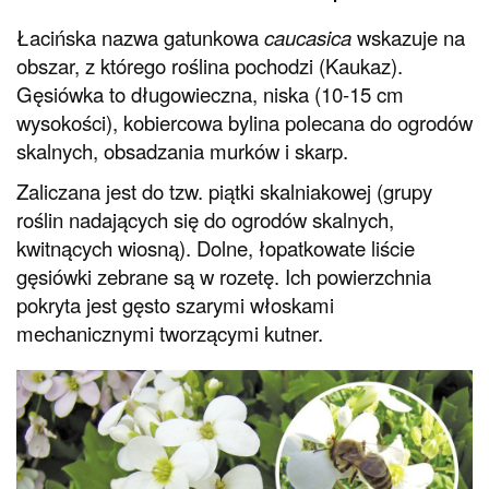
Łacińska nazwa gatunkowa
caucasica
wskazuje na
obszar, z którego roślina pochodzi (Kaukaz).
Gęsiówka to długowieczna, niska (10-15 cm
wysokości), kobiercowa bylina polecana do ogrodów
skalnych, obsadzania murków i skarp.
Zaliczana jest do tzw. piątki skalniakowej (grupy
roślin nadających się do ogrodów skalnych,
kwitnących wiosną). Dolne, łopatkowate liście
gęsiówki zebrane są w rozetę. Ich powierzchnia
pokryta jest gęsto szarymi włoskami
mechanicznymi tworzącymi kutner.