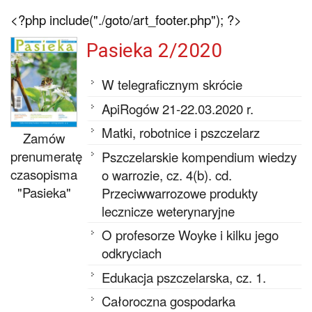
<?php include("./goto/art_footer.php"); ?>
Pasieka 2/2020
W telegraficznym skrócie
ApiRogów 21-22.03.2020 r.
Matki, robotnice i pszczelarz
Zamów
prenumeratę
Pszczelarskie kompendium wiedzy
czasopisma
o warrozie, cz. 4(b). cd.
"Pasieka"
Przeciwwarrozowe produkty
lecznicze weterynaryjne
O profesorze Woyke i kilku jego
odkryciach
Edukacja pszczelarska, cz. 1.
Całoroczna gospodarka