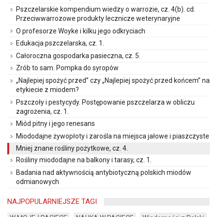
Pszczelarskie kompendium wiedzy o warrozie, cz. 4(b). cd.
Przeciwwarrozowe produkty lecznicze weterynaryjne
O profesorze Woyke i kilku jego odkryciach
Edukacja pszczelarska, cz. 1.
Całoroczna gospodarka pasieczna, cz. 5.
Zrób to sam. Pompka do syropów
„Najlepiej spożyć przed” czy „Najlepiej spożyć przed końcem” na
etykiecie z miodem?
Pszczoły i pestycydy. Postępowanie pszczelarza w obliczu
zagrożenia, cz. 1.
Miód pitny i jego renesans
Miododajne żywopłoty i zarośla na miejsca jałowe i piaszczyste
Mniej znane rośliny pożytkowe, cz. 4.
Rośliny miododajne na balkony i tarasy, cz. 1.
Badania nad aktywnością antybiotyczną polskich miodów
odmianowych
NAJPOPULARNIEJSZE TAGI