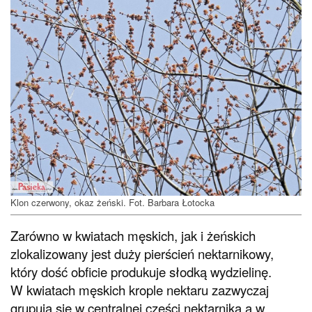
Klon czerwony, okaz żeński. Fot. Barbara Łotocka
Zarówno w kwiatach męskich, jak i żeńskich
zlokalizowany jest duży pierścień nektarnikowy,
który dość obficie produkuje słodką wydzielinę.
W kwiatach męskich krople nektaru zazwyczaj
grupują się w centralnej części nektarnika a w