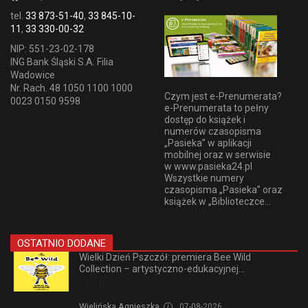
tel.
33 873-51-40
,
33 845-10-
11
,
33 330-00-32
NIP: 551-23-02-178
ING Bank Śląski S.A. Filia
Wadowice
Nr. Rach. 48 1050 1100 1000
Czym jest e-Prenumerata?
0023 0150 9598
e-Prenumerata to pełny
dostęp do książek i
numerów czasopisma
„Pasieka” w aplikacji
mobilnej oraz w serwisie
w www.pasieka24.pl
Wszystkie numery
czasopisma „Pasieka” oraz
książek w „Biblioteczce...
OSTATNIO DODANE
Wielki Dzień Pszczół: premiera Bee Wild
Collection – artystyczno-edukacyjnej...
z Polski
Wielińska Agnieszka,
07-08-2026