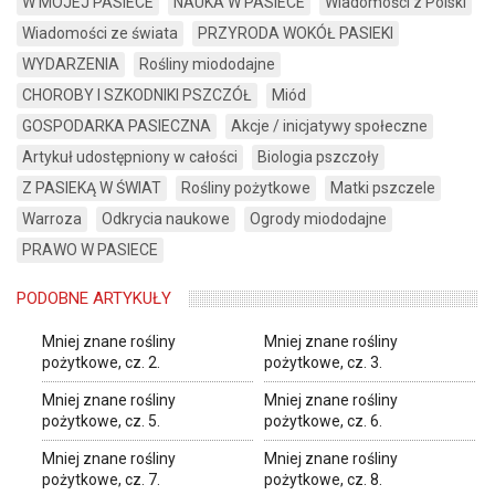
W MOJEJ PASIECE
NAUKA W PASIECE
Wiadomości z Polski
Wiadomości ze świata
PRZYRODA WOKÓŁ PASIEKI
WYDARZENIA
Rośliny miododajne
CHOROBY I SZKODNIKI PSZCZÓŁ
Miód
GOSPODARKA PASIECZNA
Akcje / inicjatywy społeczne
Artykuł udostępniony w całości
Biologia pszczoły
Z PASIEKĄ W ŚWIAT
Rośliny pożytkowe
Matki pszczele
Warroza
Odkrycia naukowe
Ogrody miododajne
PRAWO W PASIECE
PODOBNE ARTYKUŁY
Mniej znane rośliny
Mniej znane rośliny
pożytkowe, cz. 2.
pożytkowe, cz. 3.
Mniej znane rośliny
Mniej znane rośliny
pożytkowe, cz. 5.
pożytkowe, cz. 6.
Mniej znane rośliny
Mniej znane rośliny
pożytkowe, cz. 7.
pożytkowe, cz. 8.