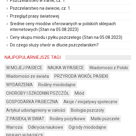
Pszczelarstwo w Iranie, cz. 1.
Pszczelarstwo na świecie, cz. 1.
Przegląd prasy światowej
Średnie ceny miodów oferowanych w polskich sklepach
internetowych (Stan na 05.08.2023)
Ceny skupu miodu i pyłku pszczelego (Stan na 05.08.2023)
Do czego służy otwór w dłucie pszczelarskim?
NAJPOPULARNIEJSZE TAGI
W MOJEJ PASIECE
NAUKA W PASIECE
Wiadomości z Polski
Wiadomości ze świata
PRZYRODA WOKÓŁ PASIEKI
WYDARZENIA
Rośliny miododajne
CHOROBY I SZKODNIKI PSZCZÓŁ
Miód
GOSPODARKA PASIECZNA
Akcje / inicjatywy społeczne
Artykuł udostępniony w całości
Biologia pszczoły
Z PASIEKĄ W ŚWIAT
Rośliny pożytkowe
Matki pszczele
Warroza
Odkrycia naukowe
Ogrody miododajne
PRAWO W PASIECE