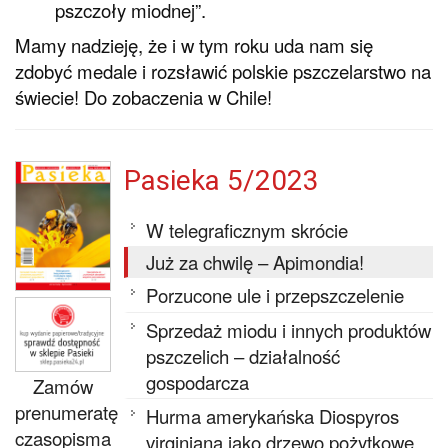
pszczoły miodnej”.
Mamy nadzieję, że i w tym roku uda nam się
zdobyć medale i rozsławić polskie pszczelarstwo na
świecie! Do zobaczenia w Chile!
Pasieka 5/2023
W telegraficznym skrócie
Już za chwilę – Apimondia!
Porzucone ule i przepszczelenie
Sprzedaż miodu i innych produktów
pszczelich – działalność
gospodarcza
Zamów
prenumeratę
Hurma amerykańska Diospyros
czasopisma
virginiana jako drzewo pożytkowe,