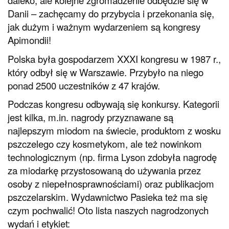
daleko, ale kolejne zgromadzenie odbędzie się w
Danii – zachęcamy do przybycia i przekonania się,
jak dużym i ważnym wydarzeniem są kongresy
Apimondii!
Polska była gospodarzem XXXI kongresu w 1987 r.,
który odbył się w Warszawie. Przybyło na niego
ponad 2500 uczestników z 47 krajów.
Podczas kongresu odbywają się konkursy. Kategorii
jest kilka, m.in. nagrody przyznawane są
najlepszym miodom na świecie, produktom z wosku
pszczelego czy kosmetykom, ale też nowinkom
technologicznym (np. firma Lyson zdobyła nagrodę
za miodarkę przystosowaną do używania przez
osoby z niepełnosprawnościami) oraz publikacjom
pszczelarskim. Wydawnictwo Pasieka też ma się
czym pochwalić! Oto lista naszych nagrodzonych
wydań i etykiet: