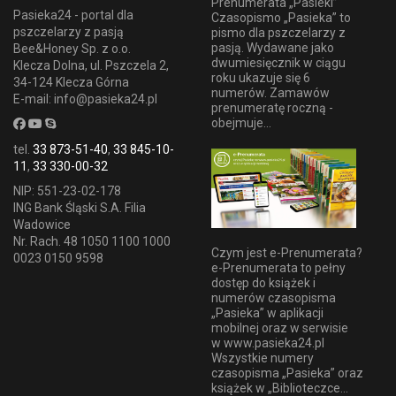
Prenumerata „Pasieki”
Pasieka24 - portal dla
Czasopismo „Pasieka” to
pszczelarzy z pasją
pismo dla pszczelarzy z
pasją. Wydawane jako
Bee&Honey Sp. z o.o.
dwumiesięcznik w ciągu
Klecza Dolna, ul. Pszczela 2,
roku ukazuje się 6
34-124 Klecza Górna
numerów. Zamawów
E-mail: info@pasieka24.pl
prenumeratę roczną -
obejmuje...
tel.
33 873-51-40
,
33 845-10-
11
,
33 330-00-32
NIP: 551-23-02-178
ING Bank Śląski S.A. Filia
Wadowice
Nr. Rach. 48 1050 1100 1000
Czym jest e-Prenumerata?
0023 0150 9598
e-Prenumerata to pełny
dostęp do książek i
numerów czasopisma
„Pasieka” w aplikacji
mobilnej oraz w serwisie
w www.pasieka24.pl
Wszystkie numery
czasopisma „Pasieka” oraz
książek w „Biblioteczce...