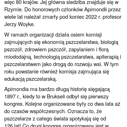
więc 80 krajów. Jej główna siedziba znajduje się w
Rzymie. Do honorowych członków Apimondii przez
wiele lat należał zmarły pod koniec 2022 r. profesor
Jerzy Woyke.
W ramach organizacji działa osiem komisji
zajmujących się ekonomią pszczelarstwa, biologią
pszczół, zdrowiem pszczół, zapylaniem i florą
miododajną, technologią pszczelarstwa, apiterapią i
pszczelarstwem jako drogą do rozwoju wsi. W tym
roku powstanie również komisja zajmująca się
edukacją pszczelarską.
Apimondia ma bardzo długą historię sięgającą
1897 r., kiedy to w Brukseli odbył się pierwszy
kongres. Kolejne organizowane były co dwa lata aż
do czasów współczesnych. Oznacza to, że
pszczelarze z całego świata spotykają się od
126 lat! Co drugi kongres organizowany jest w