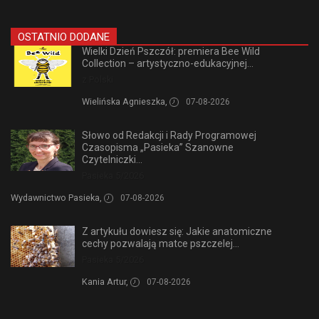
OSTATNIO DODANE
Wielki Dzień Pszczół: premiera Bee Wild
Collection – artystyczno-edukacyjnej...
z Polski
Wielińska Agnieszka,
07-08-2026
Słowo od Redakcji i Rady Programowej
Czasopisma „Pasieka” Szanowne
Czytelniczki...
Pasieka 5/2026
Wydawnictwo Pasieka,
07-08-2026
Z artykułu dowiesz się: Jakie anatomiczne
cechy pozwalają matce pszczelej...
Pasieka 5/2026
Kania Artur,
07-08-2026