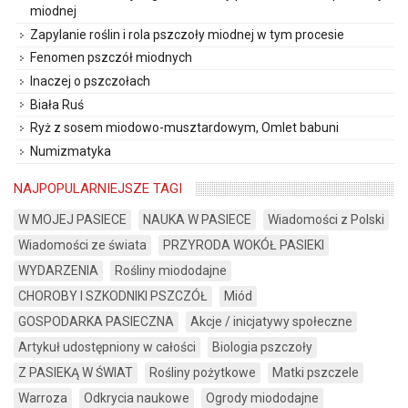
miodnej
Zapylanie roślin i rola pszczoły miodnej w tym procesie
Fenomen pszczół miodnych
Inaczej o pszczołach
Biała Ruś
Ryż z sosem miodowo-musztardowym, Omlet babuni
Numizmatyka
NAJPOPULARNIEJSZE TAGI
W MOJEJ PASIECE
NAUKA W PASIECE
Wiadomości z Polski
Wiadomości ze świata
PRZYRODA WOKÓŁ PASIEKI
WYDARZENIA
Rośliny miododajne
CHOROBY I SZKODNIKI PSZCZÓŁ
Miód
GOSPODARKA PASIECZNA
Akcje / inicjatywy społeczne
Artykuł udostępniony w całości
Biologia pszczoły
Z PASIEKĄ W ŚWIAT
Rośliny pożytkowe
Matki pszczele
Warroza
Odkrycia naukowe
Ogrody miododajne