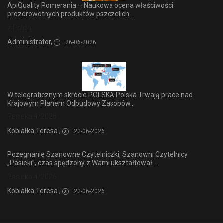
ApiQuality Pomerania – Naukowa ocena właściwości
prozdrowotnych produktów pszczelich...
z Polski
Administrator,
26-06-2026
W telegraficznym skrócie POLSKA Polska Trwają prace nad
Krajowym Planem Odbudowy Zasobów...
Pasieka 4/2026
Kobiałka Teresa ,
22-06-2026
Pożegnanie Szanowne Czytelniczki, Szanowni Czytelnicy
„Pasieki”, czas spędzony z Wami ukształtował...
Pasieka 4/2026
Kobiałka Teresa ,
22-06-2026