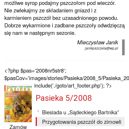
możliwe syrop podajmy pszczołom pod wieczór.
Nie zwlekajmy ze składaniem gniazd i z
karmieniem pszczół bez uzasadnionego powodu.
Dobrze wykarmione i zadbane pszczoły odwdzięczą
się nam w następnym sezonie.
Mieczysław Janik
janikpszczela@wp.pl
<?php $pas='2008nr5str8';
$pasCov='images/stories/Pasieka/2008_5/Pasieka_200
include('./goto/art_footer.php'); ?>
Pasieka 5/2008
Biesiada u „Sądeckiego Bartnika”
Przygotowania pszczół do zimowli
Zamów