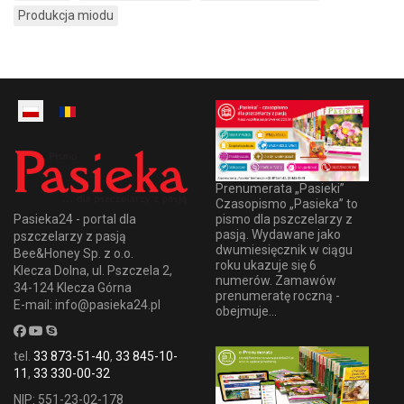
Produkcja miodu
Prenumerata „Pasieki”
Czasopismo „Pasieka” to
pismo dla pszczelarzy z
Pasieka24 - portal dla
pasją. Wydawane jako
pszczelarzy z pasją
dwumiesięcznik w ciągu
Bee&Honey Sp. z o.o.
roku ukazuje się 6
Klecza Dolna, ul. Pszczela 2,
numerów. Zamawów
34-124 Klecza Górna
prenumeratę roczną -
E-mail: info@pasieka24.pl
obejmuje...
tel.
33 873-51-40
,
33 845-10-
11
,
33 330-00-32
NIP: 551-23-02-178