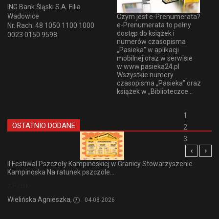
ING Bank Śląski S.A. Filia
Wadowice
Czym jest e-Prenumerata?
e-Prenumerata to pełny
Nr. Rach. 48 1050 1100 1000
dostęp do książek i
0023 0150 9598
numerów czasopisma
„Pasieka” w aplikacji
mobilnej oraz w serwisie
w www.pasieka24.pl
Wszystkie numery
czasopisma „Pasieka” oraz
książek w „Biblioteczce...
1
OSTATNIO DODANE
2
3
II Festiwal Pszczoły Kampinoskiej w Granicy Stowarzyszenie
Kampinoska Na ratunek pszczole...
z Polski
Wielińska Agnieszka,
04-08-2026