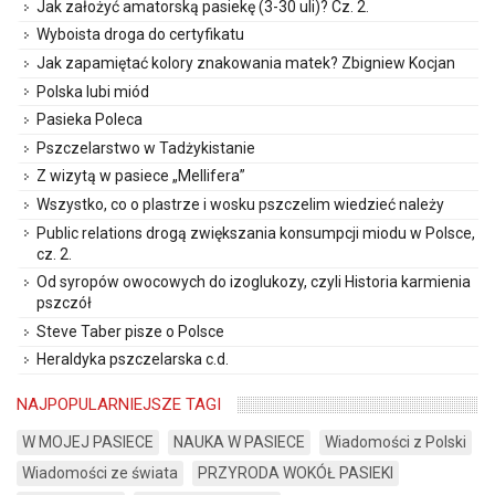
Jak założyć amatorską pasiekę (3-30 uli)? Cz. 2.
Wyboista droga do certyfikatu
Jak zapamiętać kolory znakowania matek? Zbigniew Kocjan
Polska lubi miód
Pasieka Poleca
Pszczelarstwo w Tadżykistanie
Z wizytą w pasiece „Mellifera”
Wszystko, co o plastrze i wosku pszczelim wiedzieć należy
Public relations drogą zwiększania konsumpcji miodu w Polsce,
cz. 2.
Od syropów owocowych do izoglukozy, czyli Historia karmienia
pszczół
Steve Taber pisze o Polsce
Heraldyka pszczelarska c.d.
NAJPOPULARNIEJSZE TAGI
W MOJEJ PASIECE
NAUKA W PASIECE
Wiadomości z Polski
Wiadomości ze świata
PRZYRODA WOKÓŁ PASIEKI