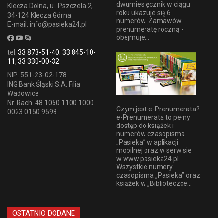
dwumiesięcznik w ciągu
Klecza Dolna, ul. Pszczela 2,
roku ukazuje się 6
34-124 Klecza Górna
numerów. Zamawów
E-mail: info@pasieka24.pl
prenumeratę roczną -
obejmuje...
tel.
33 873-51-40
,
33 845-10-
11
,
33 330-00-32
NIP: 551-23-02-178
ING Bank Śląski S.A. Filia
Wadowice
Nr. Rach. 48 1050 1100 1000
Czym jest e-Prenumerata?
0023 0150 9598
e-Prenumerata to pełny
dostęp do książek i
numerów czasopisma
„Pasieka” w aplikacji
mobilnej oraz w serwisie
w www.pasieka24.pl
Wszystkie numery
czasopisma „Pasieka” oraz
książek w „Biblioteczce...
OSTATNIO DODANE