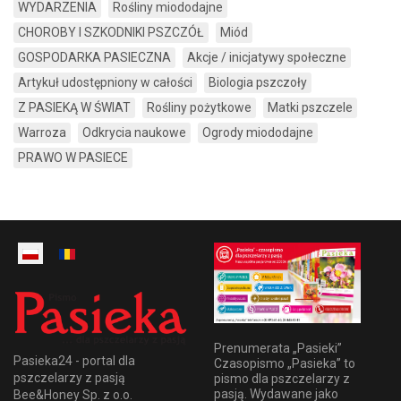
WYDARZENIA
Rośliny miododajne
CHOROBY I SZKODNIKI PSZCZÓŁ
Miód
GOSPODARKA PASIECZNA
Akcje / inicjatywy społeczne
Artykuł udostępniony w całości
Biologia pszczoły
Z PASIEKĄ W ŚWIAT
Rośliny pożytkowe
Matki pszczele
Warroza
Odkrycia naukowe
Ogrody miododajne
PRAWO W PASIECE
Prenumerata „Pasieki”
Pasieka24 - portal dla
Czasopismo „Pasieka” to
pszczelarzy z pasją
pismo dla pszczelarzy z
pasją. Wydawane jako
Bee&Honey Sp. z o.o.