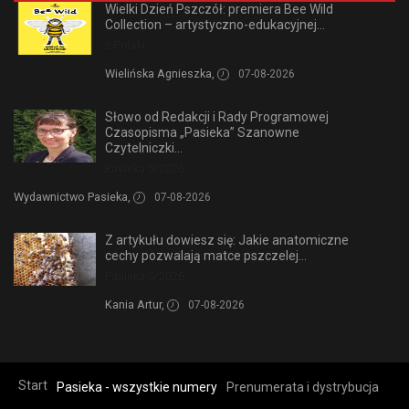
Wielki Dzień Pszczół: premiera Bee Wild
Collection – artystyczno-edukacyjnej...
z Polski
Wielińska Agnieszka,
07-08-2026
Słowo od Redakcji i Rady Programowej
Czasopisma „Pasieka” Szanowne
Czytelniczki...
Pasieka 5/2026
Wydawnictwo Pasieka,
07-08-2026
Z artykułu dowiesz się: Jakie anatomiczne
cechy pozwalają matce pszczelej...
Pasieka 5/2026
Kania Artur,
07-08-2026
Start
Pasieka - wszystkie numery
Prenumerata i dystrybucja