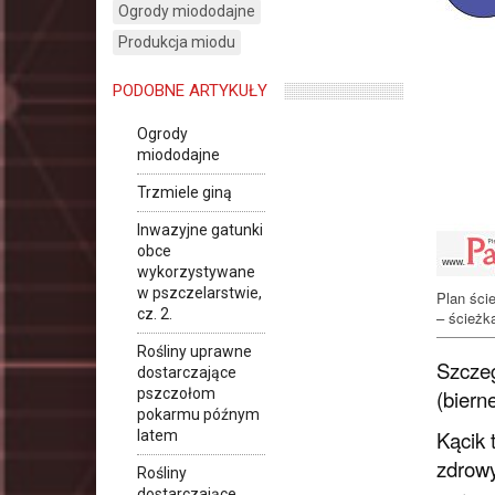
Ogrody miododajne
Produkcja miodu
PODOBNE ARTYKUŁY
Ogrody
miododajne
Trzmiele giną
Inwazyjne gatunki
obce
wykorzystywane
w pszczelarstwie,
Plan ście
cz. 2.
– ścieżk
Rośliny uprawne
Szczeg
dostarczające
pszczołom
(biern
pokarmu późnym
Kącik 
latem
zdrowy
Rośliny
dostarczające