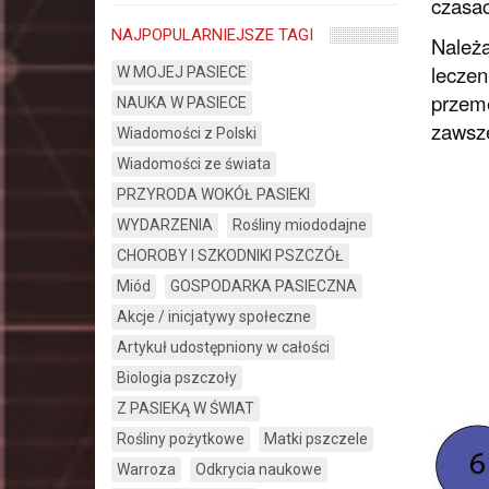
czasac
NAJPOPULARNIEJSZE TAGI
Należą
leczen
W MOJEJ PASIECE
przemę
NAUKA W PASIECE
zawsze
Wiadomości z Polski
Wiadomości ze świata
PRZYRODA WOKÓŁ PASIEKI
WYDARZENIA
Rośliny miododajne
CHOROBY I SZKODNIKI PSZCZÓŁ
Miód
GOSPODARKA PASIECZNA
Akcje / inicjatywy społeczne
Artykuł udostępniony w całości
Biologia pszczoły
Z PASIEKĄ W ŚWIAT
Rośliny pożytkowe
Matki pszczele
Warroza
Odkrycia naukowe