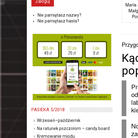
Maria 
Małg
Nie pamiętasz nazwy?
Po
Nie pamiętasz hasła?
Przygo
Ką
po
Pr
od
la
ki
PASIEKA 5/2018
Wrzesień–październik
No
Na ratunek pszczołom – candy board
za
Kremowanie miodu