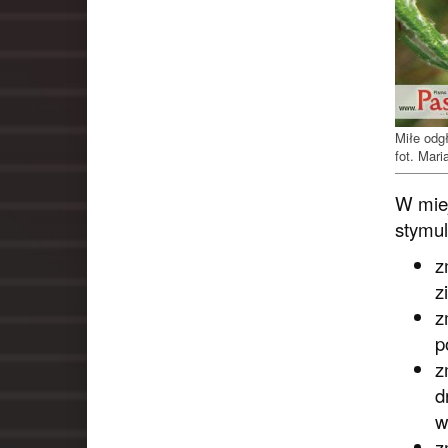
Miłe odgł
fot. Mari
W miej
stymul
z
z
z
p
z
d
w
z