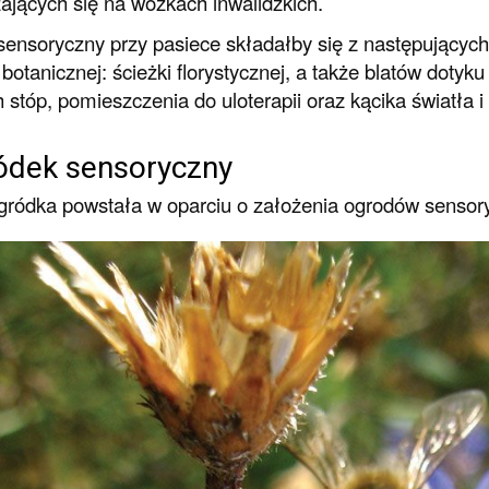
ających się na wózkach inwalidzkich.
sensoryczny przy pasiece składałby się z następujący
 botanicznej: ścieżki florystycznej, a także blatów dotyk
 stóp, pomieszczenia do uloterapii oraz kącika światła i 
ódek sensoryczny
gródka powstała w oparciu o założenia ogrodów sensor