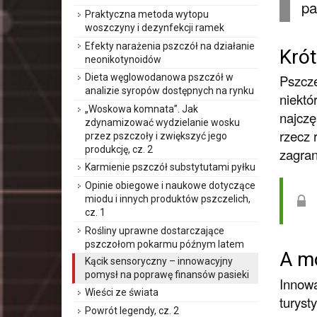
pa
Praktyczna metoda wytopu
woszczyny i dezynfekcji ramek
Efekty narażenia pszczół na działanie
Krót
neonikotynoidów
Dieta węglowodanowa pszczół w
Pszcze
analizie syropów dostępnych na rynku
niektó
„Woskowa komnata”. Jak
najczę
zdynamizować wydzielanie wosku
rzecz 
przez pszczoły i zwiększyć jego
produkcję, cz. 2
zagran
Karmienie pszczół substytutami pyłku
Opinie obiegowe i naukowe dotyczące
miodu i innych produktów pszczelich,
cz. 1
Rośliny uprawne dostarczające
pszczołom pokarmu późnym latem
A m
Kącik sensoryczny – innowacyjny
pomysł na poprawę finansów pasieki
Innowa
Wieści ze świata
turyst
Powrót legendy, cz. 2