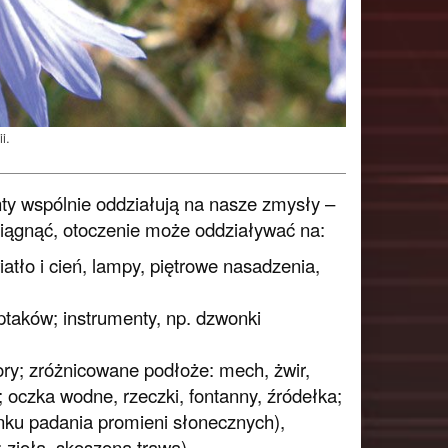
i.
nty wspólnie oddziałują na nasze zmysły –
osiągnąć, otoczenie może oddziaływać na:
iatło i cień, lampy, piętrowe nasadzenia,
ptaków; instrumenty, np. dzwonki
kory; zróżnicowane podłoże: mech, żwir,
; oczka wodne, rzeczki, fontanny, źródełka;
unku padania promieni słonecznych),
 zioła, skoszona trawa),