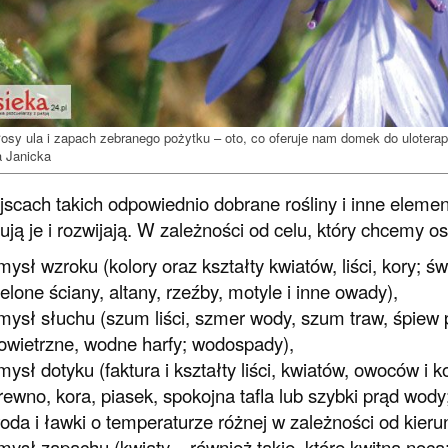
osy ula i zapach zebranego pożytku – oto, co oferuje nam domek do uloterapi
a Janicka
scach takich odpowiednio dobrane rośliny i inne eleme
ują je i rozwijają. W zależności od celu, który chcemy 
mysł wzroku (kolory oraz kształty kwiatów, liści, kory; św
ielone ściany, altany, rzeźby, motyle i inne owady),
mysł słuchu (szum liści, szmer wody, szum traw, śpiew 
owietrzne, wodne harfy; wodospady),
mysł dotyku (faktura i kształty liści, kwiatów, owoców i 
rewno, kora, piasek, spokojna tafla lub szybki prąd wody
oda i ławki o temperaturze różnej w zależności od kier
mysł zapachu (kwiaty – również takie, które kwitną nocą;