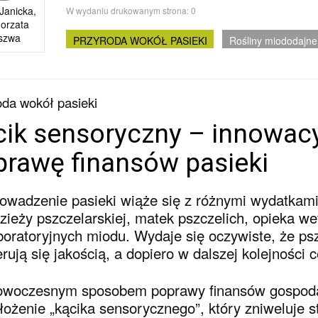
Janicka,
W wydaniu drukowanym strona:
0
orzata
szwa
PRZYRODA WOKÓŁ PASIEKI
Rośliny miododajne
da wokół pasieki
cik sensoryczny – innowac
prawę finansów pasieki
owadzenie pasieki wiąże się z różnymi wydatkami
zieży pszczelarskiej, matek pszczelich, opieka w
boratoryjnych miodu. Wydaje się oczywiste, że ps
erują się jakością, a dopiero w dalszej kolejności 
woczesnym sposobem poprawy finansów gospoda
łożenie „kącika sensorycznego”, który zniweluje s