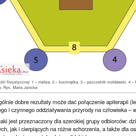
żki florystycznej: 1 – melisa, 2 – kocimiętka, 3 – pszczelnik mołdawski, 4 – f
a. Rys. Maria Janicka
ólnie dobre rezultaty może dać połączenie apiterapii (lec
ego i czynnego oddziaływania przyrody na człowieka – 
taki jest przeznaczony dla szerokiej grupy odbiorców: dz
ch, jak i cierpiących na różne schorzenia, a także dla