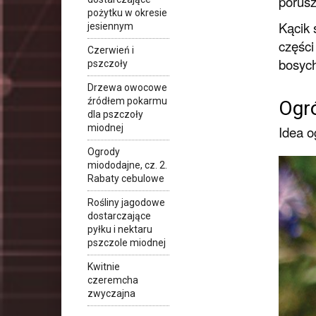
porusz
pożytku w okresie
Kącik 
jesiennym
części
Czerwień i
bosych
pszczoły
Drzewa owocowe
źródłem pokarmu
Ogr
dla pszczoły
miodnej
Idea o
Ogrody
miododajne, cz. 2.
Rabaty cebulowe
Rośliny jagodowe
dostarczające
pyłku i nektaru
pszczole miodnej
Kwitnie
czeremcha
zwyczajna