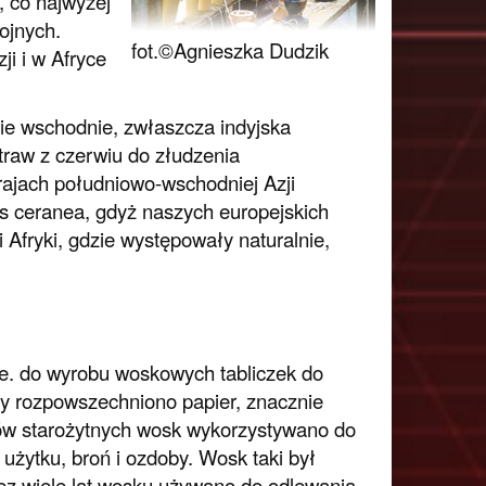
, co najwyżej
ojnych.
fot.©Agnieszka Dudzik
i i w Afryce
nie wschodnie, zwłaszcza indyjska
traw z czerwiu do złudzenia
rajach południowo-wschodniej Azji
s ceranea, gdyż naszych europejskich
 Afryki, gdzie występowały naturalnie,
e. do wyrobu woskowych tabliczek do
dy rozpowszechniono papier, znacznie
ów starożytnych wosk wykorzystywano do
żytku, broń i ozdoby. Wosk taki był
zez wiele lat wosku używano do odlewania