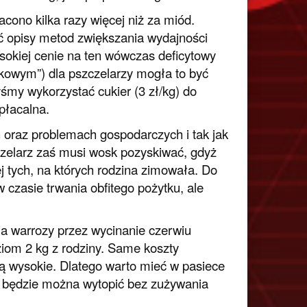
acono kilka razy więcej niż za miód.
źć opisy metod zwiększania wydajności
sokiej cenie na ten wówczas deficytowy
rtkowym”) dla pszczelarzy mogła to być
byśmy wykorzystać cukier (3 zł/kg) do
płacalna.
 oraz problemach gospodarczych i tak jak
szczelarz zaś musi wosk pozyskiwać, gdyż
j tych, na których rodzina zimowała. Do
 czasie trwania obfitego pożytku, ale
a warrozy przez wycinanie czerwiu
iom 2 kg z rodziny. Same koszty
dą wysokie. Dlatego warto mieć w pasiece
ry będzie można wytopić bez zużywania