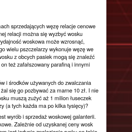
ach sprzedających węzę relacje cenowe
tnej relacji można się wyzbyć wosku
 wydajność woskowa może wzrosnąć,
go wielu pszczelarzy wykonuje węzę we
 wosku z obcych pasiek mogą się znaleźć
 on też zafałszowany parafiną i innymi
tów i środków używanych do zwalczania
al się go pozbywać za marne 10 zł. I nie
wosku muszą zużyć aż 1 milion łuseczek
 (a tych każda ma po kilka tysięcy)?
 wyrób i sprzedaż woskowej galanterii.
skowe. Zależnie od uzyskanej ceny wosk
m jest jedynie znalezienie rynku na takie