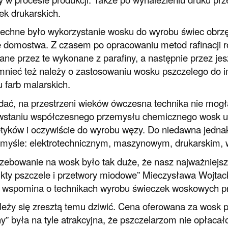
ek drukarskich.
chne było wykorzystanie wosku do wyrobu świec obrzędo
 domostwa. Z czasem po opracowaniu metod rafinacji r
ane przez te wykonane z parafiny, a następnie przez jesz
ieć też należy o zastosowaniu wosku pszczelego do im
 farb malarskich.
dać, na przestrzeni wieków ówczesna technika nie mogł
staniu współczesnego przemysłu chemicznego wosk uży
yków i oczywiście do wyrobu węzy. Do niedawna jedna
myśle: elektrotechnicznym, maszynowym, drukarskim, w
zebowanie na wosk było tak duże, że nasz najważniejszy
kty pszczele i przetwory miodowe” Mieczysława Wojtac
e wspomina o technikach wyrobu świeczek woskowych pr
leży się zresztą temu dziwić. Cena oferowana za wosk
” była na tyle atrakcyjna, że pszczelarzom nie opłacał