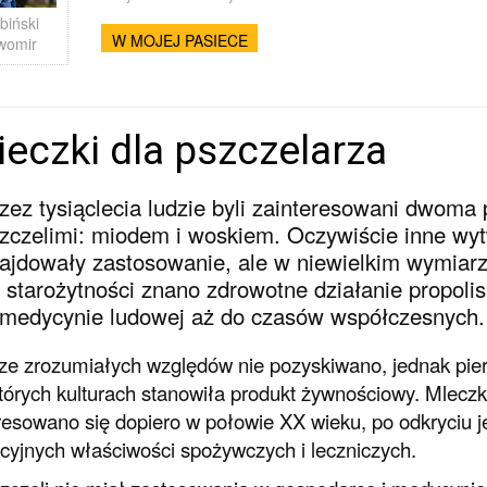
biński
W MOJEJ PASIECE
womir
eczki dla pszczelarza
zez tysiąclecia ludzie byli zainteresowani dwom
zczelimi: miodem i woskiem. Oczywiście inne wyt
ajdowały zastosowanie, ale w niewielkim wymiar
 starożytności znano zdrowotne działanie propolis
medycynie ludowej aż do czasów współczesnych.
ze zrozumiałych względów nie pozyskiwano, jednak pie
tórych kulturach stanowiła produkt żywnościowy. Mlecz
resowano się dopiero w połowie XX wieku, po odkryciu j
cyjnych właściwości spożywczych i leczniczych.