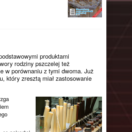
a podstawowymi produktami
wory rodziny pszczelej też
ze w porównaniu z tymi dwoma. Już
u, który zresztą miał zastosowanie
rzga
kiem
ego