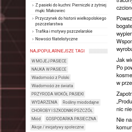
Z pasieki do kuchni: Pierniczki z żytniej
czcion
mąki. Makowiec
Powsze
Przyczynek do historii wielkopolskiego
pszczelarstwa
bogate
Trafika i motywy pszczelarskie
wypier
Nowości filatelistyczne
Wspomn
wyrobu
NAJPOPULARNIEJSZE TAGI
Jak wi
W MOJEJ PASIECE
Po pow
NAUKA W PASIECE
kosmet
Wiadomości z Polski
w prze
Wiadomości ze świata
Zapotr
PRZYRODA WOKÓŁ PASIEKI
„Produ
WYDARZENIA
Rośliny miododajne
nic ni
CHOROBY I SZKODNIKI PSZCZÓŁ
Nie na
Miód
GOSPODARKA PASIECZNA
komuny
Akcje / inicjatywy społeczne