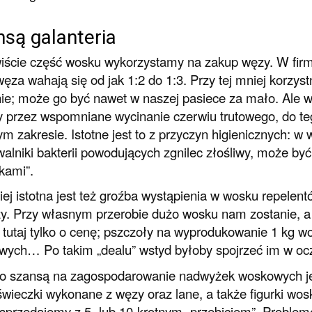
są galanteria
ście część wosku wykorzystamy na zakup węzy. W firm
ęza wahają się od jak 1:2 do 1:3. Przy tej mniej korzys
ie; może go być nawet w naszej pasiece za mało. Ale
 przez wspomniane wycinanie czerwiu trutowego, do te
m zakresie. Istotne jest to z przyczyn higienicznych: w
walniki bakterii powodujących zgnilec złośliwy, może być
kami”.
ej istotna jest też groźba wystąpienia w wosku repelen
y. Przy własnym przerobie dużo wosku nam zostanie, a ż
 tutaj tylko o cenę; pszczoły na wyprodukowanie 1 kg 
ych… Po takim „dealu” wstyd byłoby spojrzeć im w oczy
o szansą na zagospodarowanie nadwyżek woskowych jest
świeczki wykonane z węzy oraz lane, a także figurki wo
sprzedajemy z 5- lub 10-krotnym „przebiciem”. Probleme