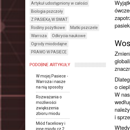
Wyjątk
Artykuł udostępniony w całości
ówczes
Biologia pszczoły
zapotr
Z PASIEKĄ W ŚWIAT
pasiek
Rośliny pożytkowe
Matki pszczele
Warroza
Odkrycia naukowe
Wos
Ogrody miododajne
PRAWO W PASIECE
Zmieni
global
PODOBNE ARTYKUŁY
znaczn
W mojej Pasiece -
Dlateg
Warroza i nasze
o ciep
na nią sposoby
W nasz
Rozważania o
według
możliwości
należy
zwiększenia
zbioru miodu
i sprz
Miód faceliowy i
Wtedy 
inne miody cz.2