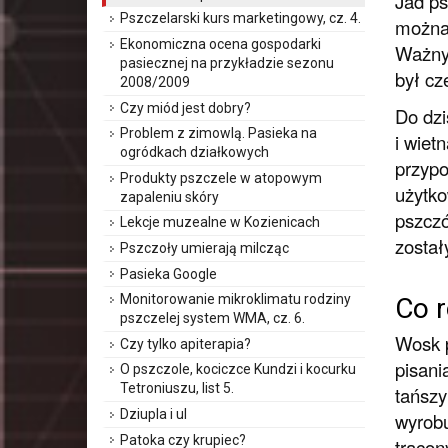
Jad ps
Pszczelarski kurs marketingowy, cz. 4.
można 
Ekonomiczna ocena gospodarki
Ważnym
pasiecznej na przykładzie sezonu
był cz
2008/2009
Czy miód jest dobry?
Do dzi
Problem z zimowlą. Pasieka na
i wiet
ogródkach działkowych
przypo
Produkty pszczele w atopowym
użytko
zapaleniu skóry
pszczó
Lekcje muzealne w Kozienicach
został
Pszczoły umierają milcząc
Pasieka Google
Monitorowanie mikroklimatu rodziny
Co 
pszczelej system WMA, cz. 6.
Wosk p
Czy tylko apiterapia?
pisani
O pszczole, kociczce Kundzi i kocurku
Tetroniuszu, list 5.
tańszy
Dziupla i ul
wyrobu
Patoka czy krupiec?
tracon