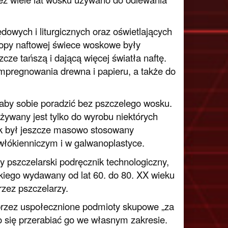
wych i liturgicznych oraz oświetlających
opy naftowej świece woskowe były
cze tańszą i dającą więcej światła naftę.
pregnowania drewna i papieru, a także do
aby sobie poradzić bez pszczelego wosku.
wany jest tylko do wyrobu niektórych
k był jeszcze masowo stosowany
łókienniczym i w galwanoplastyce.
 pszczelarski podręcznik technologiczny,
kiego wydawany od lat 60. do 80. XX wieku
zez pszczelarzy.
 przez uspołecznione podmioty skupowe „za
o się przerabiać go we własnym zakresie.