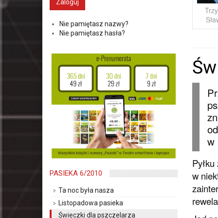
Trzy
Sła
Nie pamiętasz nazwy?
Nie pamiętasz hasła?
Świ
Pr
ps
zn
od
w 
Pyłku 
PASIEKA 6/2010
w niek
zainte
Ta noc była nasza
rewela
Listopadowa pasieka
Świeczki dla pszczelarza