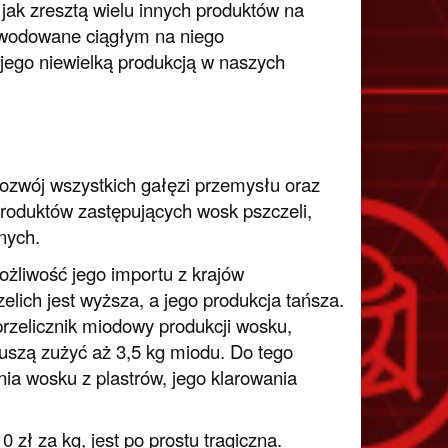
jak zresztą wielu innych produktów na
owodowane ciągłym na niego
ego niewielką produkcją w naszych
rozwój wszystkich gałęzi przemysłu oraz
roduktów zastępujących wosk pszczeli,
nych.
ożliwość jego importu z krajów
lich jest wyższa, a jego produkcja tańsza.
zelicznik miodowy produkcji wosku,
szą zużyć aż 3,5 kg miodu. Do tego
nia wosku z plastrów, jego klarowania
zł za kg, jest po prostu tragiczna.