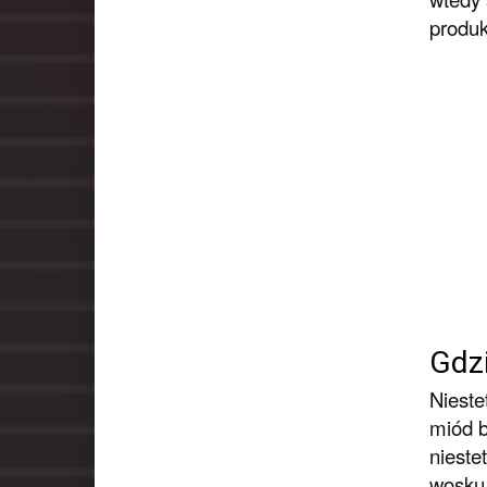
produk
Gdz
Nieste
miód b
nieste
wosku