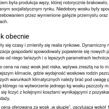
iem była produkcja węzy, której notorycznie brakowało, 
nym socjalistycznym rynku. Niedobory wosku były sp
zebowaniem przez wymienione gałęzie przemysłu oraz j
ach.
k obecnie
ły się czasy i zmieniły się realia rynkowe. Dynamiczny 
izacja gospodarki spowodowały pojawienie się nowych p
ie od niego tańszych i o lepszych parametrach technicz
o cena na nasz wosk jest niska, wpływa zresztą na to m
lejszym klimacie, gdzie wydajność woskowa rodzin pszcze
ych warunkach klimatycznych należy brać pod uwagę pr
 którego na wytworzenie jednego kg wosku pszczoły mu
 się liczyć z kolejnymi kosztami wynikającymi z pozyska
edaży.
cena oferowana za wosk „w skupie”, oscylująca wokół 10 