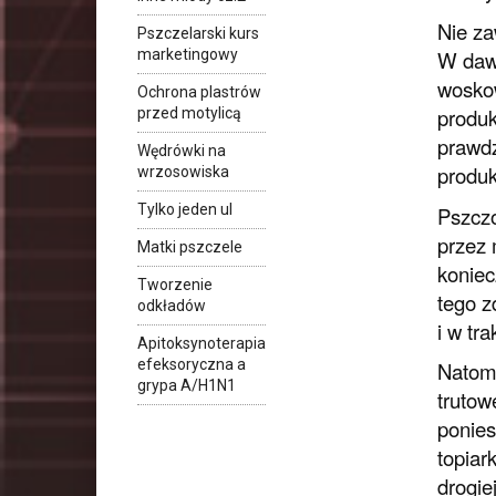
Nie za
Pszczelarski kurs
marketingowy
W dawn
woskow
Ochrona plastrów
produk
przed motylicą
prawdz
Wędrówki na
produk
wrzosowiska
Tylko jeden ul
Pszczo
przez 
Matki pszczele
koniec
Tworzenie
tego z
odkładów
i w tr
Apitoksynoterapia
efeksoryczna a
Natomi
grypa A/H1N1
trutow
ponies
topiar
drogiej