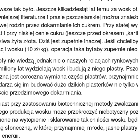
wsze tak było. Jeszcze kilkadziesiąt lat temu za wosk pł
iejszej literaturze i prasie pszczelarskiej można znale
ej rodzin przez dokarmianie ich cukrem. Przy stałej wy
t i przy niskiej cenie cukru (jeszcze przed okresem „ka
iwa żyła złota. Dziś jest zupełnie inaczej. Jeśli chcieli
cji wosku (10 zł/kg), operacja taka byłaby zupełnie nieo
ły nie wiedzą jednak nic o naszych relacjach rynkowych
miliony lat wydzielają wosk i budują z niego plastry. P
zna jest coroczna wymiana części plastrów, przynajmnie
darza się im budować dużo dzikich plasterków nie tylko w
akcie przedzimowego dokarmiania.
ast przy zastosowaniu biotechnicznej metody zwalczani
ego produkcja wosku może przekroczyć niebotyczny poz
ione na wytopienie i sklarowanie takich ilości wosku bę
kę słoneczną, w której przynajmniej młode, jasne plast
 energii.