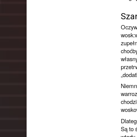
Szan
Oczywi
wosk:w
zupełn
choćby
własny
przetr
„dodat
Niemni
warroz
chodzi
woskow
Dlateg
Są to 
wtedy 