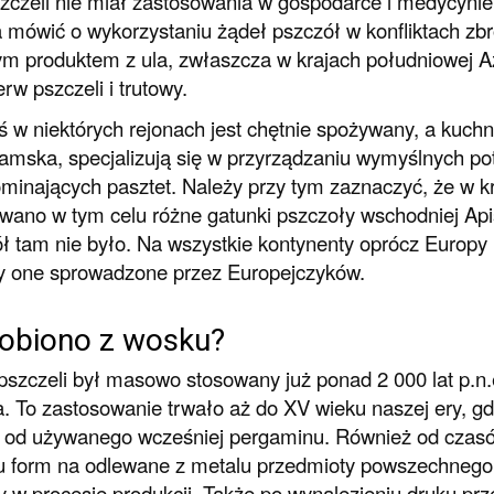
zczeli nie miał zastosowania w gospodarce i medycynie
mówić o wykorzystaniu żądeł pszczół w konfliktach zbr
 produktem z ula, zwłaszcza w krajach południowej Azj
erw pszczeli i trutowy.
ś w niektórych rejonach jest chętnie spożywany, a kuch
namska, specjalizują się w przyrządzaniu wymyślnych po
minających pasztet. Należy przy tym zaznaczyć, że w k
wano w tym celu różne gatunki pszczoły wschodniej Api
ł tam nie było. Na wszystkie kontynenty oprócz Europy i
y one sprowadzone przez Europejczyków.
robiono z wosku?
szczeli był masowo stosowany już ponad 2 000 lat p.n.
a. To zastosowanie trwało aż do XV wieku naszej ery, g
 od używanego wcześniej pergaminu. Również od czas
 form na odlewane z metalu przedmioty powszechnego u
y w procesie produkcji. Także po wynalezieniu druku pr