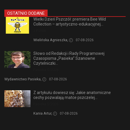
OSTATNIO DODANE
Wielki Dzień Pszczół: premiera Bee Wild
Collection – artystyczno-edukacyjnej...
z Polski
Wielińska Agnieszka,
07-08-2026
Słowo od Redakcji i Rady Programowej
Czasopisma „Pasieka” Szanowne
Czytelniczki...
Pasieka 5/2026
Wydawnictwo Pasieka,
07-08-2026
Z artykułu dowiesz się: Jakie anatomiczne
cechy pozwalają matce pszczelej...
Pasieka 5/2026
Kania Artur,
07-08-2026