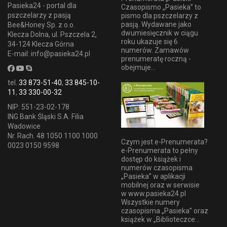
Pasieka24 - portal dla
Czasopismo „Pasieka” to
pszczelarzy z pasją
pismo dla pszczelarzy z
pasją. Wydawane jako
Bee&Honey Sp. z o.o.
dwumiesięcznik w ciągu
Klecza Dolna, ul. Pszczela 2,
roku ukazuje się 6
34-124 Klecza Górna
numerów. Zamawów
E-mail: info@pasieka24.pl
prenumeratę roczną -
obejmuje...
tel.
33 873-51-40
,
33 845-10-
11
,
33 330-00-32
NIP: 551-23-02-178
ING Bank Śląski S.A. Filia
Wadowice
Nr. Rach. 48 1050 1100 1000
Czym jest e-Prenumerata?
0023 0150 9598
e-Prenumerata to pełny
dostęp do książek i
numerów czasopisma
„Pasieka” w aplikacji
mobilnej oraz w serwisie
w www.pasieka24.pl
Wszystkie numery
czasopisma „Pasieka” oraz
książek w „Biblioteczce...