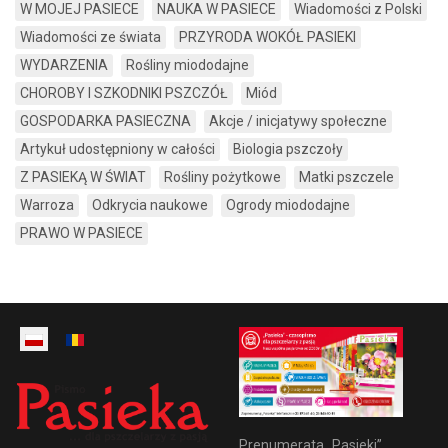
W MOJEJ PASIECE
NAUKA W PASIECE
Wiadomości z Polski
Wiadomości ze świata
PRZYRODA WOKÓŁ PASIEKI
WYDARZENIA
Rośliny miododajne
CHOROBY I SZKODNIKI PSZCZÓŁ
Miód
GOSPODARKA PASIECZNA
Akcje / inicjatywy społeczne
Artykuł udostępniony w całości
Biologia pszczoły
Z PASIEKĄ W ŚWIAT
Rośliny pożytkowe
Matki pszczele
Warroza
Odkrycia naukowe
Ogrody miododajne
PRAWO W PASIECE
Prenumerata „Pasieki”