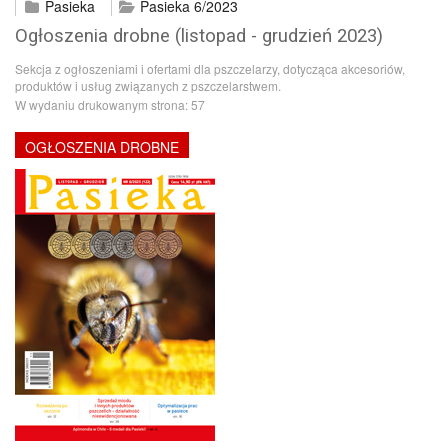
Pasieka
Pasieka 6/2023
Ogłoszenia drobne (listopad - grudzień 2023)
Sekcja z ogłoszeniami i ofertami dla pszczelarzy, dotycząca akcesoriów,
produktów i usług związanych z pszczelarstwem.
W wydaniu drukowanym strona:
57
OGŁOSZENIA DROBNE