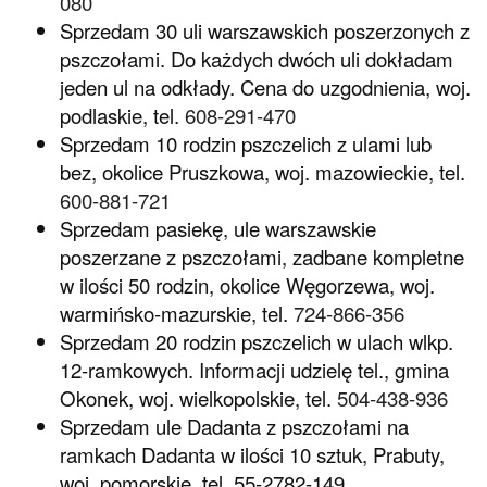
080
Sprzedam 30 uli warszawskich poszerzonych z
pszczołami. Do każdych dwóch uli dokładam
jeden ul na odkłady. Cena do uzgodnienia, woj.
podlaskie, tel.
608-291-470
Sprzedam 10 rodzin pszczelich z ulami lub
bez, okolice Pruszkowa, woj. mazowieckie, tel.
600-881-721
Sprzedam pasiekę, ule warszawskie
poszerzane z pszczołami, zadbane kompletne
w ilości 50 rodzin, okolice Węgorzewa, woj.
warmińsko-mazurskie, tel.
724-866-356
Sprzedam 20 rodzin pszczelich w ulach wlkp.
12-ramkowych. Informacji udzielę tel., gmina
Okonek, woj. wielkopolskie, tel.
504-438-936
Sprzedam ule Dadanta z pszczołami na
ramkach Dadanta w ilości 10 sztuk, Prabuty,
woj. pomorskie, tel. 55-2782-149