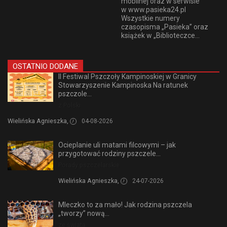
mobilnej oraz w serwisie
w www.pasieka24.pl
Wszystkie numery
czasopisma „Pasieka” oraz
książek w „Biblioteczce...
OSTATNIO DODANE
II Festiwal Pszczoły Kampinoskiej w Granicy
Stowarzyszenie Kampinoska Na ratunek
pszczole...
z Polski
Wielińska Agnieszka,
04-08-2026
Ocieplanie uli matami filcowymi – jak
przygotować rodziny pszczele...
Porady pszczelarskie
Wielińska Agnieszka,
24-07-2026
Mleczko to za mało! Jak rodzina pszczela
„tworzy” nową...
ze świata