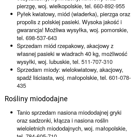
pierzgę, woj. wielkopolskie, tel.
660-892-955
Pyłek kwiatowy, miód (wiaderka), pierzga oraz
propolis z polskiej pasieki. Wysoka jakość i
gwarancja! Możliwa wysyłka, woj. pomorskie,
tel.
698-537-643
Sprzedam miód rzepakowy, akacjowy z
własnej pasieki w wiadrach 40 kg, możliwość
wysyłki, woj. lubuskie, tel.
511-707-310
Sprzedam miody: wielokwiatowy, akacjowy,
spadź liściasta, woj. małopolskie, tel.
601-078-
435
Rośliny miododajne
Tanio sprzedam nasiona miododajnej gryki
oraz sadzonki, kłącza i nasiona roślin
wieloletnich miododajnych, woj. małopolskie,
tel.
784-605-710