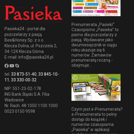
Prenumerata „Pasieki”
Pasieka24 - portal dla
Czasopismo „Pasieka” to
pszczelarzy z pasją
pismo dla pszczelarzy z
pasją. Wydawane jako
Bee&Honey Sp. z o.o.
dwumiesięcznik w ciągu
Klecza Dolna, ul. Pszczela 2,
roku ukazuje się 6
34-124 Klecza Górna
numerów. Zamawów
E-mail: info@pasieka24.pl
prenumeratę roczną -
obejmuje...
tel.
33 873-51-40
,
33 845-10-
11
,
33 330-00-32
NIP: 551-23-02-178
ING Bank Śląski S.A. Filia
Wadowice
Nr. Rach. 48 1050 1100 1000
Czym jest e-Prenumerata?
0023 0150 9598
e-Prenumerata to pełny
dostęp do książek i
numerów czasopisma
„Pasieka” w aplikacji