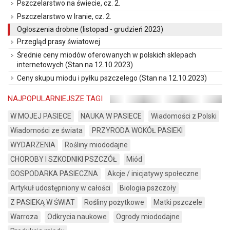
Pszczelarstwo na świecie, cz. 2.
Pszczelarstwo w Iranie, cz. 2.
Ogłoszenia drobne (listopad - grudzień 2023)
Przegląd prasy światowej
Średnie ceny miodów oferowanych w polskich sklepach
internetowych (Stan na 12.10.2023)
Ceny skupu miodu i pyłku pszczelego (Stan na 12.10.2023)
NAJPOPULARNIEJSZE TAGI
W MOJEJ PASIECE
NAUKA W PASIECE
Wiadomości z Polski
Wiadomości ze świata
PRZYRODA WOKÓŁ PASIEKI
WYDARZENIA
Rośliny miododajne
CHOROBY I SZKODNIKI PSZCZÓŁ
Miód
GOSPODARKA PASIECZNA
Akcje / inicjatywy społeczne
Artykuł udostępniony w całości
Biologia pszczoły
Z PASIEKĄ W ŚWIAT
Rośliny pożytkowe
Matki pszczele
Warroza
Odkrycia naukowe
Ogrody miododajne