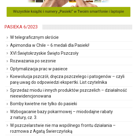
PASIEKA 6/2023
W telegraficznym skrócie
Apimondia w Chile – 6 medali dla Pasieki!
XVI Świętokrzyskie Święto Pszczoły
Rozważania po sezonie
Optymalizacja prac w pasiece
Koewolucja pszczół, dręcza pszczelego i patogenów – czyli
parę uwag do odpowiedzi ekspertki. List czytelnika
Sprzedaż miodu i innych produktów pszczelich – działalność
nieewidencjonowana
Bomby kwietne nie tylko do pasieki
Wzbogacanie bazy pokarmowej – miododajne rabaty
z natury, cz. 3.
W pszczelarstwie nie ma wspólnego frontu działania –
rozmowa z Agatą Świerczyńską