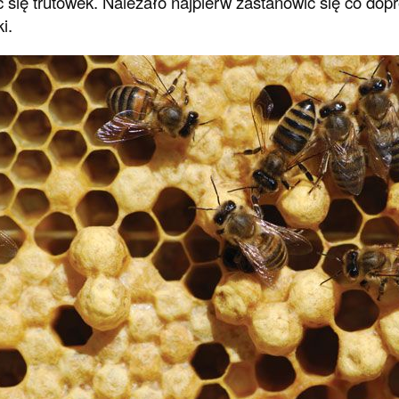
 się trutówek. Należało najpierw zastanowić się co dopr
i.