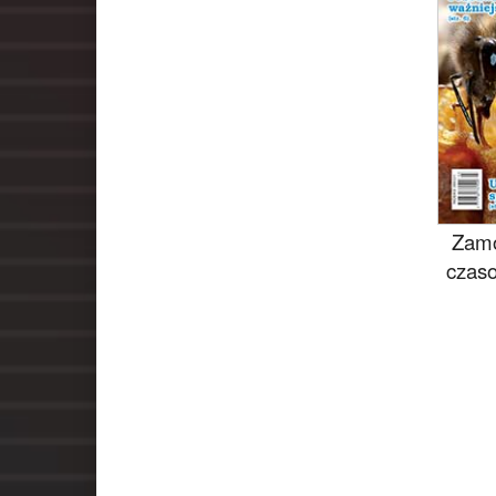
Zamó
czaso