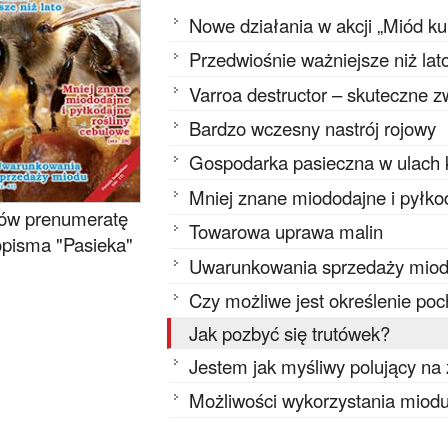
Nowe działania w akcji „Miód ku
Przedwiośnie ważniejsze niż lat
Varroa destructor – skuteczne z
Bardzo wczesny nastrój rojowy
Gospodarka pasieczna w ulach k
Mniej znane miododajne i pyłko
w prenumeratę
Towarowa uprawa malin
pisma "Pasieka"
Uwarunkowania sprzedaży miodu z 
Czy możliwe jest określenie po
Jak pozbyć się trutówek?
Jestem jak myśliwy polujący na
Możliwości wykorzystania miodu 