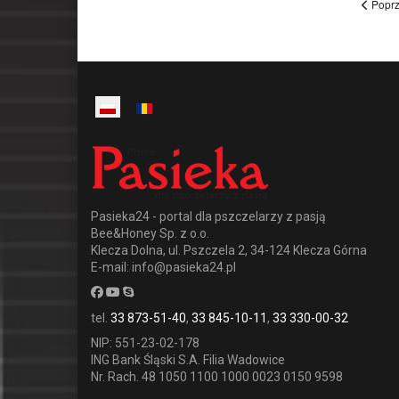
Poprz
Poprzedni
Następny
Pasieka24 - portal dla pszczelarzy z pasją
Bee&Honey Sp. z o.o.
Klecza Dolna, ul. Pszczela 2, 34-124 Klecza Górna
E-mail: info@pasieka24.pl
tel.
33 873-51-40
,
33 845-10-11
,
33 330-00-32
NIP: 551-23-02-178
ING Bank Śląski S.A. Filia Wadowice
Nr. Rach. 48 1050 1100 1000 0023 0150 9598