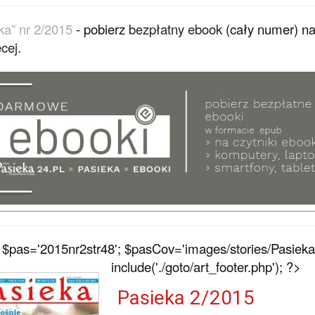
ka” nr 2/2015
- pobierz
bezpłatny ebook
(cały numer) na 
ęcej
.
$pas='2015nr2str48'; $pasCov='images/stories/Pasieka
include('./goto/art_footer.php'); ?>
Pasieka 2/2015