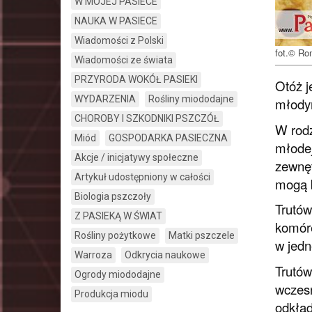
W MOJEJ PASIECE
NAUKA W PASIECE
Wiadomości z Polski
fot.© Ro
Wiadomości ze świata
PRZYRODA WOKÓŁ PASIEKI
Otóż j
WYDARZENIA
Rośliny miododajne
młody
CHOROBY I SZKODNIKI PSZCZÓŁ
W rodz
Miód
GOSPODARKA PASIECZNA
młodej
Akcje / inicjatywy społeczne
zewnęt
Artykuł udostępniony w całości
mogą b
Biologia pszczoły
Trutów
Z PASIEKĄ W ŚWIAT
komóre
Rośliny pożytkowe
Matki pszczele
w jedn
Warroza
Odkrycia naukowe
Trutów
Ogrody miododajne
wczesn
Produkcja miodu
odkład