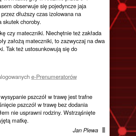
zasem obserwuje się pojedyncze jaja
t przez dłuższy czas izolowana na
a skutek choroby.
ę czy mateczniki. Niechętnie też zakłada
ły założą mateczniki, to zazwyczaj na dwa
ki. Tak też ustosunkowują się do
a zalogowanych
e-Prenumeratorów
 wysypanie pszczół w trawę jest trafne
nięcie pszczół w trawę bez dodania
łem nie usprawni rodziny. Wstrząśnięte
yjętą matkę.
Jan Plewa