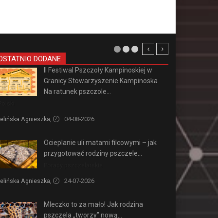
OSTATNIO DODANE
II Festiwal Pszczoły Kampinoskiej w
Granicy Stowarzyszenie Kampinoska
Na ratunek pszczole...
Polski
elińska Agnieszka,
04-08-2026
Ocieplanie uli matami filcowymi – jak
przygotować rodziny pszczele...
Porady pszczelarskie
elińska Agnieszka,
24-07-2026
Mleczko to za mało! Jak rodzina
pszczela „tworzy” nową...