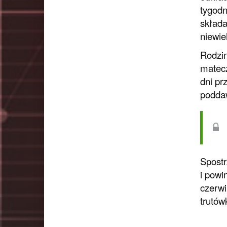
tygodn
składa
niewie
Rodzin
matecz
dni pr
podda
Spostr
i powi
czerwi
trutów