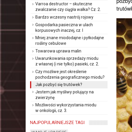
pozbyć
Varroa destructor – skuteczne
trutówk
zwalczanie czy ciągła walka? Cz. 2.
Bardzo wczesny nastrój rojowy
Gospodarka pasieczna w ulach
korpusowych inaczej, cz. I
Mniej znane miododajne i pyłkodajne
rośliny cebulowe
Towarowa uprawa malin
Uwarunkowania sprzedaży miodu
z własnej (i nie tylko) pasieki, cz. 2.
Czy możliwe jest określenie
pochodzenia geograficznego miodu?
Jak pozbyć się trutówek?
Jestem jak myśliwy polujący na
zwierzynę
Możliwości wykorzystania miodu
w onkologii, cz. 3.
NAJPOPULARNIEJSZE TAGI