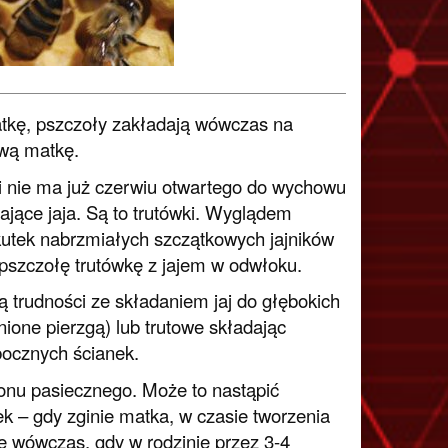
matkę, pszczoły zakładają wówczas na
wą matkę.
ę i nie ma już czerwiu otwartego do wychowu
ające jaja. Są to trutówki. Wyglądem
skutek nabrzmiałych szczątkowych jajników
szczołę trutówkę z jajem w odwłoku.
ą trudności ze składaniem jaj do głębokich
ione pierzgą) lub trutowe składając
 bocznych ścianek.
onu pasiecznego. Może to nastąpić
ek – gdy zginie matka, w czasie tworzenia
ę wówczas, gdy w rodzinie przez 3-4