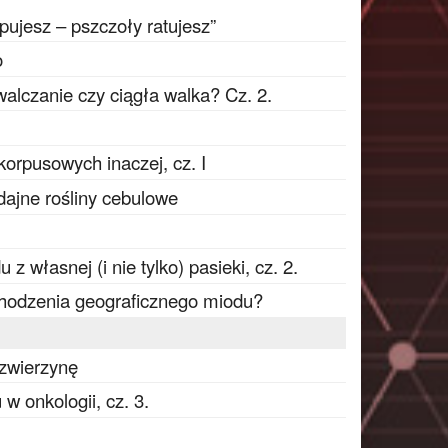
pujesz – pszczoły ratujesz”
o
walczanie czy ciągła walka? Cz. 2.
orpusowych inaczej, cz. I
dajne rośliny cebulowe
własnej (i nie tylko) pasieki, cz. 2.
chodzenia geograficznego miodu?
 zwierzynę
w onkologii, cz. 3.