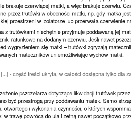
ie brakuje czerwiącej matki, a więc brakuje czerwiu. C
ne przez trutówki w obecności matki, np. gdy matka jes
lkiej przestrzeni w izolatorze lub przerwała czerwienie n
a z trutówkami niechętnie przyjmuje poddawaną jej matk
niki ratunkowe na dodanym czerwiu. Jeśli nawet pszczo
zed wygryzieniem się matki – trutówki zgryzają mateczni
wanych mateczników uniemożliwiając wychów matki.
[...] - część treści ukryta, w całości dostępna tylko dl
zeżenie pszczelarza dotyczące likwidacji trutówek przez
nno być przestrogą przy poddawaniu matek. Samo strząś
u otwartego i wykonania czynności, o których wspomnia
ki w trawę powrócą do ula i zetną nawet początkowo prz