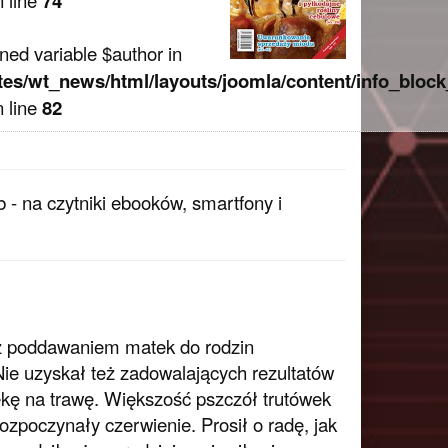
n line
74
ined variable $author in
tes/wt_news/html/layouts/joomla/content/info_block
n line
82
 - na czytniki ebooków, smartfony i
 z poddawaniem matek do rodzin
ie uzyskał też zadowalających rezultatów
ekę na trawę. Większość pszczół trutówek
zpoczynały czerwienie. Prosił o radę, jak