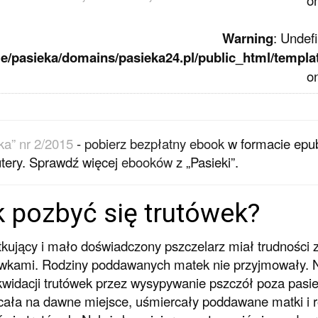
o
Warning
: Undef
e/pasieka/domains/pasieka24.pl/public_html/templa
o
ka” nr 2/2015
-
pobierz bezpłatny ebook
w formacie epub
tery. Sprawdź więcej
ebooków
z „Pasieki”.
 pozbyć się trutówek?
kujący i mało doświadczony pszczelarz miał trudności
ówkami. Rodziny poddawanych matek nie przyjmowały. N
ikwidacji trutówek przez wysypywanie pszczół poza pasi
ała na dawne miejsce, uśmiercały poddawane matki i ro