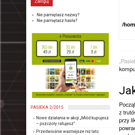
Nie pamiętasz nazwy?
Nie pamiętasz hasła?
/hom
„Pasie
kompu
Jak
Począt
PASIEKA 2/2015
z trut
Nowe działania w akcji „Miód kupujesz
przy l
– pszczoły ratujesz”
powrac
Przedwiośnie ważniejsze niż lato