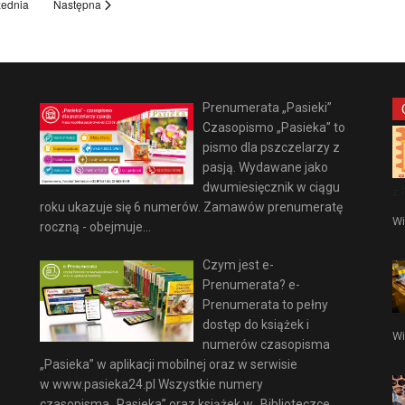
ednia
Następna
Prenumerata „Pasieki”
Czasopismo „Pasieka” to
pismo dla pszczelarzy z
pasją. Wydawane jako
dwumiesięcznik w ciągu
z 
roku ukazuje się 6 numerów. Zamawów prenumeratę
Wi
roczną - obejmuje...
Czym jest e-
Prenumerata? e-
Prenumerata to pełny
dostęp do książek i
Wi
numerów czasopisma
„Pasieka” w aplikacji mobilnej oraz w serwisie
w www.pasieka24.pl Wszystkie numery
czasopisma „Pasieka” oraz książek w „Biblioteczce...