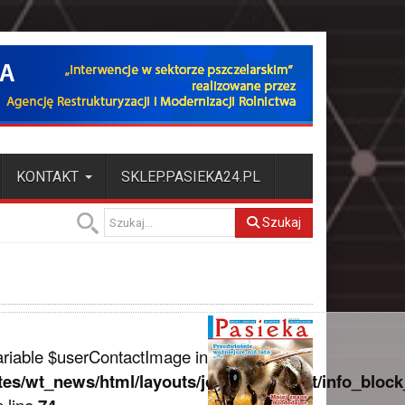
KONTAKT
SKLEP.PASIEKA24.PL
Szukaj
ariable $userContactImage in
tes/wt_news/html/layouts/joomla/content/info_block