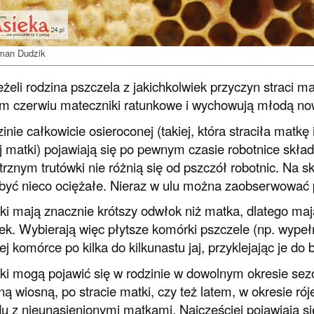
man Dudzik
eżeli rodzina pszczela z jakichkolwiek przyczyn straci 
m czerwiu mateczniki ratunkowe i wychowują młodą no
inie całkowicie osieroconej (takiej, która straciła matk
 matki) pojawiają się po pewnym czasie robotnice skład
rznym trutówki nie różnią się od pszczół robotnic. Na 
yć nieco ociężałe. Nieraz w ulu można zaobserwować p
ki mają znacznie krótszy odwłok niż matka, dlatego maj
k. Wybierają więc płytsze komórki pszczele (np. wypełn
ej komórce po kilka do kilkunastu jaj, przyklejając je do
ki mogą pojawić się w rodzinie w dowolnym okresie sez
ą wiosną, po stracie matki, czy też latem, w okresie rój
u z nieunasienionymi matkami. Najczęściej pojawiają si