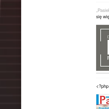
„Pasie
się wi
<?php 