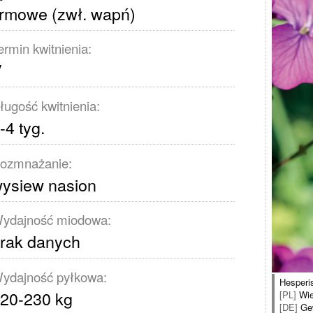
rmowe (zwł. wapń)
ermin kwitnienia:
V
ługość kwitnienia:
-4 tyg.
ozmnażanie:
ysiew nasion
ydajność miodowa:
rak danych
ydajność pyłkowa:
Hesperis
20-230 kg
[PL]
Wie
[DE]
Gew