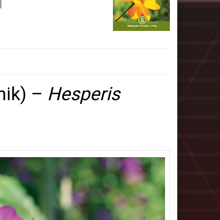
nik) –
Hesperis