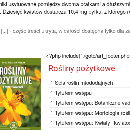
niki usytuowane pomiędzy dwoma płatkami a dłuższymi p
i. Dziesięć kwiatów dostarcza 10,4 mg pyłku, z którego 
[...] - część treści ukryta, w całości dostępna tylko dl
<?php include("./goto/art_footer.php
Rośliny pożytkowe
Spis roślin miododajnych
Tytułem wstępu
Tytułem wstępu: Botaniczne v
Tytułem wstępu: Morfologia rośl
Tytułem wstępu: Kwiaty i kwiato