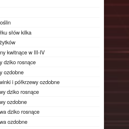
oślin
łku słów kilka
ożytków
y kwitnące w III-IV
y dziko rosnące
ny ozdobne
winki i półkrzewy ozdobne
wy dziko rosnące
ewy ozdobne
wa dziko rosnące
ewa ozdobne