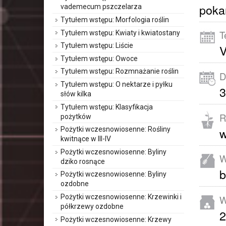
poka
vademecum pszczelarza
Tytułem wstępu: Morfologia roślin
T
Tytułem wstępu: Kwiaty i kwiatostany
Tytułem wstępu: Liście
Tytułem wstępu: Owoce
Tytułem wstępu: Rozmnażanie roślin
D
Tytułem wstępu: O nektarze i pyłku
3
słów kilka
Tytułem wstępu: Klasyfikacja
R
pożytków
w
Pożytki wczesnowiosenne: Rośliny
kwitnące w III-IV
Pożytki wczesnowiosenne: Byliny
W
dziko rosnące
b
Pożytki wczesnowiosenne: Byliny
ozdobne
Pożytki wczesnowiosenne: Krzewinki i
W
półkrzewy ozdobne
2
Pożytki wczesnowiosenne: Krzewy