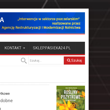
KONTAKT
SKLEP.PASIEKA24.PL
Szukaj
ytkowe
ozdobne