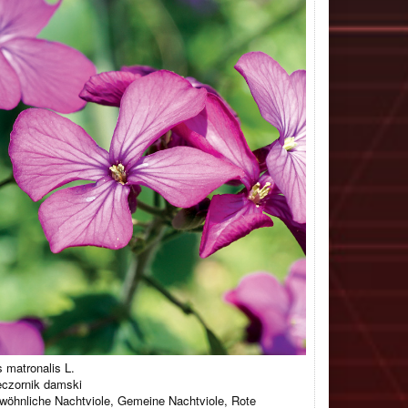
 matronalis L.
czornik damski
öhnliche Nachtviole, Gemeine Nachtviole, Rote