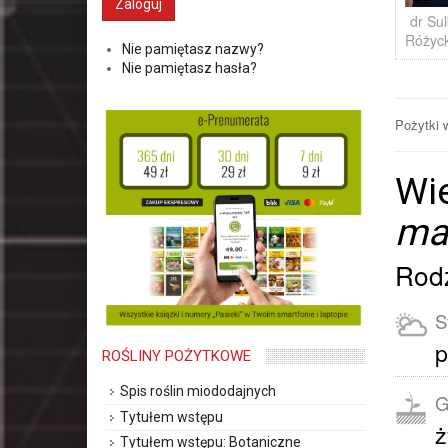
dr Su
Różyc
Nie pamiętasz nazwy?
Nie pamiętasz hasła?
Pożytki
Wie
mat
Rodz
S
p
ROŚLINY POŻYTKOWE
Spis roślin miododajnych
G
Tytułem wstępu
ż
Tytułem wstępu: Botaniczne