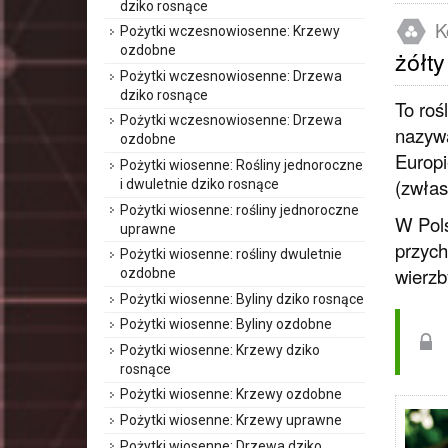
dziko rosnące
K
Pożytki wczesnowiosenne: Krzewy
ozdobne
żółty
Pożytki wczesnowiosenne: Drzewa
dziko rosnące
To roś
Pożytki wczesnowiosenne: Drzewa
nazywa
ozdobne
Europi
Pożytki wiosenne: Rośliny jednoroczne
(zwłas
i dwuletnie dziko rosnące
Pożytki wiosenne: rośliny jednoroczne
W Pols
uprawne
przych
Pożytki wiosenne: rośliny dwuletnie
wierzby
ozdobne
Pożytki wiosenne: Byliny dziko rosnące
Pożytki wiosenne: Byliny ozdobne
Pożytki wiosenne: Krzewy dziko
rosnące
Pożytki wiosenne: Krzewy ozdobne
Pożytki wiosenne: Krzewy uprawne
Pożytki wiosenne: Drzewa dziko