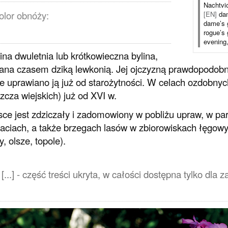
Nachtvi
olor obnóży:
[EN]
dam
dame’s gi
rogue’s 
evening, 
lina dwuletnia lub krótkowieczna bylina,
na czasem dziką lewkonią. Jej ojczyzną prawdopodobnie
e uprawiano ją już od starożytności. W celach ozdobny
zcza wiejskich) już od XVI w.
ce jest zdziczały i zadomowiony w pobliżu upraw, w par
aciach, a także brzegach lasów w zbiorowiskach łęgowy
, olsze, topole).
[...] - część treści ukryta, w całości dostępna tylko dl