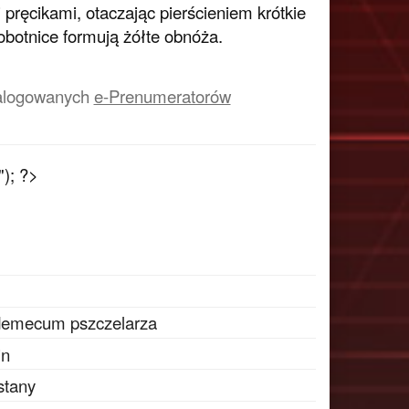
ręcikami, otaczając pierścieniem krótkie
robotnice formują żółte obnóża.
a zalogowanych
e-Prenumeratorów
"); ?>
ademecum pszczelarza
in
stany