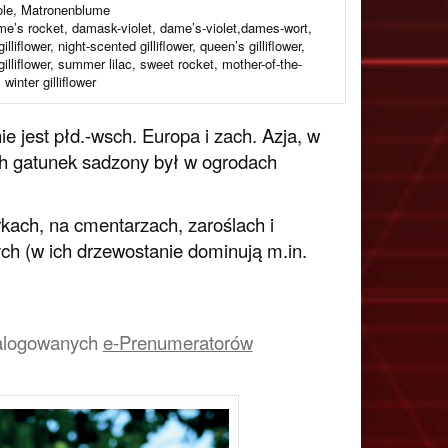
ole, Matronenblume
e’s rocket, damask-violet, dame’s-violet,dames-wort,
lliflower, night-scented gilliflower, queen’s gilliflower,
gilliflower, summer lilac, sweet rocket, mother-of-the-
winter gilliflower
 jest płd.-wsch. Europa i zach. Azja, w
ch gatunek sadzony był w ogrodach
kach, na cmentarzach, zaroślach i
ch (w ich drzewostanie dominują m.in.
a zalogowanych
e-Prenumeratorów