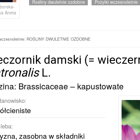
Rośliny dwuletnie ozdobne
Pożytki wczesnoletnie
lborska-
ka Aneta
 wczesnoletnie: ROŚLINY DWULETNIE OZDOBNE
czornik damski (= wieczer
ronalis
L.
ina: Brassicaceae – kapustowate
tanowisko:
ółcieniste
leba:
yzna, zasobna w składniki