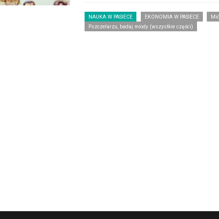
NAUKA W PASIECE
EKONOMIA W PASIECE
Mi
Pszczelarzu, badaj miody (wszystkie części)