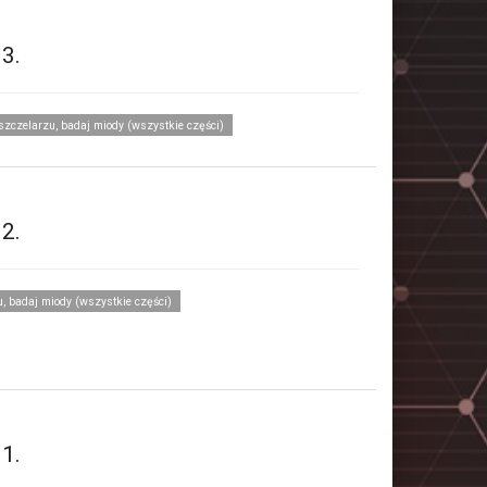
 3.
szczelarzu, badaj miody (wszystkie części)
 2.
, badaj miody (wszystkie części)
 1.