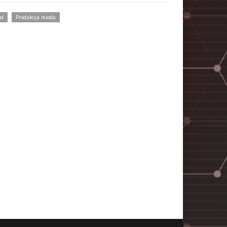
ód
Produkcja miodu