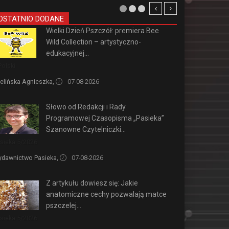
OSTATNIO DODANE
Wielki Dzień Pszczół: premiera Bee
Wild Collection – artystyczno-
edukacyjnej...
Polski
elińska Agnieszka,
07-08-2026
Słowo od Redakcji i Rady
Programowej Czasopisma „Pasieka”
Szanowne Czytelniczki...
sieka 5/2026
dawnictwo Pasieka,
07-08-2026
Z artykułu dowiesz się: Jakie
anatomiczne cechy pozwalają matce
pszczelej...
sieka 5/2026