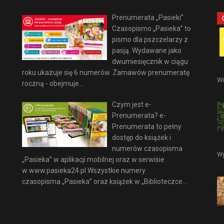
Prenumerata „Pasieki”
Czasopismo „Pasieka” to
pismo dla pszczelarzy z
pasją. Wydawane jako
dwumiesięcznik w ciągu
z 
roku ukazuje się 6 numerów. Zamawów prenumeratę
Wi
roczną - obejmuje...
Czym jest e-
Prenumerata? e-
Prenumerata to pełny
dostęp do książek i
Pa
numerów czasopisma
Wy
„Pasieka” w aplikacji mobilnej oraz w serwisie
w www.pasieka24.pl Wszystkie numery
czasopisma „Pasieka” oraz książek w „Biblioteczce...
Pa