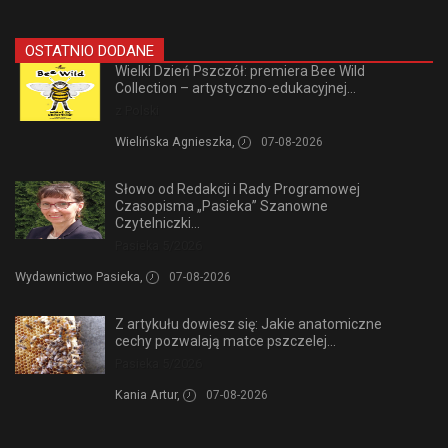
OSTATNIO DODANE
Wielki Dzień Pszczół: premiera Bee Wild
Collection – artystyczno-edukacyjnej...
z Polski
Wielińska Agnieszka,
07-08-2026
Słowo od Redakcji i Rady Programowej
Czasopisma „Pasieka” Szanowne
Czytelniczki...
Pasieka 5/2026
Wydawnictwo Pasieka,
07-08-2026
Z artykułu dowiesz się: Jakie anatomiczne
cechy pozwalają matce pszczelej...
Pasieka 5/2026
Kania Artur,
07-08-2026