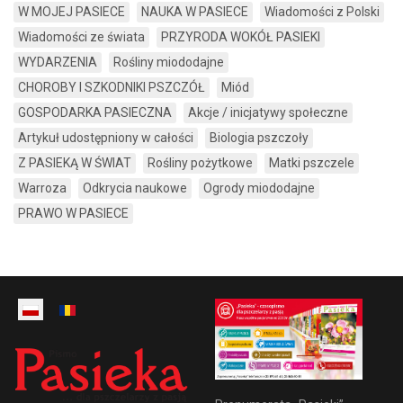
W MOJEJ PASIECE
NAUKA W PASIECE
Wiadomości z Polski
Wiadomości ze świata
PRZYRODA WOKÓŁ PASIEKI
WYDARZENIA
Rośliny miododajne
CHOROBY I SZKODNIKI PSZCZÓŁ
Miód
GOSPODARKA PASIECZNA
Akcje / inicjatywy społeczne
Artykuł udostępniony w całości
Biologia pszczoły
Z PASIEKĄ W ŚWIAT
Rośliny pożytkowe
Matki pszczele
Warroza
Odkrycia naukowe
Ogrody miododajne
PRAWO W PASIECE