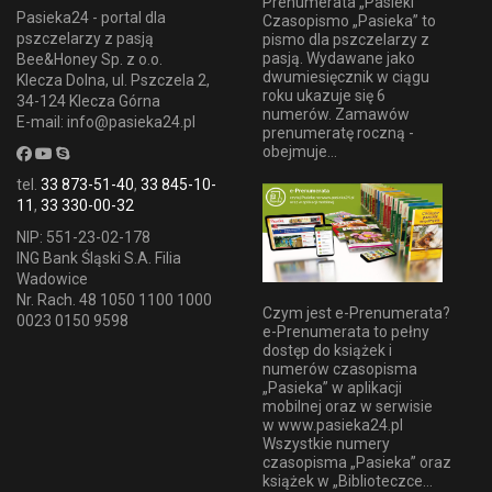
Prenumerata „Pasieki”
Pasieka24 - portal dla
Czasopismo „Pasieka” to
pszczelarzy z pasją
pismo dla pszczelarzy z
pasją. Wydawane jako
Bee&Honey Sp. z o.o.
dwumiesięcznik w ciągu
Klecza Dolna, ul. Pszczela 2,
roku ukazuje się 6
34-124 Klecza Górna
numerów. Zamawów
E-mail: info@pasieka24.pl
prenumeratę roczną -
obejmuje...
tel.
33 873-51-40
,
33 845-10-
11
,
33 330-00-32
NIP: 551-23-02-178
ING Bank Śląski S.A. Filia
Wadowice
Nr. Rach. 48 1050 1100 1000
Czym jest e-Prenumerata?
0023 0150 9598
e-Prenumerata to pełny
dostęp do książek i
numerów czasopisma
„Pasieka” w aplikacji
mobilnej oraz w serwisie
w www.pasieka24.pl
Wszystkie numery
czasopisma „Pasieka” oraz
książek w „Biblioteczce...