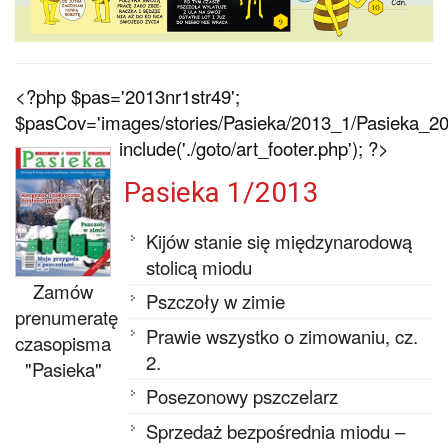
<?php $pas='2013nr1str49';
$pasCov='images/stories/Pasieka/2013_1/Pasieka_201
include('./goto/art_footer.php'); ?>
Pasieka 1/2013
Kijów stanie się międzynarodową
stolicą miodu
Zamów
Pszczoły w zimie
prenumeratę
Prawie wszystko o zimowaniu, cz.
czasopisma
2.
"Pasieka"
Posezonowy pszczelarz
Sprzedaż bezpośrednia miodu –