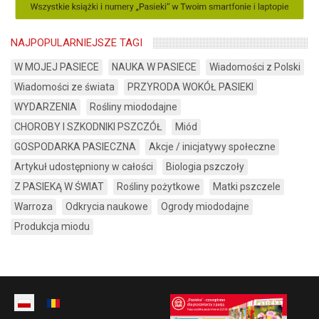
NAJPOPULARNIEJSZE TAGI
W MOJEJ PASIECE
NAUKA W PASIECE
Wiadomości z Polski
Wiadomości ze świata
PRZYRODA WOKÓŁ PASIEKI
WYDARZENIA
Rośliny miododajne
CHOROBY I SZKODNIKI PSZCZÓŁ
Miód
GOSPODARKA PASIECZNA
Akcje / inicjatywy społeczne
Artykuł udostępniony w całości
Biologia pszczoły
Z PASIEKĄ W ŚWIAT
Rośliny pożytkowe
Matki pszczele
Warroza
Odkrycia naukowe
Ogrody miododajne
Produkcja miodu