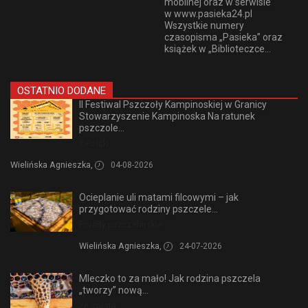
mobilnej oraz w serwisie
w www.pasieka24.pl
Wszystkie numery
czasopisma „Pasieka” oraz
książek w „Biblioteczce...
OSTATNIO DODANE
II Festiwal Pszczoły Kampinoskiej w Granicy
Stowarzyszenie Kampinoska Na ratunek
pszczole...
z Polski
Wielińska Agnieszka,
04-08-2026
Ocieplanie uli matami filcowymi – jak
przygotować rodziny pszczele...
Porady pszczelarskie
Wielińska Agnieszka,
24-07-2026
Mleczko to za mało! Jak rodzina pszczela
„tworzy” nową...
ze świata