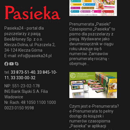
Prenumerata „Pasieki”
Pasieka24 - portal dla
Czasopismo „Pasieka” to
pszczelarzy z pasją
pismo dla pszczelarzy z
pasją. Wydawane jako
Bee&Honey Sp. z o.o.
dwumiesięcznik w ciągu
Klecza Dolna, ul. Pszczela 2,
roku ukazuje się 6
34-124 Klecza Górna
numerów. Zamawów
E-mail: info@pasieka24.pl
prenumeratę roczną -
obejmuje...
tel.
33 873-51-40
,
33 845-10-
11
,
33 330-00-32
NIP: 551-23-02-178
ING Bank Śląski S.A. Filia
Wadowice
Nr. Rach. 48 1050 1100 1000
Czym jest e-Prenumerata?
0023 0150 9598
e-Prenumerata to pełny
dostęp do książek i
numerów czasopisma
„Pasieka” w aplikacji