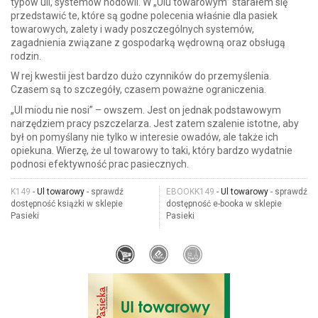
typów uli, systemów hodowli. W „Ulu towarowym” starałem się
przedstawić te, które są godne polecenia właśnie dla pasiek
towarowych, zalety i wady poszczególnych systemów,
zagadnienia związane z gospodarką wędrowną oraz obsługą
rodzin.
W rej kwestii jest bardzo dużo czynników do przemyślenia.
Czasem są to szczegóły, czasem poważne ograniczenia.
„Ul miodu nie nosi” – owszem. Jest on jednak podstawowym
narzędziem pracy pszczelarza. Jest zatem szalenie istotne, aby
był on pomyślany nie tylko w interesie owadów, ale także ich
opiekuna. Wierzę, że ul towarowy to taki, który bardzo wydatnie
podnosi efektywność prac pasiecznych.
K149
-
Ul towarowy
- sprawdź
EBOOKK149
-
Ul towarowy
- sprawdź
dostępność książki w sklepie
dostępność e-booka w sklepie
Pasieki
Pasieki