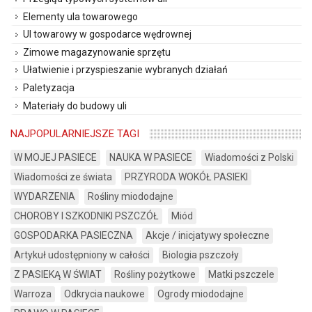
Elementy ula towarowego
Ul towarowy w gospodarce wędrownej
Zimowe magazynowanie sprzętu
Ułatwienie i przyspieszanie wybranych działań
Paletyzacja
Materiały do budowy uli
NAJPOPULARNIEJSZE TAGI
W MOJEJ PASIECE
NAUKA W PASIECE
Wiadomości z Polski
Wiadomości ze świata
PRZYRODA WOKÓŁ PASIEKI
WYDARZENIA
Rośliny miododajne
CHOROBY I SZKODNIKI PSZCZÓŁ
Miód
GOSPODARKA PASIECZNA
Akcje / inicjatywy społeczne
Artykuł udostępniony w całości
Biologia pszczoły
Z PASIEKĄ W ŚWIAT
Rośliny pożytkowe
Matki pszczele
Warroza
Odkrycia naukowe
Ogrody miododajne