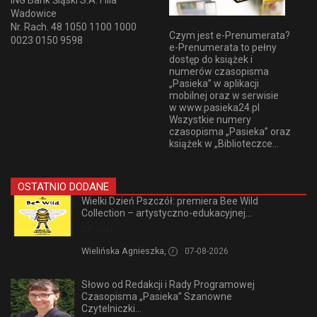
Wadowice
Nr. Rach. 48 1050 1100 1000
Czym jest e-Prenumerata?
0023 0150 9598
e-Prenumerata to pełny
dostęp do książek i
numerów czasopisma
„Pasieka” w aplikacji
mobilnej oraz w serwisie
w www.pasieka24.pl
Wszystkie numery
czasopisma „Pasieka” oraz
książek w „Biblioteczce...
OSTATNIO DODANE
Wielki Dzień Pszczół: premiera Bee Wild
Collection – artystyczno-edukacyjnej...
z Polski
Wielińska Agnieszka,
07-08-2026
Słowo od Redakcji i Rady Programowej
Czasopisma „Pasieka” Szanowne
Czytelniczki...