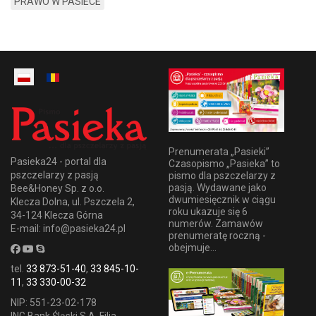
PRAWO W PASIECE
Prenumerata „Pasieki”
Pasieka24 - portal dla
Czasopismo „Pasieka” to
pszczelarzy z pasją
pismo dla pszczelarzy z
pasją. Wydawane jako
Bee&Honey Sp. z o.o.
dwumiesięcznik w ciągu
Klecza Dolna, ul. Pszczela 2,
roku ukazuje się 6
34-124 Klecza Górna
numerów. Zamawów
E-mail: info@pasieka24.pl
prenumeratę roczną -
obejmuje...
tel.
33 873-51-40
,
33 845-10-
11
,
33 330-00-32
NIP: 551-23-02-178
ING Bank Śląski S.A. Filia