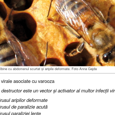
lbine cu abdomenul scurtat și aripile deformate. Foto Anna Gajda
i virale asociate cu varooza
a
destructor
este un vector și activator al multor infecții vi
irusul aripilor deformate
irusul de paralizie acută
irusul paraliziei lente