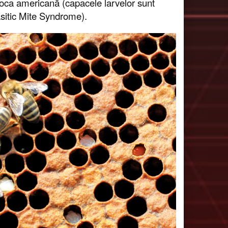
oca americană (capacele larvelor sunt
asitic Mite Syndrome).