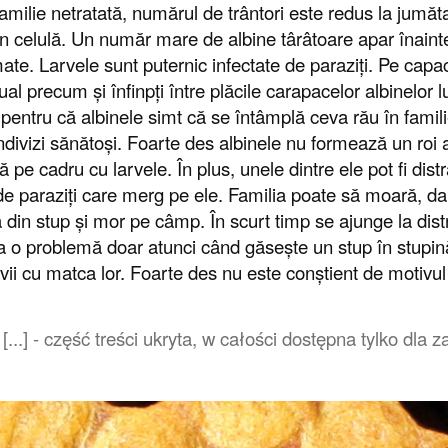
 familie netratată, numărul de trântori este redus la jumăt
in celulă. Un număr mare de albine târâtoare apar înaintea
ate. Larvele sunt puternic infectate de paraziți. Pe capacu
dual precum și înfinpți între plăcile carapacelor albinel
, pentru că albinele simt că se întâmplă ceva rău în fam
indivizi sănătoși. Foarte des albinele nu formează un roi
 pe cadru cu larvele. În plus, unele dintre ele pot fi di
e paraziți care merg pe ele. Familia poate să moară, dar
 din stup și mor pe câmp. În scurt timp se ajunge la distr
 o problemă doar atunci când găsește un stup în stupin
vii cu matca lor. Foarte des nu este conștient de motivul „
[...] - część treści ukryta, w całości dostępna tylko dl