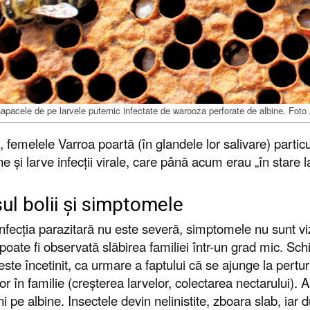
apacele de pe larvele puternic infectate de warooza perforate de albine. Fot
s, femelele Varroa poartă (în glandele lor salivare) part
ne și larve infecții virale, care până acum erau „în stare
ul bolii și simptomele
nfecția parazitară nu este severă, simptomele nu sunt vizib
, poate fi observată slăbirea familiei într-un grad mic. S
este încetinit, ca urmare a faptului că se ajunge la perturb
or în familie (creșterea larvelor, colectarea nectarului).
i pe albine. Insectele devin nelinistite, zboara slab, iar 