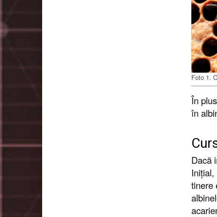
Foto 1. C
În plu
în albi
Curs
Dacă i
Inițial
tinere 
albinel
acarien