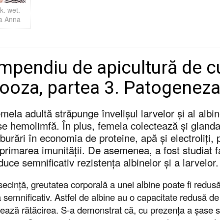
ek. wet.
a Anna
pendiu de apicultură de c
ooza, partea 3. Patogenez
mela adultă străpunge învelișul larvelor și al albin
se hemolimfă. În plus, femela colectează și glanda
lburări în economia de proteine, apă și electroliți,
primarea imunității. De asemenea, a fost studiat f
duce semnificativ rezistența albinelor și a larvelor.
secință, greutatea corporală a unei albine poate fi redus
 semnificativ. Astfel de albine au o capacitate redusă de 
zează rătăcirea. S-a demonstrat că, cu prezența a șase sau