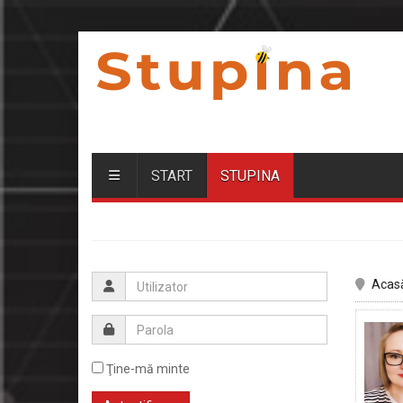
START
STUPINA
Acas
Ţine-mă minte