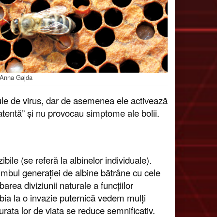
o Anna Gajda
icule de virus, dar de asemenea ele activează
 latentă” și nu provocau simptome ale bolii.
ile (se referă la albinelor individuale).
chimbul generației de albine bătrâne cu cele
area diviziunii naturale a funcțiilor
 Abia la o invazie puternică vedem mulți
durata lor de viata se reduce semnificativ.