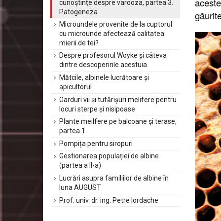
aceste
cunoștințe despre varooza, partea 3.
Patogeneza
găurit
Microundele provenite de la cuptorul
cu microunde afectează calitatea
mierii de tei?
Despre profesorul Woyke și câteva
dintre descoperirile acestuia
Mătcile, albinele lucrătoare și
apicultorul
Garduri vii și tufărișuri melifere pentru
locuri sterpe și nisipoase
Plante meilfere pe balcoane și terase,
partea 1
Pompița pentru siropuri
Gestionarea populației de albine
(partea a II-a)
Lucrări asupra familiilor de albine în
luna AUGUST
Prof. univ. dr. ing. Petre Iordache