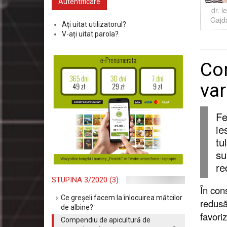
dr. l
Gajd
Ați uitat utilizatorul?
V-ați uitat parola?
Com
var
Fe
ie
tu
su
re
STUPINA 3/2020 (3)
În con
Ce greșeli facem la înlocuirea mătcilor
redusă
de albine?
favori
Compendiu de apicultură de