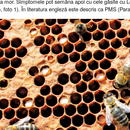
a mor. Simptomele pot semăna apoi cu cele găsite cu L
e, foto 1). În literatura engleză este descris ca PMS (Par