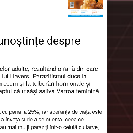
unoștințe despre
a
elor adulte, rezultând o rană din care
 lui Havers. Parazitismul duce la
 precum și la tulburări hormonale și
aptul că însăși saliva Varroa feminină
ă cu până la 25%, iar speranța de viață este
a învăța și de a se orienta, ceea ce
 mai mulți paraziți într-o celulă cu larve,