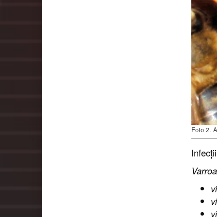
Foto 2. A
Infecți
Varro
v
v
v