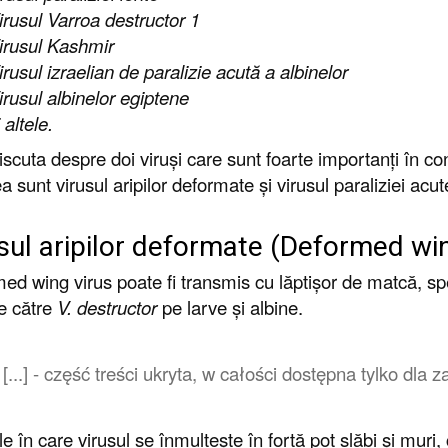
irusul Varroa
destructor
1
irusul Kashmir
irusul izraelian de paralizie acută a albinelor
irusul albinelor egiptene
 altele.
cuta despre doi viruși care sunt foarte importanți în cont
 sunt virusul aripilor deformate și virusul paraliziei acut
sul aripilor deformate (Deformed wi
ed wing virus poate fi transmis cu lăptișor de matcă, sp
e către
V. destructor
pe larve și albine.
[...] - część treści ukryta, w całości dostępna tylko dl
ile în care virusul se înmulțește în forță pot slăbi și mur