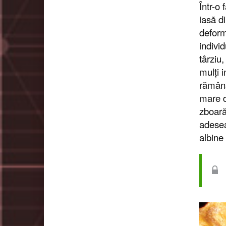
Într-o
iasă d
deform
indivi
târziu
mulți 
rămână
mare d
zboară
adesea
albine 