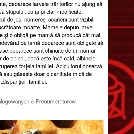
ate, deoarece larvele trântorilor nu ajung să
 stupului, cu aripi clar modificate,
l de jos, numeroși acarieni sunt vizibili
or lucrătoare moarte. Mamele depun larve
ilie și o obligă pe mamă să producă cât mai
 adevărat de iarnă deoarece sunt obligate să
strase deoarece sunt chinuite de un număr
 de obicei, dacă este încă cald, albinele
ugerea forțeia familiei. Apicultorul observă
ă sau găsește doar o cantitate mică de
dispariției” familiei.
a zalogowanych
e-Prenumeratorów