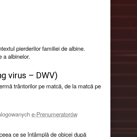
extul pierderilor familiei de albine.
e a albinelor.
ng virus – DWV)
ermă trântorilor pe matcă, de la matcă pe
a zalogowanych
e-Prenumeratorów
i, ceea ce se întâmplă de obicei după