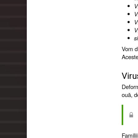
V
V
V
V
si
Vom dis
Acestea
Viru
Deform
ouă, d
Famili