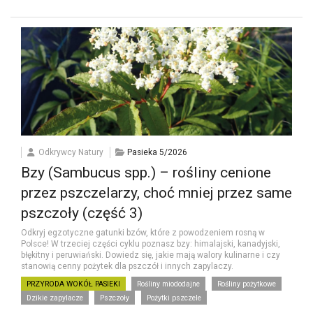
Odkrywcy Natury
Pasieka 5/2026
Bzy (Sambucus spp.) – rośliny cenione
przez pszczelarzy, choć mniej przez same
pszczoły (część 3)
Odkryj egzotyczne gatunki bzów, które z powodzeniem rosną w
Polsce! W trzeciej części cyklu poznasz bzy: himalajski, kanadyjski,
błękitny i peruwiański. Dowiedz się, jakie mają walory kulinarne i czy
stanowią cenny pożytek dla pszczół i innych zapylaczy.
PRZYRODA WOKÓŁ PASIEKI
Rośliny miododajne
Rośliny pożytkowe
Dzikie zapylacze
Pszczoły
Pożytki pszczele