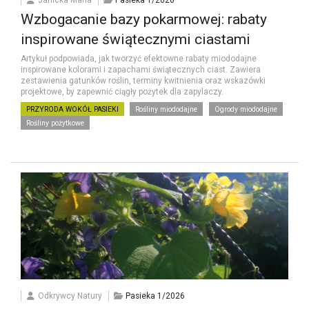
Wzbogacanie bazy pokarmowej: rabaty
inspirowane świątecznymi ciastami
Artykuł podpowiada, jak tworzyć efektowne rabaty miododajne
inspirowane kolorami i zapachami świątecznych ciast. Zawiera
zestawienia gatunków roślin, terminy kwitnienia oraz wskazówki
projektowe, by zapewnić ciągły pożytek dla zapylaczy.
PRZYRODA WOKÓŁ PASIEKI
Rośliny miododajne
Ogrody miododajne
Rośliny pożytkowe
Odkrywcy Natury
Pasieka 1/2026