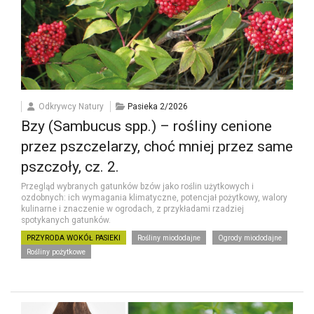
Odkrywcy Natury
Pasieka 2/2026
Bzy (Sambucus spp.) – rośliny cenione
przez pszczelarzy, choć mniej przez same
pszczoły, cz. 2.
Przegląd wybranych gatunków bzów jako roślin użytkowych i
ozdobnych: ich wymagania klimatyczne, potencjał pożytkowy, walory
kulinarne i znaczenie w ogrodach, z przykładami rzadziej
spotykanych gatunków.
PRZYRODA WOKÓŁ PASIEKI
Rośliny miododajne
Ogrody miododajne
Rośliny pożytkowe