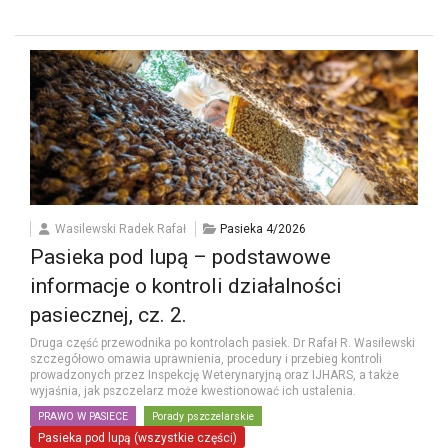
Wasilewski Radek Rafał
Pasieka 4/2026
Pasieka pod lupą – podstawowe
informacje o kontroli działalności
pasiecznej, cz. 2.
Druga część przewodnika po kontrolach pasiek. Dr Rafał R. Wasilewski
szczegółowo omawia uprawnienia, procedury i przebieg kontroli
prowadzonych przez Inspekcję Weterynaryjną oraz IJHARS, a także
wyjaśnia, jak pszczelarz może kwestionować ich ustalenia.
PRAWO W PASIECE
Porady pszczelarskie
Pasieka pod lupą (wszystkie części)