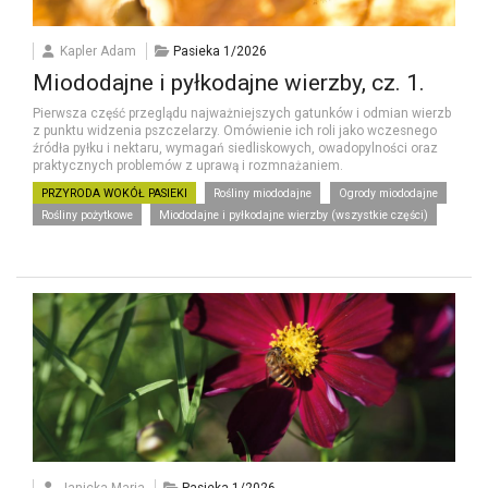
Kapler Adam
Pasieka 1/2026
Miododajne i pyłkodajne wierzby, cz. 1.
Pierwsza część przeglądu najważniejszych gatunków i odmian wierzb
z punktu widzenia pszczelarzy. Omówienie ich roli jako wczesnego
źródła pyłku i nektaru, wymagań siedliskowych, owadopylności oraz
praktycznych problemów z uprawą i rozmnażaniem.
PRZYRODA WOKÓŁ PASIEKI
Rośliny miododajne
Ogrody miododajne
Rośliny pożytkowe
Miododajne i pyłkodajne wierzby (wszystkie części)
Janicka Maria
Pasieka 1/2026