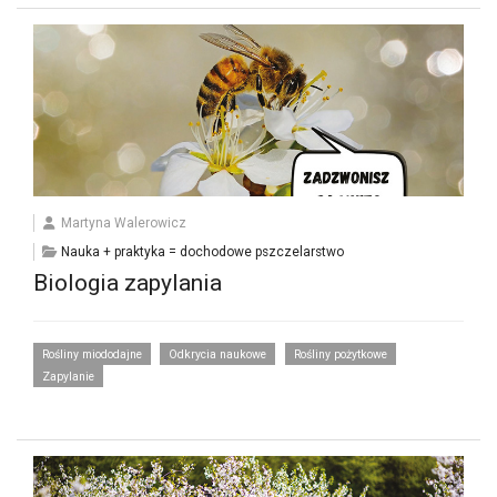
Martyna Walerowicz
Nauka + praktyka = dochodowe pszczelarstwo
Biologia zapylania
Rośliny miododajne
Odkrycia naukowe
Rośliny pożytkowe
Zapylanie