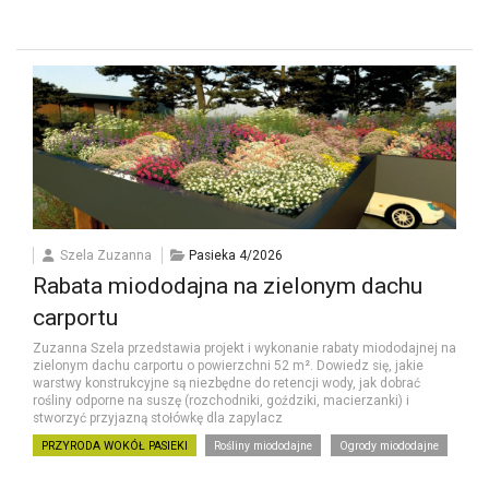
Szela Zuzanna
Pasieka 4/2026
Rabata miododajna na zielonym dachu
carportu
Zuzanna Szela przedstawia projekt i wykonanie rabaty miododajnej na
zielonym dachu carportu o powierzchni 52 m². Dowiedz się, jakie
warstwy konstrukcyjne są niezbędne do retencji wody, jak dobrać
rośliny odporne na suszę (rozchodniki, goździki, macierzanki) i
stworzyć przyjazną stołówkę dla zapylacz
PRZYRODA WOKÓŁ PASIEKI
Rośliny miododajne
Ogrody miododajne