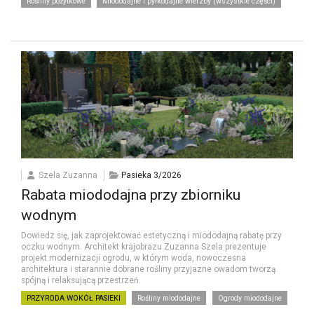
Rośliny pożytkowe
Miododajne i pyłkodajne wierzby (wszystkie części)
Szela Zuzanna
Pasieka 3/2026
Rabata miododajna przy zbiorniku
wodnym
Dowiedz się, jak zaprojektować estetyczną i miododajną rabatę przy
oczku wodnym. Architekt krajobrazu Zuzanna Szela prezentuje
projekt modernizacji ogrodu, w którym woda, nowoczesna
architektura i starannie dobrane rośliny przyjazne owadom tworzą
spójną i relaksującą przestrzeń.
PRZYRODA WOKÓŁ PASIEKI
Rośliny miododajne
Ogrody miododajne