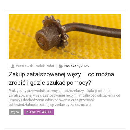
Wasilewski Radek Rafał
Pasieka 2/2026
Zakup zafałszowanej węzy – co można
zrobić i gdzie szukać pomocy?
Praktyczny przewodnik prawny dla pszczelarzy: skala problemu
zafałszowanej węzy, zastosowanie rękojmi, możliwość odstąpienia od
umowy i dochodzenia odszkodowania oraz przesłanki
odpowiedzialności karnej sprzedawcy za oszustwo.
Węza
PRAWO W PASIECE