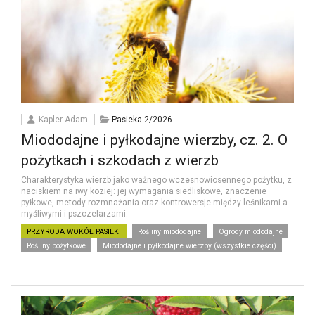
Kapler Adam
Pasieka 2/2026
Miododajne i pyłkodajne wierzby, cz. 2. O
pożytkach i szkodach z wierzb
Charakterystyka wierzb jako ważnego wczesnowiosennego pożytku, z
naciskiem na iwy koziej: jej wymagania siedliskowe, znaczenie
pyłkowe, metody rozmnażania oraz kontrowersje między leśnikami a
myśliwymi i pszczelarzami.
PRZYRODA WOKÓŁ PASIEKI
Rośliny miododajne
Ogrody miododajne
Rośliny pożytkowe
Miododajne i pyłkodajne wierzby (wszystkie części)