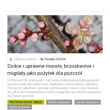
Odkrywcy Natury
Pasieka 4/2026
Dzikie i uprawne morele, brzoskwinie i
migdały jako pożytek dla pszczół
Dr Wojciech M. Szymański i mgr Iwona Ziółkowska przybliżają tajniki
uprawy moreli, brzoskwiń oraz migdałów w wersji dzikiej i uprawnej.
Poznaj ich odporność, sposoby rozmnażania z nasion oraz dowiedz
się, jak te wczesnowiosenne rośliny mogą stać się cennym pożytkiem
dla Twoich pszczół.
PRZYRODA WOKÓŁ PASIEKI
Rośliny miododajne
Ogrody miododajne
Rośliny pożytkowe