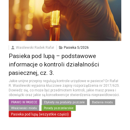
Wasilewski Radek Rafał
Pasieka 5/2026
Pasieka pod lupą – podstawowe
informacje o kontroli działalności
pasiecznej, cz. 3.
Jakie unijne przepisy regulują kontrole urzędowe w pasiece? Dr Rafał
R. Wasilewski wyjaśnia kluczowe zapisy rozporządzenia nr 2017/625.
Dowiedz się, co może być przedmiotem kontroli, jakie masz prawa i
obowiązki oraz jakie są konsekwencje stwierdzenia nieprawidłowości.
PRAWO W PASIECE
Etykiety na produkty pszczele
Badania miodu
Właściwości miodu
Porady pszczelarskie
Pasieka pod lupą (wszystkie części)