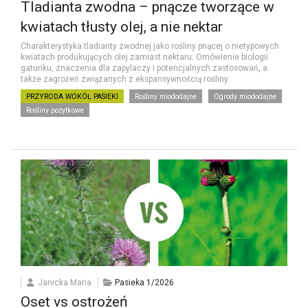
Tladianta zwodna – pnącze tworzące w
kwiatach tłusty olej, a nie nektar
Charakterystyka tladianty zwodnej jako rośliny pnącej o nietypowych
kwiatach produkujących olej zamiast nektaru. Omówienie biologii
gatunku, znaczenia dla zapylaczy i potencjalnych zastosowań, a
także zagrożeń związanych z ekspansywnością rośliny.
PRZYRODA WOKÓŁ PASIEKI
Rośliny miododajne
Ogrody miododajne
Rośliny pożytkowe
Janicka Maria
Pasieka 1/2026
Oset vs ostrożeń