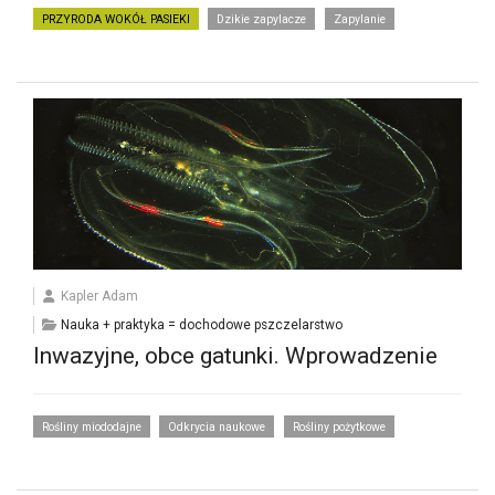
PRZYRODA WOKÓŁ PASIEKI
Dzikie zapylacze
Zapylanie
Kapler Adam
Nauka + praktyka = dochodowe pszczelarstwo
Inwazyjne, obce gatunki. Wprowadzenie
Rośliny miododajne
Odkrycia naukowe
Rośliny pożytkowe