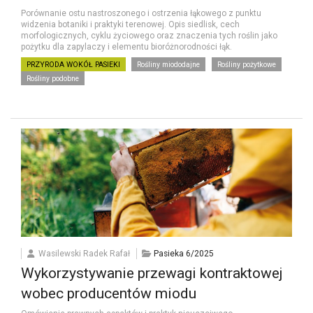
Porównanie ostu nastroszonego i ostrzenia łąkowego z punktu
widzenia botaniki i praktyki terenowej. Opis siedlisk, cech
morfologicznych, cyklu życiowego oraz znaczenia tych roślin jako
pożytku dla zapylaczy i elementu bioróżnorodności łąk.
PRZYRODA WOKÓŁ PASIEKI
Rośliny miododajne
Rośliny pożytkowe
Rośliny podobne
Wasilewski Radek Rafał
Pasieka 6/2025
Wykorzystywanie przewagi kontraktowej
wobec producentów miodu