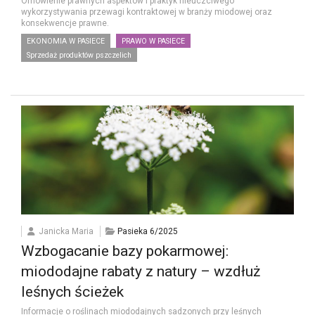
Omówienie prawnych aspektów i praktyk nieuczciwego
wykorzystywania przewagi kontraktowej w branży miodowej oraz
konsekwencje prawne.
EKONOMIA W PASIECE
PRAWO W PASIECE
Sprzedaż produktów pszczelich
Janicka Maria
Pasieka 6/2025
Wzbogacanie bazy pokarmowej:
miododajne rabaty z natury – wzdłuż
leśnych ścieżek
Informacje o roślinach miododajnych sadzonych przy leśnych