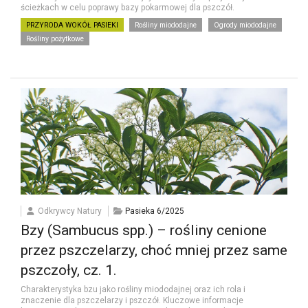
ścieżkach w celu poprawy bazy pokarmowej dla pszczół.
PRZYRODA WOKÓŁ PASIEKI
Rośliny miododajne
Ogrody miododajne
Rośliny pożytkowe
Odkrywcy Natury
Pasieka 6/2025
Bzy (Sambucus spp.) – rośliny cenione
przez pszczelarzy, choć mniej przez same
pszczoły, cz. 1.
Charakterystyka bzu jako rośliny miododajnej oraz ich rola i
znaczenie dla pszczelarzy i pszczół. Kluczowe informacje