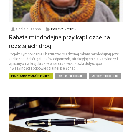
Szela Zuzanna
Pasieka 2/2026
Rabata miododajna przy kapliczce na
rozstajach dróg
Projekt symbolicznie i kulturowo osadzonej rabaty miododajnej przy
kapliczce: dobór gatunków odpornych, atrakcyjnych dla zapylaczy i
wpisanych w krajobraz wiejski oraz wskazówki dotyczące
inwazyjności i odpowiedzialnej pielęgnacji.
PRZYRODA WOKÓŁ PASIEKI
Rośliny miododajne
Ogrody miododajne