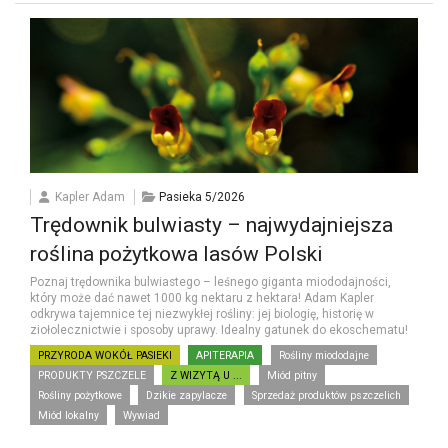
Kapler Adam
Pasieka 5/2026
Trędownik bulwiasty – najwydajniejsza
roślina pożytkowa lasów Polski
Poznaj trędownika bulwiastego – leśnego giganta miododajności,
który może dać nawet 1000 kg nektaru z hektara! Adam Kapler
odkrywa tajemnice tej niezwykłej rośliny: jej biologię, historię w
ziołolecznictwie i sposoby uprawy. Idealny gatunek do ekoschematu!
PRZYRODA WOKÓŁ PASIEKI
APITERAPIA
Rośliny miododajne
PRODUKTY PSZCZELE
Z WIZYTĄ U ...
Miód pitny
Rośliny pożytkowe
Dzikie zapylacze
Sprzedaż produktów pszczelich
Miód lokalny
Wywiad