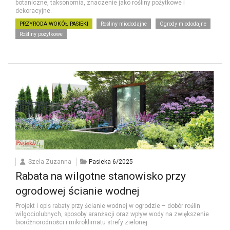
botaniczne, taksonomia, znaczenie jako rośliny pożytkowe i
dekoracyjne.
PRZYRODA WOKÓŁ PASIEKI
Rośliny miododajne
Ogrody miododajne
Rośliny pożytkowe
Szela Zuzanna
Pasieka 6/2025
Rabata na wilgotne stanowisko przy
ogrodowej ścianie wodnej
Projekt i opis rabaty przy ścianie wodnej w ogrodzie – dobór roślin
wilgociolubnych, sposoby aranżacji oraz wpływ wody na zwiększenie
bioróżnorodności i mikroklimatu strefy zielonej.