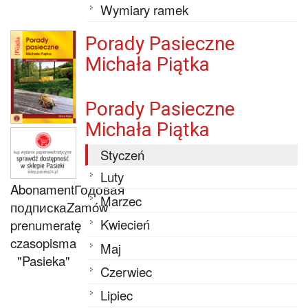
Wymiary ramek
Porady Pasieczne
Michała Piątka
Porady Pasieczne
Michała Piątka
Styczeń
Luty
Abonament
Годовая
Marzec
подписка
Zamów
Kwiecień
prenumeratę
czasopisma
Maj
"Pasieka"
Czerwiec
Lipiec