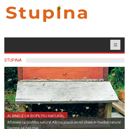
STUPINA
ALBINELE CA BIOFILTRU NATURAL
Albinele ca biofiltru natural Albina joacă un rol cheie în mediul natural.
Sarcina sa cea mai…